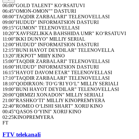
06:00
"GOLD TALENT" KO‘RSATUVI
06:45
"OMON-OMON"" DASTURI
08:00
"TAQDIR ZARBALARI" TELENOVELLASI
09:00
"HUDUD" INFORMATSION DASTURI
09:15
"GUMON" TELENOVELLASI
10:20
"XAVFSIZLIKKA BAHSHIDA UMR" KO‘RSATUVI
11:00
"IKKI DUNYO" MILLIY SERIAL
12:00
"HUDUD" INFORMATSION DASTURI
12:15
"BUNI HAYOT DEYDILAR" TELENOVELLA
13:20
"JEKPOT" MIllIY KINO
15:00
"TAQDIR ZARBALARI" TELENOVELLASI
16:00
"HUDUD" INFORMATSION DASTURI
16:15
"HAYOT DAVOM ETAR" TELENOVELLASI
17:10
"TAQDIR ZARBALARI" TELENOVELLASI
18:10
"QODIRXON: TO‘G‘RI YO‘L" MILLIY SERIALI
19:00
"BUNI HAYOT DEYDILAR" TELENOVELLASI
20:00
"QIRMIZI XONADON" MILLIY SERIALI
21:00
"RASHKO‘TI" MILLIY KINOPREMYERA
22:40
"ROMEO O‘LISHI SHART" XORIJ KINO
00:45
"QASOS O‘YINI" XORIJ KINO
02:25
KINOPREMYERA
FT
FTV telekanali