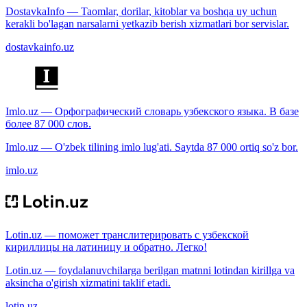
DostavkaInfo — Taomlar, dorilar, kitoblar va boshqa uy uchun
kerakli bo'lagan narsalarni yetkazib berish xizmatlari bor servislar.
dostavkainfo.uz
Imlo.uz — Орфографический словарь узбекского языка. В базе
более 87 000 слов.
Imlo.uz — O'zbek tilining imlo lug'ati. Saytda 87 000 ortiq so'z bor.
imlo.uz
Lotin.uz — поможет транслитерировать с узбекской
кириллицы на латиницу и обратно. Легко!
Lotin.uz — foydalanuvchilarga berilgan matnni lotindan kirillga va
aksincha o'girish xizmatini taklif etadi.
lotin.uz