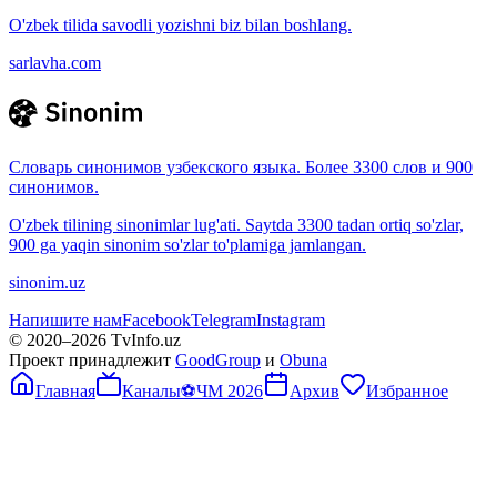
O'zbek tilida savodli yozishni biz bilan boshlang.
sarlavha.com
Словарь синонимов узбекского языка. Более 3300 слов и 900
синонимов.
O'zbek tilining sinonimlar lug'ati. Saytda 3300 tadan ortiq so'zlar,
900 ga yaqin sinonim so'zlar to'plamiga jamlangan.
sinonim.uz
Напишите нам
Facebook
Telegram
Instagram
© 2020–
2026
TvInfo.uz
Проект принадлежит
GoodGroup
и
Obuna
Главная
Каналы
⚽
ЧМ 2026
Архив
Избранное