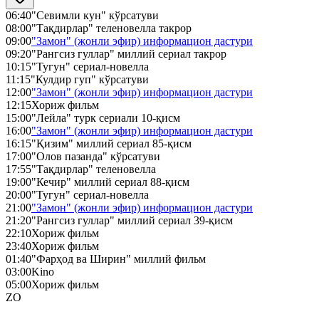
06:40
"Севимли кун" кўрсатуви
08:00
"Тақдирлар" теленовелла такрор
09:00
"Замон" (жонли эфир) информацион дастури
09:20
"Рангсиз гуллар" миллий сериал такрор
10:15
"Тугун" сериал-новелла
11:15
"Кулдир гуп" кўрсатуви
12:00
"Замон" (жонли эфир) информацион дастури
12:15
Хориж фильм
15:00
"Лейла" турк сериали 10-қисм
16:00
"Замон" (жонли эфир) информацион дастури
16:15
"Қизим" миллий сериал 85-қисм
17:00
"Олов пазанда" кўрсатуви
17:55
"Тақдирлар" теленовелла
19:00
"Кечир" миллий сериал 88-қисм
20:00
"Тугун" сериал-новелла
21:00
"Замон" (жонли эфир) информацион дастури
21:20
"Рангсиз гуллар" миллий сериал 39-қисм
22:10
Хориж фильм
23:40
Хориж фильм
01:40
"Фарҳод ва Ширин" миллий фильм
03:00
Kino
05:00
Хориж фильм
ZO