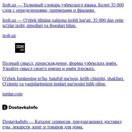
Izoh.uz — Толковый словарь узбекского языка. Более 35 000
слов с определениями, примерами и фразами.
Izoh.uz — O'zbek tilining xalqona izohli lug'ati. 35 000 dan ortiq
so'zlar izohi, misollari va iboralari bilan.
izoh.uz
Полный смысл, происхождение, формы узбекских имён.
Узнайте смысл своего имени и имён близких.
O'zbek Ismlarning to'liq, batafsil ma'nosi, kelib chiqishi, shakllari.
O'zingiz va yaqinlaringizni ismlari ma'nosini bilib oling.
ismlar.com
DostavkaInfo — Каталог сервисов, предлагающих доставку
еды, лекарств, книг и товаров для дома.