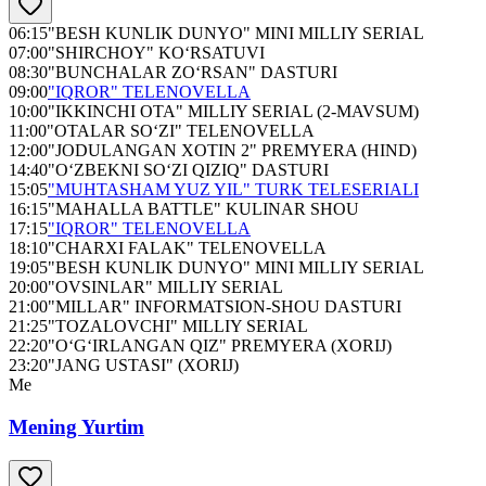
06:15
"BESH KUNLIK DUNYO" MINI MILLIY SERIAL
07:00
"SHIRCHOY" KO‘RSATUVI
08:30
"BUNCHALAR ZO‘RSAN" DASTURI
09:00
"IQROR" TELENOVELLA
10:00
"IKKINCHI OTA" MILLIY SERIAL (2-MAVSUM)
11:00
"OTALAR SO‘ZI" TELENOVELLA
12:00
"JODULANGAN XOTIN 2" PREMYERA (HIND)
14:40
"O‘ZBEKNI SO‘ZI QIZIQ" DASTURI
15:05
"MUHTASHAM YUZ YIL" TURK TELESERIALI
16:15
"MAHALLA BATTLE" KULINAR SHOU
17:15
"IQROR" TELENOVELLA
18:10
"CHARXI FALAK" TELENOVELLA
19:05
"BESH KUNLIK DUNYO" MINI MILLIY SERIAL
20:00
"OVSINLAR" MILLIY SERIAL
21:00
"MILLAR" INFORMATSION-SHOU DASTURI
21:25
"TOZALOVCHI" MILLIY SERIAL
22:20
"O‘G‘IRLANGAN QIZ" PREMYERA (XORIJ)
23:20
"JANG USTASI" (XORIJ)
Me
Mening Yurtim