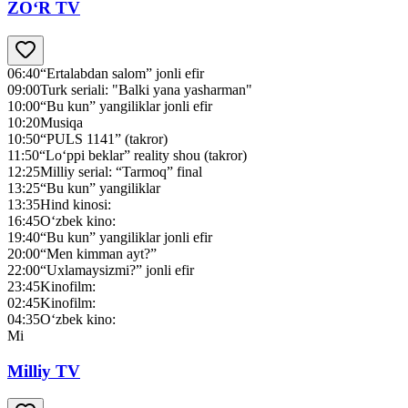
ZO‘R TV
06:40
“Ertalabdan salom” jonli efir
09:00
Turk seriali: "Balki yana yasharman"
10:00
“Bu kun” yangiliklar jonli efir
10:20
Musiqa
10:50
“PULS 1141” (takror)
11:50
“Lo‘ppi beklar” reality shou (takror)
12:25
Milliy serial: “Tarmoq” final
13:25
“Bu kun” yangiliklar
13:35
Hind kinosi:
16:45
O‘zbek kino:
19:40
“Bu kun” yangiliklar jonli efir
20:00
“Men kimman ayt?”
22:00
“Uxlamaysizmi?” jonli efir
23:45
Kinofilm:
02:45
Kinofilm:
04:35
O‘zbek kino:
Mi
Milliy TV