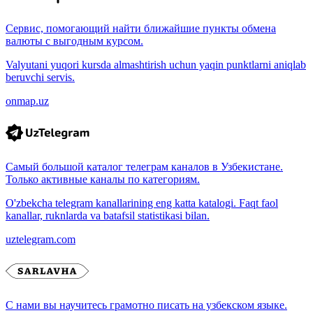
Сервис, помогающий найти ближайшие пункты обмена
валюты с выгодным курсом.
Valyutani yuqori kursda almashtirish uchun yaqin punktlarni aniqlab
beruvchi servis.
onmap.uz
Самый большой каталог телеграм каналов в Узбекистане.
Только активные каналы по категориям.
O'zbekcha telegram kanallarining eng katta katalogi. Faqt faol
kanallar, ruknlarda va batafsil statistikasi bilan.
uztelegram.com
С нами вы научитесь грамотно писать на узбекском языке.