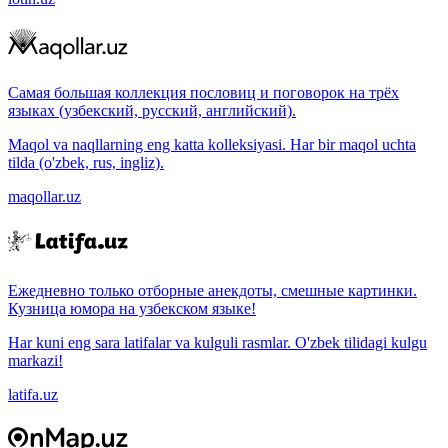
Самая большая коллекция пословиц и поговорок на трёх
языках (узбекский, русский, английский).
Maqol va naqllarning eng katta kolleksiyasi. Har bir maqol uchta
tilda (o'zbek, rus, ingliz).
maqollar.uz
Ежедневно только отборные анекдоты, смешные картинки.
Кузница юмора на узбекском языке!
Har kuni eng sara latifalar va kulguli rasmlar. O'zbek tilidagi kulgu
markazi!
latifa.uz