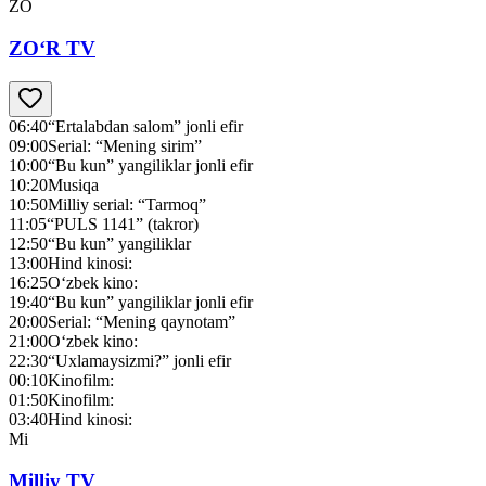
ZO
ZO‘R TV
06:40
“Ertalabdan salom” jonli efir
09:00
Serial: “Mening sirim”
10:00
“Bu kun” yangiliklar jonli efir
10:20
Musiqa
10:50
Milliy serial: “Tarmoq”
11:05
“PULS 1141” (takror)
12:50
“Bu kun” yangiliklar
13:00
Hind kinosi:
16:25
O‘zbek kino:
19:40
“Bu kun” yangiliklar jonli efir
20:00
Serial: “Mening qaynotam”
21:00
O‘zbek kino:
22:30
“Uxlamaysizmi?” jonli efir
00:10
Kinofilm:
01:50
Kinofilm:
03:40
Hind kinosi:
Mi
Milliy TV