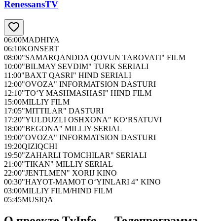
RenessansTV
06:00
MADHIYA
06:10
KONSERT
08:00
"SAMARQANDDA QOVUN TAROVATI" FILM
10:00
"BILMAY SEVDIM" TURK SERIALI
11:00
"BAXT QASRI" HIND SERIALI
12:00
"OVOZA" INFORMATSION DASTURI
12:10
"TO‘Y MASHMASHASI" HIND FILM
15:00
MILLIY FILM
17:05
"MITTILAR" DASTURI
17:20
"YULDUZLI OSHXONA" KO‘RSATUVI
18:00
"BEGONA" MILLIY SERIAL
19:00
"OVOZA" INFORMATSION DASTURI
19:20
QIZIQCHI
19:50
"ZAHARLI TOMCHILAR" SERIALI
21:00
"TIKAN" MILLIY SERIAL
22:00
"JENTLMEN" XORIJ KINO
00:30
"HAYOT-MAMOT O‘YINLARI 4" KINO
03:00
MILLIY FILM/HIND FILM
05:45
MUSIQA
О проекте TvInfo — Телепрограмма