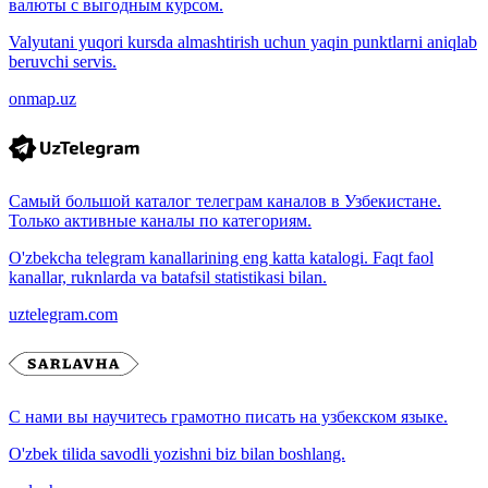
валюты с выгодным курсом.
Valyutani yuqori kursda almashtirish uchun yaqin punktlarni aniqlab
beruvchi servis.
onmap.uz
Самый большой каталог телеграм каналов в Узбекистане.
Только активные каналы по категориям.
O'zbekcha telegram kanallarining eng katta katalogi. Faqt faol
kanallar, ruknlarda va batafsil statistikasi bilan.
uztelegram.com
С нами вы научитесь грамотно писать на узбекском языке.
O'zbek tilida savodli yozishni biz bilan boshlang.