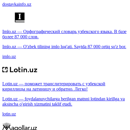
dostavkainfo.uz
Imlo.uz — Орфографический словарь узбекского языка. В базе
более 87 000 слов.
Imlo.uz — O'zbek tilining imlo lug'ati. Saytda 87 000 ortiq so'z bor.
imlo.uz
Lotin.uz — поможет транслитерировать с узбекской
кириллицы на латиницу и обратно. Легко!
Lotin.uz — foydalanuvchilarga berilgan matnni lotindan kirillga va
aksincha o'girish xizmatini taklif etadi.
lotin.uz