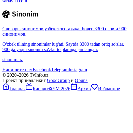
sarlavha.com
Словарь синонимов узбекского языка. Более 3300 слов и 900
синонимов.
O'zbek tilining sinonimlar lug'ati. Saytda 3300 tadan ortiq so'zlar,
900 ga yaqin sinonim so'zlar to'plamiga jamlangan.
sinonim.uz
Напишите нам
Facebook
Telegram
Instagram
© 2020–
2026
TvInfo.uz
Проект принадлежит
GoodGroup
и
Obuna
Главная
Каналы
⚽
ЧМ 2026
Архив
Избранное