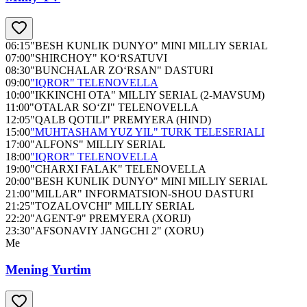
06:15
"BESH KUNLIK DUNYO" MINI MILLIY SERIAL
07:00
"SHIRCHOY" KO‘RSATUVI
08:30
"BUNCHALAR ZO‘RSAN" DASTURI
09:00
"IQROR" TELENOVELLA
10:00
"IKKINCHI OTA" MILLIY SERIAL (2-MAVSUM)
11:00
"OTALAR SO‘ZI" TELENOVELLA
12:05
"QALB QOTILI" PREMYERA (HIND)
15:00
"MUHTASHAM YUZ YIL" TURK TELESERIALI
17:00
"ALFONS" MILLIY SERIAL
18:00
"IQROR" TELENOVELLA
19:00
"CHARXI FALAK" TELENOVELLA
20:00
"BESH KUNLIK DUNYO" MINI MILLIY SERIAL
21:00
"MILLAR" INFORMATSION-SHOU DASTURI
21:25
"TOZALOVCHI" MILLIY SERIAL
22:20
"AGENT-9" PREMYERA (XORIJ)
23:30
"AFSONAVIY JANGCHI 2" (XORU)
Me
Mening Yurtim