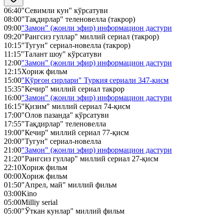
06:40
"Севимли кун" кўрсатуви
08:00
"Тақдирлар" теленовелла (такрор)
09:00
"Замон" (жонли эфир) информацион дастури
09:20
"Рангсиз гуллар" миллий сериал (такрор)
10:15
"Тугун" сериал-новелла (такрор)
11:15
"Талант шоу" кўрсатуви
12:00
"Замон" (жонли эфир) информацион дастури
12:15
Хориж фильм
15:00
"Қўрғон сирлари" Туркия сериали 347-қисм
15:35
"Кечир" миллий сериал такрор
16:00
"Замон" (жонли эфир) информацион дастури
16:15
"Қизим" миллий сериал 74-қисм
17:00
"Олов пазанда" кўрсатуви
17:55
"Тақдирлар" теленовелла
19:00
"Кечир" миллий сериал 77-қисм
20:00
"Тугун" сериал-новелла
21:00
"Замон" (жонли эфир) информацион дастури
21:20
"Рангсиз гуллар" миллий сериал 27-қисм
22:10
Хориж фильм
00:00
Хориж фильм
01:50
"Апрел, май" миллий фильм
03:00
Kino
05:00
Milliy serial
05:00
"Ўткан кунлар" миллий фильм