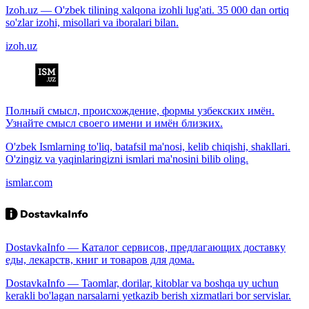
Izoh.uz — O'zbek tilining xalqona izohli lug'ati. 35 000 dan ortiq
so'zlar izohi, misollari va iboralari bilan.
izoh.uz
Полный смысл, происхождение, формы узбекских имён.
Узнайте смысл своего имени и имён близких.
O'zbek Ismlarning to'liq, batafsil ma'nosi, kelib chiqishi, shakllari.
O'zingiz va yaqinlaringizni ismlari ma'nosini bilib oling.
ismlar.com
DostavkaInfo — Каталог сервисов, предлагающих доставку
еды, лекарств, книг и товаров для дома.
DostavkaInfo — Taomlar, dorilar, kitoblar va boshqa uy uchun
kerakli bo'lagan narsalarni yetkazib berish xizmatlari bor servislar.