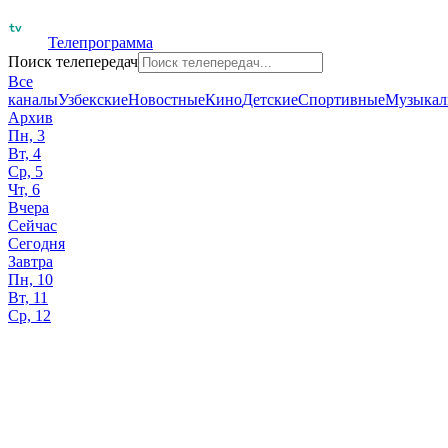
Телепрограмма
Поиск телепередач
Все
каналы
Узбекские
Новостные
Кино
Детские
Спортивные
Музыкал
Архив
Пн, 3
Вт, 4
Ср, 5
Чт, 6
Вчера
Сейчас
Сегодня
Завтра
Пн, 10
Вт, 11
Ср, 12