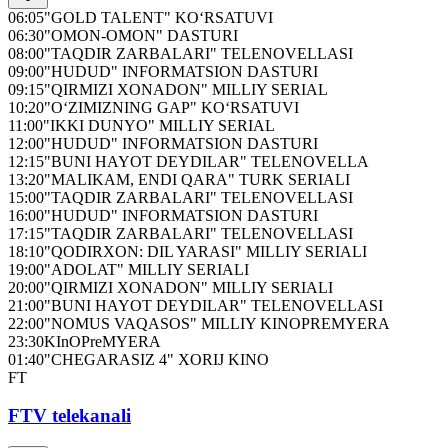
06:05
"GOLD TALENT" KO‘RSATUVI
06:30
"OMON-OMON" DASTURI
08:00
"TAQDIR ZARBALARI" TELENOVELLASI
09:00
"HUDUD" INFORMATSION DASTURI
09:15
"QIRMIZI XONADON" MILLIY SERIAL
10:20
"O‘ZIMIZNING GAP" KO‘RSATUVI
11:00
"IKKI DUNYO" MILLIY SERIAL
12:00
"HUDUD" INFORMATSION DASTURI
12:15
"BUNI HAYOT DEYDILAR" TELENOVELLA
13:20
"MALIKAM, ENDI QARA" TURK SERIALI
15:00
"TAQDIR ZARBALARI" TELENOVELLASI
16:00
"HUDUD" INFORMATSION DASTURI
17:15
"TAQDIR ZARBALARI" TELENOVELLASI
18:10
"QODIRXON: DIL YARASI" MILLIY SERIALI
19:00
"ADOLAT" MILLIY SERIALI
20:00
"QIRMIZI XONADON" MILLIY SERIALI
21:00
"BUNI HAYOT DEYDILAR" TELENOVELLASI
22:00
"NOMUS VAQASOS" MILLIY KINOPREMYERA
23:30
KInOPreMYERA
01:40
"CHEGARASIZ 4" XORIJ KINO
FT
FTV telekanali