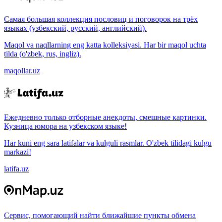
Самая большая коллекция пословиц и поговорок на трёх
языках (узбекский, русский, английский).
Maqol va naqllarning eng katta kolleksiyasi. Har bir maqol uchta
tilda (o'zbek, rus, ingliz).
maqollar.uz
Ежедневно только отборные анекдоты, смешные картинки.
Кузница юмора на узбекском языке!
Har kuni eng sara latifalar va kulguli rasmlar. O'zbek tilidagi kulgu
markazi!
latifa.uz
Сервис, помогающий найти ближайшие пункты обмена