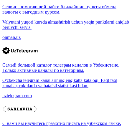
Сервис, помогающий найти ближайшие пункты обмена
валюты с выгодным курсом.
Valyutani yuqori kursda almashtirish uchun yaqin punktlarni aniqlab
beruvchi servis.
onmap.uz
Самый большой каталог телеграм каналов в Узбекистане.
Только активные каналы по категориям.
O'zbekcha telegram kanallarining eng katta katalogi. Faqt faol
kanallar, ruknlarda va batafsil statistikasi bilan.
uztelegram.com
С нами вы научитесь грамотно писать на узбекском языке.