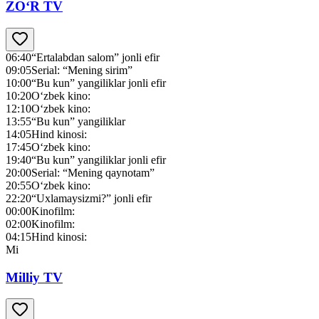
ZO‘R TV
06:40
“Ertalabdan salom” jonli efir
09:05
Serial: “Mening sirim”
10:00
“Bu kun” yangiliklar jonli efir
10:20
O‘zbek kino:
12:10
O‘zbek kino:
13:55
“Bu kun” yangiliklar
14:05
Hind kinosi:
17:45
O‘zbek kino:
19:40
“Bu kun” yangiliklar jonli efir
20:00
Serial: “Mening qaynotam”
20:55
O‘zbek kino:
22:20
“Uxlamaysizmi?” jonli efir
00:00
Kinofilm:
02:00
Kinofilm:
04:15
Hind kinosi:
Mi
Milliy TV