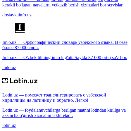
kerakli bo'lagan narsalarni yetkazib berish xizmatlari bor servislar.
dostavkainfo.uz
Imlo.uz — Орфографический словарь узбекского языка. В базе
более 87 000 слов.
Imlo.uz — O'zbek tilining imlo lug'ati. Saytda 87 000 ortiq so'z bor.
imlo.uz
Lotin.uz — поможет транслитерировать с узбекской
кириллицы на латиницу и обратно. Легко!
Lotin.uz — foydalanuvchilarga berilgan matnni lotindan kirillga va
aksincha o'girish xizmatini taklif etadi.
lotin.uz