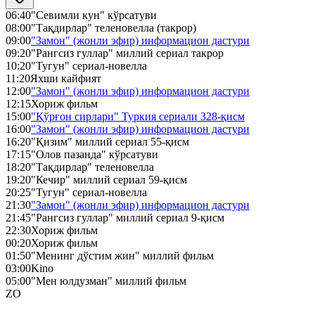
06:40
"Севимли кун" кўрсатуви
08:00
"Тақдирлар" теленовелла (такрор)
09:00
"Замон" (жонли эфир) информацион дастури
09:20
"Рангсиз гуллар" миллий сериал такрор
10:20
"Тугун" сериал-новелла
11:20
Яхши кайфият
12:00
"Замон" (жонли эфир) информацион дастури
12:15
Хориж фильм
15:00
"Қўрғон сирлари" Туркия сериали 328-қисм
16:00
"Замон" (жонли эфир) информацион дастури
16:20
"Қизим" миллий сериал 55-қисм
17:15
"Олов пазанда" кўрсатуви
18:20
"Тақдирлар" теленовелла
19:20
"Кечир" миллий сериал 59-қисм
20:25
"Тугун" сериал-новелла
21:30
"Замон" (жонли эфир) информацион дастури
21:45
"Рангсиз гуллар" миллий сериал 9-қисм
22:30
Хориж фильм
00:20
Хориж фильм
01:50
"Менинг дўстим жин" миллий фильм
03:00
Kino
05:00
"Мен юлдузман" миллий фильм
ZO