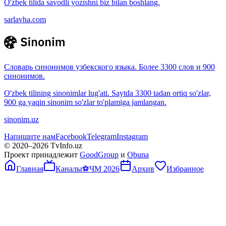
O'zbek tilida savodli yozishni biz bilan boshlang.
sarlavha.com
Словарь синонимов узбекского языка. Более 3300 слов и 900
синонимов.
O'zbek tilining sinonimlar lug'ati. Saytda 3300 tadan ortiq so'zlar,
900 ga yaqin sinonim so'zlar to'plamiga jamlangan.
sinonim.uz
Напишите нам
Facebook
Telegram
Instagram
© 2020–
2026
TvInfo.uz
Проект принадлежит
GoodGroup
и
Obuna
Главная
Каналы
⚽
ЧМ 2026
Архив
Избранное