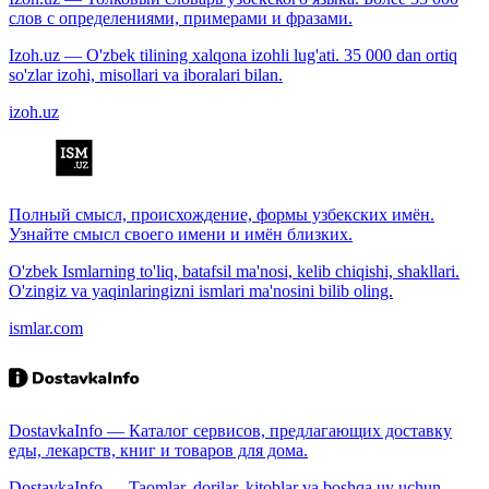
слов с определениями, примерами и фразами.
Izoh.uz — O'zbek tilining xalqona izohli lug'ati. 35 000 dan ortiq
so'zlar izohi, misollari va iboralari bilan.
izoh.uz
Полный смысл, происхождение, формы узбекских имён.
Узнайте смысл своего имени и имён близких.
O'zbek Ismlarning to'liq, batafsil ma'nosi, kelib chiqishi, shakllari.
O'zingiz va yaqinlaringizni ismlari ma'nosini bilib oling.
ismlar.com
DostavkaInfo — Каталог сервисов, предлагающих доставку
еды, лекарств, книг и товаров для дома.
DostavkaInfo — Taomlar, dorilar, kitoblar va boshqa uy uchun