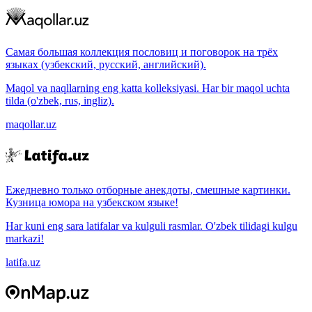
Самая большая коллекция пословиц и поговорок на трёх
языках (узбекский, русский, английский).
Maqol va naqllarning eng katta kolleksiyasi. Har bir maqol uchta
tilda (o'zbek, rus, ingliz).
maqollar.uz
Ежедневно только отборные анекдоты, смешные картинки.
Кузница юмора на узбекском языке!
Har kuni eng sara latifalar va kulguli rasmlar. O'zbek tilidagi kulgu
markazi!
latifa.uz