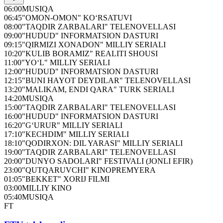
06:00
MUSIQA
06:45
"OMON-OMON" KO‘RSATUVI
08:00
"TAQDIR ZARBALARI" TELENOVELLASI
09:00
"HUDUD" INFORMATSION DASTURI
09:15
"QIRMIZI XONADON" MILLIY SERIALI
10:20
"KULIB BORAMIZ" REALITI SHOUSI
11:00
"YO‘L" MILLIY SERIALI
12:00
"HUDUD" INFORMATSION DASTURI
12:15
"BUNI HAYOT DEYDILAR" TELENOVELLASI
13:20
"MALIKAM, ENDI QARA" TURK SERIALI
14:20
MUSIQA
15:00
"TAQDIR ZARBALARI" TELENOVELLASI
16:00
"HUDUD" INFORMATSION DASTURI
16:20
"G‘URUR" MILLIY SERIALI
17:10
"KECHDIM" MILLIY SERIALI
18:10
"QODIRXON: DIL YARASI" MILLIY SERIALI
19:00
"TAQDIR ZARBALARI" TELENOVELLASI
20:00
"DUNYO SADOLARI" FESTIVALI (JONLI EFIR)
23:00
"QUTQARUVCHI" KINOPREMYERA
01:05
"BEKKET" XORIJ FILMI
03:00
MILLIY KINO
05:40
MUSIQA
FT