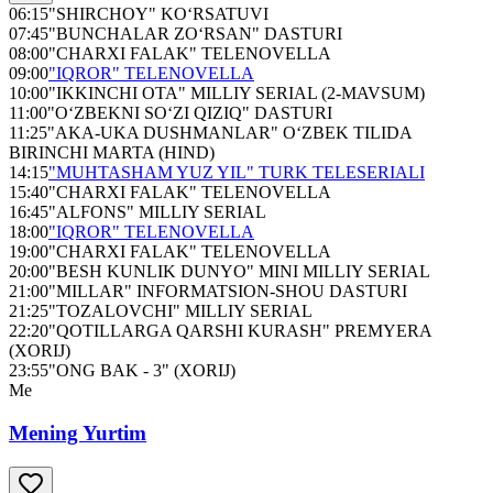
06:15
"SHIRCHOY" KO‘RSATUVI
07:45
"BUNCHALAR ZO‘RSAN" DASTURI
08:00
"CHARXI FALAK" TELENOVELLA
09:00
"IQROR" TELENOVELLA
10:00
"IKKINCHI OTA" MILLIY SERIAL (2-MAVSUM)
11:00
"O‘ZBEKNI SO‘ZI QIZIQ" DASTURI
11:25
"AKA-UKA DUSHMANLAR" O‘ZBEK TILIDA
BIRINCHI MARTA (HIND)
14:15
"MUHTASHAM YUZ YIL" TURK TELESERIALI
15:40
"CHARXI FALAK" TELENOVELLA
16:45
"ALFONS" MILLIY SERIAL
18:00
"IQROR" TELENOVELLA
19:00
"CHARXI FALAK" TELENOVELLA
20:00
"BESH KUNLIK DUNYO" MINI MILLIY SERIAL
21:00
"MILLAR" INFORMATSION-SHOU DASTURI
21:25
"TOZALOVCHI" MILLIY SERIAL
22:20
"QOTILLARGA QARSHI KURASH" PREMYERA
(XORIJ)
23:55
"ONG BAK - 3" (XORIJ)
Me
Mening Yurtim