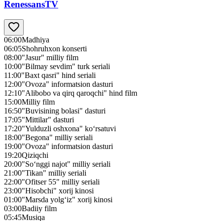
RenessansTV
06:00
Мadhiya
06:05
Shohruhxon konserti
08:00
"Jasur" milliy film
10:00
"Bilmay sevdim" turk seriali
11:00
"Baxt qasri" hind seriali
12:00
"Ovoza" informatsion dasturi
12:10
"Alibobo va qirq qaroqchi" hind film
15:00
Milliy film
16:50
"Buvisining bolasi" dasturi
17:05
"Mittilar" dasturi
17:20
"Yulduzli oshxona" ko‘rsatuvi
18:00
"Begona" milliy seriali
19:00
"Ovoza" informatsion dasturi
19:20
Qiziqchi
20:00
"So‘nggi najot" milliy seriali
21:00
"Tikan" milliy seriali
22:00
"Ofitser 55" milliy seriali
23:00
"Hisobchi" xorij kinosi
01:00
"Marsda yolg‘iz" xorij kinosi
03:00
Badiiy film
05:45
Musiqa