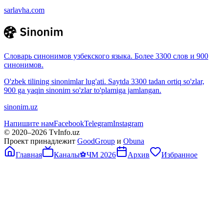
sarlavha.com
Словарь синонимов узбекского языка. Более 3300 слов и 900
синонимов.
O'zbek tilining sinonimlar lug'ati. Saytda 3300 tadan ortiq so'zlar,
900 ga yaqin sinonim so'zlar to'plamiga jamlangan.
sinonim.uz
Напишите нам
Facebook
Telegram
Instagram
© 2020–
2026
TvInfo.uz
Проект принадлежит
GoodGroup
и
Obuna
Главная
Каналы
⚽
ЧМ 2026
Архив
Избранное