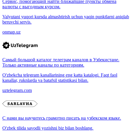
Сервис, помогающий найти ближайшие пункты обмена
валюты с выгодным курсом.
Valyutani yuqori kursda almashtirish uchun yaqin punktlarni aniqlab
beruvchi servis.
onmap.uz
Самый большой каталог телеграм каналов в Узбекистане.
Только активные каналы по категориям.
O'zbekcha telegram kanallarining eng katta katalogi. Faqt faol
kanallar, ruknlarda va batafsil statistikasi bilan.
uztelegram.com
С нами вы научитесь грамотно писать на узбекском языке.
O'zbek tilida savodli yozishni biz bilan boshlang.