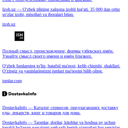
Izoh.uz — O'zbek tilining xalqona izohli lug'ati. 35 000 dan ortiq
so'zlar izohi, misollari va iboralari bilan.
izoh.uz
Полный смысл, происхождение, формы узбекских имён.
Узнайте смысл своего имени и имён близких.
O'zbek Ismlarning to'liq, batafsil ma'nosi, kelib chiqishi, shakllari.
O'zingiz va yaqinlaringizni ismlari ma'nosini bilib oling.
ismlar.com
DostavkaInfo — Каталог сервисов, предлагающих доставку
еды, лекарств, книг и товаров для дома.
DostavkaInfo — Taomlar, dorilar, kitoblar va boshqa uy uchun
kerakli bo'lagan narsalarni yetkazib berish xizmatlari bor servislar.