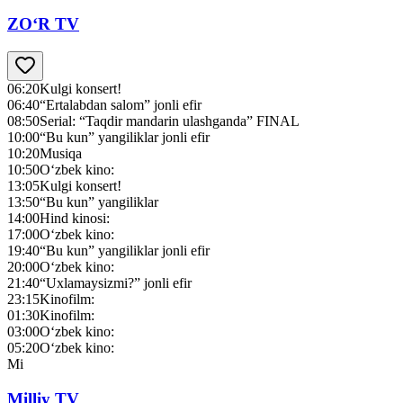
ZO‘R TV
06:20
Kulgi konsert!
06:40
“Ertalabdan salom” jonli efir
08:50
Serial: “Taqdir mandarin ulashganda” FINAL
10:00
“Bu kun” yangiliklar jonli efir
10:20
Musiqa
10:50
O‘zbek kino:
13:05
Kulgi konsert!
13:50
“Bu kun” yangiliklar
14:00
Hind kinosi:
17:00
O‘zbek kino:
19:40
“Bu kun” yangiliklar jonli efir
20:00
O‘zbek kino:
21:40
“Uxlamaysizmi?” jonli efir
23:15
Kinofilm:
01:30
Kinofilm:
03:00
O‘zbek kino:
05:20
O‘zbek kino:
Mi
Milliy TV