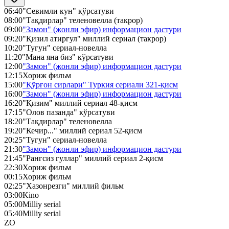
06:40
"Севимли кун" кўрсатуви
08:00
"Тақдирлар" теленовелла (такрор)
09:00
"Замон" (жонли эфир) информацион дастури
09:20
"Қизил атиргул" миллий сериал (такрор)
10:20
"Тугун" сериал-новелла
11:20
"Мана яна биз" кўрсатуви
12:00
"Замон" (жонли эфир) информацион дастури
12:15
Хориж фильм
15:00
"Қўрғон сирлари" Туркия сериали 321-қисм
16:00
"Замон" (жонли эфир) информацион дастури
16:20
"Қизим" миллий сериал 48-қисм
17:15
"Олов пазанда" кўрсатуви
18:20
"Тақдирлар" теленовелла
19:20
"Кечир..." миллий сериал 52-қисм
20:25
"Тугун" сериал-новелла
21:30
"Замон" (жонли эфир) информацион дастури
21:45
"Рангсиз гуллар" миллий сериал 2-қисм
22:30
Хориж фильм
00:15
Хориж фильм
02:25
"Хазонрезги" миллий фильм
03:00
Kino
05:00
Milliy serial
05:40
Milliy serial
ZO