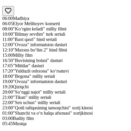
06:00
Madhiya
06:05
Elyor Meliboyev konserti
08:00
"Ko‘rgim keladi" milliy filmi
10:00
"Bilmay sevdim" turk seriali
11:00
"Baxt qasri" hind seriali
12:00
"Ovoza" informatsion dasturi
12:10
"Maxsus bo‘lim 2" hind filmi
15:00
Milliy film
16:50
"Buvisining bolasi" dasturi
17:05
"Mittilar" dasturi
17:20
"Yulduzli oshxona" ko‘rsatuvi
18:00
"Begona" milliy seriali
19:00
"Ovoza" informatsion dasturi
19:20
Qiziqchi
20:00
"So‘nggi najot" milliy seriali
21:00
"Tikan" milliy seriali
22:00
"Sen uchun" milliy seriali
23:00
"Qotil rafiqasining tansoqchisi" xorij kinosi
01:00
"Shanchi va o‘n halqa afsonasi" xorijkinosi
03:00
Badiiy film
05:45
Musiqa