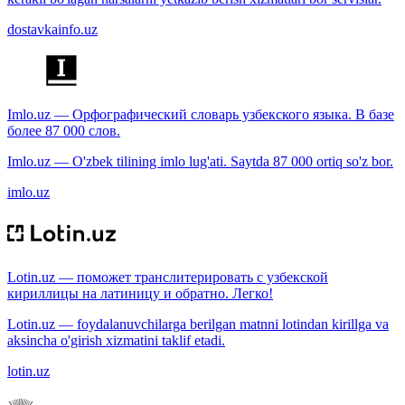
dostavkainfo.uz
Imlo.uz — Орфографический словарь узбекского языка. В базе
более 87 000 слов.
Imlo.uz — O'zbek tilining imlo lug'ati. Saytda 87 000 ortiq so'z bor.
imlo.uz
Lotin.uz — поможет транслитерировать с узбекской
кириллицы на латиницу и обратно. Легко!
Lotin.uz — foydalanuvchilarga berilgan matnni lotindan kirillga va
aksincha o'girish xizmatini taklif etadi.
lotin.uz