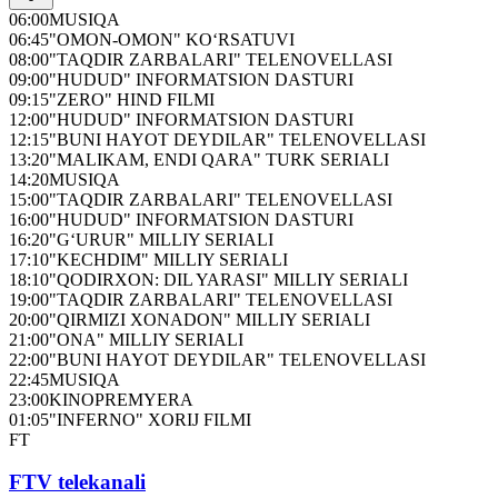
06:00
MUSIQA
06:45
"OMON-OMON" KO‘RSATUVI
08:00
"TAQDIR ZARBALARI" TELENOVELLASI
09:00
"HUDUD" INFORMATSION DASTURI
09:15
"ZERO" HIND FILMI
12:00
"HUDUD" INFORMATSION DASTURI
12:15
"BUNI HAYOT DEYDILAR" TELENOVELLASI
13:20
"MALIKAM, ENDI QARA" TURK SERIALI
14:20
MUSIQA
15:00
"TAQDIR ZARBALARI" TELENOVELLASI
16:00
"HUDUD" INFORMATSION DASTURI
16:20
"G‘URUR" MILLIY SERIALI
17:10
"KECHDIM" MILLIY SERIALI
18:10
"QODIRXON: DIL YARASI" MILLIY SERIALI
19:00
"TAQDIR ZARBALARI" TELENOVELLASI
20:00
"QIRMIZI XONADON" MILLIY SERIALI
21:00
"ONA" MILLIY SERIALI
22:00
"BUNI HAYOT DEYDILAR" TELENOVELLASI
22:45
MUSIQA
23:00
KINOPREMYERA
01:05
"INFERNO" XORIJ FILMI
FT
FTV telekanali