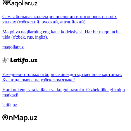
Самая большая коллекция пословиц и поговорок на трёх
языках (узбекский, русский, английский).
Maqol va naqllarning eng katta kolleksiyasi. Har bir maqol uchta
tilda (o'zbek, rus, ingliz).
maqollar.uz
Ежедневно только отборные анекдоты, смешные картинки.
Кузница юмора на узбекском языке!
Har kuni eng sara latifalar va kulguli rasmlar. O'zbek tilidagi kulgu
markazi!
latifa.uz