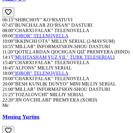
06:15
"SHIRCHOY" KO‘RSATUVI
07:45
"BUNCHALAR ZO‘RSAN" DASTURI
08:00
"CHARXI FALAK" TELENOVELLA
09:00
"IQROR" TELENOVELLA
10:00
"IKKINCHI OTA" MILLIY SERIAL (2-MAVSUM)
10:55
"MILLAR" INFORMATSION-SHOU DASTURI
11:20
"QOTILLARDAN QOCHGAN QIZ' PREMYERA (HIND)
14:15
"MUHTASHAM YUZ YIL" TURK TELESERIALI
15:40
"CHARXI FALAK" TELENOVELLA
16:45
"ALFONS" MILLIY SERIAL
18:00
"IQROR" TELENOVELLA
19:00
"CHARXI FALAK" TELENOVELLA
20:00
"BESH KUNLIK DUNYO" MINI MILLIY SERIAL
21:00
"MILLAR" INFORMATSION-SHOU DASTURI
21:25
"TOZALOVCHI" MILLIY SERIAL
22:20
"JIN OVCHILARI" PREMYERA (XORIJ)
Me
Mening Yurtim