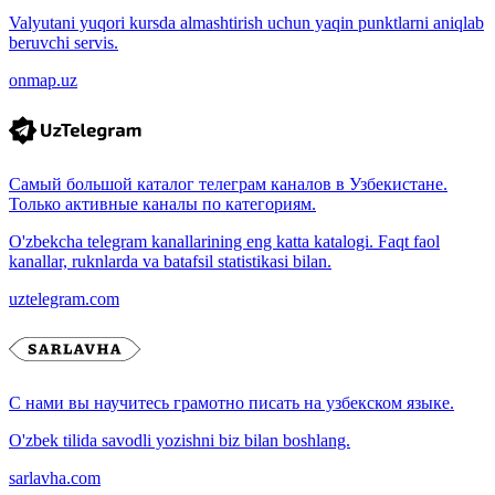
Valyutani yuqori kursda almashtirish uchun yaqin punktlarni aniqlab
beruvchi servis.
onmap.uz
Самый большой каталог телеграм каналов в Узбекистане.
Только активные каналы по категориям.
O'zbekcha telegram kanallarining eng katta katalogi. Faqt faol
kanallar, ruknlarda va batafsil statistikasi bilan.
uztelegram.com
С нами вы научитесь грамотно писать на узбекском языке.
O'zbek tilida savodli yozishni biz bilan boshlang.
sarlavha.com