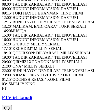
08:00
"TAQDIR ZARBALARI" TELENOVELLASI
09:00
"HUDUD" INFORMATSION DASTURI
09:15
"TOKI HAYOT EKANMAN" HIND FILMI
12:00
"HUDUD" INFORMATSION DASTURI
12:15
"BUNI HAYOT DEYDILAR" TELENOVELLASI
13:20
"MALIKAM, ENDI QARA" TURK SERIALI
14:20
MUSIQA
15:00
"TAQDIR ZARBALARI" TELENOVELLASI
16:00
"HUDUD" INFORMATSION DASTURI
16:20
"G‘URUR" MILLIY SERIALI
17:10
"KECHDIM" MILLIY SERIALI
18:10
"QODIRXON: DIL YARASI" MILLIY SERIALI
19:00
"TAQDIR ZARBALARI" TELENOVELLASI
20:00
"QIRMIZI XONADON" MILLIY SERIALI
21:00
"ONA" MILLIY SERIALI
22:00
"BUNI HAYOT DEYDILAR" TELENOVELLASI
23:00
"AJDAR O‘RGATUVCHISI" XORIJ FILMI
01:15
"QOCHISH REJASI" XORIJ FILMI
03:15
MILLIY KINO
FT
FTV telekanali