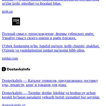
so'zlar izohi, misollari va iboralari bilan.
izoh.uz
Полный смысл, происхождение, формы узбекских имён.
Узнайте смысл своего имени и имён близких.
O'zbek Ismlarning to'liq, batafsil ma'nosi, kelib chiqishi, shakllari.
O'zingiz va yaqinlaringizni ismlari ma'nosini bilib oling.
ismlar.com
DostavkaInfo — Каталог сервисов, предлагающих доставку
еды, лекарств, книг и товаров для дома.
DostavkaInfo — Taomlar, dorilar, kitoblar va boshqa uy uchun
kerakli bo'lagan narsalarni yetkazib berish xizmatlari bor servislar.
dostavkainfo.uz