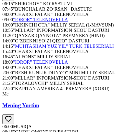
06:15
"SHIRCHOY" KO‘RSATUVI
07:45
"BUNCHALAR ZO‘RSAN" DASTURI
08:00
"CHARXI FALAK" TELENOVELLA
09:00
"IQROR" TELENOVELLA
10:00
"IKKINCHI OTA" MILLIY SERIAL (1-MAVSUM)
10:55
"MILLAR" INFORMATSION-SHOU DASTURI
11:20
"QAYSAR QAYNOTA" PREMYERA (HIND)
14:00
"O‘ZBEKNI SO‘ZI QIZIQ" DASTURI
14:15
"MUHTASHAM YUZ YIL" TURK TELESERIALI
15:40
"CHARXI FALAK" TELENOVELLA
16:45
"ALFONS" MILLIY SERIAL
18:00
"IQROR" TELENOVELLA
19:00
"CHARXI FALAK" TELENOVELLA
20:00
"BESH KUNLIK DUNYO" MINI MILLIY SERIAL
21:00
"MILLAR" INFORMATSION-SHOU DASTURI
21:25
"TOZALOVCHI" MILLIY SERIAL
22:20
"KAPITAN AMERIKA 4" PREMYERA (XORIJ)
Me
Mening Yurtim
06:00
MUSIQA
06:45
"OMON-OMON" KO‘RSATUVI