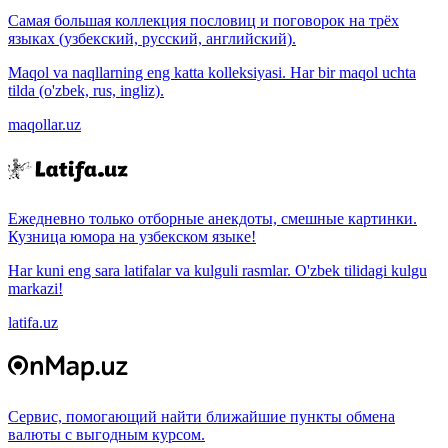
Самая большая коллекция пословиц и поговорок на трёх
языках (узбекский, русский, английский).
Maqol va naqllarning eng katta kolleksiyasi. Har bir maqol uchta
tilda (o'zbek, rus, ingliz).
maqollar.uz
Ежедневно только отборные анекдоты, смешные картинки.
Кузница юмора на узбекском языке!
Har kuni eng sara latifalar va kulguli rasmlar. O'zbek tilidagi kulgu
markazi!
latifa.uz
Сервис, помогающий найти ближайшие пункты обмена
валюты с выгодным курсом.