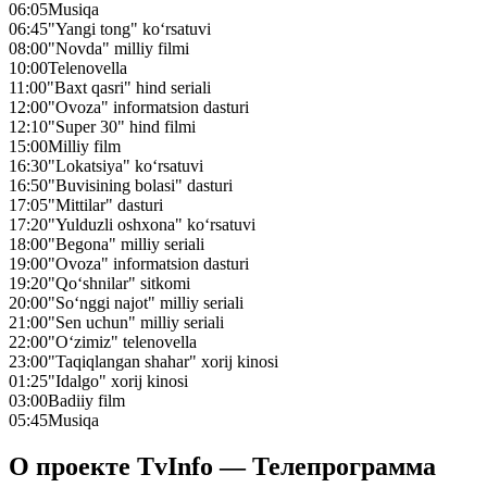
06:05
Musiqa
06:45
"Yangi tong" ko‘rsatuvi
08:00
"Novda" milliy filmi
10:00
Telenovella
11:00
"Baxt qasri" hind seriali
12:00
"Ovoza" informatsion dasturi
12:10
"Super 30" hind filmi
15:00
Milliy film
16:30
"Lokatsiya" ko‘rsatuvi
16:50
"Buvisining bolasi" dasturi
17:05
"Mittilar" dasturi
17:20
"Yulduzli oshxona" ko‘rsatuvi
18:00
"Begona" milliy seriali
19:00
"Ovoza" informatsion dasturi
19:20
"Qo‘shnilar" sitkomi
20:00
"So‘nggi najot" milliy seriali
21:00
"Sen uchun" milliy seriali
22:00
"O‘zimiz" telenovella
23:00
"Taqiqlangan shahar" xorij kinosi
01:25
"Idalgo" xorij kinosi
03:00
Badiiy film
05:45
Musiqa
О проекте TvInfo — Телепрограмма