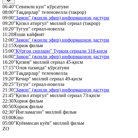
06:40
"Севимли кун" кўрсатуви
08:00
"Тақдирлар" теленовелла (такрор)
09:00
"Замон" (жонли эфир) информацион дастури
09:20
"Қизил атиргул" миллий сериал (такрор)
10:20
"Тугун" сериал-новелла
11:20
Яхши кайфият
12:00
"Замон" (жонли эфир) информацион дастури
12:15
Хориж фильм
15:00
"Қўрғон сирлари" Туркия сериали 318-қисм
16:00
"Замон" (жонли эфир) информацион дастури
16:20
"Қизим" миллий сериал 45-қисм
17:15
"Олов пазанда" кўрсатуви
18:20
"Тақдирлар" теленовелла
19:20
"Кечир" миллий сериал 49-қисм
20:25
"Тугун" сериал-новелла
21:30
"Замон" (жонли эфир) информацион дастури
21:45
"Қизил атиргул" миллий сериал 73-қисм
22:30
Хориж фильм
00:50
Хориж фильм
02:30
"Йиғламагин" миллий фильм
03:00
Kino
05:00
"Куёвмисан куёв" миллий фильм
ZO