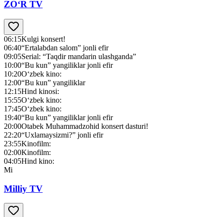
ZO‘R TV
06:15
Kulgi konsert!
06:40
“Ertalabdan salom” jonli efir
09:05
Serial: “Taqdir mandarin ulashganda”
10:00
“Bu kun” yangiliklar jonli efir
10:20
O‘zbek kino:
12:00
“Bu kun” yangiliklar
12:15
Hind kinosi:
15:55
O‘zbek kino:
17:45
O‘zbek kino:
19:40
“Bu kun” yangiliklar jonli efir
20:00
Otabek Muhammadzohid konsert dasturi!
22:20
“Uxlamaysizmi?” jonli efir
23:55
Kinofilm:
02:00
Kinofilm:
04:05
Hind kino:
Mi
Milliy TV