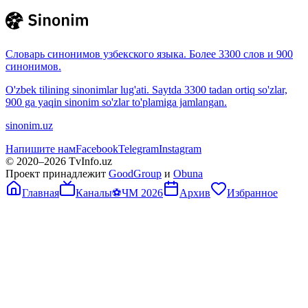
Словарь синонимов узбекского языка. Более 3300 слов и 900
синонимов.
O'zbek tilining sinonimlar lug'ati. Saytda 3300 tadan ortiq so'zlar,
900 ga yaqin sinonim so'zlar to'plamiga jamlangan.
sinonim.uz
Напишите нам
Facebook
Telegram
Instagram
© 2020–
2026
TvInfo.uz
Проект принадлежит
GoodGroup
и
Obuna
Главная
Каналы
⚽
ЧМ 2026
Архив
Избранное