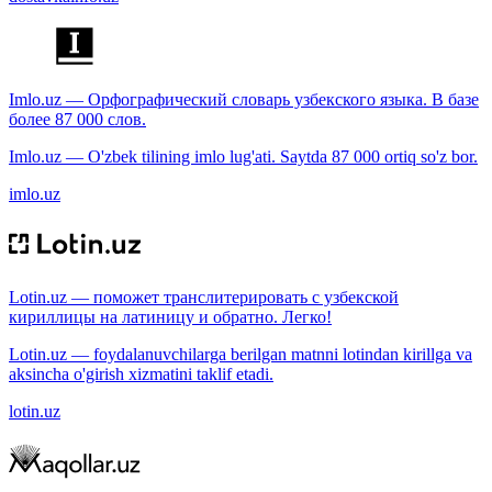
Imlo.uz — Орфографический словарь узбекского языка. В базе
более 87 000 слов.
Imlo.uz — O'zbek tilining imlo lug'ati. Saytda 87 000 ortiq so'z bor.
imlo.uz
Lotin.uz — поможет транслитерировать с узбекской
кириллицы на латиницу и обратно. Легко!
Lotin.uz — foydalanuvchilarga berilgan matnni lotindan kirillga va
aksincha o'girish xizmatini taklif etadi.
lotin.uz