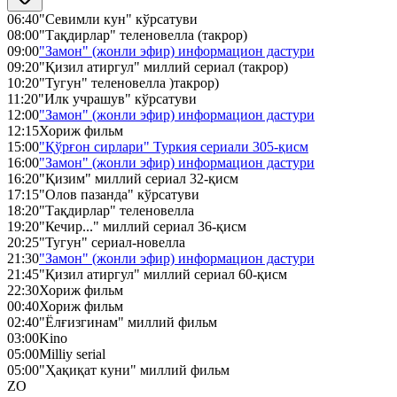
06:40
"Севимли кун" кўрсатуви
08:00
"Тақдирлар" теленовелла (такрор)
09:00
"Замон" (жонли эфир) информацион дастури
09:20
"Қизил атиргул" миллий сериал (такрор)
10:20
"Тугун" теленовелла )такрор)
11:20
"Илк учрашув" кўрсатуви
12:00
"Замон" (жонли эфир) информацион дастури
12:15
Хориж фильм
15:00
"Қўрғон сирлари" Туркия сериали 305-қисм
16:00
"Замон" (жонли эфир) информацион дастури
16:20
"Қизим" миллий сериал 32-қисм
17:15
"Олов пазанда" кўрсатуви
18:20
"Тақдирлар" теленовелла
19:20
"Кечир..." миллий сериал 36-қисм
20:25
"Тугун" сериал-новелла
21:30
"Замон" (жонли эфир) информацион дастури
21:45
"Қизил атиргул" миллий сериал 60-қисм
22:30
Хориж фильм
00:40
Хориж фильм
02:40
"Ёлғизгинам" миллий фильм
03:00
Kino
05:00
Milliy serial
05:00
"Ҳақиқат куни" миллий фильм
ZO