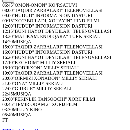
06:45
"OMON-OMON" KO‘RSATUVI
08:00
"TAQDIR ZARBALARI" TELENOVELLASI
09:00
"HUDUD" INFORMATSION DASTURI
09:15
"XO‘P BO‘LADI, XO‘JAYIN" HIND FILMI
12:00
"HUDUD" INFORMATSION DASTURI
12:15
"BUNI HAYOT DEYDILAR" TELENOVELLASI
13:20
"MALIKAM, ENDI QARA" TURK SERIALI
14:20
MUSIQA
15:00
"TAQDIR ZARBALARI" TELENOVELLASI
16:00
"HUDUD" INFORMATSION DASTURI
16:20
"BUNI HAYOT DEYDILAR" TELENOVELLASI
17:10
"KECHDIM" MILLIY SERIALI
18:10
"QODIRXON" MILLIY SERIALI
19:00
"TAQDIR ZARBALARI" TELENOVELLASI
20:00
"QIRMIZI XONADON" MILLIY SERIALI
21:00
"ONA" MILLIY SERIALI
22:00
"G‘URUR" MILLIY SERIALI
22:45
MUSIQA
23:00
"PEKINLIK TANSOQCHI" XORIJ FILMI
00:45
"TEMIR ODAM 2" XORIJ FILMI
03:30
MILLIY KINO
05:40
MUSIQA
FT