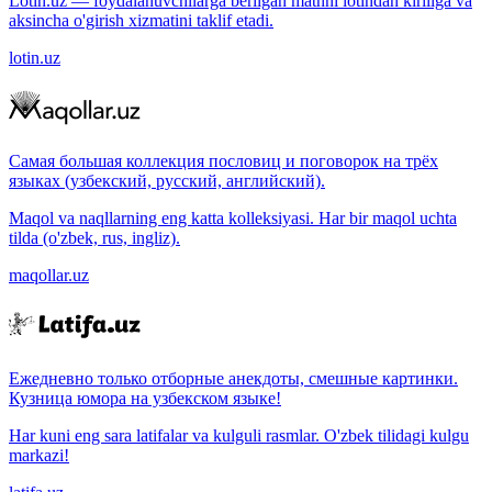
Lotin.uz — foydalanuvchilarga berilgan matnni lotindan kirillga va
aksincha o'girish xizmatini taklif etadi.
lotin.uz
Самая большая коллекция пословиц и поговорок на трёх
языках (узбекский, русский, английский).
Maqol va naqllarning eng katta kolleksiyasi. Har bir maqol uchta
tilda (o'zbek, rus, ingliz).
maqollar.uz
Ежедневно только отборные анекдоты, смешные картинки.
Кузница юмора на узбекском языке!
Har kuni eng sara latifalar va kulguli rasmlar. O'zbek tilidagi kulgu
markazi!