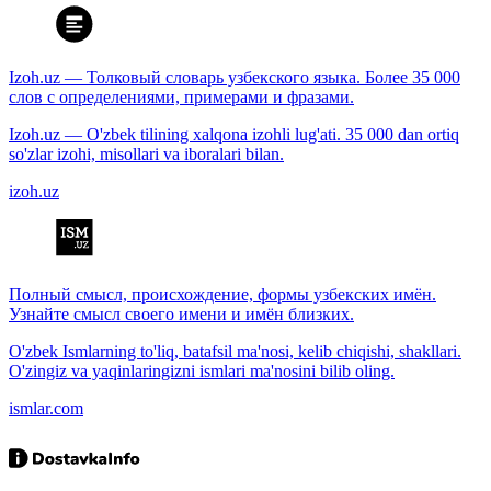
Izoh.uz — Толковый словарь узбекского языка. Более 35 000
слов с определениями, примерами и фразами.
Izoh.uz — O'zbek tilining xalqona izohli lug'ati. 35 000 dan ortiq
so'zlar izohi, misollari va iboralari bilan.
izoh.uz
Полный смысл, происхождение, формы узбекских имён.
Узнайте смысл своего имени и имён близких.
O'zbek Ismlarning to'liq, batafsil ma'nosi, kelib chiqishi, shakllari.
O'zingiz va yaqinlaringizni ismlari ma'nosini bilib oling.
ismlar.com