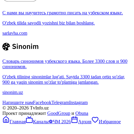
С нами вы научитесь грамотно писать на узбекском языке.
O'zbek tilida savodli yozishni biz bilan boshlang.
sarlavha.com
Словарь синонимов узбекского языка. Более 3300 слов и 900
синонимов.
O'zbek tilining sinonimlar lug'ati. Saytda 3300 tadan ortiq so'zlar,
900 ga yaqin sinonim so'zlar to'plamiga jamlangan.
sinonim.uz
Напишите нам
Facebook
Telegram
Instagram
© 2020–
2026
TvInfo.uz
Проект принадлежит
GoodGroup
и
Obuna
Главная
Каналы
⚽
ЧМ 2026
Архив
Избранное