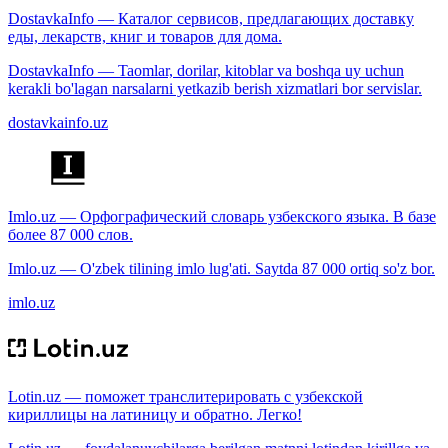
DostavkaInfo — Каталог сервисов, предлагающих доставку
еды, лекарств, книг и товаров для дома.
DostavkaInfo — Taomlar, dorilar, kitoblar va boshqa uy uchun
kerakli bo'lagan narsalarni yetkazib berish xizmatlari bor servislar.
dostavkainfo.uz
Imlo.uz — Орфографический словарь узбекского языка. В базе
более 87 000 слов.
Imlo.uz — O'zbek tilining imlo lug'ati. Saytda 87 000 ortiq so'z bor.
imlo.uz
Lotin.uz — поможет транслитерировать с узбекской
кириллицы на латиницу и обратно. Легко!