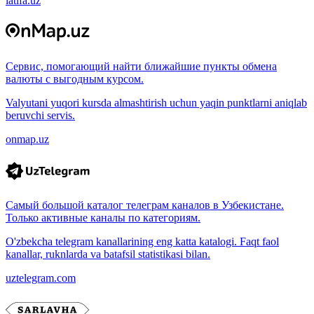
latifa.uz
Сервис, помогающий найти ближайшие пункты обмена
валюты с выгодным курсом.
Valyutani yuqori kursda almashtirish uchun yaqin punktlarni aniqlab
beruvchi servis.
onmap.uz
Самый большой каталог телеграм каналов в Узбекистане.
Только активные каналы по категориям.
O'zbekcha telegram kanallarining eng katta katalogi. Faqt faol
kanallar, ruknlarda va batafsil statistikasi bilan.
uztelegram.com