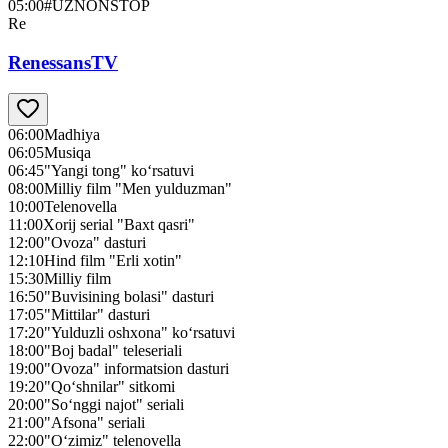
05:00
#UZNONSTOP
Re
RenessansTV
06:00
Madhiya
06:05
Musiqa
06:45
"Yangi tong" ko‘rsatuvi
08:00
Milliy film "Men yulduzman"
10:00
Telenovella
11:00
Xorij serial "Baxt qasri"
12:00
"Ovoza" dasturi
12:10
Hind film "Erli xotin"
15:30
Milliy film
16:50
"Buvisining bolasi" dasturi
17:05
"Mittilar" dasturi
17:20
"Yulduzli oshxona" ko‘rsatuvi
18:00
"Boj badal" teleseriali
19:00
"Ovoza" informatsion dasturi
19:20
"Qo‘shnilar" sitkomi
20:00
"So‘nggi najot" seriali
21:00
"Afsona" seriali
22:00
"O‘zimiz" telenovella