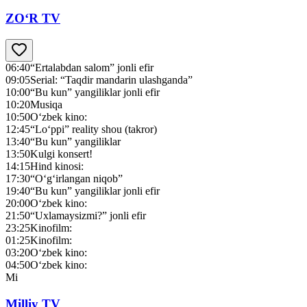
ZO‘R TV
06:40
“Ertalabdan salom” jonli efir
09:05
Serial: “Taqdir mandarin ulashganda”
10:00
“Bu kun” yangiliklar jonli efir
10:20
Musiqa
10:50
O‘zbek kino:
12:45
“Lo‘ppi” reality shou (takror)
13:40
“Bu kun” yangiliklar
13:50
Kulgi konsert!
14:15
Hind kinosi:
17:30
“O‘g‘irlangan niqob”
19:40
“Bu kun” yangiliklar jonli efir
20:00
O‘zbek kino:
21:50
“Uxlamaysizmi?” jonli efir
23:25
Kinofilm:
01:25
Kinofilm:
03:20
O‘zbek kino:
04:50
O‘zbek kino:
Mi
Milliy TV