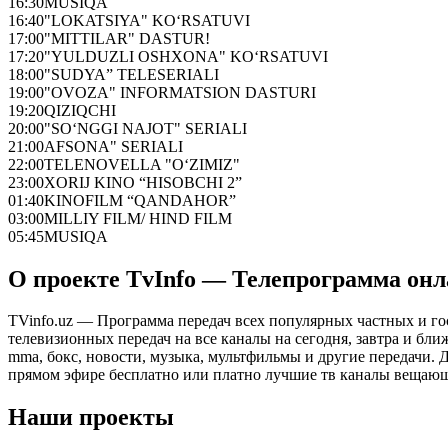
16:30
MUSIQA
16:40
"LOKATSIYA" KO‘RSATUVI
17:00
"MITTILAR" DASTUR!
17:20
"YULDUZLI OSHXONA" KO‘RSATUVI
18:00
"SUDYA” TELESERIALI
19:00
"OVOZA" INFORMATSION DASTURI
19:20
QIZIQCHI
20:00
"SO‘NGGI NAJOT" SERIALI
21:00
AFSONA" SERIALI
22:00
TELENOVELLA "O‘ZIMIZ"
23:00
XORIJ KINO “HISOBCHI 2”
01:40
KINOFILM “QANDAHOR”
03:00
MILLIY FILM/ HIND FILM
05:45
MUSIQA
О проекте TvInfo — Телепрограмма он
TVinfo.uz — Программа передач всех популярных частных и го
телевизионных передач на все каналы на сегодня, завтра и бл
mma, бокс, новости, музыка, мультфильмы и другие передачи. Дл
прямом эфире бесплатно или платно лучшие тв каналы вещающ
Наши проекты