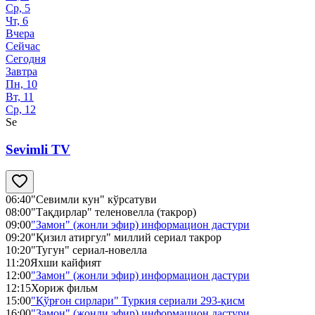
Ср, 5
Чт, 6
Вчера
Сейчас
Сегодня
Завтра
Пн, 10
Вт, 11
Ср, 12
Se
Sevimli TV
06:40
"Севимли кун" кўрсатуви
08:00
"Тақдирлар" теленовелла (такрор)
09:00
"Замон" (жонли эфир) информацион дастури
09:20
"Қизил атиргул" миллий сериал такрор
10:20
"Тугун" сериал-новелла
11:20
Яхши кайфият
12:00
"Замон" (жонли эфир) информацион дастури
12:15
Хориж фильм
15:00
"Қўрғон сирлари" Туркия сериали 293-қисм
16:00
"Замон" (жонли эфир) информацион дастури