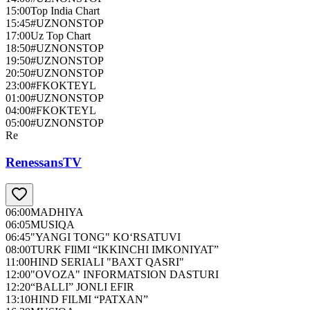
15:00
Top India Chart
15:45
#UZNONSTOP
17:00
Uz Top Chart
18:50
#UZNONSTOP
19:50
#UZNONSTOP
20:50
#UZNONSTOP
23:00
#FKOKTEYL
01:00
#UZNONSTOP
04:00
#FKOKTEYL
05:00
#UZNONSTOP
Re
RenessansTV
06:00
MADHIYA
06:05
MUSIQA
06:45
"YANGI TONG" KO‘RSATUVI
08:00
TURK FIlMI “IKKINCHI IMKONIYAT”
11:00
HIND SERIALI "BAXT QASRI"
12:00
"OVOZA" INFORMATSION DASTURI
12:20
“BALLI” JONLI EFIR
13:10
HIND FILMI “PATXAN”