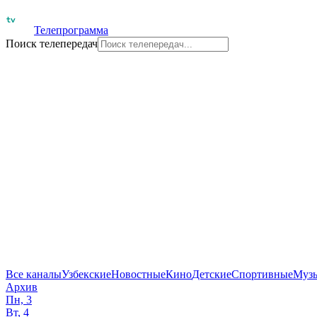
Телепрограмма
Поиск телепередач
Все каналы
Узбекские
Новостные
Кино
Детские
Спортивные
Муз
Архив
Пн, 3
Вт, 4