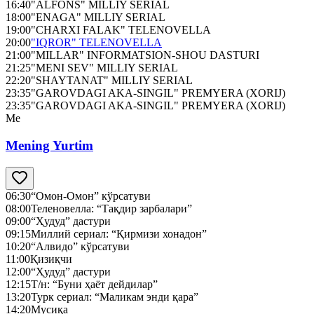
16:40
"ALFONS" MILLIY SERIAL
18:00
"ENAGA" MILLIY SERIAL
19:00
"CHARXI FALAK" TELENOVELLA
20:00
"IQROR" TELENOVELLA
21:00
"MILLAR" INFORMATSION-SHOU DASTURI
21:25
"MENI SEV" MILLIY SERIAL
22:20
"SHAYTANAT" MILLIY SERIAL
23:35
"GAROVDAGI AKA-SINGIL" PREMYERA (XORIJ)
23:35
"GAROVDAGI AKA-SINGIL" PREMYERA (XORIJ)
Me
Mening Yurtim
06:30
“Омон-Омон” кўрсатуви
08:00
Теленовелла: “Тақдир зарбалари”
09:00
“Ҳудуд” дастури
09:15
Миллий сериал: “Қирмизи хонадон”
10:20
“Алвидо” кўрсатуви
11:00
Қизиқчи
12:00
“Ҳудуд” дастури
12:15
Т/н: “Буни ҳаёт дейдилар”
13:20
Турк сериал: “Маликам энди қара”
14:20
Мусиқа