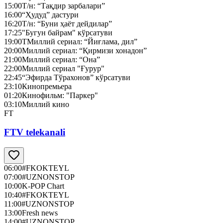
15:00
Т/н: “Тақдир зарбалари”
16:00
“Ҳудуд” дастури
16:20
Т/н: “Буни ҳаёт дейдилар”
17:25
"Бугун байрам" кўрсатуви
19:00
ТМиллий сериал: “Йиғлама, дил”
20:00
Миллий сериал: “Қирмизи хонадон”
21:00
Миллий сериал: “Она”
22:00
Миллий сериал "Ғурур"
22:45
“Эфирда Тўрахонов” кўрсатуви
23:10
Кинопремьера
01:20
Кинофильм: "Паркер"
03:10
Миллий кино
FT
FTV telekanali
06:00
#FKOKTEYL
07:00
#UZNONSTOP
10:00
K-POP Chart
10:40
#FKOKTEYL
11:00
#UZNONSTOP
13:00
Fresh news
14:00
#UZNONSTOP