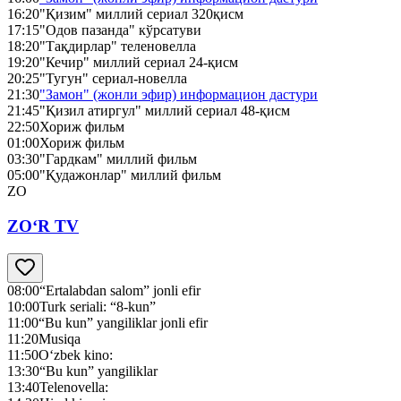
16:20
"Қизим" миллий сериал 320қисм
17:15
"Одов пазанда" кўрсатуви
18:20
"Тақдирлар" теленовелла
19:20
"Кечир" миллий сериал 24-қисм
20:25
"Тугун" сериал-новелла
21:30
"Замон" (жонли эфир) информацион дастури
21:45
"Қизил атиргул" миллий сериал 48-қисм
22:50
Хориж фильм
01:00
Хориж фильм
03:30
"Гардкам" миллий фильм
05:00
"Қудажонлар" миллий фильм
ZO
ZO‘R TV
08:00
“Ertalabdan salom” jonli efir
10:00
Turk seriali: “8-kun”
11:00
“Bu kun” yangiliklar jonli efir
11:20
Musiqa
11:50
O‘zbek kino:
13:30
“Bu kun” yangiliklar
13:40
Telenovella: