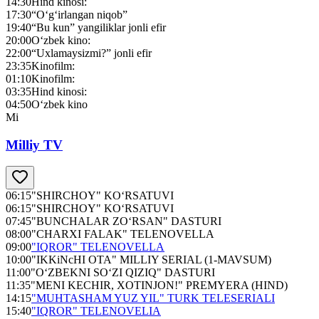
14:30
Hind kinosi:
17:30
“O‘g‘irlangan niqob”
19:40
“Bu kun” yangiliklar jonli efir
20:00
O‘zbek kino:
22:00
“Uxlamaysizmi?” jonli efir
23:35
Kinofilm:
01:10
Kinofilm:
03:35
Hind kinosi:
04:50
O‘zbek kino
Mi
Milliy TV
06:15
"SHIRCHOY" KO‘RSATUVI
06:15
"SHIRCHOY" KO‘RSATUVI
07:45
"BUNCHALAR ZO‘RSAN" DASTURI
08:00
"CHARXI FALAK" TELENOVELLA
09:00
"IQROR" TELENOVELLA
10:00
"IKKiNcHI OTA" MILLIY SERIAL (1-MAVSUM)
11:00
"O‘ZBEKNI SO‘ZI QIZIQ" DASTURI
11:35
"MENI KECHIR, XOTINJON!" PREMYERA (HIND)
14:15
"MUHTASHAM YUZ YIL" TURK TELESERIALI
15:40
"IQROR" TELENOVELIA