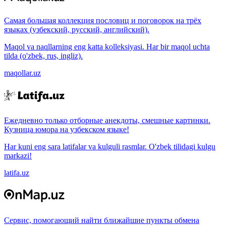
Самая большая коллекция пословиц и поговорок на трёх
языках (узбекский, русский, английский).
Maqol va naqllarning eng katta kolleksiyasi. Har bir maqol uchta
tilda (o'zbek, rus, ingliz).
maqollar.uz
Ежедневно только отборные анекдоты, смешные картинки.
Кузница юмора на узбекском языке!
Har kuni eng sara latifalar va kulguli rasmlar. O'zbek tilidagi kulgu
markazi!
latifa.uz
Сервис, помогающий найти ближайшие пункты обмена