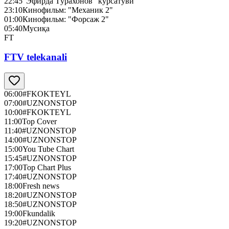
22:45
“Эфирда Тўрахонов” кўрсатуви
23:10
Кинофильм: "Механик 2"
01:00
Кинофильм: "Форсаж 2"
05:40
Мусиқа
FT
FTV telekanali
06:00
#FKOKTEYL
07:00
#UZNONSTOP
10:00
#FKOKTEYL
11:00
Top Cover
11:40
#UZNONSTOP
14:00
#UZNONSTOP
15:00
You Tube Chart
15:45
#UZNONSTOP
17:00
Top Chart Plus
17:40
#UZNONSTOP
18:00
Fresh news
18:20
#UZNONSTOP
18:50
#UZNONSTOP
19:00
Fkundalik
19:20
#UZNONSTOP