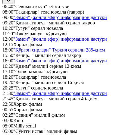
06:40
"Севимли ккун" кўрсатуви
08:00
"Тақдирлар" теленовелла (такрор)
09:00
"Замон" (жонли эфир) информацион дастури
09:20
"Қизил атиргул" миллий сериал такрор
10:20
"Тугун" сериал-новелла
11:20
"Илк учрашув" кўрсатуви
12:00
"Замон" (жонли эфир) информацион дастури
12:15
Хориж фильм
15:00
"Қўрғон сирлари" Туркия сериали 285-қисм
15:50
"Кечир..." миллий сериал такрор
16:00
"Замон" (жонли эфир) информацион дастури
16:20
"Қизим" миллий сериал 12-қисм
17:10
"Олов пазанда" кўрсатуви
18:20
"Тақдирлар" теленовелла
19:20
"Кечир..." миллий сериал 16-қисм
20:25
"Тугун" сериал-новелла
21:30
"Замон" (жонли эфир) информацион дастури
21:45
"Қизил атиргул" миллий сериал 40-қисм
22:50
Хориж фильм
00:55
Хориж фильм
02:25
"Севинч" миллий фильм
03:00
Kino
05:00
Milliy serial
05:00
"Cўнгги истак" миллий фильм