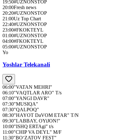
19:50
#UZNONSTOP
20:00
Fresh news
20:20
#UZNONSTOP
21:00
Uz Top Chart
22:40
#UZNONSTOP
23:00
#FKOKTEYL
01:00
#UZNONSTOP
04:00
#FKOKTEYL
05:00
#UZNONSTOP
Yo
Yoshlar Telekanali
06:00
"VATAN MEHRI"
06:10
"VAQTLAR ARO" T/s
07:00
"YANGI DAVR"
07:30
"MUSIQA"
07:30
"QALPOQ"
08:30
"HAYOT DaVOM ETAR" T/N
09:30
"LABBAY, OYiJON!"
10:00
"ISHQ ERTAgi" t/s
11:00
"CHIP VA DEYL" M/F
11:30
"BO‘ZATOV FEST"