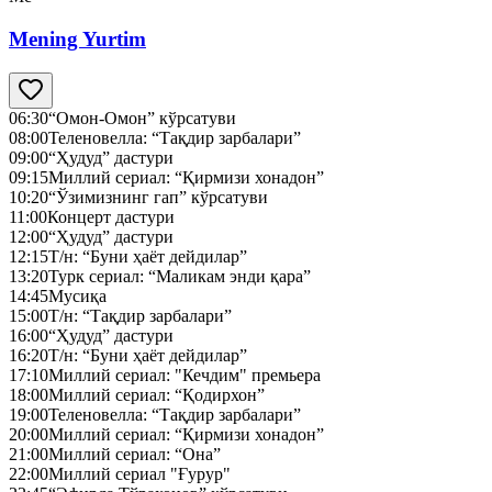
Mening Yurtim
06:30
“Омон-Омон” кўрсатуви
08:00
Теленовелла: “Тақдир зарбалари”
09:00
“Ҳудуд” дастури
09:15
Миллий сериал: “Қирмизи хонадон”
10:20
“Ўзимизнинг гап” кўрсатуви
11:00
Концерт дастури
12:00
“Ҳудуд” дастури
12:15
Т/н: “Буни ҳаёт дейдилар”
13:20
Турк сериал: “Маликам энди қара”
14:45
Мусиқа
15:00
Т/н: “Тақдир зарбалари”
16:00
“Ҳудуд” дастури
16:20
Т/н: “Буни ҳаёт дейдилар”
17:10
Миллий сериал: "Кечдим" премьера
18:00
Миллий сериал: “Қодирхон”
19:00
Теленовелла: “Тақдир зарбалари”
20:00
Миллий сериал: “Қирмизи хонадон”
21:00
Миллий сериал: “Она”
22:00
Миллий сериал "Ғурур"