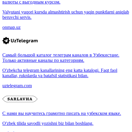
валюты с выгодным курсом.
Valyutani yuqori kursda almashtirish uchun yaqin punktlarni aniqlab
beruvchi servis.
onmap.uz
Самый большой каталог телеграм каналов в Узбекистане.
Только активные каналы по категориям.
O'zbekcha telegram kanallarining eng katta katalogi. Faqt faol
kanallar, ruknlarda va batafsil statistikasi bilan.
uztelegram.com
С нами вы научитесь грамотно писать на узбекском языке.
O'zbek tilida savodli yozishni biz bilan boshlang.