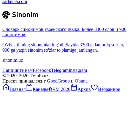
sarlavha.com
Словарь синонимов узбекского языка. Более 3300 слов и 900
синонимов.
O'zbek tilining sinonimlar lug'ati. Saytda 3300 tadan ortiq so'zlar,
900 ga yaqin sinonim so'zlar to'plamiga jamlangan.
sinonim.uz
Напишите нам
Facebook
Telegram
Instagram
© 2020–
2026
TvInfo.uz
Проект принадлежит
GoodGroup
и
Obuna
Главная
Каналы
⚽
ЧМ 2026
Архив
Избранное