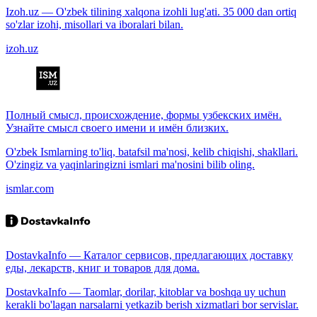
Izoh.uz — O'zbek tilining xalqona izohli lug'ati. 35 000 dan ortiq
so'zlar izohi, misollari va iboralari bilan.
izoh.uz
Полный смысл, происхождение, формы узбекских имён.
Узнайте смысл своего имени и имён близких.
O'zbek Ismlarning to'liq, batafsil ma'nosi, kelib chiqishi, shakllari.
O'zingiz va yaqinlaringizni ismlari ma'nosini bilib oling.
ismlar.com
DostavkaInfo — Каталог сервисов, предлагающих доставку
еды, лекарств, книг и товаров для дома.
DostavkaInfo — Taomlar, dorilar, kitoblar va boshqa uy uchun
kerakli bo'lagan narsalarni yetkazib berish xizmatlari bor servislar.