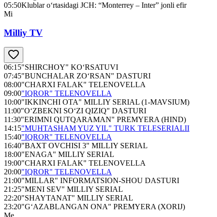
05:50
Klublar o‘rtasidagi JСH: “Monterrey – Inter” jonli efir
Mi
Milliy TV
06:15
"SHIRCHOY" KO‘RSATUVI
07:45
"BUNCHALAR ZO‘RSAN" DASTURI
08:00
"CHARXI FALAK" TELENOVELLA
09:00
"IQROR" TELENOVELLA
10:00
"IKKINCHI OTA" MILLIY SERIAL (1-MAVSIUM)
11:00
"O‘ZBEKNI SO‘ZI QIZIQ" DASTURI
11:30
"ERIMNI QUTQARAMAN" PREMYERA (HIND)
14:15
"MUHTASHAM YUZ YIL" TURK TELESERIALII
15:40
"IQROR" TELENOVELLA
16:40
"BAXT OVCHISI 3" MILLIY SERIAL
18:00
"ENAGA" MILLIY SERIAL
19:00
"CHARXI FALAK" TELENOVELLA
20:00
"IQROR" TELENOVELLA
21:00
"MILLAR" INFORMATSION-SHOU DASTURI
21:25
"MENI SEV" MILLIY SERIAL
22:20
"SHAYTANAT" MILLIY SERIAL
23:20
"G‘AZABLANGAN ONA" PREMYERA (XORIJ)
Me