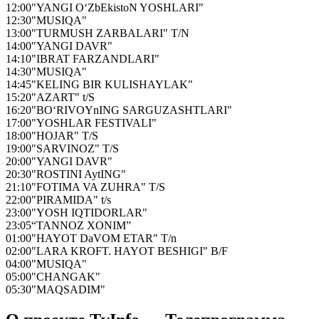
12:00
"YANGI O‘ZbEkistoN YOSHLARI"
12:30
"MUSIQA"
13:00
"TURMUSH ZARBALARI" T/N
14:00
"YANGI DAVR"
14:10
"IBRAT FARZANDLARI"
14:30
"MUSIQA"
14:45
"KELING BIR KULISHAYLAK"
15:20
"AZART" t/S
16:20
"BO‘RIVOYnING SARGUZASHTLARI"
17:00
"YOSHLAR FESTIVALI"
18:00
"HOJAR" T/S
19:00
"SARVINOZ" T/S
20:00
"YANGI DAVR"
20:30
"ROSTINI AytING"
21:10
"FOTIMA VA ZUHRA" T/S
22:00
"PIRAMIDA" t/s
23:00
"YOSH IQTIDORLAR"
23:05
“TANNOZ XONIM”
01:00
"HAYOT DaVOM ETAR" T/n
02:00
"LARA KROFT. HAYOT BESHIGI" B/F
04:00
"MUSIQA"
05:00
"CHANGAK"
05:30
"MAQSADIM"