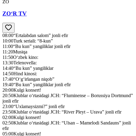
ZO
ZO‘R TV
08:00
“Ertalabdan salom” jonli efir
10:00
Turk seriali: “8-kun”
11:00
“Bu kun” yangiliklar jonli efir
11:20
Musiqa
11:50
O‘zbek kino:
13:30
Telenovella:
14:40
“Bu kun” yangiliklar
14:50
Hind kinosi:
17:40
“O‘g‘irlangan niqob”
19:40
“Bu kun” yangiliklar jonli efir
20:00
Kulgi konsert!
20:50
Klublar o‘rtasidagi JСH: “Fluminense – Borussiya Dortmund”
jonli efir
23:00
“Uxlamaysizmi?” jonli efir
23:50
Klublar o‘rtasidagi JСH: “River Pleyt – Urava” jonli efir
02:00
Kulgi konsert!
02:50
Klublar o‘rtasidagi JСH: “Ulsan – Mamelodi Sandauns” jonli
efir
05:00
Kulgi konsert!