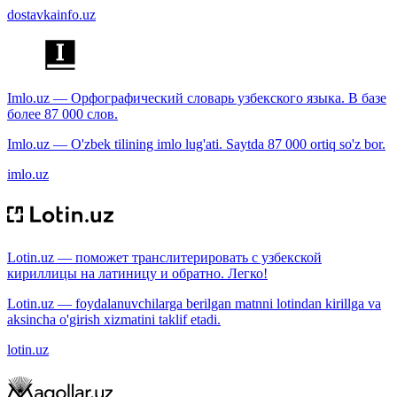
dostavkainfo.uz
Imlo.uz — Орфографический словарь узбекского языка. В базе
более 87 000 слов.
Imlo.uz — O'zbek tilining imlo lug'ati. Saytda 87 000 ortiq so'z bor.
imlo.uz
Lotin.uz — поможет транслитерировать с узбекской
кириллицы на латиницу и обратно. Легко!
Lotin.uz — foydalanuvchilarga berilgan matnni lotindan kirillga va
aksincha o'girish xizmatini taklif etadi.
lotin.uz