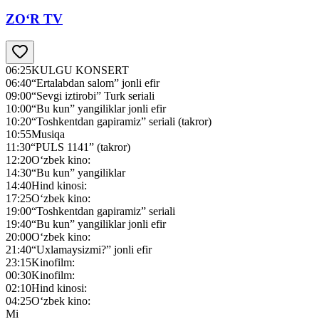
ZO‘R TV
06:25
KULGU KONSERT
06:40
“Ertalabdan salom” jonli efir
09:00
“Sevgi iztirobi” Turk seriali
10:00
“Bu kun” yangiliklar jonli efir
10:20
“Toshkentdan gapiramiz” seriali (takror)
10:55
Musiqa
11:30
“PULS 1141” (takror)
12:20
O‘zbek kino:
14:30
“Bu kun” yangiliklar
14:40
Hind kinosi:
17:25
O‘zbek kino:
19:00
“Toshkentdan gapiramiz” seriali
19:40
“Bu kun” yangiliklar jonli efir
20:00
O‘zbek kino:
21:40
“Uxlamaysizmi?” jonli efir
23:15
Kinofilm:
00:30
Kinofilm:
02:10
Hind kinosi:
04:25
O‘zbek kino:
Mi