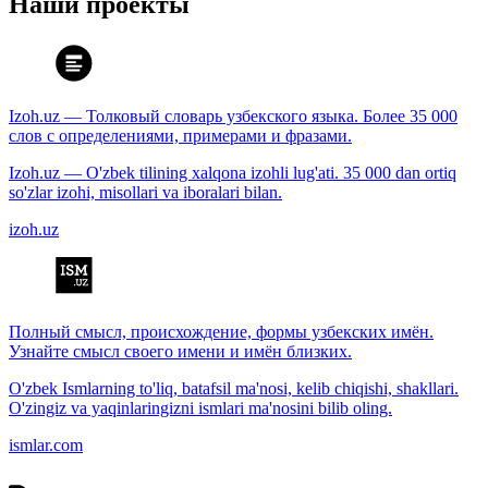
Наши проекты
Izoh.uz — Толковый словарь узбекского языка. Более 35 000
слов с определениями, примерами и фразами.
Izoh.uz — O'zbek tilining xalqona izohli lug'ati. 35 000 dan ortiq
so'zlar izohi, misollari va iboralari bilan.
izoh.uz
Полный смысл, происхождение, формы узбекских имён.
Узнайте смысл своего имени и имён близких.
O'zbek Ismlarning to'liq, batafsil ma'nosi, kelib chiqishi, shakllari.
O'zingiz va yaqinlaringizni ismlari ma'nosini bilib oling.
ismlar.com