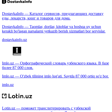
DostavkaInfo — Каталог сервисов, предлагающих доставку
еды, лекарств, книг и товаров для дома.
DostavkaInfo — Taomlar, dorilar, kitoblar va boshqa uy uchun
kerakli bo'lagan narsalarni yetkazib berish xizmatlari bor servislar.
dostavkainfo.uz
Imlo.uz — Орфографический словарь узбекского языка. В базе
более 87 000 слов.
Imlo.uz — O'zbek tilining imlo lug'ati. Saytda 87 000 ortiq so'z bor.
imlo.uz
Lotin.uz — поможет транслитерировать с узбекской