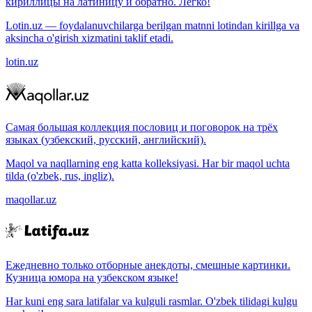
кириллицы на латиницу и обратно. Легко!
Lotin.uz — foydalanuvchilarga berilgan matnni lotindan kirillga va
aksincha o'girish xizmatini taklif etadi.
lotin.uz
Самая большая коллекция пословиц и поговорок на трёх
языках (узбекский, русский, английский).
Maqol va naqllarning eng katta kolleksiyasi. Har bir maqol uchta
tilda (o'zbek, rus, ingliz).
maqollar.uz
Ежедневно только отборные анекдоты, смешные картинки.
Кузница юмора на узбекском языке!
Har kuni eng sara latifalar va kulguli rasmlar. O'zbek tilidagi kulgu