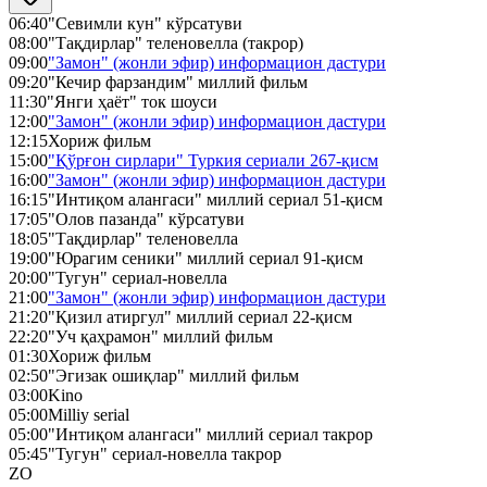
06:40
"Севимли кун" кўрсатуви
08:00
"Тақдирлар" теленовелла (такрор)
09:00
"Замон" (жонли эфир) информацион дастури
09:20
"Кечир фарзандим" миллий фильм
11:30
"Янги ҳаёт" ток шоуси
12:00
"Замон" (жонли эфир) информацион дастури
12:15
Хориж фильм
15:00
"Қўрғон сирлари" Туркия сериали 267-қисм
16:00
"Замон" (жонли эфир) информацион дастури
16:15
"Интиқом алангаси" миллий сериал 51-қисм
17:05
"Олов пазанда" кўрсатуви
18:05
"Тақдирлар" теленовелла
19:00
"Юрагим сеники" миллий сериал 91-қисм
20:00
"Тугун" сериал-новелла
21:00
"Замон" (жонли эфир) информацион дастури
21:20
"Қизил атиргул" миллий сериал 22-қисм
22:20
"Уч қаҳрамон" миллий фильм
01:30
Хориж фильм
02:50
"Эгизак ошиқлар" миллий фильм
03:00
Kino
05:00
Milliy serial
05:00
"Интиқом алангаси" миллий сериал такрор
05:45
"Тугун" сериал-новелла такрор
ZO