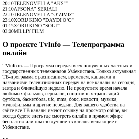
20:10
TELENOVELLA "AKS""
21:10
AFSONA" SERIALI
22:10
TELENOVELLA "O‘ZIMIZ"
23:10
XORIJ KINO "DAYDI O‘Q"
01:15
XORIJ KINO "SOLT"
03:00
MILLIY FILM
О проекте TvInfo — Телепрограмма
онлайн
TVinfo.uz — Программа передач всех популярных частных и
государственных телеканалов Узбекистана. Только актуальная
ТВ-программа с расписанием, временем, каналами и
названиями телевизионных передач на все каналы на сегодня,
завтра и ближайшую неделю. Не пропустите время начала
любимых фильмов, сериалов, спортивных трансляций
футбола, баскетбола, ufc, mma, бокс, новости, музыка,
мультфильмы и другие передачи. Для вашего удобства на
сайте все ТВ каналы имеют ссылку на просмотр online, вы
всегда будете знать где смотреть онлайн в прямом эфире
бесплатно или платно лучшие тв каналы вещающие в
Узбекистане.