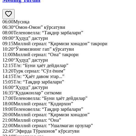
06:00
Мусиқа
06:30
“Омон-Омон” кўрсатуви
08:00
Теленовелла: “Тақдир зарбалари”
09:00
“Ҳудуд” дастури
09:15
Миллий сериал: “Қирмизи хонадон” такрори
10:20
“Ўзимизнинг гап” кўрсатуви
11:00
Миллий сериал: “Она” такрори
12:00
“Ҳудуд” дастури
12:15
Т/н: “Буни ҳаёт дейдилар”
13:20
Турк сериал: “Сўл ёним”
14:15
Т/н: “Ҳаёт давом этар...”
15:05
Т/н: “Тақдир зарбалари”
16:00
“Ҳудуд” дастури
16:35
“Қудажонлар” ситкоми
17:00
Теленовелла: “Буни ҳаёт дейдилар”
18:00
Миллий сериал: “Қодирхон”
19:00
Теленовелла: “Тақдир зарбалари”
20:00
Миллий сериал: “Қирмизи хонадон”
21:00
Миллий сериал: “Она”
22:00
Миллий сериал: “Ушалмаган орзулар”
22:45
“Эфирда Тўрахонов” кўрсатуви