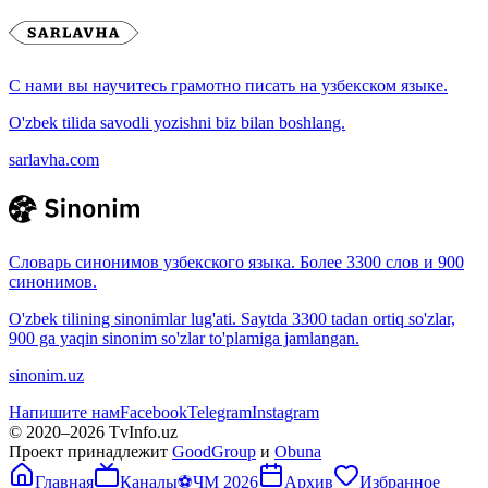
С нами вы научитесь грамотно писать на узбекском языке.
O'zbek tilida savodli yozishni biz bilan boshlang.
sarlavha.com
Словарь синонимов узбекского языка. Более 3300 слов и 900
синонимов.
O'zbek tilining sinonimlar lug'ati. Saytda 3300 tadan ortiq so'zlar,
900 ga yaqin sinonim so'zlar to'plamiga jamlangan.
sinonim.uz
Напишите нам
Facebook
Telegram
Instagram
© 2020–
2026
TvInfo.uz
Проект принадлежит
GoodGroup
и
Obuna
Главная
Каналы
⚽
ЧМ 2026
Архив
Избранное