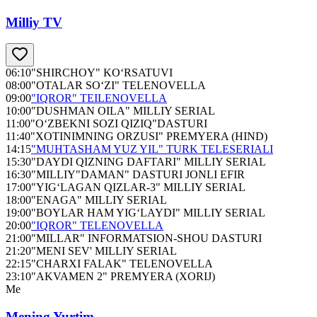
Milliy TV
06:10
"SHIRCHOY" KO‘RSATUVI
08:00
"OTALAR SO‘ZI" TELENOVELLA
09:00
"IQROR" TEILENOVELLA
10:00
"DUSHMAN OILA" MILLIY SERIAL
11:00
"O‘ZBEKNI SOZI QIZIQ"DASTURI
11:40
"XOTINIMNING ORZUSI" PREMYERA (HIND)
14:15
"MUHTASHAM YUZ YIL" TURK TELESERIALI
15:30
"DAYDI QIZNING DAFTARI" MILLIY SERIAL
16:30
"MILLIY"DAMAN" DASTURI JONLI EFIR
17:00
"YIG‘LAGAN QIZLAR-3" MILLIY SERIAL
18:00
"ENAGA" MILLIY SERIAL
19:00
"BOYLAR HAM YIG‘LAYDI" MILLIY SERIAL
20:00
"IQROR" TELENOVELLA
21:00
"MILLAR" INFORMATSION-SHOU DASTURI
21:20
"MENI SEV' MILLIY SERIAL
22:15
"CHARXI FALAK" TELENOVELLA
23:10
"AKVAMEN 2" PREMYERA (XORIJ)
Me
Mening Yurtim