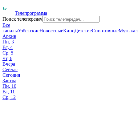
Телепрограмма
Поиск телепередач
Все
каналы
Узбекские
Новостные
Кино
Детские
Спортивные
Музыкал
Архив
Пн, 3
Вт, 4
Ср, 5
Чт, 6
Вчера
Сейчас
Сегодня
Завтра
Пн, 10
Вт, 11
Ср, 12