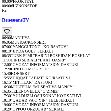
00:00
#FKOKTEYL
00:00
#UZNONSTOP
Re
RenessansTV
06:00
MADHIYA
06:05
MUSIQA/KONSERT
07:00
"YANGGI TONG" KO‘RSATUVI
08:10
"JIYDA GULI" SERIALI
08:35
TURK FIlMI "BARINI BOSHIDAN BOSHLA"
11:00
HIND SERIALI "BAXT QASRI"
12:00
"OVOZA" INFORMATSION DASTURI
12:20
HIND FILMI “KRISH"
15:40
KONSERT
15:55
“DIQQAT TABIAT” KO‘RSATUVI
16:15
"MITTILAR" DASTUR!
16:30
MULTFILM "MUSBAT VA MANfIY"
16:35
TELENOVELLA "O‘ZIMIZ"
17:30
"YULDUZLI OSHXONA" KO‘RSATUVI
18:10
"QADAR VA O‘YIN" TELESERIALI
19:00
"OVOZA" INFORMATSION DASTURI
19:20
"OPPOQ ORZULAR" SERIALI