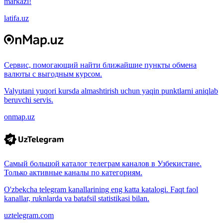
markazi!
latifa.uz
Сервис, помогающий найти ближайшие пункты обмена
валюты с выгодным курсом.
Valyutani yuqori kursda almashtirish uchun yaqin punktlarni aniqlab
beruvchi servis.
onmap.uz
Самый большой каталог телеграм каналов в Узбекистане.
Только активные каналы по категориям.
O'zbekcha telegram kanallarining eng katta katalogi. Faqt faol
kanallar, ruknlarda va batafsil statistikasi bilan.
uztelegram.com