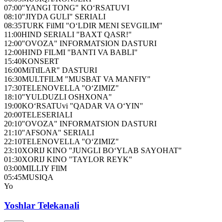
07:00
"YANGI TONG" KO‘RSATUVI
08:10
"JIYDA GULI" SERIALI
08:35
TURK FilMI "O‘LDIR MENI SEVGILIM"
11:00
HIND SERIALI "BAXT QASR!"
12:00
"OVOZA" INFORMATSION DASTURI
12:00
HIND FILMI "BANTI VA BABLI"
15:40
KONSERT
16:00
MiTtILAR" DASTURI
16:30
MULTFILM "MUSBAT VA MANFIY"
17:30
TELENOVELLA "O‘ZIMIZ"
18:10
"YULDUZLI OSHXONA"
19:00
KO‘RSATUvi "QADAR VA O‘YIN"
20:00
TELESERIALI
20:10
"OVOZA" INFORMATSION DASTURI
21:10
"AFSONA" SERIALI
22:10
TELENOVELLA "O‘ZIMIZ"
23:10
XORIJ KINO "JUNGLI BO‘YLAB SAYOHAT"
01:30
XORIJ KINO "TAYLOR REYK"
03:00
MILLIY FIlM
05:45
MUSIQA
Yo
Yoshlar Telekanali