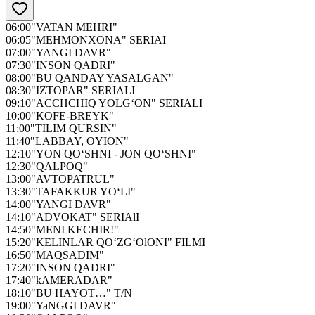
06:00
"VATAN MEHRI"
06:05
"МEHMONXONA" SERIAI
07:00
"YANGI DAVR"
07:30
"INSON QADRI"
08:00
"BU QANDAY YASALGAN"
08:30
"IZTOPAR" SERIALI
09:10
"ACCHCHIQ YOLG‘ON" SERIALI
10:00
"KOFE-BREYK"
11:00
"TILIM QURSIN"
11:40
"LABBAY, OYION"
12:10
"YON QO‘SHNI - JON QO‘SHNI"
12:30
"QALPOQ"
13:00
"AVTOPATRUL"
13:30
"TAFAKKUR YO‘LI"
14:00
"YANGI DAVR"
14:10
"ADVOKAT" SERIAlI
14:50
"MENI KECHIR!"
15:20
"KELINLAR QO‘ZG‘OlONI" FILMI
16:50
"MAQSADIM"
17:20
"INSON QADRI"
17:40
"kAMERADAR"
18:10
"BU HAYOT…" T/N
19:00
"YaNGGI DAVR"