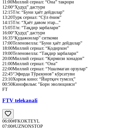
11:00
Миллий сериал: “Она” такрори
12:00
“Ҳудуд” дастури
12:15
Т/н: “Буни ҳаёт дейдилар”
13:20
Турк сериал: “Сўл ёним”
14:15
Т/н: “Ҳаёт давом этар...”
15:05
Т/н: “Тақдир зарбалари”
16:00
“Ҳудуд” дастури
16:35
“Қудажонлар” ситкоми
17:00
Теленовелла: “Буни ҳаёт дейдилар”
18:00
Миллий сериал: “Қодирхон”
19:00
Теленовелла: “Тақдир зарбалари”
20:00
Миллий сериал: “Қирмизи хонадон”
21:00
Миллий сериал: “Она”
22:00
Миллий сериал: “Ушалмаган орзулар”
22:45
“Эфирда Тўрахонов” кўрсатуви
23:10
Хориж кино: “Йиртқич тумсоҳ”
00:50
Кинофильм: "Борн эволюцияси"
FT
FTV telekanali
06:00
#FKOKTEYL
07:00
#UZNONSTOP