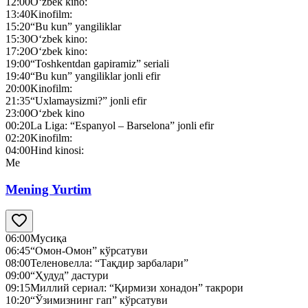
12:00
O‘zbek kino:
13:40
Kinofilm:
15:20
“Bu kun” yangiliklar
15:30
O‘zbek kino:
17:20
O‘zbek kino:
19:00
“Toshkentdan gapiramiz” seriali
19:40
“Bu kun” yangiliklar jonli efir
20:00
Kinofilm:
21:35
“Uxlamaysizmi?” jonli efir
23:00
O‘zbek kino
00:20
La Liga: “Espanyol – Barselona” jonli efir
02:20
Kinofilm:
04:00
Hind kinosi:
Me
Mening Yurtim
06:00
Мусиқа
06:45
“Омон-Омон” кўрсатуви
08:00
Теленовелла: “Тақдир зарбалари”
09:00
“Ҳудуд” дастури
09:15
Миллий сериал: “Қирмизи хонадон” такрори
10:20
“Ўзимизнинг гап” кўрсатуви