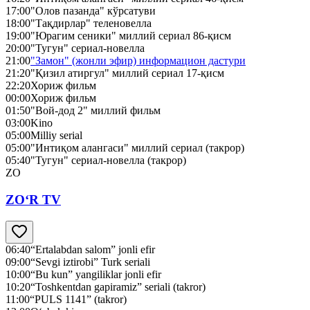
17:00
"Олов пазанда" кўрсатуви
18:00
"Тақдирлар" теленовелла
19:00
"Юрагим сеники" миллий сериал 86-қисм
20:00
"Тугун" сериал-новелла
21:00
"Замон" (жонли эфир) информацион дастури
21:20
"Қизил атиргул" миллий сериал 17-қисм
22:20
Хориж фильм
00:00
Хориж фильм
01:50
"Вой-дод 2" миллий фильм
03:00
Kino
05:00
Milliy serial
05:00
"Интиқом алангаси" миллий сериал (такрор)
05:40
"Тугун" сериал-новелла (такрор)
ZO
ZO‘R TV
06:40
“Ertalabdan salom” jonli efir
09:00
“Sevgi iztirobi” Turk seriali
10:00
“Bu kun” yangiliklar jonli efir
10:20
“Toshkentdan gapiramiz” seriali (takror)
11:00
“PULS 1141” (takror)