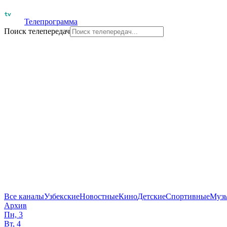
Телепрограмма
Поиск телепередач
Все каналы
Узбекские
Новостные
Кино
Детские
Спортивные
Муз
Архив
Пн, 3
Вт, 4