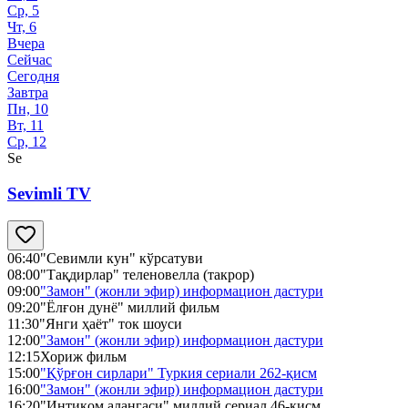
Ср, 5
Чт, 6
Вчера
Сейчас
Сегодня
Завтра
Пн, 10
Вт, 11
Ср, 12
Se
Sevimli TV
06:40
"Севимли кун" кўрсатуви
08:00
"Тақдирлар" теленовелла (такрор)
09:00
"Замон" (жонли эфир) информацион дастури
09:20
"Ёлғон дунё" миллий фильм
11:30
"Янги ҳаёт" ток шоуси
12:00
"Замон" (жонли эфир) информацион дастури
12:15
Хориж фильм
15:00
"Қўрғон сирлари" Туркия сериали 262-қисм
16:00
"Замон" (жонли эфир) информацион дастури
16:20
"Интиқом алангаси" миллий сериал 46-қисм