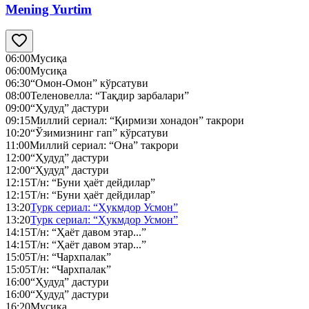
Mening Yurtim
06:00
Мусиқа
06:00
Мусиқа
06:30
“Омон-Омон” кўрсатуви
08:00
Теленовелла: “Тақдир зарбалари”
09:00
“Ҳудуд” дастури
09:15
Миллий сериал: “Қирмизи хонадон” такрори
10:20
“Ўзимизнинг гап” кўрсатуви
11:00
Миллий сериал: “Она” такрори
12:00
“Ҳудуд” дастури
12:00
“Ҳудуд” дастури
12:15
Т/н: “Буни ҳаёт дейдилар”
12:15
Т/н: “Буни ҳаёт дейдилар”
13:20
Турк сериал: “Ҳукмдор Усмон”
13:20
Турк сериал: “Ҳукмдор Усмон”
14:15
Т/н: “Ҳаёт давом этар...”
14:15
Т/н: “Ҳаёт давом этар...”
15:05
Т/н: “Чархпалак”
15:05
Т/н: “Чархпалак”
16:00
“Ҳудуд” дастури
16:00
“Ҳудуд” дастури
16:20
Мусиқа