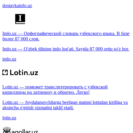
dostavkainfo.uz
Imlo.uz — Орфографический словарь узбекского языка. В базе
более 87 000 слов.
Imlo.uz — O'zbek tilining imlo lug'ati. Saytda 87 000 ortiq so'z bor.
imlo.uz
Lotin.uz — поможет транслитерировать с узбекской
кириллицы на латиницу и обратно. Легко!
Lotin.uz — foydalanuvchilarga berilgan matnni lotindan kirillga va
aksincha o'girish xizmatini taklif etadi.
lotin.uz