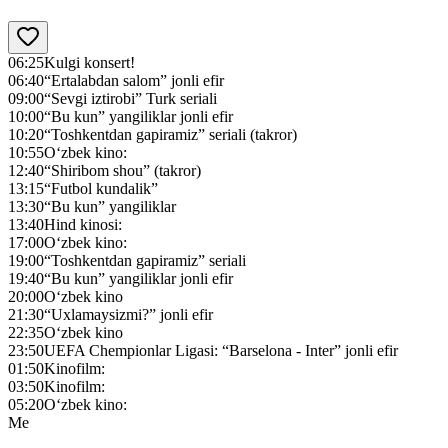
06:25
Kulgi konsert!
06:40
“Ertalabdan salom” jonli efir
09:00
“Sevgi iztirobi” Turk seriali
10:00
“Bu kun” yangiliklar jonli efir
10:20
“Toshkentdan gapiramiz” seriali (takror)
10:55
O‘zbek kino:
12:40
“Shiribom shou” (takror)
13:15
“Futbol kundalik”
13:30
“Bu kun” yangiliklar
13:40
Hind kinosi:
17:00
O‘zbek kino:
19:00
“Toshkentdan gapiramiz” seriali
19:40
“Bu kun” yangiliklar jonli efir
20:00
O‘zbek kino
21:30
“Uxlamaysizmi?” jonli efir
22:35
O‘zbek kino
23:50
UEFA Chempionlar Ligasi: “Barselona - Inter” jonli efir
01:50
Kinofilm:
03:50
Kinofilm:
05:20
O‘zbek kino:
Me