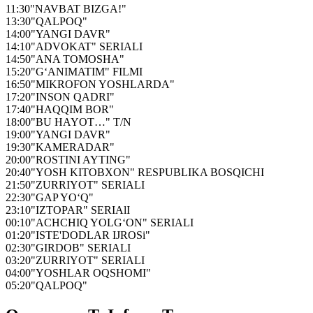
11:30
"NAVBAT BIZGA!"
13:30
"QALPOQ"
14:00
"YANGI DAVR"
14:10
"ADVOKAT" SERIALI
14:50
"ANA TOMOSHA"
15:20
"G‘ANIMATIM" FILMI
16:50
"MIKROFON YOSHLARDA"
17:20
"INSON QADRI"
17:40
"HAQQIM BOR"
18:00
"BU HAYOT…" T/N
19:00
"YANGI DAVR"
19:30
"KAMERADAR"
20:00
"ROSTINI AYTING"
20:40
"YOSH KITOBXON" RESPUBLIKA BOSQICHI
21:50
"ZURRIYOT" SERIALI
22:30
"GAP YO‘Q"
23:10
"IZTOPAR" SERIAlI
00:10
"ACHCHIQ YOLG‘ON" SERIALI
01:20
"ISTE'DODLAR IJROSi"
02:30
"GIRDOB" SERIALI
03:20
"ZURRIYOT" SERIALI
04:00
"YOSHLAR OQSHOMI"
05:20
"QALPOQ"