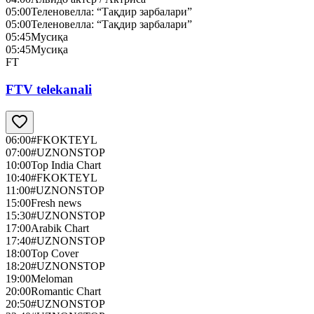
05:00
Теленовелла: “Тақдир зарбалари”
05:00
Теленовелла: “Тақдир зарбалари”
05:45
Мусиқа
05:45
Мусиқа
FT
FTV telekanali
06:00
#FKOKTEYL
07:00
#UZNONSTOP
10:00
Top India Chart
10:40
#FKOKTEYL
11:00
#UZNONSTOP
15:00
Fresh news
15:30
#UZNONSTOP
17:00
Arabik Chart
17:40
#UZNONSTOP
18:00
Top Cover
18:20
#UZNONSTOP
19:00
Meloman
20:00
Romantic Chart
20:50
#UZNONSTOP