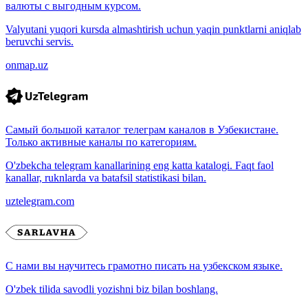
валюты с выгодным курсом.
Valyutani yuqori kursda almashtirish uchun yaqin punktlarni aniqlab
beruvchi servis.
onmap.uz
Самый большой каталог телеграм каналов в Узбекистане.
Только активные каналы по категориям.
O'zbekcha telegram kanallarining eng katta katalogi. Faqt faol
kanallar, ruknlarda va batafsil statistikasi bilan.
uztelegram.com
С нами вы научитесь грамотно писать на узбекском языке.
O'zbek tilida savodli yozishni biz bilan boshlang.