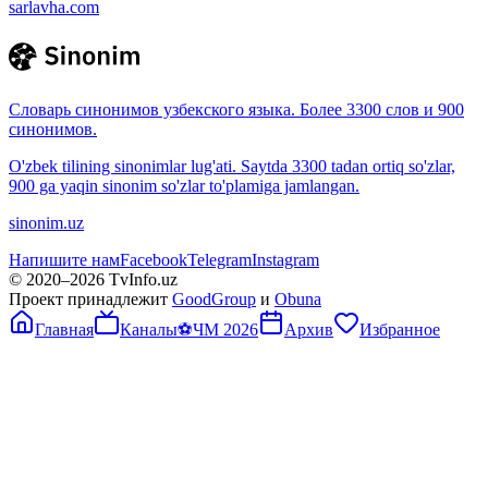
sarlavha.com
Словарь синонимов узбекского языка. Более 3300 слов и 900
синонимов.
O'zbek tilining sinonimlar lug'ati. Saytda 3300 tadan ortiq so'zlar,
900 ga yaqin sinonim so'zlar to'plamiga jamlangan.
sinonim.uz
Напишите нам
Facebook
Telegram
Instagram
© 2020–
2026
TvInfo.uz
Проект принадлежит
GoodGroup
и
Obuna
Главная
Каналы
⚽
ЧМ 2026
Архив
Избранное