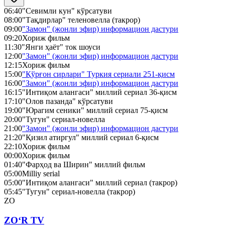
06:40
"Севимли кун" кўрсатуви
08:00
"Тақдирлар" теленовелла (такрор)
09:00
"Замон" (жонли эфир) информацион дастури
09:20
Хориж фильм
11:30
"Янги ҳаёт" ток шоуси
12:00
"Замон" (жонли эфир) информацион дастури
12:15
Хориж фильм
15:00
"Қўрғон сирлари" Туркия сериали 251-қисм
16:00
"Замон" (жонли эфир) информацион дастури
16:15
"Интиқом алангаси" миллий сериал 36-қисм
17:10
"Олов пазанда" кўрсатуви
19:00
"Юрагим сеники" миллий сериал 75-қисм
20:00
"Тугун" сериал-новелла
21:00
"Замон" (жонли эфир) информацион дастури
21:20
"Қизил атиргул" миллий сериал 6-қисм
22:10
Хориж фильм
00:00
Хориж фильм
01:40
"Фарҳод ва Ширин" миллий фильм
05:00
Milliy serial
05:00
"Интиқом алангаси" миллий сериал (такрор)
05:45
"Тугун" сериал-новелла (такрор)
ZO
ZO‘R TV