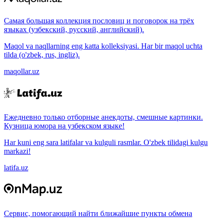
Самая большая коллекция пословиц и поговорок на трёх
языках (узбекский, русский, английский).
Maqol va naqllarning eng katta kolleksiyasi. Har bir maqol uchta
tilda (o'zbek, rus, ingliz).
maqollar.uz
Ежедневно только отборные анекдоты, смешные картинки.
Кузница юмора на узбекском языке!
Har kuni eng sara latifalar va kulguli rasmlar. O'zbek tilidagi kulgu
markazi!
latifa.uz
Сервис, помогающий найти ближайшие пункты обмена