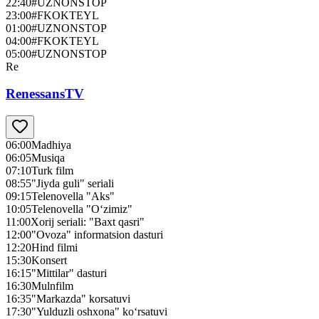
22:40
#UZNONSTOP
23:00
#FKOKTEYL
01:00
#UZNONSTOP
04:00
#FKOKTEYL
05:00
#UZNONSTOP
Re
RenessansTV
06:00
Madhiya
06:05
Musiqa
07:10
Turk film
08:55
"Jiyda guli" seriali
09:15
Telenovella "Aks"
10:05
Telenovella "O‘zimiz"
11:00
Xorij seriali: "Baxt qasri"
12:00
"Ovoza" informatsion dasturi
12:20
Hind filmi
15:30
Konsert
16:15
"Mittilar" dasturi
16:30
Mulnfilm
16:35
"Markazda" korsatuvi
17:30
"Yulduzli oshxona" ko‘rsatuvi