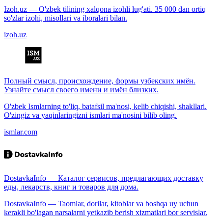
Izoh.uz — O'zbek tilining xalqona izohli lug'ati. 35 000 dan ortiq
so'zlar izohi, misollari va iboralari bilan.
izoh.uz
Полный смысл, происхождение, формы узбекских имён.
Узнайте смысл своего имени и имён близких.
O'zbek Ismlarning to'liq, batafsil ma'nosi, kelib chiqishi, shakllari.
O'zingiz va yaqinlaringizni ismlari ma'nosini bilib oling.
ismlar.com
DostavkaInfo — Каталог сервисов, предлагающих доставку
еды, лекарств, книг и товаров для дома.
DostavkaInfo — Taomlar, dorilar, kitoblar va boshqa uy uchun
kerakli bo'lagan narsalarni yetkazib berish xizmatlari bor servislar.