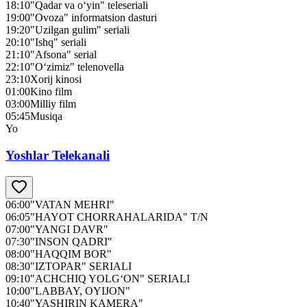
18:10
"Qadar va o‘yin" teleseriali
19:00
"Ovoza" informatsion dasturi
19:20
"Uzilgan gulim" seriali
20:10
"Ishq" seriali
21:10
"Afsona" serial
22:10
"O‘zimiz" telenovella
23:10
Xorij kinosi
01:00
Kino film
03:00
Milliy film
05:45
Musiqa
Yo
Yoshlar Telekanali
06:00
"VATAN MEHRI"
06:05
"HAYOT CHORRAHALARIDA" T/N
07:00
"YANGI DAVR"
07:30
"INSON QADRI"
08:00
"HAQQIM BOR"
08:30
"IZTOPAR" SERIALI
09:10
"ACHCHIQ YOLG‘ON" SERIALI
10:00
"LABBAY, OYIJON"
10:40
"YASHIRIN KAMERA"