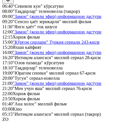
06:40
"Севимли кун" кўрсатуви
08:00
"Тақдирлар" теленовелла (такрор)
09:00
"Замон" (жонли эфир) информацион дастури
09:20
"Сенсиз ҳаёт зерикарли" миллий фильм
11:30
"Янги ҳаёт" ток шоуси
12:00
"Замон" (жонли эфир) информацион дастури
12:15
Хориж фильм
15:00
"Қўрғон сирлари" Туркия сериали 243-қисм
15:20
Яхши кайфият
16:00
"Замон" (жонли эфир) информацион дастури
16:20
"Интиқом алангаси" миллий сериал 28-қисм
17:10
"Олов пазанда" кўрсатуви
18:10
"Тақдирлар" теленовелла
19:00
"Юрагим сеники" миллий сериал 67-қисм
20:00
"Тугун" сериал-новелла
21:00
"Замон" (жонли эфир) информацион дастури
21:20
"Мен учун яша" миллий сериал 76-қисм
22:00
Хориж фильм
23:50
Хориж фильм
01:40
"Ана холос" миллий фильм
03:00
Kino
05:15
"Интиқом алангаси" миллий сериал (такрор)
ZO