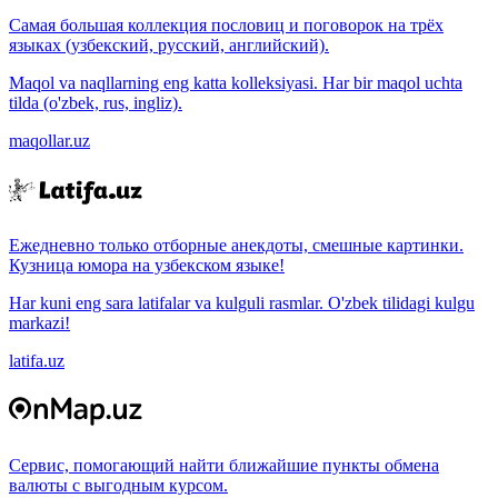
Самая большая коллекция пословиц и поговорок на трёх
языках (узбекский, русский, английский).
Maqol va naqllarning eng katta kolleksiyasi. Har bir maqol uchta
tilda (o'zbek, rus, ingliz).
maqollar.uz
Ежедневно только отборные анекдоты, смешные картинки.
Кузница юмора на узбекском языке!
Har kuni eng sara latifalar va kulguli rasmlar. O'zbek tilidagi kulgu
markazi!
latifa.uz
Сервис, помогающий найти ближайшие пункты обмена
валюты с выгодным курсом.