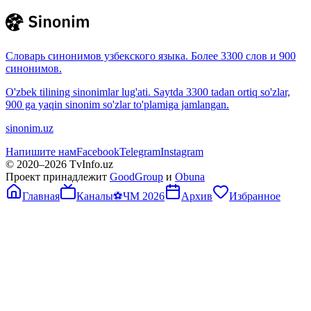
Словарь синонимов узбекского языка. Более 3300 слов и 900
синонимов.
O'zbek tilining sinonimlar lug'ati. Saytda 3300 tadan ortiq so'zlar,
900 ga yaqin sinonim so'zlar to'plamiga jamlangan.
sinonim.uz
Напишите нам
Facebook
Telegram
Instagram
© 2020–
2026
TvInfo.uz
Проект принадлежит
GoodGroup
и
Obuna
Главная
Каналы
⚽
ЧМ 2026
Архив
Избранное