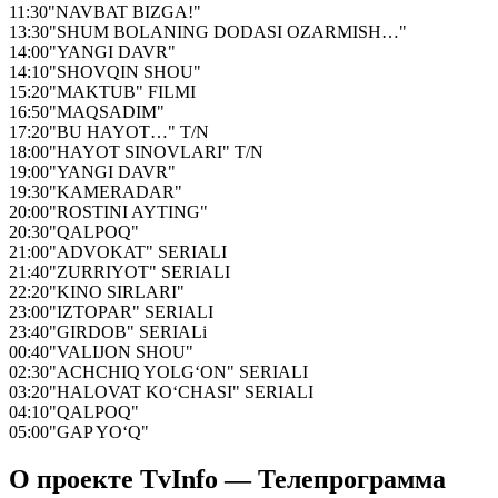
11:30
"NAVBAT BIZGA!"
13:30
"SHUM BOLANING DODASI OZARMISH…"
14:00
"YANGI DAVR"
14:10
"SHOVQIN SHOU"
15:20
"MAKTUB" FILMI
16:50
"MAQSADIM"
17:20
"BU HAYOT…" T/N
18:00
"HAYOT SINOVLARI" T/N
19:00
"YANGI DAVR"
19:30
"KAMERADAR"
20:00
"ROSTINI AYTING"
20:30
"QALPOQ"
21:00
"ADVOKAT" SERIALI
21:40
"ZURRIYOT" SERIALI
22:20
"KINO SIRLARI"
23:00
"IZTOPAR" SERIALI
23:40
"GIRDOB" SERIALi
00:40
"VALIJON SHOU"
02:30
"ACHCHIQ YOLG‘ON" SERIALI
03:20
"HALOVAT KO‘CHASI" SERIALI
04:10
"QALPOQ"
05:00
"GAP YO‘Q"
О проекте TvInfo — Телепрограмма