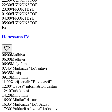
22:00
#UZNONSTOP
22:30
#UZNONSTOP
23:00
#FKOKTEYL
01:00
#UZNONSTOP
04:00
#FKOKTEYL
05:00
#UZNONSTOP
Re
RenessansTV
06:00
Madhiva
06:00
Madhiva
06:05
Miily film
07:45
"Markazda" ko‘rsatuvi
08:35
Musiqa
09:10
Milliy film
11:00
Xorij seriali: "Baxt qasriI"
12:00
"Ovoza" informatsion dasturi
12:10
Turk kinosi
14:20
Milliy film
16:20
"Mittilar" dasturi
16:35
"MarKazda" ko‘rSatuvi
17:30
"Yulduzli oshxona" ko‘rsatuvi