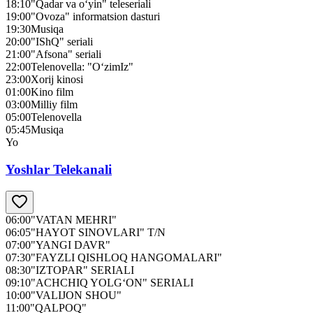
18:10
"Qadar va o‘yin" teleseriali
19:00
"Ovoza" informatsion dasturi
19:30
Musiqa
20:00
"IShQ" seriali
21:00
"Afsona" seriali
22:00
Telenovella: "O‘zimIz"
23:00
Xorij kinosi
01:00
Kino film
03:00
Milliy film
05:00
Telenovella
05:45
Musiqa
Yo
Yoshlar Telekanali
06:00
"VATAN MEHRI"
06:05
"HAYOT SINOVLARI" T/N
07:00
"YANGI DAVR"
07:30
"FAYZLI QISHLOQ HANGOMALARI"
08:30
"IZTOPAR" SERIALI
09:10
"ACHCHIQ YOLG‘ON" SERIALI
10:00
"VALIJON SHOU"
11:00
"QALPOQ"