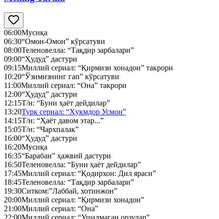
06:00
Мусиқа
06:30
“Омон-Омон” кўрсатуви
08:00
Теленовелла: “Тақдир зарбалари”
09:00
“Ҳудуд” дастури
09:15
Миллий сериал: “Қирмизи хонадон” такрори
10:20
“Ўзимизнинг гап” кўрсатуви
11:00
Миллий сериал: “Она” такрори
12:00
“Ҳудуд” дастури
12:15
Т/н: “Буни ҳаёт дейдилар”
13:20
Турк сериал: “Ҳукмдор Усмон”
14:15
Т/н: “Ҳаёт давом этар...”
15:05
Т/н: “Чархпалак”
16:00
“Ҳудуд” дастури
16:20
Мусиқа
16:35
“Барабан” ҳажвий дастури
16:50
Теленовелла: “Буни ҳаёт дейдилар”
17:45
Миллий сериал: “Қодирхон: Дил яраси”
18:45
Теленовелла: “Тақдир зарбалари”
19:30
Ситком:”Лаббай, хотинжон”
20:00
Миллий сериал: “Қирмизи хонадон”
21:00
Миллий сериал: “Она”
22:00
Миллий сериал: “Ушалмаган орзулар”