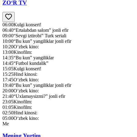
ZO‘R TV
06:00
Kulgi konsert!
06:40
“Ertalabdan salom” jonli efir
09:00
“Sevgi iztirobi” Turk seriali
10:00
“Bu kun” yangiliklar jonli efir
10:20
O‘zbek kino:
13:00
Kinofilm:
14:35
“Bu kun” yangiliklar
14:45
“Futbol kundalik”
15:05
Kulgi konsert!
15:25
Hind kinosi:
17:45
O‘zbek kino:
19:40
“Bu kun” yangiliklar jonli efir
20:00
O‘zbek kino:
21:40
“Uxlamaysizmi?” jonli efir
23:05
Kinofilm:
01:05
Kinofilm:
02:50
Hind kinosi:
05:00
O‘zbek kino:
Me
Mening Yurtim