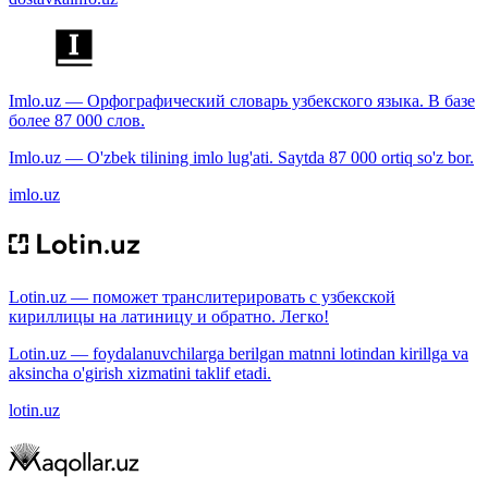
Imlo.uz — Орфографический словарь узбекского языка. В базе
более 87 000 слов.
Imlo.uz — O'zbek tilining imlo lug'ati. Saytda 87 000 ortiq so'z bor.
imlo.uz
Lotin.uz — поможет транслитерировать с узбекской
кириллицы на латиницу и обратно. Легко!
Lotin.uz — foydalanuvchilarga berilgan matnni lotindan kirillga va
aksincha o'girish xizmatini taklif etadi.
lotin.uz