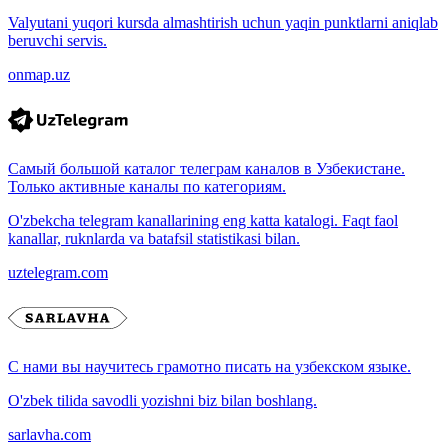
Valyutani yuqori kursda almashtirish uchun yaqin punktlarni aniqlab
beruvchi servis.
onmap.uz
Самый большой каталог телеграм каналов в Узбекистане.
Только активные каналы по категориям.
O'zbekcha telegram kanallarining eng katta katalogi. Faqt faol
kanallar, ruknlarda va batafsil statistikasi bilan.
uztelegram.com
С нами вы научитесь грамотно писать на узбекском языке.
O'zbek tilida savodli yozishni biz bilan boshlang.
sarlavha.com