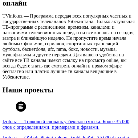
онлайн
TVinfo.uz — Программа передач всех популярных частных и
государственных телеканалов Узбекистана. Только актуальная
ТВ-программа с расписанием, временем, каналами и
названиями телевизионных передач на все каналы на сегодня,
завтра и ближайшую неделю. Не пропустите время начала
любимых фильмов, сериалов, спортивных трансляций
футбола, баскетбола, ufc, mma, бокс, новости, музыка,
мультфильмы и другие передачи. Для вашего удобства на
сайте все ТВ каналы имеют ссылку на просмотр online, вы
всегда будете знать где смотреть онлайн в прямом эфире
бесплатно или платно лучшие тв каналы вещающие в
Узбекистане.
Наши проекты
Izoh.uz — Толковый словарь узбекского языка. Более 35 000
слов с определениями, примерами и фразами.
Izoh.uz — O'zbek tilining xalqona izohli lug'ati. 35 000 dan ortiq