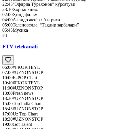
22:45
“Эфирда Тўрахонов” кўрсатуви
23:10
Хориж кино:
02:00
Ҳинд фильм
04:00
Алвидо актёр / Актриса
05:00
Теленовелла: “Тақдир зарбалари”
05:45
Мусиқа
FT
FTV telekanali
06:00
#FKOKTEYL
07:00
#UZNONSTOP
10:00
K-POP Chart
10:40
#FKOKTEYL
11:00
#UZNONSTOP
13:00
Fresh news
13:30
#UZNONSTOP
15:00
Top India Chart
15:45
#UZNONSTOP
17:00
Uz Top Chart
18:30
#UZNONSTOP
19:00
Got Talent