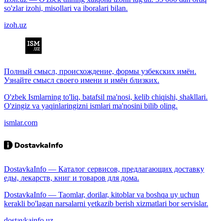
so'zlar izohi, misollari va iboralari bilan.
izoh.uz
Полный смысл, происхождение, формы узбекских имён.
Узнайте смысл своего имени и имён близких.
O'zbek Ismlarning to'liq, batafsil ma'nosi, kelib chiqishi, shakllari.
O'zingiz va yaqinlaringizni ismlari ma'nosini bilib oling.
ismlar.com
DostavkaInfo — Каталог сервисов, предлагающих доставку
еды, лекарств, книг и товаров для дома.
DostavkaInfo — Taomlar, dorilar, kitoblar va boshqa uy uchun
kerakli bo'lagan narsalarni yetkazib berish xizmatlari bor servislar.
dostavkainfo.uz