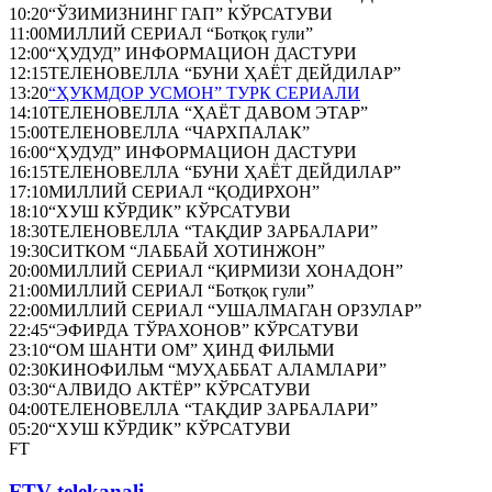
10:20
“ЎЗИМИЗНИНГ ГАП” КЎРСАТУВИ
11:00
МИЛЛИЙ СЕРИАЛ “Ботқоқ гули”
12:00
“ҲУДУД” ИНФОРМАЦИОН ДАСТУРИ
12:15
ТЕЛЕНОВЕЛЛА “БУНИ ҲАЁТ ДЕЙДИЛАР”
13:20
“ҲУКМДОР УСМОН” ТУРК СЕРИАЛИ
14:10
ТЕЛЕНОВЕЛЛА “ҲАЁТ ДАВОМ ЭТАР”
15:00
ТЕЛЕНОВЕЛЛА “ЧАРХПАЛАК”
16:00
“ҲУДУД” ИНФОРМАЦИОН ДАСТУРИ
16:15
ТЕЛЕНОВЕЛЛА “БУНИ ҲАЁТ ДЕЙДИЛАР”
17:10
МИЛЛИЙ СЕРИАЛ “ҚОДИРХОН”
18:10
“ХУШ КЎРДИК” КЎРСАТУВИ
18:30
ТЕЛЕНОВЕЛЛА “ТАҚДИР ЗАРБАЛАРИ”
19:30
СИТКОМ “ЛАББАЙ ХОТИНЖОН”
20:00
МИЛЛИЙ СЕРИАЛ “ҚИРМИЗИ ХОНАДОН”
21:00
МИЛЛИЙ СЕРИАЛ “Ботқоқ гули”
22:00
МИЛЛИЙ СЕРИАЛ “УШАЛМАГАН ОРЗУЛАР”
22:45
“ЭФИРДА ТЎРАХОНОВ” КЎРСАТУВИ
23:10
“ОМ ШАНТИ ОМ” ҲИНД ФИЛЬМИ
02:30
КИНОФИЛЬМ “МУҲАББАТ АЛАМЛАРИ”
03:30
“АЛВИДО АКТЁР” КЎРСАТУВИ
04:00
ТЕЛЕНОВЕЛЛА “ТАҚДИР ЗАРБАЛАРИ”
05:20
“ХУШ КЎРДИК” КЎРСАТУВИ
FT
FTV telekanali