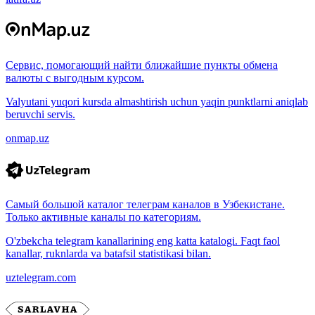
Сервис, помогающий найти ближайшие пункты обмена
валюты с выгодным курсом.
Valyutani yuqori kursda almashtirish uchun yaqin punktlarni aniqlab
beruvchi servis.
onmap.uz
Самый большой каталог телеграм каналов в Узбекистане.
Только активные каналы по категориям.
O'zbekcha telegram kanallarining eng katta katalogi. Faqt faol
kanallar, ruknlarda va batafsil statistikasi bilan.
uztelegram.com