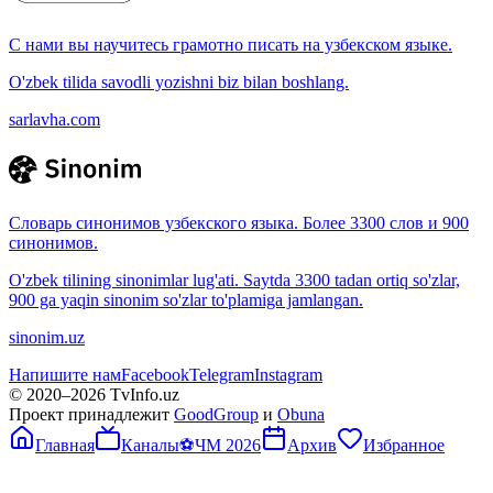
С нами вы научитесь грамотно писать на узбекском языке.
O'zbek tilida savodli yozishni biz bilan boshlang.
sarlavha.com
Словарь синонимов узбекского языка. Более 3300 слов и 900
синонимов.
O'zbek tilining sinonimlar lug'ati. Saytda 3300 tadan ortiq so'zlar,
900 ga yaqin sinonim so'zlar to'plamiga jamlangan.
sinonim.uz
Напишите нам
Facebook
Telegram
Instagram
© 2020–
2026
TvInfo.uz
Проект принадлежит
GoodGroup
и
Obuna
Главная
Каналы
⚽
ЧМ 2026
Архив
Избранное