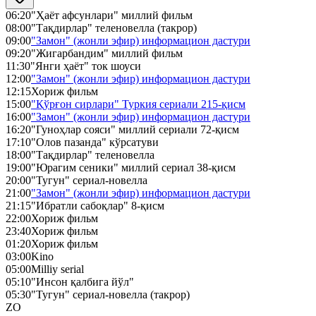
06:20
"Ҳаёт афсунлари" миллий фильм
08:00
"Тақдирлар" теленовелла (такрор)
09:00
"Замон" (жонли эфир) информацион дастури
09:20
"Жигарбандим" миллий фильм
11:30
"Янги ҳаёт" ток шоуси
12:00
"Замон" (жонли эфир) информацион дастури
12:15
Хориж фильм
15:00
"Қўрғон сирлари" Туркия сериали 215-қисм
16:00
"Замон" (жонли эфир) информацион дастури
16:20
"Гуноҳлар сояси" миллий сериали 72-қисм
17:10
"Олов пазанда" кўрсатуви
18:00
"Тақдирлар" теленовелла
19:00
"Юрагим сеники" миллий сериал 38-қисм
20:00
"Тугун" сериал-новелла
21:00
"Замон" (жонли эфир) информацион дастури
21:15
"Ибратли сабоқлар" 8-қисм
22:00
Хориж фильм
23:40
Хориж фильм
01:20
Хориж фильм
03:00
Kino
05:00
Milliy serial
05:10
"Инсон қалбига йўл"
05:30
"Тугун" сериал-новелла (такрор)
ZO