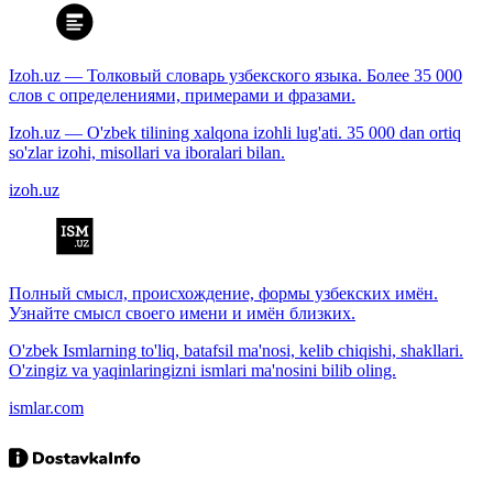
Izoh.uz — Толковый словарь узбекского языка. Более 35 000
слов с определениями, примерами и фразами.
Izoh.uz — O'zbek tilining xalqona izohli lug'ati. 35 000 dan ortiq
so'zlar izohi, misollari va iboralari bilan.
izoh.uz
Полный смысл, происхождение, формы узбекских имён.
Узнайте смысл своего имени и имён близких.
O'zbek Ismlarning to'liq, batafsil ma'nosi, kelib chiqishi, shakllari.
O'zingiz va yaqinlaringizni ismlari ma'nosini bilib oling.
ismlar.com