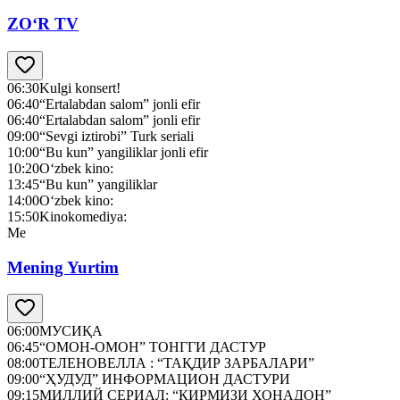
ZO‘R TV
06:30
Kulgi konsert!
06:40
“Ertalabdan salom” jonli efir
06:40
“Ertalabdan salom” jonli efir
09:00
“Sevgi iztirobi” Turk seriali
10:00
“Bu kun” yangiliklar jonli efir
10:20
O‘zbek kino:
13:45
“Bu kun” yangiliklar
14:00
O‘zbek kino:
15:50
Kinokomediya:
Me
Mening Yurtim
06:00
МУСИҚА
06:45
“ОМОН-ОМОН” ТОНГГИ ДАСТУР
08:00
ТЕЛЕНОВЕЛЛА : “ТАҚДИР ЗАРБАЛАРИ”
09:00
“ҲУДУД” ИНФОРМАЦИОН ДАСТУРИ
09:15
МИЛЛИЙ СЕРИАЛ: “ҚИРМИЗИ ХОНАДОН”