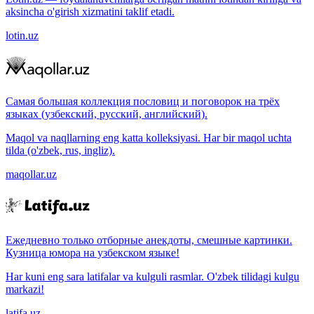
aksincha o'girish xizmatini taklif etadi.
lotin.uz
Самая большая коллекция пословиц и поговорок на трёх
языках (узбекский, русский, английский).
Maqol va naqllarning eng katta kolleksiyasi. Har bir maqol uchta
tilda (o'zbek, rus, ingliz).
maqollar.uz
Ежедневно только отборные анекдоты, смешные картинки.
Кузница юмора на узбекском языке!
Har kuni eng sara latifalar va kulguli rasmlar. O'zbek tilidagi kulgu
markazi!
latifa.uz