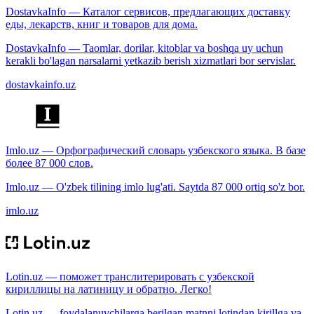
DostavkaInfo — Каталог сервисов, предлагающих доставку
еды, лекарств, книг и товаров для дома.
DostavkaInfo — Taomlar, dorilar, kitoblar va boshqa uy uchun
kerakli bo'lagan narsalarni yetkazib berish xizmatlari bor servislar.
dostavkainfo.uz
Imlo.uz — Орфографический словарь узбекского языка. В базе
более 87 000 слов.
Imlo.uz — O'zbek tilining imlo lug'ati. Saytda 87 000 ortiq so'z bor.
imlo.uz
Lotin.uz — поможет транслитерировать с узбекской
кириллицы на латиницу и обратно. Легко!
Lotin.uz — foydalanuvchilarga berilgan matnni lotindan kirillga va