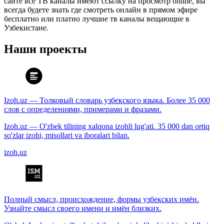
сайте все ТВ каналы имеют ссылку на просмотр online, вы
всегда будете знать где смотреть онлайн в прямом эфире
бесплатно или платно лучшие тв каналы вещающие в
Узбекистане.
Наши проекты
Izoh.uz — Толковый словарь узбекского языка. Более 35 000
слов с определениями, примерами и фразами.
Izoh.uz — O'zbek tilining xalqona izohli lug'ati. 35 000 dan ortiq
so'zlar izohi, misollari va iboralari bilan.
izoh.uz
Полный смысл, происхождение, формы узбекских имён.
Узнайте смысл своего имени и имён близких.