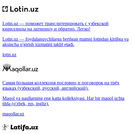
Lotin.uz — поможет транслитерировать с узбекской
кириллицы на латиницу и обратно. Легко!
Lotin.uz — foydalanuvchilarga berilgan matnni lotindan kirillga va
aksincha o'girish xizmatini taklif etadi.
lotin.uz
Самая большая коллекция пословиц и поговорок на трёх
языках (узбекский, русский, английский).
Maqol va naqllarning eng katta kolleksiyasi. Har bir maqol uchta
tilda (o'zbek, rus, ingliz).
maqollar.uz