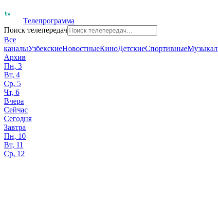
Телепрограмма
Поиск телепередач
Все
каналы
Узбекские
Новостные
Кино
Детские
Спортивные
Музыкал
Архив
Пн, 3
Вт, 4
Ср, 5
Чт, 6
Вчера
Сейчас
Сегодня
Завтра
Пн, 10
Вт, 11
Ср, 12