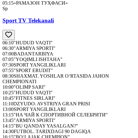
05:15
«РАМАЗОН ТУҲФАСИ»
Sp
Sport TV Telekanali
06:10
"HUDUD VAQTI"
06:30
"ARMIYA SPORTI"
07:00
BADANTARBIYA
07:05
"YOQIMLI ISHTAHA"
07:30
SPORT YANGILIKLARI
07:55
"SPORT ERUDIT"
08:30
SHAXMAT. YOSHLAR O‘RTASIDA JAHON
CHEMPIONATI
10:00
"OLIMP SARI"
10:25
"HUDUD VAQTI"
10:45
"FITNES SIRLARI"
11:10
DZYUDO. AVSTRIYA GRAN PRISI
13:00
SPORT YANGILIKLARI
13:15
"НА ЧАЙ К СПОРТИВНОЙ СЕЛЕБРИТИ"
13:45
"ARMIYA SPORTI"
14:15
"BU QANDAY YASALGAN?"
14:30
FUTBOL. TARIXDAGI 90 DAGIQA
16:15
"BO‘LAJAK CHEMPION"