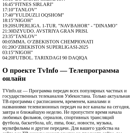
16:45
"FITNES SIRLARI"
17:10
"TANLOV"
17:40
"YULDUZLI OQSHOM"
18:15
"NIGOH"
19:20
SUPERLIGA. 1-TUR. "NAVBAHOR" - "DINAMO"
21:30
DZYUDO. AVSTRIYA GRAN PRISI.
23:35
"TANLOV"
00:05
MMA. O‘ZBEKISTON CHEMPIONATI
01:20
O‘ZBEKISTON SUPERLIGASI-2025
03:15
"NIGOH"
04:20
FUTBOL. TARIXDAGI 90 DAQIQA
О проекте TvInfo — Телепрограмма
онлайн
TVinfo.uz — Программа передач всех популярных частных и
государственных телеканалов Узбекистана. Только актуальная
ТВ-программа с расписанием, временем, каналами и
названиями телевизионных передач на все каналы на сегодня,
завтра и ближайшую неделю. Не пропустите время начала
любимых фильмов, сериалов, спортивных трансляций
футбола, баскетбола, ufc, mma, бокс, новости, музыка,
мультфильмы и другие передачи. Для вашего удобства на