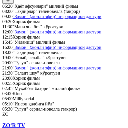
06:20
"Ҳаёт афсунлари" миллий фильм
08:00
"Тақдирлар" теленовелла (такрор)
09:00
"Замон" (жонли эфир) информацион дастури
09:20
Хориж фильм
11:30
"Мана яна биз" кўрсатуви
12:00
"Замон" (жонли эфир) информацион дастури
12:15
Хориж фильм
15:45
"Уйланиш" миллий фильм
16:00
"Замон" (жонли эфир) информацион дастури
18:00
"Тақдирлар" теленовелла
19:00
"Эслаб, эслаб..." кўрсатуви
20:00
"Тугун" сериал-новелла
21:00
"Замон" (жонли эфир) информацион дастури
21:30
"Талант шоу" кўрсатуви
23:00
Хориж фильм
00:55
Хориж фильм
02:45
"Муҳаббат баҳори" миллий фильм
03:00
Kino
05:00
Milliy serial
05:10
"Инсон қалбига йўл"
05:30
"Тугун" сериал-новелла (такрор)
ZO
ZO‘R TV