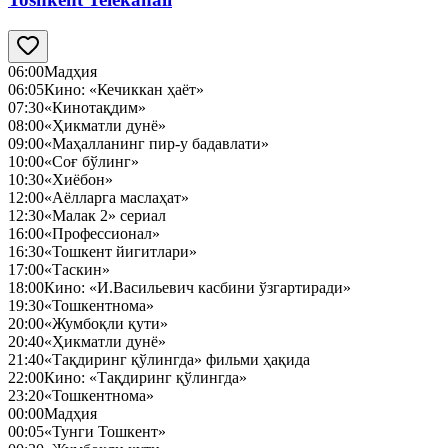
06:00
Мадҳия
06:05
Кино: «Кечиккан ҳаёт»
07:30
«Кинотақдим»
08:00
«Ҳикматли дунё»
09:00
«Маҳалланинг пир-у бадавлати»
10:00
«Соғ бўлинг»
10:30
«Хиёбон»
12:00
«Аёлларга маслаҳат»
12:30
«Малак 2» сериал
16:00
«Профессионал»
16:30
«Тошкент йигитлари»
17:00
«Таскин»
18:00
Кино: «И.Васильевич касбини ўзгартиради»
19:30
«Тошкентнома»
20:00
«Жумбоқли қути»
20:40
«Ҳикматли дунё»
21:40
«Тақдиринг қўлингда» фильми ҳақида
22:00
Кино: «Тақдиринг қўлингда»
23:20
«Тошкентнома»
00:00
Мадҳия
00:05
«Тунги Тошкент»