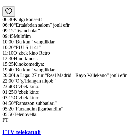
06:30
Kulgi konsert!
06:40
“Ertalabdan salom” jonli efir
09:15
“Jiyanchalar”
09:45
Multfilm
10:00
“Bu kun” yangiliklar
10:20
“PULS 1141”
11:10
O‘zbek kino Retro
12:30
Hind kinosi:
15:25
Kinokomediya:
19:40
“Bu kun” yangiliklar
20:00
La Liga: 27-tur “Real Madrid - Rayo Vallekano” jonli efir
22:00
“O‘g‘irlangan niqob”
23:40
O‘zbek kino:
01:25
O‘zbek kino:
03:15
O‘zbek kino:
04:50
“Ramazon suhbatlari”
05:20
“Farzandim jigarbandim”
05:50
Telenovella:
FT
FTV telekanali