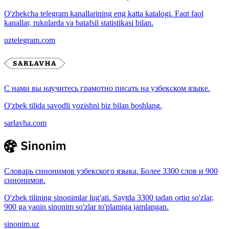
O'zbekcha telegram kanallarining eng katta katalogi. Faqt faol
kanallar, ruknlarda va batafsil statistikasi bilan.
uztelegram.com
С нами вы научитесь грамотно писать на узбекском языке.
O'zbek tilida savodli yozishni biz bilan boshlang.
sarlavha.com
Словарь синонимов узбекского языка. Более 3300 слов и 900
синонимов.
O'zbek tilining sinonimlar lug'ati. Saytda 3300 tadan ortiq so'zlar,
900 ga yaqin sinonim so'zlar to'plamiga jamlangan.
sinonim.uz