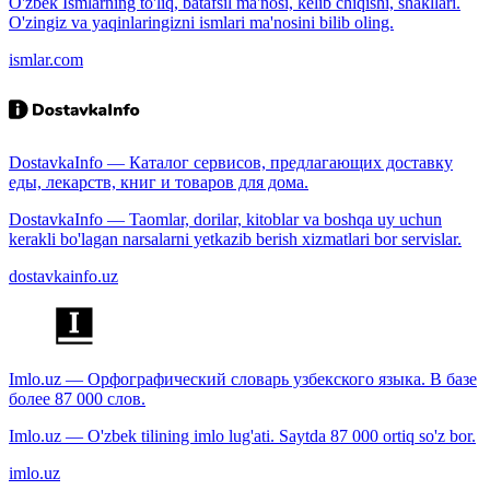
O'zbek Ismlarning to'liq, batafsil ma'nosi, kelib chiqishi, shakllari.
O'zingiz va yaqinlaringizni ismlari ma'nosini bilib oling.
ismlar.com
DostavkaInfo — Каталог сервисов, предлагающих доставку
еды, лекарств, книг и товаров для дома.
DostavkaInfo — Taomlar, dorilar, kitoblar va boshqa uy uchun
kerakli bo'lagan narsalarni yetkazib berish xizmatlari bor servislar.
dostavkainfo.uz
Imlo.uz — Орфографический словарь узбекского языка. В базе
более 87 000 слов.
Imlo.uz — O'zbek tilining imlo lug'ati. Saytda 87 000 ortiq so'z bor.
imlo.uz