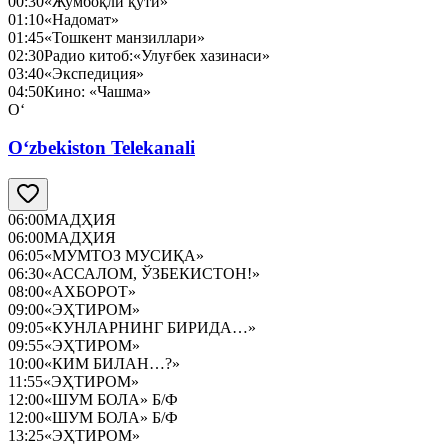
00:30
«Жумбоқли қути»
01:10
«Надомат»
01:45
«Тошкент манзиллари»
02:30
Радио китоб:«Улуғбек хазинаси»
03:40
«Экспедиция»
04:50
Кино: «Чашма»
O‘
O‘zbekiston Telekanali
06:00
МАДҲИЯ
06:00
МАДҲИЯ
06:05
«МУМТОЗ МУСИҚА»
06:30
«АССАЛОМ, ЎЗБЕКИСТОН!»
08:00
«АХБОРОТ»
09:00
«ЭҲТИРОМ»
09:05
«КУНЛАРНИНГ БИРИДА…»
09:55
«ЭҲТИРОМ»
10:00
«КИМ БИЛАН…?»
11:55
«ЭҲТИРОМ»
12:00
«ШУМ БОЛА» Б/Ф
12:00
«ШУМ БОЛА» Б/Ф
13:25
«ЭҲТИРОМ»