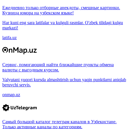
Ежедневно только отборные анекдоты, смешные картинки.
Кузница юмора на узбекском языке!
Har kuni eng sara latifalar va kulguli rasmlar. O'zbek tilidagi kulgu
markazi!
latifa.uz
Сервис, помогающий найти ближайшие пункты обмена
валюты с выгодным курсом.
Valyutani yuqori kursda almashtirish uchun yaqin punktlarni aniqlab
beruvchi servis.
onmap.uz
Самый большой каталог телеграм каналов в Узбекистане.
Только активные каналы по категориям.