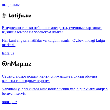
maqollar.uz
Ежедневно только отборные анекдоты, смешные картинки.
Кузница юмора на узбекском языке!
Har kuni eng sara latifalar va kulguli rasmlar. O'zbek tilidagi kulgu
markazi!
latifa.uz
Сервис, помогающий найти ближайшие пункты обмена
валюты с выгодным курсом.
Valyutani yuqori kursda almashtirish uchun yaqin punktlarni aniqlab
beruvchi servis.
onmap.uz