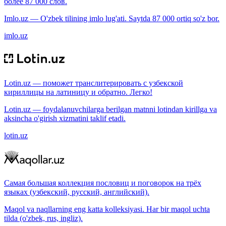
более 87 000 слов.
Imlo.uz — O'zbek tilining imlo lug'ati. Saytda 87 000 ortiq so'z bor.
imlo.uz
Lotin.uz — поможет транслитерировать с узбекской
кириллицы на латиницу и обратно. Легко!
Lotin.uz — foydalanuvchilarga berilgan matnni lotindan kirillga va
aksincha o'girish xizmatini taklif etadi.
lotin.uz
Самая большая коллекция пословиц и поговорок на трёх
языках (узбекский, русский, английский).
Maqol va naqllarning eng katta kolleksiyasi. Har bir maqol uchta
tilda (o'zbek, rus, ingliz).