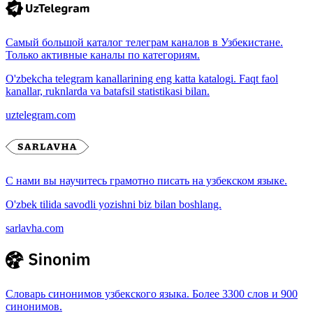
Самый большой каталог телеграм каналов в Узбекистане.
Только активные каналы по категориям.
O'zbekcha telegram kanallarining eng katta katalogi. Faqt faol
kanallar, ruknlarda va batafsil statistikasi bilan.
uztelegram.com
С нами вы научитесь грамотно писать на узбекском языке.
O'zbek tilida savodli yozishni biz bilan boshlang.
sarlavha.com
Словарь синонимов узбекского языка. Более 3300 слов и 900
синонимов.