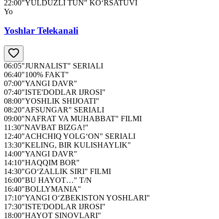
22:00
"YULDUZLI TUN" KO‘RSATUVI
Yo
Yoshlar Telekanali
06:05
"JURNALIST" SERIALI
06:40
"100% FAKT"
07:00
"YANGI DAVR"
07:40
"ISTE'DODLAR IJROSI"
08:00
"YOSHLIK SHIJOATI"
08:20
"AFSUNGAR" SERIALI
09:00
"NAFRAT VA MUHABBAT" FILMI
11:30
"NAVBAT BIZGA!"
12:40
"ACHCHIQ YOLG‘ON" SERIALI
13:30
"KELING, BIR KULISHAYLIK"
14:00
"YANGI DAVR"
14:10
"HAQQIM BOR"
14:30
"GO‘ZALLIK SIRI" FILMI
16:00
"BU HAYOT…" T/N
16:40
"BOLLYMANIA"
17:10
"YANGI O‘ZBEKISTON YOSHLARI"
17:30
"ISTE'DODLAR IJROSI"
18:00
"HAYOT SINOVLARI"