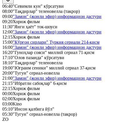
06:40
"Севимли кун" кўрсатуви
08:00
"Тақдирлар" теленовелла (такрор)
09:00
"Замон" (жонли эфир) информацион дастури
09:20
Хориж фильм
11:30
"Янги ҳаёт" ток-шоуси
12:00
"Замон" (жонли эфир) информацион дастури
12:15
Хориж фильм
15:00
"Қўрғон сирлари" Туркия сериали 214-қисм
16:00
"Замон" (жонли эфир) информацион дастури
16:20
"Гуноҳлар сояси" миллий сериал 71-қисм
17:10
"Олов пазанда" кўрсатуви
18:10
"Тақдирлар" теленовелла
19:00
"Юграим сеники" миллий сериал 37-қисм
20:00
"Тугун" сериал-новелла
21:00
"Замон" (жонли эфир) информацион дастури
21:15
"Ибратли сабоқлар" 6-қисм
22:15
Хориж фильм
00:00
Хориж фильм
02:00
Хориж фильм
03:00
Kino
05:10
"Инсон қалбига йўл"
05:30
"Тугун" сериал-новелла (такрор)
ZO