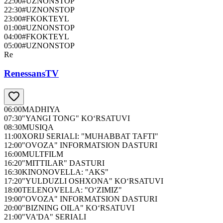
22:00
#UZNONSTOP
22:30
#UZNONSTOP
23:00
#FKOKTEYL
01:00
#UZNONSTOP
04:00
#FKOKTEYL
05:00
#UZNONSTOP
Re
RenessansTV
06:00
MADHIYA
07:30
"YANGI TONG" KO‘RSATUVI
08:30
MUSIQA
11:00
XORIJ SERIALI: "MUHABBAT TAFTI"
12:00
"OVOZA" INFORMATSION DASTURI
16:00
MULTFILM
16:20
"MITTILAR" DASTURI
16:30
KINONOVELLA: "AKS"
17:20
"YULDUZLI OSHXONA" KO‘RSATUVI
18:00
TELENOVELLA: "O‘ZIMIZ"
19:00
"OVOZA" INFORMATSION DASTURI
20:00
"BIZNING OILA" KO‘RSATUVI
21:00
"VA'DA" SERIALI