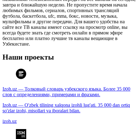
завтра и ближайшую неделю. Не пропустите время начала
любимых фильмов, сериалов, спортивных трансляций
футбола, баскетбола, ufc, mma, бокс, новости, музыка,
мультфильмы и другие передачи. Для вашего удобства на
сайте все ТВ каналы имеют ссылку на просмотр online, вы
всегда будете знать где смотреть онлайн в прямом эфире
бесплатно или платно лучшие тв каналы вещающие в
Узбекистане.
Наши проекты
Izoh.uz — Толковый словарь узбекского языка. Более 35 000
слов с определениями, примерами и фразами.
Izoh.uz — O'zbek tilining xalqona izohli lug'ati. 35 000 dan ortiq
so'zlar izohi, misollari va iboralari bilan.
izoh.uz