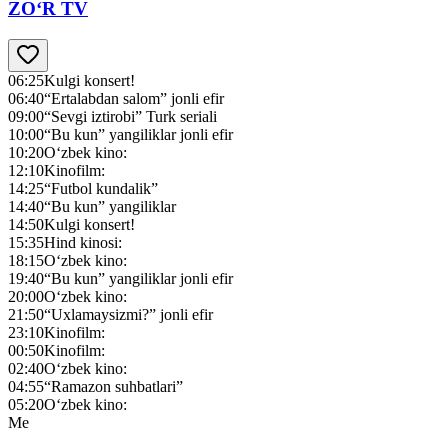
ZO‘R TV
06:25
Kulgi konsert!
06:40
“Ertalabdan salom” jonli efir
09:00
“Sevgi iztirobi” Turk seriali
10:00
“Bu kun” yangiliklar jonli efir
10:20
O‘zbek kino:
12:10
Kinofilm:
14:25
“Futbol kundalik”
14:40
“Bu kun” yangiliklar
14:50
Kulgi konsert!
15:35
Hind kinosi:
18:15
O‘zbek kino:
19:40
“Bu kun” yangiliklar jonli efir
20:00
O‘zbek kino:
21:50
“Uxlamaysizmi?” jonli efir
23:10
Kinofilm:
00:50
Kinofilm:
02:40
O‘zbek kino:
04:55
“Ramazon suhbatlari”
05:20
O‘zbek kino:
Me