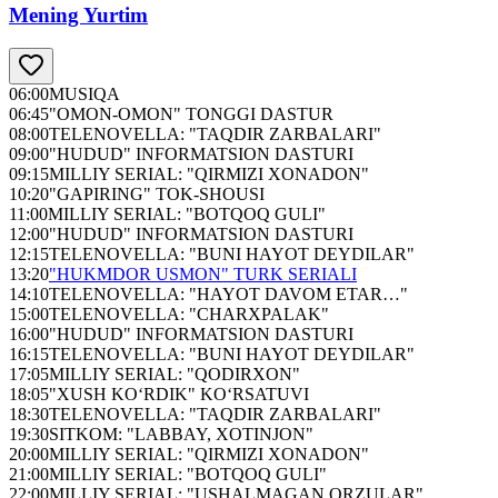
Mening Yurtim
06:00
MUSIQA
06:45
"OMON-OMON" TONGGI DASTUR
08:00
TELENOVELLA: "TAQDIR ZARBALARI"
09:00
"HUDUD" INFORMATSION DASTURI
09:15
MILLIY SERIAL: "QIRMIZI XONADON"
10:20
"GAPIRING" TOK-SHOUSI
11:00
MILLIY SERIAL: "BOTQOQ GULI"
12:00
"HUDUD" INFORMATSION DASTURI
12:15
TELENOVELLA: "BUNI HAYOT DEYDILAR"
13:20
"HUKMDOR USMON" TURK SERIALI
14:10
TELENOVELLA: "HAYOT DAVOM ETAR…"
15:00
TELENOVELLA: "CHARXPALAK"
16:00
"HUDUD" INFORMATSION DASTURI
16:15
TELENOVELLA: "BUNI HAYOT DEYDILAR"
17:05
MILLIY SERIAL: "QODIRXON"
18:05
"XUSH KO‘RDIK" KO‘RSATUVI
18:30
TELENOVELLA: "TAQDIR ZARBALARI"
19:30
SITKOM: "LABBAY, XOTINJON"
20:00
MILLIY SERIAL: "QIRMIZI XONADON"
21:00
MILLIY SERIAL: "BOTQOQ GULI"
22:00
MILLIY SERIAL: "USHALMAGAN ORZULAR"