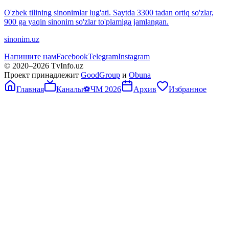
O'zbek tilining sinonimlar lug'ati. Saytda 3300 tadan ortiq so'zlar,
900 ga yaqin sinonim so'zlar to'plamiga jamlangan.
sinonim.uz
Напишите нам
Facebook
Telegram
Instagram
© 2020–
2026
TvInfo.uz
Проект принадлежит
GoodGroup
и
Obuna
Главная
Каналы
⚽
ЧМ 2026
Архив
Избранное