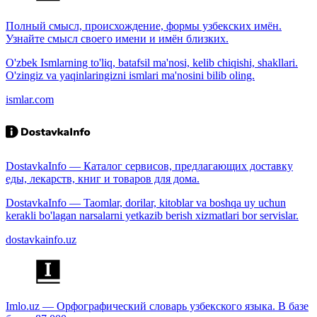
Полный смысл, происхождение, формы узбекских имён.
Узнайте смысл своего имени и имён близких.
O'zbek Ismlarning to'liq, batafsil ma'nosi, kelib chiqishi, shakllari.
O'zingiz va yaqinlaringizni ismlari ma'nosini bilib oling.
ismlar.com
DostavkaInfo — Каталог сервисов, предлагающих доставку
еды, лекарств, книг и товаров для дома.
DostavkaInfo — Taomlar, dorilar, kitoblar va boshqa uy uchun
kerakli bo'lagan narsalarni yetkazib berish xizmatlari bor servislar.
dostavkainfo.uz
Imlo.uz — Орфографический словарь узбекского языка. В базе