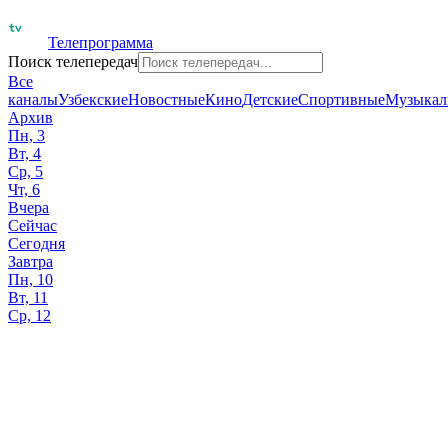
Телепрограмма
Поиск телепередач
Все
каналы
Узбекские
Новостные
Кино
Детские
Спортивные
Музыкал
Архив
Пн, 3
Вт, 4
Ср, 5
Чт, 6
Вчера
Сейчас
Сегодня
Завтра
Пн, 10
Вт, 11
Ср, 12