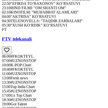
22:50
"EFIRDA TO‘RAXONOV" KO‘RSATUVI
23:10
HIND FILMI: "OM SHANTI OM"
02:10
KINOFILM: "MUHABBAT ALAMLARI"
04:00
"AKTRISA" KO‘RSATUVI
04:30
TELENOVELLA: "TAQDIR ZARBALARI"
05:30
"XUSH KO‘RDIK" KO‘RSATUVI
FT
FTV telekanali
06:00
#FKOKTEYL
07:00
#UZNONSTOP
10:00
K-POP Chart
10:40
#FKOKTEYL
11:00
#UZNONSTOP
13:00
Fresh news
13:30
#UZNONSTOP
15:00
Top India Chart
15:45
#UZNONSTOP
17:00
Uz Top Chart
18:30
#UZNONSTOP
19:00
Got Talent