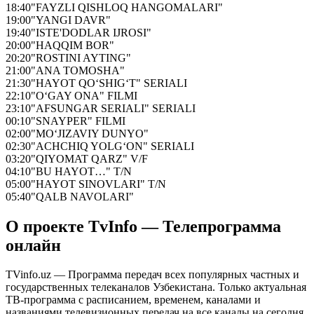
18:40
"FAYZLI QISHLOQ HANGOMALARI"
19:00
"YANGI DAVR"
19:40
"ISTE'DODLAR IJROSI"
20:00
"HAQQIM BOR"
20:20
"ROSTINI AYTING"
21:00
"ANA TOMOSHA"
21:30
"HAYOT QO‘SHIG‘T" SERIALI
22:10
"O‘GAY ONA" FILMI
23:10
"AFSUNGAR SERIALI" SERIALI
00:10
"SNAYPER" FILMI
02:00
"MO‘JIZAVIY DUNYO"
02:30
"ACHCHIQ YOLG‘ON" SERIALI
03:20
"QIYOMAT QARZ" V/F
04:10
"BU HAYOT…" T/N
05:00
"HAYOT SINOVLARI" T/N
05:40
"QALB NAVOLARI"
О проекте TvInfo — Телепрограмма
онлайн
TVinfo.uz — Программа передач всех популярных частных и
государственных телеканалов Узбекистана. Только актуальная
ТВ-программа с расписанием, временем, каналами и
названиями телевизионных передач на все каналы на сегодня,