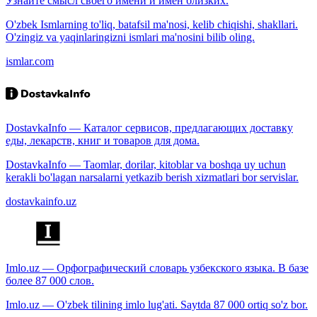
Узнайте смысл своего имени и имён близких.
O'zbek Ismlarning to'liq, batafsil ma'nosi, kelib chiqishi, shakllari.
O'zingiz va yaqinlaringizni ismlari ma'nosini bilib oling.
ismlar.com
DostavkaInfo — Каталог сервисов, предлагающих доставку
еды, лекарств, книг и товаров для дома.
DostavkaInfo — Taomlar, dorilar, kitoblar va boshqa uy uchun
kerakli bo'lagan narsalarni yetkazib berish xizmatlari bor servislar.
dostavkainfo.uz
Imlo.uz — Орфографический словарь узбекского языка. В базе
более 87 000 слов.
Imlo.uz — O'zbek tilining imlo lug'ati. Saytda 87 000 ortiq so'z bor.