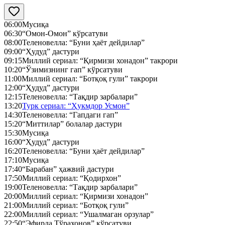
06:00
Мусиқа
06:30
“Омон-Омон” кўрсатуви
08:00
Теленовелла: “Буни ҳаёт дейдилар”
09:00
“Ҳудуд” дастури
09:15
Миллий сериал: “Қирмизи хонадон” такрори
10:20
“Ўзимизнинг гап” кўрсатуви
11:00
Миллий сериал: “Ботқоқ гули” такрори
12:00
“Ҳудуд” дастури
12:15
Теленовелла: “Тақдир зарбалари”
13:20
Турк сериал: “Ҳукмдор Усмон”
14:30
Теленовелла: “Гапдаги гап”
15:20
“Миттилар” болалар дастури
15:30
Мусиқа
16:00
“Ҳудуд” дастури
16:20
Теленовелла: “Буни ҳаёт дейдилар”
17:10
Мусиқа
17:40
“Барабан” ҳажвий дастури
17:50
Миллий сериал: “Қодирхон”
19:00
Теленовелла: “Тақдир зарбалари”
20:00
Миллий сериал: “Қирмизи хонадон”
21:00
Миллий сериал: “Ботқоқ гули”
22:00
Миллий сериал: “Ушалмаган орзулар”
22:50
“Эфирда Тўрахонов” кўрсатуви