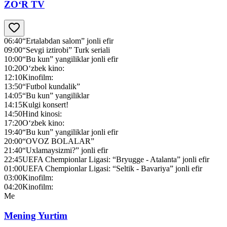
ZO‘R TV
06:40
“Ertalabdan salom” jonli efir
09:00
“Sevgi iztirobi” Turk seriali
10:00
“Bu kun” yangiliklar jonli efir
10:20
O‘zbek kino:
12:10
Kinofilm:
13:50
“Futbol kundalik”
14:05
“Bu kun” yangiliklar
14:15
Kulgi konsert!
14:50
Hind kinosi:
17:20
O‘zbek kino:
19:40
“Bu kun” yangiliklar jonli efir
20:00
“OVOZ BOLALAR”
21:40
“Uxlamaysizmi?” jonli efir
22:45
UEFA Chempionlar Ligasi: “Bryugge - Atalanta” jonli efir
01:00
UEFA Chempionlar Ligasi: “Seltik - Bavariya” jonli efir
03:00
Kinofilm:
04:20
Kinofilm:
Me
Mening Yurtim