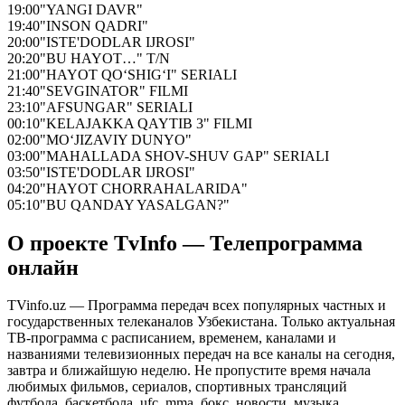
19:00
"YANGI DAVR"
19:40
"INSON QADRI"
20:00
"ISTE'DODLAR IJROSI"
20:20
"BU HAYOT…" T/N
21:00
"HAYOT QO‘SHIG‘I" SERIALI
21:40
"SEVGINATOR" FILMI
23:10
"AFSUNGAR" SERIALI
00:10
"KELAJAKKA QAYTIB 3" FILMI
02:00
"MO‘JIZAVIY DUNYO"
03:00
"MAHALLADA SHOV-SHUV GAP" SERIALI
03:50
"ISTE'DODLAR IJROSI"
04:20
"HAYOT CHORRAHALARIDA"
05:10
"BU QANDAY YASALGAN?"
О проекте TvInfo — Телепрограмма
онлайн
TVinfo.uz — Программа передач всех популярных частных и
государственных телеканалов Узбекистана. Только актуальная
ТВ-программа с расписанием, временем, каналами и
названиями телевизионных передач на все каналы на сегодня,
завтра и ближайшую неделю. Не пропустите время начала
любимых фильмов, сериалов, спортивных трансляций
футбола, баскетбола, ufc, mma, бокс, новости, музыка,