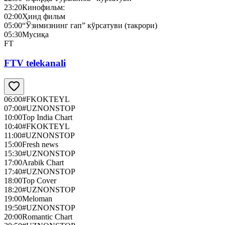
23:20
Кинофильм:
02:00
Ҳинд фильм
05:00
“Ўзимизнинг гап” кўрсатуви (такрори)
05:30
Мусиқа
FT
FTV telekanali
06:00
#FKOKTEYL
07:00
#UZNONSTOP
10:00
Top India Chart
10:40
#FKOKTEYL
11:00
#UZNONSTOP
15:00
Fresh news
15:30
#UZNONSTOP
17:00
Arabik Chart
17:40
#UZNONSTOP
18:00
Top Cover
18:20
#UZNONSTOP
19:00
Meloman
19:50
#UZNONSTOP
20:00
Romantic Chart