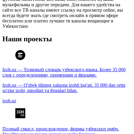
мультфильмы и другие передачи. Для вашего удобства на
сайте все ТВ каналы имеют ссылку на просмотр online, вы
всегда будете знать где смотреть онлайн в прямом эфире
бесплатно или платно лучшие тв каналы вещающие в
Узбекистане.
Наши проекты
Izoh.uz — Толковый словарь узбекского языка. Более 35 000
слов с определениями, примерами и фразами.
Izoh.uz — O'zbek tilining xalqona izohli lug'ati. 35 000 dan ortiq
so'zlar izohi, misollari va iboralari bilan.
izoh.uz
Полный смысл, происхождение, формы узбекских имён.