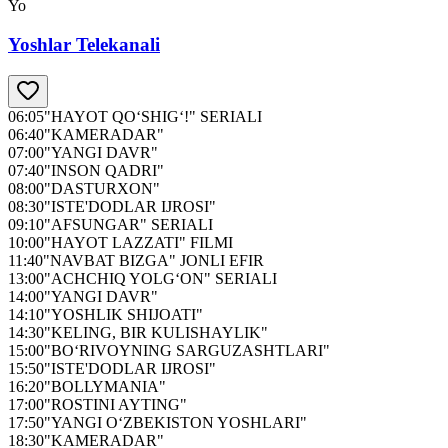
Yo
Yoshlar Telekanali
06:05
"HAYOT QO‘SHIG‘!" SERIALI
06:40
"KAMERADAR"
07:00
"YANGI DAVR"
07:40
"INSON QADRI"
08:00
"DASTURXON"
08:30
"ISTE'DODLAR IJROSI"
09:10
"AFSUNGAR" SERIALI
10:00
"HAYOT LAZZATI" FILMI
11:40
"NAVBAT BIZGA" JONLI EFIR
13:00
"ACHCHIQ YOLG‘ON" SERIALI
14:00
"YANGI DAVR"
14:10
"YOSHLIK SHIJOATI"
14:30
"KELING, BIR KULISHAYLIK"
15:00
"BO‘RIVOYNING SARGUZASHTLARI"
15:50
"ISTE'DODLAR IJROSI"
16:20
"BOLLYMANIA"
17:00
"ROSTINI AYTING"
17:50
"YANGI O‘ZBEKISTON YOSHLARI"
18:30
"KAMERADAR"