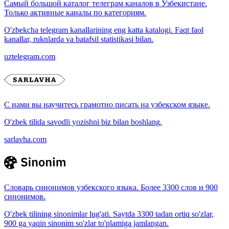
Самый большой каталог телеграм каналов в Узбекистане.
Только активные каналы по категориям.
O'zbekcha telegram kanallarining eng katta katalogi. Faqt faol
kanallar, ruknlarda va batafsil statistikasi bilan.
uztelegram.com
С нами вы научитесь грамотно писать на узбекском языке.
O'zbek tilida savodli yozishni biz bilan boshlang.
sarlavha.com
Словарь синонимов узбекского языка. Более 3300 слов и 900
синонимов.
O'zbek tilining sinonimlar lug'ati. Saytda 3300 tadan ortiq so'zlar,
900 ga yaqin sinonim so'zlar to'plamiga jamlangan.