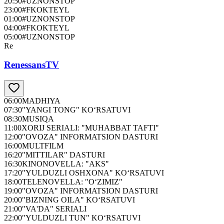
20:50
#UZNONSTOP
23:00
#FKOKTEYL
01:00
#UZNONSTOP
04:00
#FKOKTEYL
05:00
#UZNONSTOP
Re
RenessansTV
06:00
MADHIYA
07:30
"YANGI TONG" KO‘RSATUVI
08:30
MUSIQA
11:00
XORIJ SERIALI: "MUHABBAT TAFTI"
12:00
"OVOZA" INFORMATSION DASTURI
16:00
MULTFILM
16:20
"MITTILAR" DASTURI
16:30
KINONOVELLA: "AKS"
17:20
"YULDUZLI OSHXONA" KO‘RSATUVI
18:00
TELENOVELLA: "O‘ZIMIZ"
19:00
"OVOZA" INFORMATSION DASTURI
20:00
"BIZNING OILA" KO‘RSATUVI
21:00
"VA'DA" SERIALI
22:00
"YULDUZLI TUN" KO‘RSATUVI