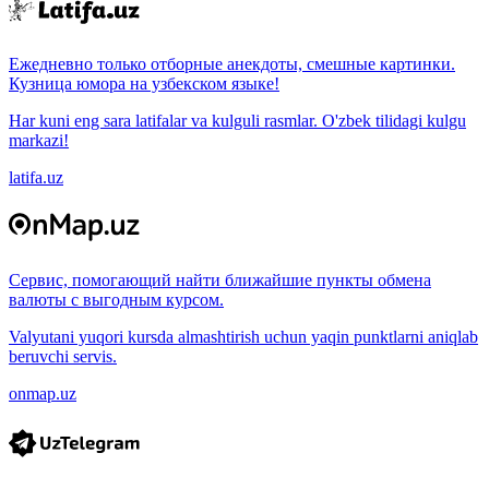
Ежедневно только отборные анекдоты, смешные картинки.
Кузница юмора на узбекском языке!
Har kuni eng sara latifalar va kulguli rasmlar. O'zbek tilidagi kulgu
markazi!
latifa.uz
Сервис, помогающий найти ближайшие пункты обмена
валюты с выгодным курсом.
Valyutani yuqori kursda almashtirish uchun yaqin punktlarni aniqlab
beruvchi servis.
onmap.uz