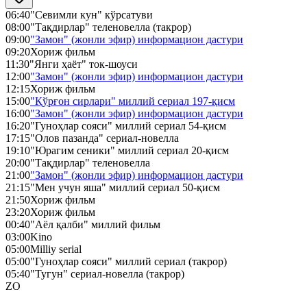
06:40
"Севимли кун" кўрсатуви
08:00
"Тақдирлар" теленовелла (такрор)
09:00
"Замон" (жонли эфир) информацион дастури
09:20
Хориж фильм
11:30
"Янги ҳаёт" ток-шоуси
12:00
"Замон" (жонли эфир) информацион дастури
12:15
Хориж фильм
15:00
"Қўрғон сирлари" миллий сериал 197-қисм
16:00
"Замон" (жонли эфир) информацион дастури
16:20
"Гуноҳлар сояси" миллий сериал 54-қисм
17:15
"Олов пазанда" сериал-новелла
19:10
"Юрагим сеники" миллий сериал 20-қисм
20:00
"Тақдирлар" теленовелла
21:00
"Замон" (жонли эфир) информацион дастури
21:15
"Мен учун яша" миллий сериал 50-қисм
21:50
Хориж фильм
23:20
Хориж фильм
00:40
"Аёл қалби" миллий фильм
03:00
Kino
05:00
Milliy serial
05:00
"Гуноҳлар сояси" миллий сериал (такрор)
05:40
"Тугун" сериал-новелла (такрор)
ZO