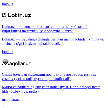
imlo.uz
Lotin.uz — поможет транслитерировать с узбекской
кириллицы на латиницу и обратно. Легко!
Lotin.uz — foydalanuvchilarga berilgan matnni lotindan kirillga va
aksincha o'girish xizmatini taklif etadi.
lotin.uz
Самая большая коллекция пословиц и поговорок на трёх
языках (узбекский, русский, английский).
Maqol va naqllarning eng katta kolleksiyasi. Har bir maqol uchta
tilda (o'zbek, rus, ingliz).
maqollar.uz