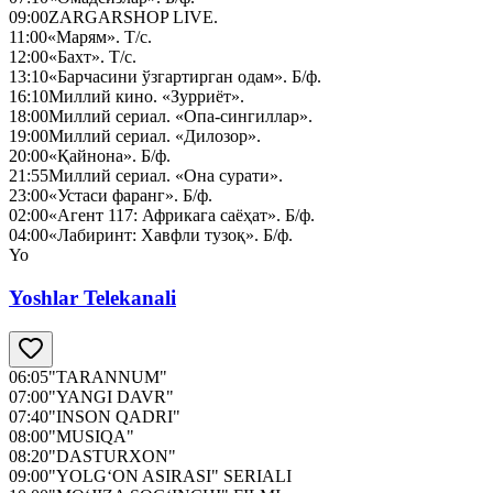
09:00
ZARGARSHOP LIVE.
11:00
«Марям». Т/с.
12:00
«Бахт». Т/с.
13:10
«Барчасини ўзгартирган одам». Б/ф.
16:10
Миллий кино. «Зурриёт».
18:00
Миллий сериал. «Опа-сингиллар».
19:00
Миллий сериал. «Дилозор».
20:00
«Қайнона». Б/ф.
21:55
Миллий сериал. «Она сурати».
23:00
«Устаси фаранг». Б/ф.
02:00
«Агент 117: Африкага саёҳат». Б/ф.
04:00
«Лабиринт: Хавфли тузоқ». Б/ф.
Yo
Yoshlar Telekanali
06:05
"TARANNUM"
07:00
"YANGI DAVR"
07:40
"INSON QADRI"
08:00
"MUSIQA"
08:20
"DASTURXON"
09:00
"YOLG‘ON ASIRASI" SERIALI