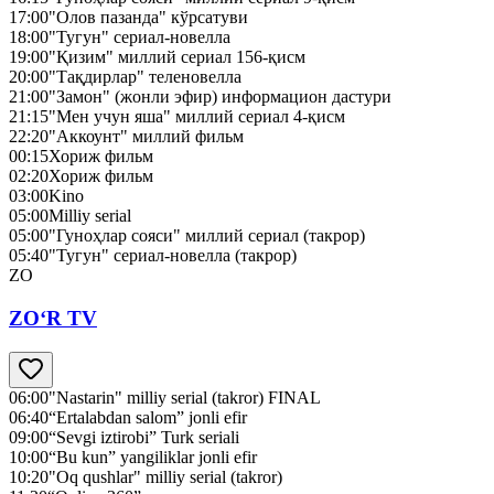
17:00
"Олов пазанда" кўрсатуви
18:00
"Тугун" сериал-новелла
19:00
"Қизим" миллий сериал 156-қисм
20:00
"Тақдирлар" теленовелла
21:00
"Замон" (жонли эфир) информацион дастури
21:15
"Мен учун яша" миллий сериал 4-қисм
22:20
"Аккоунт" миллий фильм
00:15
Хориж фильм
02:20
Хориж фильм
03:00
Kino
05:00
Milliy serial
05:00
"Гуноҳлар сояси" миллий сериал (такрор)
05:40
"Тугун" сериал-новелла (такрор)
ZO
ZO‘R TV
06:00
"Nastarin" milliy serial (takror) FINAL
06:40
“Ertalabdan salom” jonli efir
09:00
“Sevgi iztirobi” Turk seriali
10:00
“Bu kun” yangiliklar jonli efir
10:20
"Oq qushlar" milliy serial (takror)