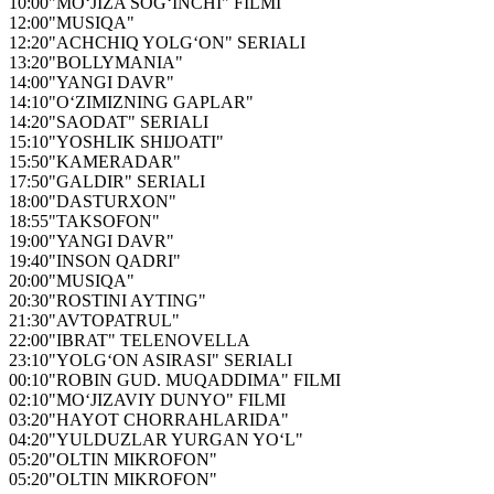
10:00
"MO‘JIZA SOG‘INCHI" FILMI
12:00
"MUSIQA"
12:20
"ACHCHIQ YOLG‘ON" SERIALI
13:20
"BOLLYMANIA"
14:00
"YANGI DAVR"
14:10
"O‘ZIMIZNING GAPLAR"
14:20
"SAODAT" SERIALI
15:10
"YOSHLIK SHIJOATI"
15:50
"KAMERADAR"
17:50
"GALDIR" SERIALI
18:00
"DASTURXON"
18:55
"TAKSOFON"
19:00
"YANGI DAVR"
19:40
"INSON QADRI"
20:00
"MUSIQA"
20:30
"ROSTINI AYTING"
21:30
"AVTOPATRUL"
22:00
"IBRAT" TELENOVELLA
23:10
"YOLG‘ON ASIRASI" SERIALI
00:10
"ROBIN GUD. MUQADDIMA" FILMI
02:10
"MO‘JIZAVIY DUNYO" FILMI
03:20
"HAYOT CHORRAHLARIDA"
04:20
"YULDUZLAR YURGAN YO‘L"
05:20
"OLTIN MIKROFON"
05:20
"OLTIN MIKROFON"