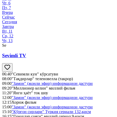
Чт, 6
Пт, 7
Вчера
Сейчас
Сегодня
Завтра
Вт, 11
Ср, 12
Чт, 13
Se
Sevimli TV
06:40
"Севимли кун" кўрсатуви
08:00
"Тақдирлар" теленовелла (такрор)
09:00
"Замон" (жонли эфир) информацион дастури
09:20
"Миллионер келин" миллий фильм
11:20
"Янги ҳаёт" ток шоу
12:00
"Замон" (жонли эфир) информацион дастури
12:15
Хориж фильм
15:00
"Замон" (жонли эфир) информацион дастури
15:10
"Қўрғон сирлари" Туркия сериали 132-қисм
16:15
"Гуноҳлар сояси" миллий сериал 9-қисм