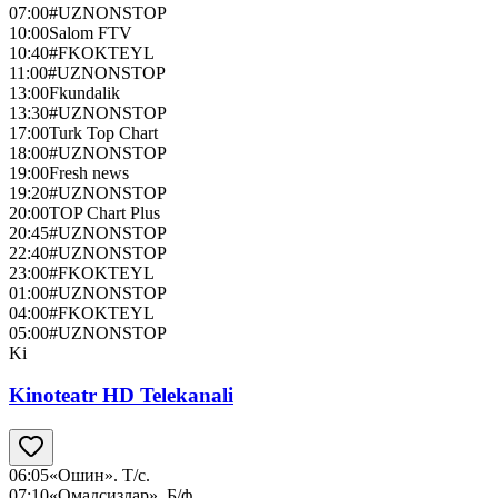
07:00
#UZNONSTOP
10:00
Salom FTV
10:40
#FKOKTEYL
11:00
#UZNONSTOP
13:00
Fkundalik
13:30
#UZNONSTOP
17:00
Turk Top Chart
18:00
#UZNONSTOP
19:00
Fresh news
19:20
#UZNONSTOP
20:00
TOP Chart Plus
20:45
#UZNONSTOP
22:40
#UZNONSTOP
23:00
#FKOKTEYL
01:00
#UZNONSTOP
04:00
#FKOKTEYL
05:00
#UZNONSTOP
Ki
Kinoteatr HD Telekanali
06:05
«Ошин». Т/с.
07:10
«Омадсизлар». Б/ф.