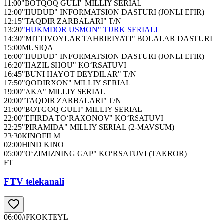
11:00
"BOTQOQ GULI" MILLIY SERIAL
12:00
"HUDUD" INFORMATSION DASTURI (JONLI EFIR)
12:15
"TAQDIR ZARBALARI" T/N
13:20
"HUKMDOR USMON" TURK SERIALI
14:30
"MITTIVOYLAR TAHRIRIYATI" BOLALAR DASTURI
15:00
MUSIQA
16:00
"HUDUD" INFORMATSION DASTURI (JONLI EFIR)
16:20
"HAZIL SHOU" KO‘RSATUVI
16:45
"BUNI HAYOT DEYDILAR" T/N
17:50
"QODIRXON" MILLIY SERIAL
19:00
"AKA" MILLIY SERIAL
20:00
"TAQDIR ZARBALARI" T/N
21:00
"BOTGOQ GULI" MILLIY SERIAL
22:00
"EFIRDA TO‘RAXONOV" KO‘RSATUVI
22:25
"PIRAMIDA" MILLIY SERIAL (2-MAVSUM)
23:30
KINOFILM
02:00
HIND KINO
05:00
"O‘ZIMIZNING GAP" KO‘RSATUVI (TAKROR)
FT
FTV telekanali
06:00
#FKOKTEYL