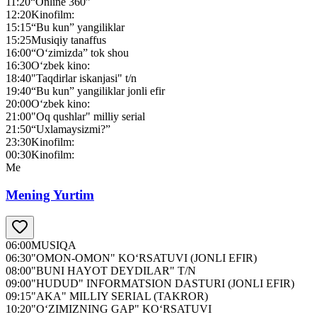
11:20
“Online 360”
12:20
Kinofilm:
15:15
“Bu kun” yangiliklar
15:25
Musiqiy tanaffus
16:00
“O‘zimizda” tok shou
16:30
O‘zbek kino:
18:40
"Taqdirlar iskanjasi" t/n
19:40
“Bu kun” yangiliklar jonli efir
20:00
O‘zbek kino:
21:00
"Oq qushlar" milliy serial
21:50
“Uxlamaysizmi?”
23:30
Kinofilm:
00:30
Kinofilm:
Me
Mening Yurtim
06:00
MUSIQA
06:30
"OMON-OMON" KO‘RSATUVI (JONLI EFIR)
08:00
"BUNI HAYOT DEYDILAR" T/N
09:00
"HUDUD" INFORMATSION DASTURI (JONLI EFIR)
09:15
"AKA" MILLIY SERIAL (TAKROR)
10:20
"O‘ZIMIZNING GAP" KO‘RSATUVI