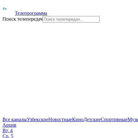
Телепрограмма
Поиск телепередач
Все каналы
Узбекские
Новостные
Кино
Детские
Спортивные
Муз
Архив
Вт, 4
Ср, 5