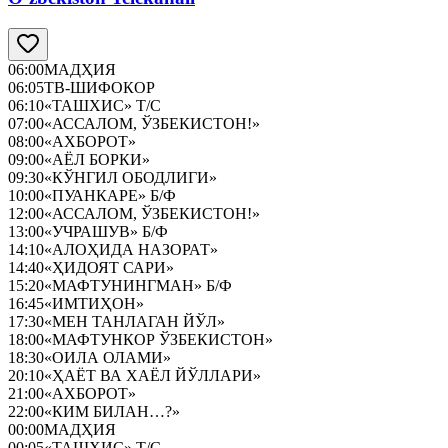
06:00
МАДҲИЯ
06:05
ТВ-ШИФОКОР
06:10
«ТАШХИС» Т/С
07:00
«АССАЛОМ, ЎЗБЕКИСТОН!»
08:00
«АХБОРОТ»
09:00
«АЁЛ БОРКИ»
09:30
«КЎНГИЛ ОБОДЛИГИ»
10:00
«ПУАНКАРЕ» Б/Ф
12:00
«АССАЛОМ, ЎЗБЕКИСТОН!»
13:00
«УЧРАШУВ» Б/Ф
14:10
«АЛОҲИДА НАЗОРАТ»
14:40
«ҲИДОЯТ САРИ»
15:20
«МАФТУНИНГМАН» Б/Ф
16:45
«ИМТИҲОН»
17:30
«МЕН ТАНЛАГАН ЙЎЛ»
18:00
«МАФТУНКОР ЎЗБЕКИСТОН»
18:30
«ОИЛА ОЛАМИ»
20:10
«ҲАЁТ ВА ХАЁЛ ЙЎЛЛАРИ»
21:00
«АХБОРОТ»
22:00
«КИМ БИЛАН…?»
00:00
МАДҲИЯ
00:05
«ТАШХИС» Т/С