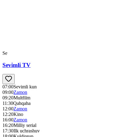
Se
Sevimli TV
07:00
Sevimli kun
09:00
Zamon
09:20
Multfilm
11:30
Qahqaha
12:00
Zamon
12:20
Kino
16:00
Zamon
16:20
Milliy serial
17:30
Ilk uchrashuv
18:00
Kuldirgup