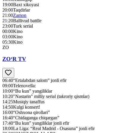
19:00
Baxt xikoyasi
20:00
Taqdirlar
21:00
Zamon
21:20
Ballivud battlle
23:00
Turk serial
00:00
Kino
03:00
Kino
05:30
Kino
ZO
ZO‘R TV
06:40
“Ertalabdan salom” jonli efir
09:00
Telenovella:
10:00
“Bu kun” yangiliklar
10:20
"Nastarin" milliy serial (takroriy qismlar)
14:25
Musiqiy tanaffus
14:50
Kulgi konsert!
16:00
“Oshxona qirollari”
16:40
“Chidaganga chiqargan”
17:40
“Bu kun” yangiliklar jonli efir
18:00
La Liga: “Real Madrid - Osasuna” jonli efir