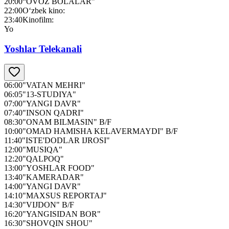
20:00
“OVOZ BOLALAR”
22:00
O‘zbek kino:
23:40
Kinofilm:
Yo
Yoshlar Telekanali
06:00
"VATAN MEHRI"
06:05
"13-STUDIYA"
07:00
"YANGI DAVR"
07:40
"INSON QADRI"
08:30
"ONAM BILMASIN" B/F
10:00
"OMAD HAMISHA KELAVERMAYDI" B/F
11:40
"ISTE'DODLAR IJROSI"
12:00
"MUSIQA"
12:20
"QALPOQ"
13:00
"YOSHLAR FOOD"
13:40
"KAMERADAR"
14:00
"YANGI DAVR"
14:10
"MAXSUS REPORTAJ"
14:30
"VIJDON" B/F
16:20
"YANGISIDAN BOR"
16:30
"SHOVQIN SHOU"