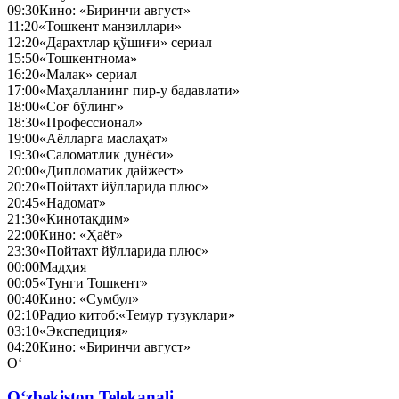
09:30
Кино: «Биринчи август»
11:20
«Тошкент манзиллари»
12:20
«Дарахтлар қўшиғи» сериал
15:50
«Тошкентнома»
16:20
«Малак» сериал
17:00
«Маҳалланинг пир-у бадавлати»
18:00
«Соғ бўлинг»
18:30
«Профессионал»
19:00
«Аёлларга маслаҳат»
19:30
«Саломатлик дунёси»
20:00
«Дипломатик дайжест»
20:20
«Пойтахт йўлларида плюс»
20:45
«Надомат»
21:30
«Кинотақдим»
22:00
Кино: «Ҳаёт»
23:30
«Пойтахт йўлларида плюс»
00:00
Мадҳия
00:05
«Тунги Тошкент»
00:40
Кино: «Сумбул»
02:10
Радио китоб:«Темур тузуклари»
03:10
«Экспедиция»
04:20
Кино: «Биринчи август»
O‘
O‘zbekiston Telekanali