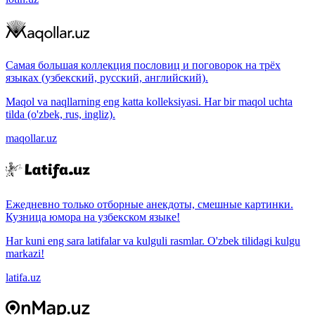
Самая большая коллекция пословиц и поговорок на трёх
языках (узбекский, русский, английский).
Maqol va naqllarning eng katta kolleksiyasi. Har bir maqol uchta
tilda (o'zbek, rus, ingliz).
maqollar.uz
Ежедневно только отборные анекдоты, смешные картинки.
Кузница юмора на узбекском языке!
Har kuni eng sara latifalar va kulguli rasmlar. O'zbek tilidagi kulgu
markazi!
latifa.uz