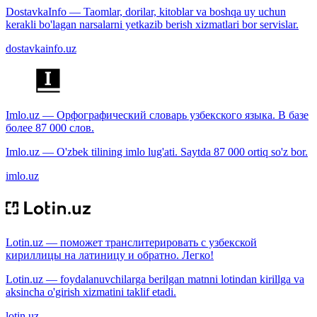
DostavkaInfo — Taomlar, dorilar, kitoblar va boshqa uy uchun
kerakli bo'lagan narsalarni yetkazib berish xizmatlari bor servislar.
dostavkainfo.uz
Imlo.uz — Орфографический словарь узбекского языка. В базе
более 87 000 слов.
Imlo.uz — O'zbek tilining imlo lug'ati. Saytda 87 000 ortiq so'z bor.
imlo.uz
Lotin.uz — поможет транслитерировать с узбекской
кириллицы на латиницу и обратно. Легко!
Lotin.uz — foydalanuvchilarga berilgan matnni lotindan kirillga va
aksincha o'girish xizmatini taklif etadi.
lotin.uz