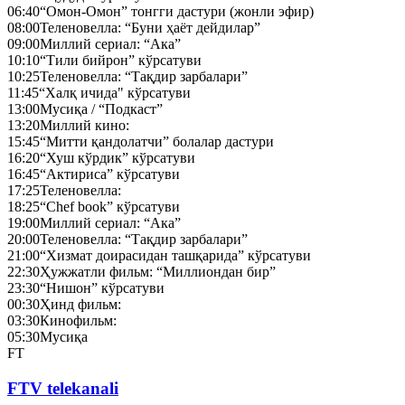
06:40
“Омон-Омон” тонгги дастури (жонли эфир)
08:00
Теленовелла: “Буни ҳаёт дейдилар”
09:00
Миллий сериал: “Ака”
10:10
“Тили бийрон” кўрсатуви
10:25
Теленовелла: “Тақдир зарбалари”
11:45
“Халқ ичида" кўрсатуви
13:00
Мусиқа / “Подкаст”
13:20
Миллий кино:
15:45
“Митти қандолатчи” болалар дастури
16:20
“Хуш кўрдик” кўрсатуви
16:45
“Актириса” кўрсатуви
17:25
Теленовелла:
18:25
“Chef book” кўрсатуви
19:00
Миллий сериал: “Ака”
20:00
Теленовелла: “Тақдир зарбалари”
21:00
“Хизмат доирасидан ташқарида” кўрсатуви
22:30
Ҳужжатли фильм: “Миллиондан бир”
23:30
“Нишон” кўрсатуви
00:30
Ҳинд фильм:
03:30
Кинофильм:
05:30
Мусиқа
FT
FTV telekanali