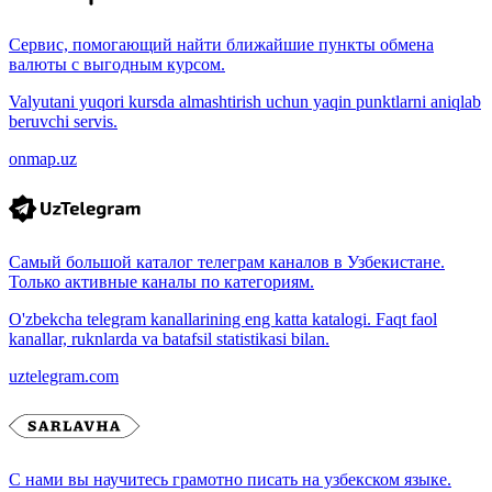
Сервис, помогающий найти ближайшие пункты обмена
валюты с выгодным курсом.
Valyutani yuqori kursda almashtirish uchun yaqin punktlarni aniqlab
beruvchi servis.
onmap.uz
Самый большой каталог телеграм каналов в Узбекистане.
Только активные каналы по категориям.
O'zbekcha telegram kanallarining eng katta katalogi. Faqt faol
kanallar, ruknlarda va batafsil statistikasi bilan.
uztelegram.com
С нами вы научитесь грамотно писать на узбекском языке.