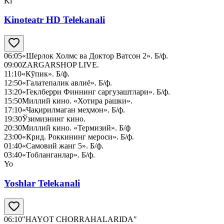
Ki
Kinoteatr HD Telekanali
06:05
«Шерлок Холмс ва Доктор Ватсон 2». Б/ф.
09:00
ZARGARSHOP LIVE.
11:10
«Кўпик». Б/ф.
12:50
«Галатепалик авлиё». Б/ф.
13:20
«Геклберри Финнинг саргузаштлари». Б/ф.
15:50
Миллий кино. «Хотира рашки».
17:10
«Чақирилмаган меҳмон». Б/ф.
19:30
Ўзимизнинг кино.
20:30
Миллий кино. «Термизий». Б/ф
23:00
«Крид. Роккининг мероси». Б/ф.
01:40
«Самовий жанг 5». Б/ф.
03:40
«Тобланганлар». Б/ф.
Yo
Yoshlar Telekanali
06:10
"HAYOT CHORRAHALARIDA"