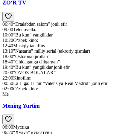
ZO‘R TV
06:40
“Ertalabdan salom” jonli efir
09:00
Telenovella:
10:00
“Bu kun” yangiliklar
10:20
O‘zbek kino:
12:40
Musiqiy tanaffus
13:10
"Nastarin" milliy serial (takroriy qismlar)
18:00
“Oshxona qirollari”
18:40
“Chidaganga chiqargan”
19:40
“Bu kun” yangiliklar jonli efir
20:00
“OVOZ BOLALAR”
22:00
Kinofilm:
00:50
La Liga: 11-tur “Valensiya-Real Madrid” jonli efir
02:00
O‘zbek kino:
Me
Mening Yurtim
06:00
Мусиқа
06:20
“Ҳудуд” кўрсатуви