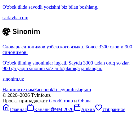
O'zbek tilida savodli yozishni biz bilan boshlang.
sarlavha.com
Словарь синонимов узбекского языка. Более 3300 слов и 900
синонимов.
O'zbek tilining sinonimlar lug'ati. Saytda 3300 tadan ortiq so'zlar,
900 ga yaqin sinonim so'zlar to'plamiga jamlangan.
sinonim.uz
Напишите нам
Facebook
Telegram
Instagram
© 2020–
2026
TvInfo.uz
Проект принадлежит
GoodGroup
и
Obuna
Главная
Каналы
⚽
ЧМ 2026
Архив
Избранное