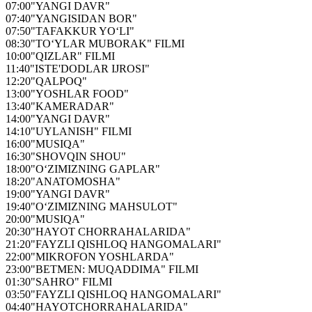
07:00
"YANGI DAVR"
07:40
"YANGISIDAN BOR"
07:50
"TAFAKKUR YO‘LI"
08:30
"TO‘YLAR MUBORAK" FILMI
10:00
"QIZLAR" FILMI
11:40
"ISTE'DODLAR IJROSI"
12:20
"QALPOQ"
13:00
"YOSHLAR FOOD"
13:40
"KAMERADAR"
14:00
"YANGI DAVR"
14:10
"UYLANISH" FILMI
16:00
"MUSIQA"
16:30
"SHOVQIN SHOU"
18:00
"O‘ZIMIZNING GAPLAR"
18:20
"ANATOMOSHA"
19:00
"YANGI DAVR"
19:40
"O‘ZIMIZNING MAHSULOT"
20:00
"MUSIQA"
20:30
"HAYOT CHORRAHALARIDA"
21:20
"FAYZLI QISHLOQ HANGOMALARI"
22:00
"MIKROFON YOSHLARDA"
23:00
"BETMEN: MUQADDIMA" FILMI
01:30
"SAHRO" FILMI
03:50
"FAYZLI QISHLOQ HANGOMALARI"
04:40
"HAYOTCHORRAHALARIDA"