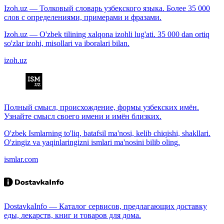
Izoh.uz — Толковый словарь узбекского языка. Более 35 000
слов с определениями, примерами и фразами.
Izoh.uz — O'zbek tilining xalqona izohli lug'ati. 35 000 dan ortiq
so'zlar izohi, misollari va iboralari bilan.
izoh.uz
Полный смысл, происхождение, формы узбекских имён.
Узнайте смысл своего имени и имён близких.
O'zbek Ismlarning to'liq, batafsil ma'nosi, kelib chiqishi, shakllari.
O'zingiz va yaqinlaringizni ismlari ma'nosini bilib oling.
ismlar.com
DostavkaInfo — Каталог сервисов, предлагающих доставку
еды, лекарств, книг и товаров для дома.