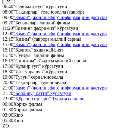
06:40
"Севимли кун" кўрсатуви
08:00
"Тақдирлар" теленовелла (такрор)
09:00
"Замон" (жонли эфир) информацион дастури
09:20
"Бегоналар" миллий фильм
11:20
"Бизнинг фахримиз" кўрсатуви
12:00
"Замон" (жонли эфир) информацион дастури
12:15
"Қизим" (такрор) миллий сериал
15:00
"Замон" (жонли эфир) информацион дастури
15:10
"Қалпоқ" яхши кайфият
15:40
"Сунбул" миллий фильм
16:15
"Синглим" 81-қисм миллий сериал
17:30
"Кулдир гуп" кўрсатуви
18:30
"Илк учрашув" кўрсатуви
19:00
"Тугун" сериал-новелла
20:00
"Тақдирлар" теленовелла
21:00
"Замон" (жонли эфир) информацион дастури
21:20
"Болливуд баттл" кўрсатуви
23:00
"Қўрғон сирлари" Туркия сериали
00:00
Хориж фильм
01:30
Хориж фильм
03:00
Kino
05:30
Kino
ZO