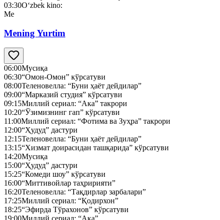
03:30
O‘zbek kino:
Me
Mening Yurtim
06:00
Мусиқа
06:30
“Омон-Омон” кўрсатуви
08:00
Теленовелла: “Буни ҳаёт дейдилар”
09:00
“Марказий студия” кўрсатуви
09:15
Миллий сериал: “Ака” такрори
10:20
“Ўзимизнинг гап” кўрсатуви
11:00
Миллий сериал: “Фотима ва Зуҳра” такрори
12:00
“Ҳудуд” дастури
12:15
Теленовелла: “Буни ҳаёт дейдилар”
13:15
“Хизмат доирасидан ташқарида” кўрсатуви
14:20
Мусиқа
15:00
“Ҳудуд” дастури
15:25
“Комеди шоу” кўрсатуви
16:00
“Миттивойлар таҳририяти”
16:20
Теленовелла: “Тақдирлар зарбалари”
17:25
Миллий сериал: “Қодирхон”
18:25
“Эфирда Тўрахонов” кўрсатуви
19:00
Миллий сериал: “Ака”