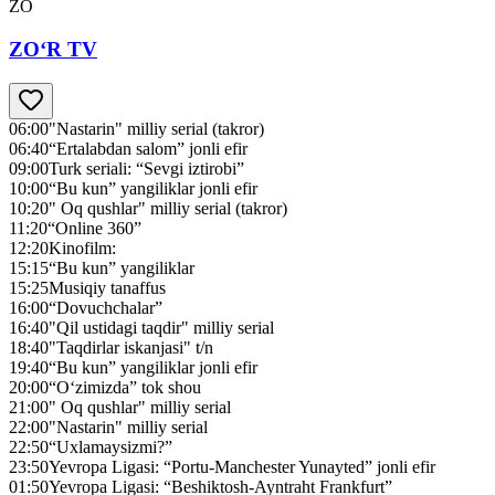
ZO
ZO‘R TV
06:00
"Nastarin" milliy serial (takror)
06:40
“Ertalabdan salom” jonli efir
09:00
Turk seriali: “Sevgi iztirobi”
10:00
“Bu kun” yangiliklar jonli efir
10:20
" Oq qushlar" milliy serial (takror)
11:20
“Online 360”
12:20
Kinofilm:
15:15
“Bu kun” yangiliklar
15:25
Musiqiy tanaffus
16:00
“Dovuchchalar”
16:40
"Qil ustidagi taqdir" milliy serial
18:40
"Taqdirlar iskanjasi" t/n
19:40
“Bu kun” yangiliklar jonli efir
20:00
“O‘zimizda” tok shou
21:00
" Oq qushlar" milliy serial
22:00
"Nastarin" milliy serial
22:50
“Uxlamaysizmi?”
23:50
Yevropa Ligasi: “Portu-Manchester Yunayted” jonli efir
01:50
Yevropa Ligasi: “Beshiktosh-Ayntraht Frankfurt”