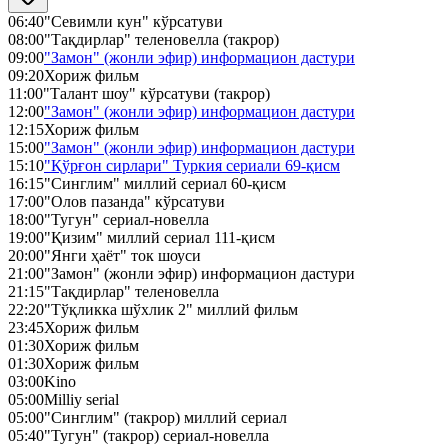
06:40
"Севимли кун" кўрсатуви
08:00
"Тақдирлар" теленовелла (такрор)
09:00
"Замон" (жонли эфир) информацион дастури
09:20
Хориж фильм
11:00
"Талант шоу" кўрсатуви (такрор)
12:00
"Замон" (жонли эфир) информацион дастури
12:15
Хориж фильм
15:00
"Замон" (жонли эфир) информацион дастури
15:10
"Қўрғон сирлари" Туркия сериали 69-қисм
16:15
"Синглим" миллий сериал 60-қисм
17:00
"Олов пазанда" кўрсатуви
18:00
"Тугун" сериал-новелла
19:00
"Қизим" миллий сериал 111-қисм
20:00
"Янги ҳаёт" ток шоуси
21:00
"Замон" (жонли эфир) информацион дастури
21:15
"Тақдирлар" теленовелла
22:20
"Тўқликка шўхлик 2" миллий фильм
23:45
Хориж фильм
01:30
Хориж фильм
01:30
Хориж фильм
03:00
Kino
05:00
Milliy serial
05:00
"Синглим" (такрор) миллий сериал
05:40
"Тугун" (такрор) сериал-новелла