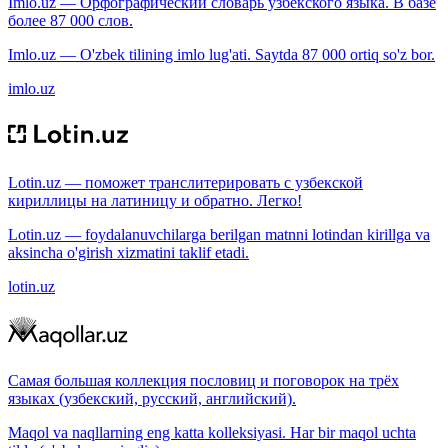
Imlo.uz — Орфографический словарь узбекского языка. В базе
более 87 000 слов.
Imlo.uz — O'zbek tilining imlo lug'ati. Saytda 87 000 ortiq so'z bor.
imlo.uz
Lotin.uz — поможет транслитерировать с узбекской
кириллицы на латиницу и обратно. Легко!
Lotin.uz — foydalanuvchilarga berilgan matnni lotindan kirillga va
aksincha o'girish xizmatini taklif etadi.
lotin.uz
Самая большая коллекция пословиц и поговорок на трёх
языках (узбекский, русский, английский).
Maqol va naqllarning eng katta kolleksiyasi. Har bir maqol uchta