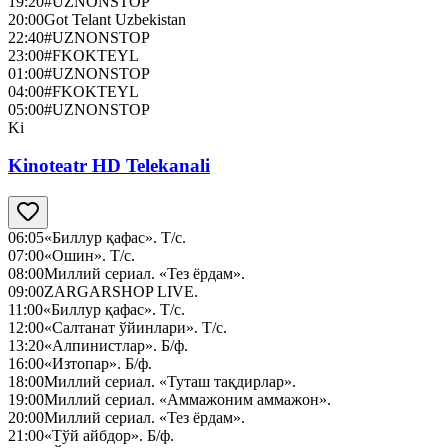
19:20
#UZNONSTOP
20:00
Got Telant Uzbekistan
22:40
#UZNONSTOP
23:00
#FKOKTEYL
01:00
#UZNONSTOP
04:00
#FKOKTEYL
05:00
#UZNONSTOP
Ki
Kinoteatr HD Telekanali
06:05
«Биллур қафас». Т/с.
07:00
«Ошин». Т/с.
08:00
Миллий сериал. «Тез ёрдам».
09:00
ZARGARSHOP LIVE.
11:00
«Биллур қафас». Т/с.
12:00
«Салтанат ўйинлари». Т/с.
13:20
«Алпинистлар». Б/ф.
16:00
«Изтопар». Б/ф.
18:00
Миллий сериал. «Туташ тақдирлар».
19:00
Миллий сериал. «Аммажоним аммажон».
20:00
Миллий сериал. «Тез ёрдам».
21:00
«Тўй айбдор». Б/ф.