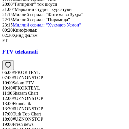
20:00
“Гапиринг” ток шоуси
21:00
“Марказий студия” кўрсатуви
21:15
Миллий сериал: “Фотима ва Зуҳра”
22:15
Миллий сериал: “Пирамида”
23:15
Миллий сериал: “Ҳукмдор Усмон”
00:20
Кинофильм:
02:30
Ҳинд фильм
FT
FTV telekanali
06:00
#FKOKTEYL
07:00
#UZNONSTOP
10:00
Salom FTV
10:40
#FKOKTEYL
11:00
Shazam Chart
12:00
#UZNONSTOP
13:00
Fkundalik
13:30
#UZNONSTOP
17:00
Turk Top Chart
18:00
#UZNONSTOP
19:00
Fresh news