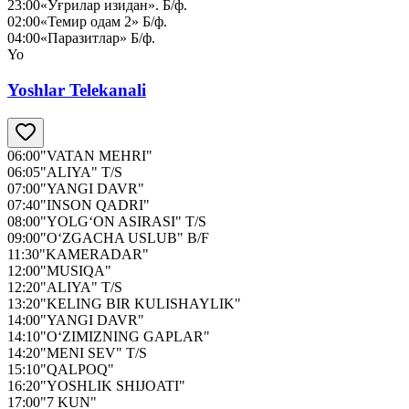
23:00
«Ўғрилар изидан». Б/ф.
02:00
«Темир одам 2» Б/ф.
04:00
«Паразитлар» Б/ф.
Yo
Yoshlar Telekanali
06:00
"VATAN MEHRI"
06:05
"ALIYA" T/S
07:00
"YANGI DAVR"
07:40
"INSON QADRI"
08:00
"YOLG‘ON ASIRASI" T/S
09:00
"O‘ZGACHA USLUB" B/F
11:30
"KAMERADAR"
12:00
"MUSIQA"
12:20
"ALIYA" T/S
13:20
"KELING BIR KULISHAYLIK"
14:00
"YANGI DAVR"
14:10
"O‘ZIMIZNING GAPLAR"
14:20
"MENI SEV" T/S
15:10
"QALPOQ"
16:20
"YOSHLIK SHIJOATI"
17:00
"7 KUN"