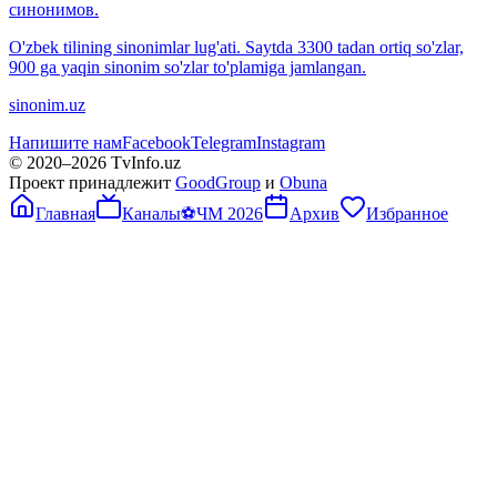
синонимов.
O'zbek tilining sinonimlar lug'ati. Saytda 3300 tadan ortiq so'zlar,
900 ga yaqin sinonim so'zlar to'plamiga jamlangan.
sinonim.uz
Напишите нам
Facebook
Telegram
Instagram
© 2020–
2026
TvInfo.uz
Проект принадлежит
GoodGroup
и
Obuna
Главная
Каналы
⚽
ЧМ 2026
Архив
Избранное