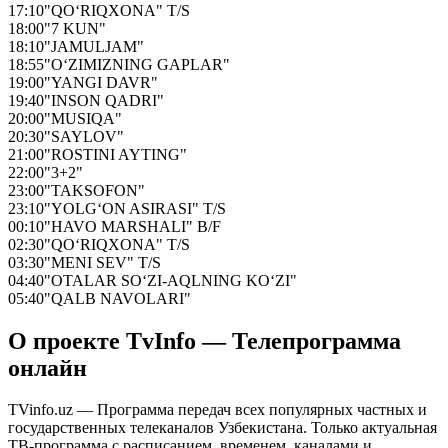
17:10
"QO‘RIQXONA" T/S
18:00
"7 KUN"
18:10
"JAMULJAM"
18:55
"O‘ZIMIZNING GAPLAR"
19:00
"YANGI DAVR"
19:40
"INSON QADRI"
20:00
"MUSIQA"
20:30
"SAYLOV"
21:00
"ROSTINI AYTING"
22:00
"3+2"
23:00
"TAKSOFON"
23:10
"YOLG‘ON ASIRASI" T/S
00:10
"HAVO MARSHALI" B/F
02:30
"QO‘RIQXONA" T/S
03:30
"MENI SEV" T/S
04:40
"OTALAR SO‘ZI-AQLNING KO‘ZI"
05:40
"QALB NAVOLARI"
О проекте TvInfo — Телепрограмма
онлайн
TVinfo.uz — Программа передач всех популярных частных и
государственных телеканалов Узбекистана. Только актуальная
ТВ-программа с расписанием, временем, каналами и