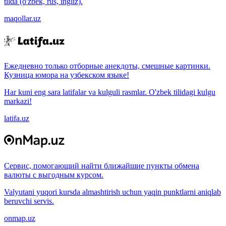
tilda (o'zbek, rus, ingliz).
maqollar.uz
Ежедневно только отборные анекдоты, смешные картинки.
Кузница юмора на узбекском языке!
Har kuni eng sara latifalar va kulguli rasmlar. O'zbek tilidagi kulgu
markazi!
latifa.uz
Сервис, помогающий найти ближайшие пункты обмена
валюты с выгодным курсом.
Valyutani yuqori kursda almashtirish uchun yaqin punktlarni aniqlab
beruvchi servis.
onmap.uz