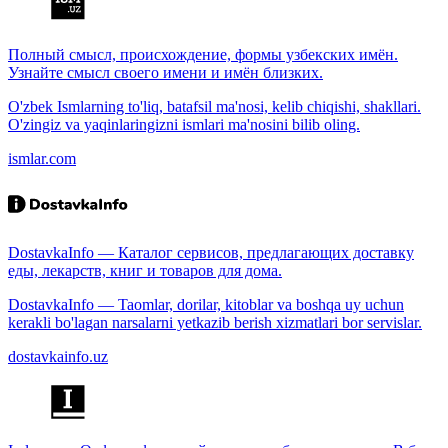
Полный смысл, происхождение, формы узбекских имён.
Узнайте смысл своего имени и имён близких.
O'zbek Ismlarning to'liq, batafsil ma'nosi, kelib chiqishi, shakllari.
O'zingiz va yaqinlaringizni ismlari ma'nosini bilib oling.
ismlar.com
DostavkaInfo — Каталог сервисов, предлагающих доставку
еды, лекарств, книг и товаров для дома.
DostavkaInfo — Taomlar, dorilar, kitoblar va boshqa uy uchun
kerakli bo'lagan narsalarni yetkazib berish xizmatlari bor servislar.
dostavkainfo.uz