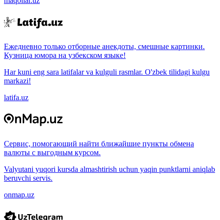
maqollar.uz
Ежедневно только отборные анекдоты, смешные картинки.
Кузница юмора на узбекском языке!
Har kuni eng sara latifalar va kulguli rasmlar. O'zbek tilidagi kulgu
markazi!
latifa.uz
Сервис, помогающий найти ближайшие пункты обмена
валюты с выгодным курсом.
Valyutani yuqori kursda almashtirish uchun yaqin punktlarni aniqlab
beruvchi servis.
onmap.uz