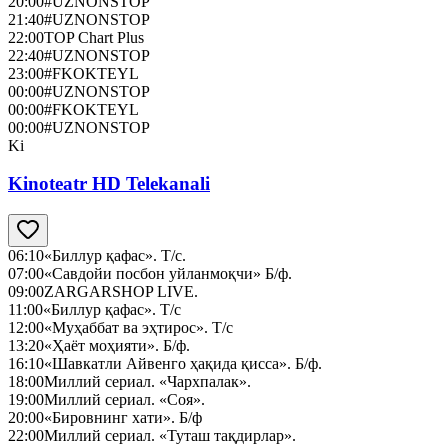
20:00
#UZNONSTOP
21:40
#UZNONSTOP
22:00
TOP Chart Plus
22:40
#UZNONSTOP
23:00
#FKOKTEYL
00:00
#UZNONSTOP
00:00
#FKOKTEYL
00:00
#UZNONSTOP
Ki
Kinoteatr HD Telekanali
06:10
«Биллур қафас». Т/с.
07:00
«Савдойи посбон уйланмоқчи» Б/ф.
09:00
ZARGARSHOP LIVE.
11:00
«Биллур қафас». Т/с
12:00
«Муҳаббат ва эҳтирос». Т/с
13:20
«Ҳаёт моҳияти». Б/ф.
16:10
«Шавкатли Айвенго ҳақида қисса». Б/ф.
18:00
Миллий сериал. «Чархпалак».
19:00
Миллий сериал. «Соя».
20:00
«Бировнинг хати». Б/ф
22:00
Миллий сериал. «Туташ тақдирлар».