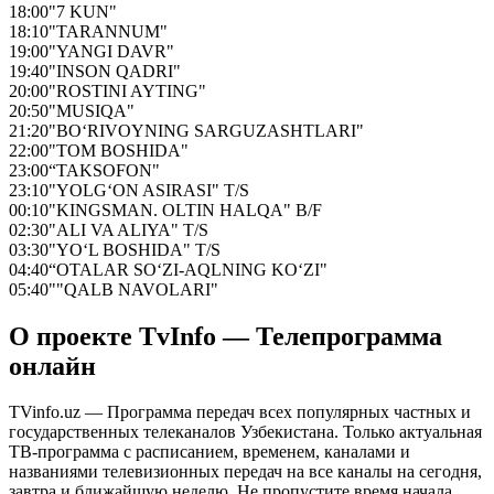
18:00
"7 KUN"
18:10
"TARANNUM"
19:00
"YANGI DAVR"
19:40
"INSON QADRI"
20:00
"ROSTINI AYTING"
20:50
"MUSIQA"
21:20
"BO‘RIVOYNING SARGUZASHTLARI"
22:00
"TOM BOSHIDA"
23:00
“TAKSOFON"
23:10
"YOLG‘ON ASIRASI" T/S
00:10
"KINGSMAN. OLTIN HALQA" B/F
02:30
"ALI VA ALIYA" T/S
03:30
"YO‘L BOSHIDA" T/S
04:40
“OTALAR SO‘ZI-AQLNING KO‘ZI"
05:40
""QALB NAVOLARI"
О проекте TvInfo — Телепрограмма
онлайн
TVinfo.uz — Программа передач всех популярных частных и
государственных телеканалов Узбекистана. Только актуальная
ТВ-программа с расписанием, временем, каналами и
названиями телевизионных передач на все каналы на сегодня,
завтра и ближайшую неделю. Не пропустите время начала