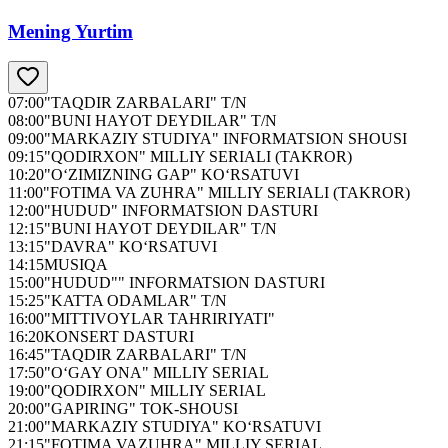
Mening Yurtim
07:00
"TAQDIR ZARBALARI" T/N
08:00
"BUNI HAYOT DEYDILAR" T/N
09:00
"MARKAZIY STUDIYA" INFORMATSION SHOUSI
09:15
"QODIRXON" MILLIY SERIALI (TAKROR)
10:20
"O‘ZIMIZNING GAP" KO‘RSATUVI
11:00
"FOTIMA VA ZUHRA" MILLIY SERIALI (TAKROR)
12:00
"HUDUD" INFORMATSION DASTURI
12:15
"BUNI HAYOT DEYDILAR" T/N
13:15
"DAVRA" KO‘RSATUVI
14:15
MUSIQA
15:00
"HUDUD"" INFORMATSION DASTURI
15:25
"KATTA ODAMLAR" T/N
16:00
"MITTIVOYLAR TAHRIRIYATI"
16:20
KONSERT DASTURI
16:45
"TAQDIR ZARBALARI" T/N
17:50
"O‘GAY ONA" MILLIY SERIAL
19:00
"QODIRXON" MILLIY SERIAL
20:00
"GAPIRING" TOK-SHOUSI
21:00
"MARKAZIY STUDIYA" KO‘RSATUVI
21:15
"FOTIMA VAZUHRA" MILLIY SERIAL