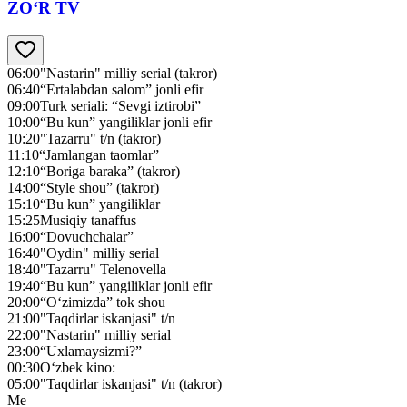
ZO‘R TV
06:00
"Nastarin" milliy serial (takror)
06:40
“Ertalabdan salom” jonli efir
09:00
Turk seriali: “Sevgi iztirobi”
10:00
“Bu kun” yangiliklar jonli efir
10:20
"Tazarru" t/n (takror)
11:10
“Jamlangan taomlar”
12:10
“Boriga baraka” (takror)
14:00
“Style shou” (takror)
15:10
“Bu kun” yangiliklar
15:25
Musiqiy tanaffus
16:00
“Dovuchchalar”
16:40
"Oydin" milliy serial
18:40
"Tazarru" Telenovella
19:40
“Bu kun” yangiliklar jonli efir
20:00
“O‘zimizda” tok shou
21:00
"Taqdirlar iskanjasi" t/n
22:00
"Nastarin" milliy serial
23:00
“Uxlamaysizmi?”
00:30
O‘zbek kino:
05:00
"Taqdirlar iskanjasi" t/n (takror)
Me