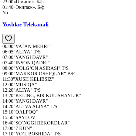
23:00
«Гемини». Б/ф.
01:40
«Экипаж». Б/ф.
Yo
Yoshlar Telekanali
06:00
"VATAN MEHRI"
06:05
"ALIYA" T/S
07:00
"YANGI DAVR"
07:40
"INSON QADRI"
08:00
"YOLG‘ON ASIRASI" T/S
09:00
"MAKKOR OSHIQLAR" B/F
11:30
"XUSH KELIBSIZ"
12:00
"MUSIQA"
12:20
"ALIYA" T/S
13:20
"KELING, BIR KULISHAYLIK"
14:00
"YANGI DAVR"
14:20
"ALI VA ALIYA" T/S
15:10
"QALPOQ"
15:50
"SAYLOV"
16:40
"SO‘NGGI REKORDLAR"
17:00
"7 KUN"
17:10
"YO‘L BOSHIDA" T/S