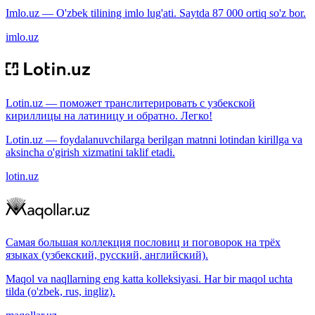
Imlo.uz — O'zbek tilining imlo lug'ati. Saytda 87 000 ortiq so'z bor.
imlo.uz
Lotin.uz — поможет транслитерировать с узбекской
кириллицы на латиницу и обратно. Легко!
Lotin.uz — foydalanuvchilarga berilgan matnni lotindan kirillga va
aksincha o'girish xizmatini taklif etadi.
lotin.uz
Самая большая коллекция пословиц и поговорок на трёх
языках (узбекский, русский, английский).
Maqol va naqllarning eng katta kolleksiyasi. Har bir maqol uchta
tilda (o'zbek, rus, ingliz).