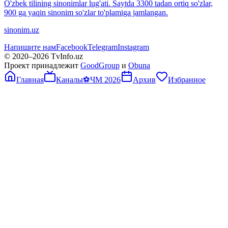
O'zbek tilining sinonimlar lug'ati. Saytda 3300 tadan ortiq so'zlar,
900 ga yaqin sinonim so'zlar to'plamiga jamlangan.
sinonim.uz
Напишите нам
Facebook
Telegram
Instagram
© 2020–
2026
TvInfo.uz
Проект принадлежит
GoodGroup
и
Obuna
Главная
Каналы
⚽
ЧМ 2026
Архив
Избранное