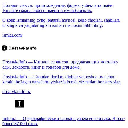
Полный смысл, происхождение, формы узбекских имён.
Узнайте смысл своего имени и имён близких.
O'zbek Ismlarning to'liq, batafsil ma'nosi, kelib chiqishi, shakllari.
O'zingiz va yaqinlaringizni ismlari ma'nosini bilib oling.
ismlar.com
DostavkaInfo — Каталог сервисов, предлагающих доставку
еды, лекарств, книг и товаров для дома.
DostavkaInfo — Taomlar, dorilar, kitoblar va boshqa uy uchun
kerakli bo'lagan narsalarni yetkazib berish xizmatlari bor servislar.
dostavkainfo.uz
Imlo.uz — Орфографический словарь узбекского языка. В базе
более 87 000 слов.