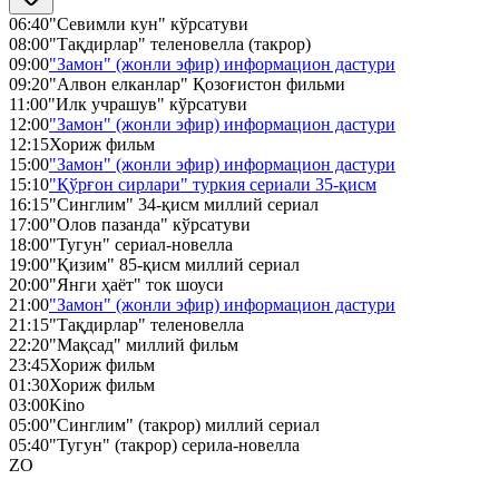
06:40
"Севимли кун" кўрсатуви
08:00
"Тақдирлар" теленовелла (такрор)
09:00
"Замон" (жонли эфир) информацион дастури
09:20
"Алвон елканлар" Қозоғистон фильми
11:00
"Илк учрашув" кўрсатуви
12:00
"Замон" (жонли эфир) информацион дастури
12:15
Хориж фильм
15:00
"Замон" (жонли эфир) информацион дастури
15:10
"Қўрғон сирлари" туркия сериали 35-қисм
16:15
"Синглим" 34-қисм миллий сериал
17:00
"Олов пазанда" кўрсатуви
18:00
"Тугун" сериал-новелла
19:00
"Қизим" 85-қисм миллий сериал
20:00
"Янги ҳаёт" ток шоуси
21:00
"Замон" (жонли эфир) информацион дастури
21:15
"Тақдирлар" теленовелла
22:20
"Мақсад" миллий фильм
23:45
Хориж фильм
01:30
Хориж фильм
03:00
Kino
05:00
"Синглим" (такрор) миллий сериал
05:40
"Тугун" (такрор) серила-новелла
ZO