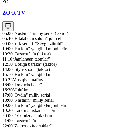
ZO
ZO‘R TV
06:00
"Nastarin" milliy serial (takror)
06:40
“Ertalabdan salom” jonli efir
09:00
Turk seriali: “Sevgi iztirobi”
10:00
“Bu kun” yangiliklar jonli efir
10:20
"Tazarru" t/n (takror)
11:10
“Jamlangan taomlar”
12:10
“Boriga baraka” (takror)
14:00
“Style shou” (takror)
15:10
“Bu kun” yangiliklar
15:25
Musiqiy tanaffus
16:00
“Dovuchchalar”
16:30
Multfilm
17:00
"Oydin" milliy serial
18:00
"Nastarin" milliy serial
19:00
“Bu kun” yangiliklar jonli efir
19:20
“Taqdirlar iskanjasi” t/n
20:00
“O‘zimizda” tok shou
21:00
“Tazarru” t/n
22:00
“Zamonaviy ertaklar”