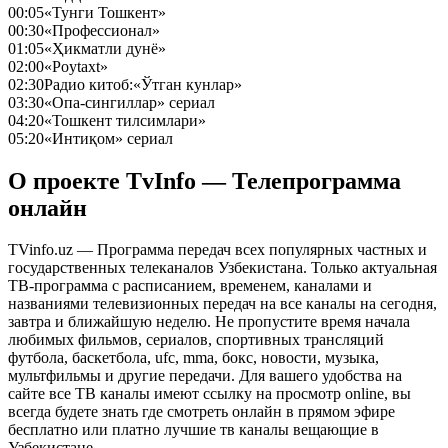
00:05
«Тунги Тошкент»
00:30
«Профессионал»
01:05
«Ҳикматли дунё»
02:00
«Poytaxt»
02:30
Радио китоб:«Ўтган кунлар»
03:30
«Опа-сингиллар» сериал
04:20
«Тошкент тилсимлари»
05:20
«Интиқом» сериал
О проекте TvInfo — Телепрограмма
онлайн
TVinfo.uz — Программа передач всех популярных частных и
государственных телеканалов Узбекистана. Только актуальная
ТВ-программа с расписанием, временем, каналами и
названиями телевизионных передач на все каналы на сегодня,
завтра и ближайшую неделю. Не пропустите время начала
любимых фильмов, сериалов, спортивных трансляций
футбола, баскетбола, ufc, mma, бокс, новости, музыка,
мультфильмы и другие передачи. Для вашего удобства на
сайте все ТВ каналы имеют ссылку на просмотр online, вы
всегда будете знать где смотреть онлайн в прямом эфире
бесплатно или платно лучшие тв каналы вещающие в
Узбекистане.