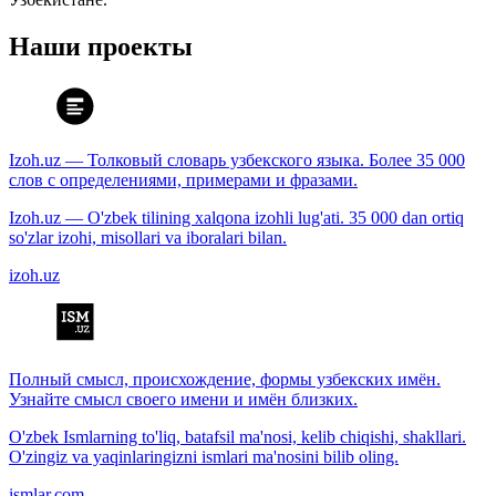
Наши проекты
Izoh.uz — Толковый словарь узбекского языка. Более 35 000
слов с определениями, примерами и фразами.
Izoh.uz — O'zbek tilining xalqona izohli lug'ati. 35 000 dan ortiq
so'zlar izohi, misollari va iboralari bilan.
izoh.uz
Полный смысл, происхождение, формы узбекских имён.
Узнайте смысл своего имени и имён близких.
O'zbek Ismlarning to'liq, batafsil ma'nosi, kelib chiqishi, shakllari.
O'zingiz va yaqinlaringizni ismlari ma'nosini bilib oling.
ismlar.com