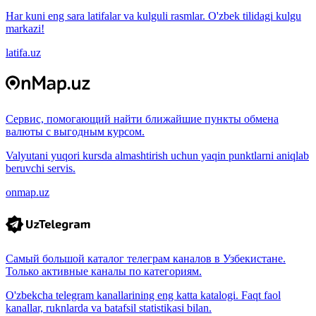
Har kuni eng sara latifalar va kulguli rasmlar. O'zbek tilidagi kulgu
markazi!
latifa.uz
Сервис, помогающий найти ближайшие пункты обмена
валюты с выгодным курсом.
Valyutani yuqori kursda almashtirish uchun yaqin punktlarni aniqlab
beruvchi servis.
onmap.uz
Самый большой каталог телеграм каналов в Узбекистане.
Только активные каналы по категориям.
O'zbekcha telegram kanallarining eng katta katalogi. Faqt faol
kanallar, ruknlarda va batafsil statistikasi bilan.