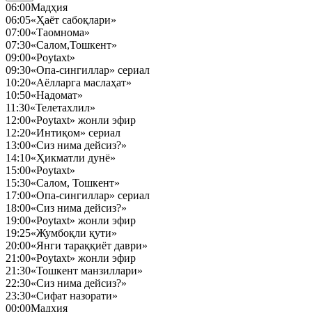
06:00
Мадҳия
06:05
«Ҳаёт сабоқлари»
07:00
«Таомнома»
07:30
«Салом,Тошкент»
09:00
«Poytaxt»
09:30
«Опа-сингиллар» сериал
10:20
«Аёлларга маслаҳат»
10:50
«Надомат»
11:30
«Телетахлил»
12:00
«Poytaxt» жонли эфир
12:20
«Интиқом» сериал
13:00
«Сиз нима дейсиз?»
14:10
«Ҳикматли дунё»
15:00
«Poytaxt»
15:30
«Салом, Тошкент»
17:00
«Опа-сингиллар» сериал
18:00
«Сиз нима дейсиз?»
19:00
«Poytaxt» жонли эфир
19:25
«Жумбоқли қути»
20:00
«Янги тараққиёт даври»
21:00
«Poytaxt» жонли эфир
21:30
«Тошкент манзиллари»
22:30
«Сиз нима дейсиз?»
23:30
«Сифат назорати»
00:00
Мадҳия