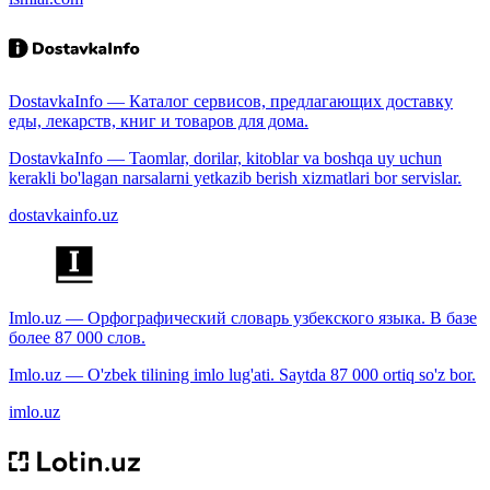
DostavkaInfo — Каталог сервисов, предлагающих доставку
еды, лекарств, книг и товаров для дома.
DostavkaInfo — Taomlar, dorilar, kitoblar va boshqa uy uchun
kerakli bo'lagan narsalarni yetkazib berish xizmatlari bor servislar.
dostavkainfo.uz
Imlo.uz — Орфографический словарь узбекского языка. В базе
более 87 000 слов.
Imlo.uz — O'zbek tilining imlo lug'ati. Saytda 87 000 ortiq so'z bor.
imlo.uz