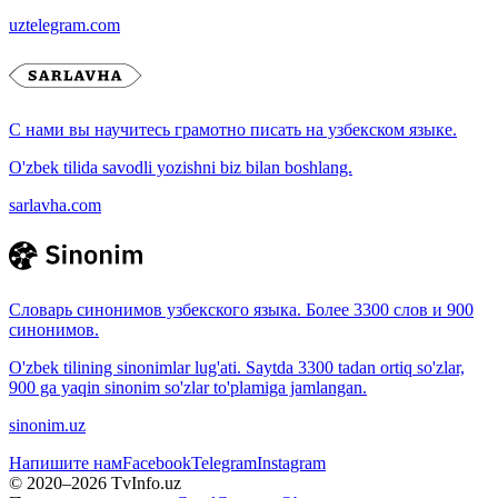
uztelegram.com
С нами вы научитесь грамотно писать на узбекском языке.
O'zbek tilida savodli yozishni biz bilan boshlang.
sarlavha.com
Словарь синонимов узбекского языка. Более 3300 слов и 900
синонимов.
O'zbek tilining sinonimlar lug'ati. Saytda 3300 tadan ortiq so'zlar,
900 ga yaqin sinonim so'zlar to'plamiga jamlangan.
sinonim.uz
Напишите нам
Facebook
Telegram
Instagram
© 2020–
2026
TvInfo.uz