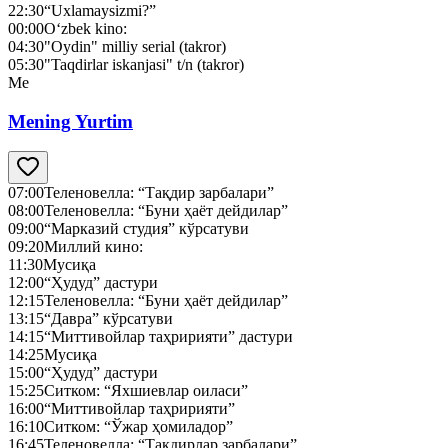
22:30
“Uxlamaysizmi?”
00:00
O‘zbek kino:
04:30
"Oydin" milliy serial (takror)
05:30
"Taqdirlar iskanjasi" t/n (takror)
Me
Mening Yurtim
07:00
Теленовелла: “Тақдир зарбалари”
08:00
Теленовелла: “Буни ҳаёт дейдилар”
09:00
“Марказий студия” кўрсатуви
09:20
Миллий кино:
11:30
Мусиқа
12:00
“Ҳудуд” дастури
12:15
Теленовелла: “Буни ҳаёт дейдилар”
13:15
“Давра” кўрсатуви
14:15
“Миттивойлар таҳририяти” дастури
14:25
Мусиқа
15:00
“Ҳудуд” дастури
15:25
Ситком: “Яхшиевлар оиласи”
16:00
“Миттивойлар таҳририяти”
16:10
Ситком: “Ўжар ҳомиладор”
16:45
Теленовелла: “Тақдирлар зарбалари”