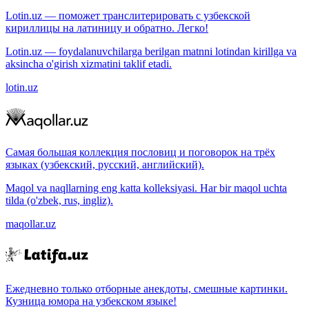
Lotin.uz — поможет транслитерировать с узбекской
кириллицы на латиницу и обратно. Легко!
Lotin.uz — foydalanuvchilarga berilgan matnni lotindan kirillga va
aksincha o'girish xizmatini taklif etadi.
lotin.uz
Самая большая коллекция пословиц и поговорок на трёх
языках (узбекский, русский, английский).
Maqol va naqllarning eng katta kolleksiyasi. Har bir maqol uchta
tilda (o'zbek, rus, ingliz).
maqollar.uz
Ежедневно только отборные анекдоты, смешные картинки.
Кузница юмора на узбекском языке!