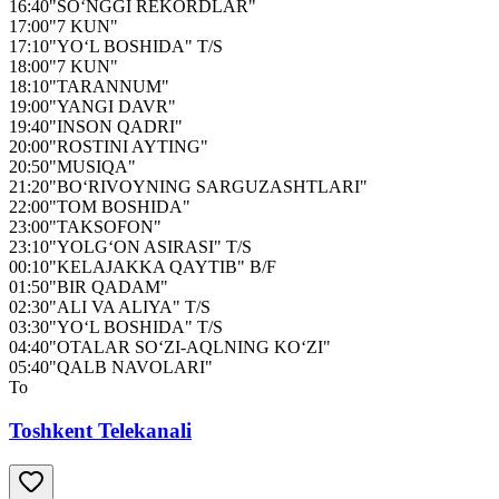
16:40
"SO‘NGGI REKORDLAR"
17:00
"7 KUN"
17:10
"YO‘L BOSHIDA" T/S
18:00
"7 KUN"
18:10
"TARANNUM"
19:00
"YANGI DAVR"
19:40
"INSON QADRI"
20:00
"ROSTINI AYTING"
20:50
"MUSIQA"
21:20
"BO‘RIVOYNING SARGUZASHTLARI"
22:00
"TOM BOSHIDA"
23:00
"TAKSOFON"
23:10
"YOLG‘ON ASIRASI" T/S
00:10
"KELAJAKKA QAYTIB" B/F
01:50
"BIR QADAM"
02:30
"ALI VA ALIYA" T/S
03:30
"YO‘L BOSHIDA" T/S
04:40
"OTALAR SO‘ZI-AQLNING KO‘ZI"
05:40
"QALB NAVOLARI"
To
Toshkent Telekanali