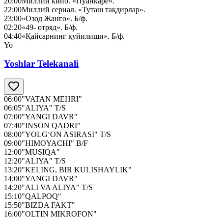
20:00
Миллий кино. «Пуанкаре».
22:00
Миллий сериал. «Туташ тақдирлар».
23:00
«Озод Жанго». Б/ф.
02:20
«49- отряд». Б/ф.
04:40
«Қайсарнинг қуйилиши». Б/ф.
Yo
Yoshlar Telekanali
06:00
"VATAN MEHRI"
06:05
"ALIYA" T/S
07:00
"YANGI DAVR"
07:40
"INSON QADRI"
08:00
"YOLG‘ON ASIRASI" T/S
09:00
"HIMOYACHI" B/F
12:00
"MUSIQA"
12:20
"ALIYA" T/S
13:20
"KELING, BIR KULISHAYLIK"
14:00
"YANGI DAVR"
14:20
"ALI VA ALIYA" T/S
15:10
"QALPOQ"
15:50
"BIZDA FAKT"
16:00
"OLTIN MIKROFON"