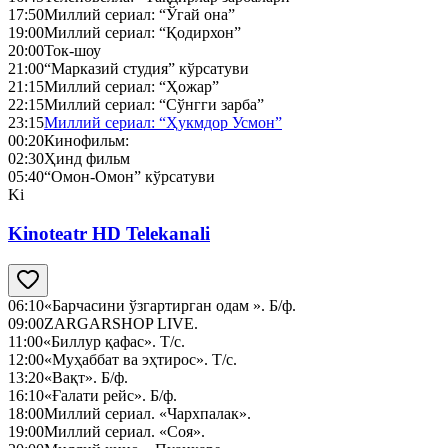
17:50
Миллий сериал: “Ўгай она”
19:00
Миллий сериал: “Қодирхон”
20:00
Ток-шоу
21:00
“Марказий студия” кўрсатуви
21:15
Миллий сериал: “Ҳожар”
22:15
Миллий сериал: “Сўнгги зарба”
23:15
Миллий сериал: “Ҳукмдор Усмон”
00:20
Кинофильм:
02:30
Ҳинд фильм
05:40
“Омон-Омон” кўрсатуви
Ki
Kinoteatr HD Telekanali
06:10
«Барчасини ўзгартирган одам ». Б/ф.
09:00
ZARGARSHOP LIVE.
11:00
«Биллур қафас». Т/с.
12:00
«Муҳаббат ва эҳтирос». Т/с.
13:20
«Вақт». Б/ф.
16:10
«Ғалати рейс». Б/ф.
18:00
Миллий сериал. «Чархпалак».
19:00
Миллий сериал. «Соя».