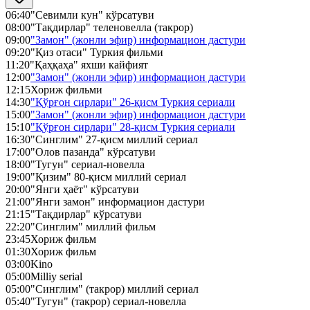
06:40
"Севимли кун" кўрсатуви
08:00
"Тақдирлар" теленовелла (такрор)
09:00
"Замон" (жонли эфир) информацион дастури
09:20
"Қиз отаси" Туркия фильми
11:20
"Қаҳқаҳа" яхши кайфият
12:00
"Замон" (жонли эфир) информацион дастури
12:15
Хориж фильми
14:30
"Қўрғон сирлари" 26-қисм Туркия сериали
15:00
"Замон" (жонли эфир) информацион дастури
15:10
"Қўрғон сирлари" 28-қисм Туркия сериали
16:30
"Синглим" 27-қисм миллий сериал
17:00
"Олов пазанда" кўрсатуви
18:00
"Тугун" сериал-новелла
19:00
"Қизим" 80-қисм миллий сериал
20:00
"Янги ҳаёт" кўрсатуви
21:00
"Янги замон" информацион дастури
21:15
"Тақдирлар" кўрсатуви
22:20
"Cинглим" миллий фильм
23:45
Хориж фильм
01:30
Хориж фильм
03:00
Kino
05:00
Milliy serial
05:00
"Синглим" (такрор) миллий сериал
05:40
"Тугун" (такрор) сериал-новелла