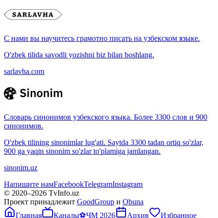
С нами вы научитесь грамотно писать на узбекском языке.
O'zbek tilida savodli yozishni biz bilan boshlang.
sarlavha.com
Словарь синонимов узбекского языка. Более 3300 слов и 900
синонимов.
O'zbek tilining sinonimlar lug'ati. Saytda 3300 tadan ortiq so'zlar,
900 ga yaqin sinonim so'zlar to'plamiga jamlangan.
sinonim.uz
Напишите нам
Facebook
Telegram
Instagram
© 2020–
2026
TvInfo.uz
Проект принадлежит
GoodGroup
и
Obuna
Главная
Каналы
⚽
ЧМ 2026
Архив
Избранное