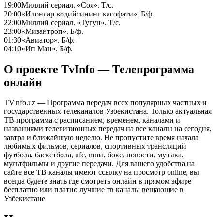
19:00
Миллий сериал. «Соя». Т/с.
20:00
«Илонлар водийсининг касофати». Б/ф.
22:00
Миллий сериал. «Тугун». Т/с.
23:00
«Мизантроп». Б/ф.
01:30
«Авиатор». Б/ф.
04:10
«Ип Ман». Б/ф.
О проекте TvInfo — Телепрограмма
онлайн
TVinfo.uz — Программа передач всех популярных частных и
государственных телеканалов Узбекистана. Только актуальная
ТВ-программа с расписанием, временем, каналами и
названиями телевизионных передач на все каналы на сегодня,
завтра и ближайшую неделю. Не пропустите время начала
любимых фильмов, сериалов, спортивных трансляций
футбола, баскетбола, ufc, mma, бокс, новости, музыка,
мультфильмы и другие передачи. Для вашего удобства на
сайте все ТВ каналы имеют ссылку на просмотр online, вы
всегда будете знать где смотреть онлайн в прямом эфире
бесплатно или платно лучшие тв каналы вещающие в
Узбекистане.