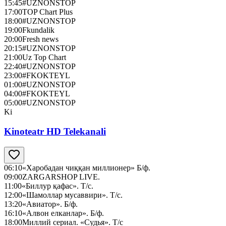
15:45
#UZNONSTOP
17:00
TOP Chart Plus
18:00
#UZNONSTOP
19:00
Fkundalik
20:00
Fresh news
20:15
#UZNONSTOP
21:00
Uz Top Chart
22:40
#UZNONSTOP
23:00
#FKOKTEYL
01:00
#UZNONSTOP
04:00
#FKOKTEYL
05:00
#UZNONSTOP
Ki
Kinoteatr HD Telekanali
06:10
«Харобадан чиққан миллионер» Б/ф.
09:00
ZARGARSHOP LIVE.
11:00
«Биллур қафас». Т/с.
12:00
«Шамоллар мусаввири». Т/с.
13:20
«Авиатор». Б/ф.
16:10
«Алвон елканлар». Б/ф.
18:00
Миллий сериал. «Судья». Т/с