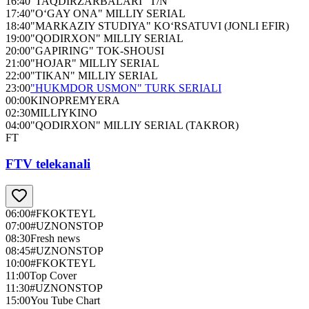
16:40
"TAQDIRZARBALARI" T/N
17:40
"O‘GAY ONA" MILLIY SERIAL
18:40
"MARKAZIY STUDIYA" KO‘RSATUVI (JONLI EFIR)
19:00
"QODIRXON" MILLIY SERIAL
20:00
"GAPIRING" TOK-SHOUSI
21:00
"HOJAR" MILLIY SERIAL
22:00
"TIKAN" MILLIY SERIAL
23:00
"HUKMDOR USMON" TURK SERIALI
00:00
KINOPREMYERA
02:30
MILLIYKINO
04:00
"QODIRXON" MILLIY SERIAL (TAKROR)
FT
FTV telekanali
06:00
#FKOKTEYL
07:00
#UZNONSTOP
08:30
Fresh news
08:45
#UZNONSTOP
10:00
#FKOKTEYL
11:00
Top Cover
11:30
#UZNONSTOP
15:00
You Tube Chart