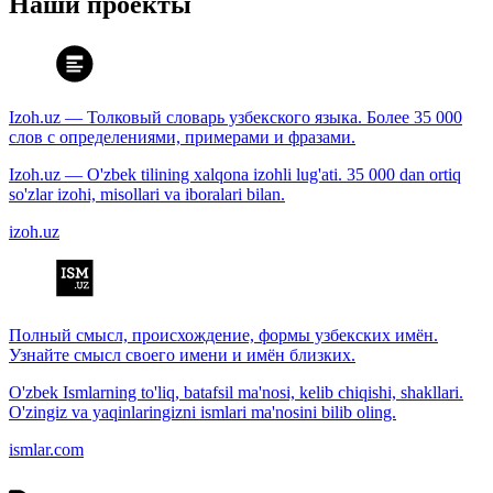
Наши проекты
Izoh.uz — Толковый словарь узбекского языка. Более 35 000
слов с определениями, примерами и фразами.
Izoh.uz — O'zbek tilining xalqona izohli lug'ati. 35 000 dan ortiq
so'zlar izohi, misollari va iboralari bilan.
izoh.uz
Полный смысл, происхождение, формы узбекских имён.
Узнайте смысл своего имени и имён близких.
O'zbek Ismlarning to'liq, batafsil ma'nosi, kelib chiqishi, shakllari.
O'zingiz va yaqinlaringizni ismlari ma'nosini bilib oling.
ismlar.com