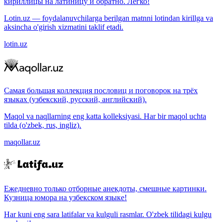
кириллицы на латиницу и обратно. Легко!
Lotin.uz — foydalanuvchilarga berilgan matnni lotindan kirillga va
aksincha o'girish xizmatini taklif etadi.
lotin.uz
Самая большая коллекция пословиц и поговорок на трёх
языках (узбекский, русский, английский).
Maqol va naqllarning eng katta kolleksiyasi. Har bir maqol uchta
tilda (o'zbek, rus, ingliz).
maqollar.uz
Ежедневно только отборные анекдоты, смешные картинки.
Кузница юмора на узбекском языке!
Har kuni eng sara latifalar va kulguli rasmlar. O'zbek tilidagi kulgu