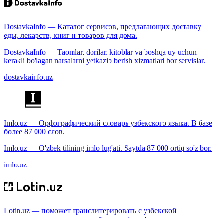
DostavkaInfo — Каталог сервисов, предлагающих доставку
еды, лекарств, книг и товаров для дома.
DostavkaInfo — Taomlar, dorilar, kitoblar va boshqa uy uchun
kerakli bo'lagan narsalarni yetkazib berish xizmatlari bor servislar.
dostavkainfo.uz
Imlo.uz — Орфографический словарь узбекского языка. В базе
более 87 000 слов.
Imlo.uz — O'zbek tilining imlo lug'ati. Saytda 87 000 ortiq so'z bor.
imlo.uz
Lotin.uz — поможет транслитерировать с узбекской