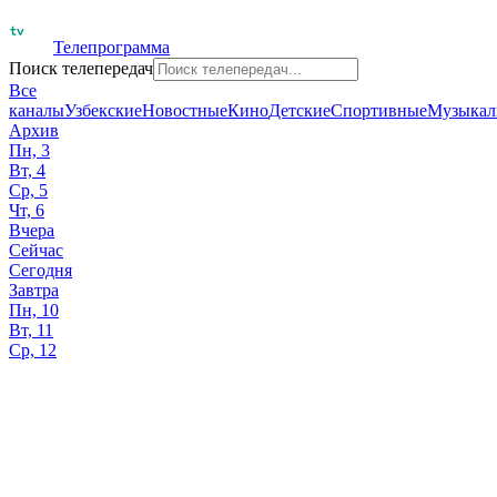
Телепрограмма
Поиск телепередач
Все
каналы
Узбекские
Новостные
Кино
Детские
Спортивные
Музыкал
Архив
Пн, 3
Вт, 4
Ср, 5
Чт, 6
Вчера
Сейчас
Сегодня
Завтра
Пн, 10
Вт, 11
Ср, 12