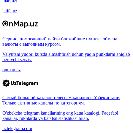
markazi!
latifa.uz
Сервис, помогающий найти ближайшие пункты обмена
валюты с выгодным курсом.
Valyutani yuqori kursda almashtirish uchun yaqin punktlarni aniqlab
beruvchi servis.
onmap.uz
Самый большой каталог телеграм каналов в Узбекистане.
Только активные каналы по категориям.
O'zbekcha telegram kanallarining eng katta katalogi. Faqt faol
kanallar, ruknlarda va batafsil statistikasi bilan.
uztelegram.com