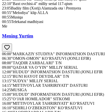
22:10
"Baxt ovchisi-4" milliy serial 117-qism
23:05
Badiiy film (Xorij) Alamzada ota \ Premyera
00:55
"Melodiya" klip ALLA
00:55
Musiqa
00:55
Telekanal madhiyasi
Me
Mening Yurtim
06:00
"MARKAZIY STUDIYA" INFORMATSION DASTURI
06:30
"OMON-OMON" KO‘RSATUVI (JONLI EFIR)
08:00
"TAQDIR ZARBALARI" T/N
09:00
"QADAR VA O‘YIN" MILLIY SERIAL
12:00
"HUDUD" INFORMATSION DASTURI (JONLI EFIR
12:15
"BUNI HAYOT DEYDILAR" T/N
13:15
"SUDYA" MILLIY SERIAL
14:15
"MITTIVOYLAR TAHRIRIYATI" DASTURI
14:25
MUSIGA
15:00
"HUDUD" INFORMATSION DASTURI (JONLI EFIR)
15:25
"O‘JAR HOMILADOR" SITKOMI
16:00
"MITTIVOYLAR TAHRIRIYATI" KO‘RSATUVI
16:10
"SEHRLI O‘ZBEKISTON" KO‘RSATUVI