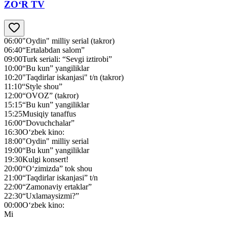
ZO‘R TV
06:00
"Oydin" milliy serial (takror)
06:40
“Ertalabdan salom”
09:00
Turk seriali: “Sevgi iztirobi”
10:00
“Bu kun” yangiliklar
10:20
"Taqdirlar iskanjasi" t/n (takror)
11:10
“Style shou”
12:00
“OVOZ” (takror)
15:15
“Bu kun” yangiliklar
15:25
Musiqiy tanaffus
16:00
“Dovuchchalar”
16:30
O‘zbek kino:
18:00
"Oydin" milliy serial
19:00
“Bu kun” yangiliklar
19:30
Kulgi konsert!
20:00
“O‘zimizda” tok shou
21:00
“Taqdirlar iskanjasi” t/n
22:00
“Zamonaviy ertaklar”
22:30
“Uxlamaysizmi?”
00:00
O‘zbek kino:
Mi