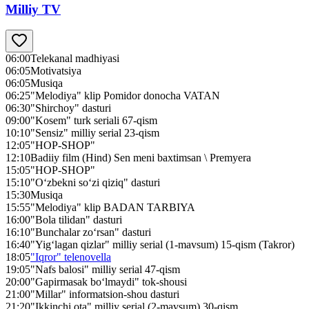
Milliy TV
06:00
Telekanal madhiyasi
06:05
Motivatsiya
06:05
Musiqa
06:25
"Melodiya" klip Pomidor donocha VATAN
06:30
"Shirchoy" dasturi
09:00
"Kosem" turk seriali 67-qism
10:10
"Sensiz" milliy serial 23-qism
12:05
"HOP-SHOP"
12:10
Badiiy film (Hind) Sen meni baxtimsan \ Premyera
15:05
"HOP-SHOP"
15:10
"O‘zbekni so‘zi qiziq" dasturi
15:30
Musiqa
15:55
"Melodiya" klip BADAN TARBIYA
16:00
"Bola tilidan" dasturi
16:10
"Bunchalar zo‘rsan" dasturi
16:40
"Yig‘lagan qizlar" milliy serial (1-mavsum) 15-qism (Takror)
18:05
"Iqror" telenovella
19:05
"Nafs balosi" milliy serial 47-qism
20:00
"Gapirmasak bo‘lmaydi" tok-shousi
21:00
"Millar" informatsion-shou dasturi
21:20
"Ikkinchi ota" milliy serial (2-mavsum) 30-qism