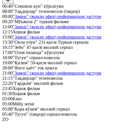
06:40
"Севимли кун" кўрсатуви
08:00
"Тақдирлар" теленовелла (такрор)
09:00
"Замон" (жонли эфир) информацион дастури
09:20
"Мўъжиза 2" туркия фильми
12:00
"Замон" (жонли эфир) информацион дастури
12:15
Хориж фильм
15:00
"Замон" (жонли эфир) информацион дастури
15:30
"Оила учун" 231-қисм Туркия сериали
16:15
"Зебо" 47-қисм миллий сериал
17:00
"Олов пазанда" кўрсатуви
18:00
"Тугун" сериал-новелла
19:00
"Қизим" 59-қисм миллий сериал
20:00
"Янги ҳаёт" ток шоуси
21:00
"Замон" (жонли эфир) информацион дастури
21:15
"Тақдирлар" теленовелла
22:20
"Гардкам" миллий фильм
23:45
Хориж фильм
01:30
Хориж фильм
03:00
Kino
05:00
Milliy serial
05:00
"Қора кўзим" миллий сериал
05:40
"Тугун" (такрор) сериал-новелла
ZO