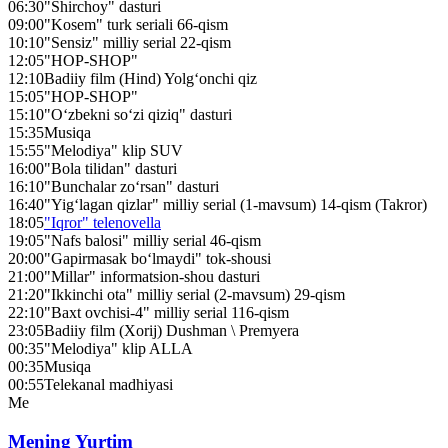
06:30
"Shirchoy" dasturi
09:00
"Kosem" turk seriali 66-qism
10:10
"Sensiz" milliy serial 22-qism
12:05
"HOP-SHOP"
12:10
Badiiy film (Hind) Yolg‘onchi qiz
15:05
"HOP-SHOP"
15:10
"O‘zbekni so‘zi qiziq" dasturi
15:35
Musiqa
15:55
"Melodiya" klip SUV
16:00
"Bola tilidan" dasturi
16:10
"Bunchalar zo‘rsan" dasturi
16:40
"Yig‘lagan qizlar" milliy serial (1-mavsum) 14-qism (Takror)
18:05
"Iqror" telenovella
19:05
"Nafs balosi" milliy serial 46-qism
20:00
"Gapirmasak bo‘lmaydi" tok-shousi
21:00
"Millar" informatsion-shou dasturi
21:20
"Ikkinchi ota" milliy serial (2-mavsum) 29-qism
22:10
"Baxt ovchisi-4" milliy serial 116-qism
23:05
Badiiy film (Xorij) Dushman \ Premyera
00:35
"Melodiya" klip ALLA
00:35
Musiqa
00:55
Telekanal madhiyasi
Me
Mening Yurtim