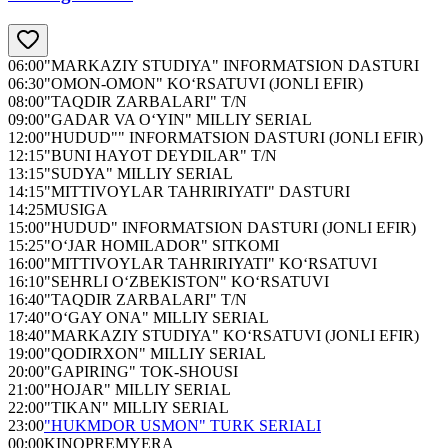
06:00
"MARKAZIY STUDIYA" INFORMATSION DASTURI
06:30
"OMON-OMON" KO‘RSATUVI (JONLI EFIR)
08:00
"TAQDIR ZARBALARI" T/N
09:00
"GADAR VA O‘YIN" MILLIY SERIAL
12:00
"HUDUD"" INFORMATSION DASTURI (JONLI EFIR)
12:15
"BUNI HAYOT DEYDILAR" T/N
13:15
"SUDYA" MILLIY SERIAL
14:15
"MITTIVOYLAR TAHRIRIYATI" DASTURI
14:25
MUSIGA
15:00
"HUDUD" INFORMATSION DASTURI (JONLI EFIR)
15:25
"O‘JAR HOMILADOR" SITKOMI
16:00
"MITTIVOYLAR TAHRIRIYATI" KO‘RSATUVI
16:10
"SEHRLI O‘ZBEKISTON" KO‘RSATUVI
16:40
"TAQDIR ZARBALARI" T/N
17:40
"O‘GAY ONA" MILLIY SERIAL
18:40
"MARKAZIY STUDIYA" KO‘RSATUVI (JONLI EFIR)
19:00
"QODIRXON" MILLIY SERIAL
20:00
"GAPIRING" TOK-SHOUSI
21:00
"HOJAR" MILLIY SERIAL
22:00
"TIKAN" MILLIY SERIAL
23:00
"HUKMDOR USMON" TURK SERIALI
00:00
KINOPREMYERA