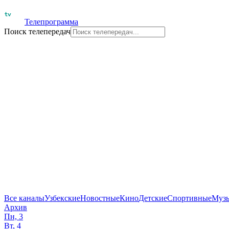
Телепрограмма
Поиск телепередач
Все каналы
Узбекские
Новостные
Кино
Детские
Спортивные
Муз
Архив
Пн, 3
Вт, 4