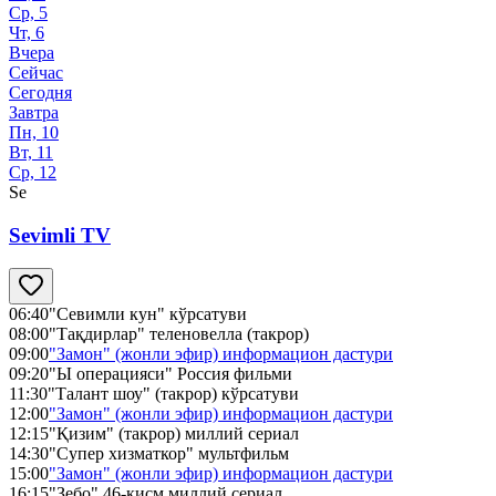
Ср, 5
Чт, 6
Вчера
Сейчас
Сегодня
Завтра
Пн, 10
Вт, 11
Ср, 12
Se
Sevimli TV
06:40
"Севимли кун" кўрсатуви
08:00
"Тақдирлар" теленовелла (такрор)
09:00
"Замон" (жонли эфир) информацион дастури
09:20
"Ы операцияси" Россия фильми
11:30
"Талант шоу" (такрор) кўрсатуви
12:00
"Замон" (жонли эфир) информацион дастури
12:15
"Қизим" (такрор) миллий сериал
14:30
"Супер хизматкор" мультфильм
15:00
"Замон" (жонли эфир) информацион дастури
16:15
"Зебо" 46-қисм миллий сериал