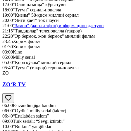
17:00
"Олов пазанда" кўрсатуви
18:00
"Тугун" сериал-новелла
19:00
"Қизим" 58-қисм миллий сериал
20:00
"Янги ҳаёт" ток шоуси
21:00
"Замон" (жонли эфир) информацион дастури
21:15
"Тақдирлар" теленовелла (такрор)
22:20
"Эр бермоқ, жон бермоқ" миллий фильм
23:45
Хориж фильм
01:30
Хориж фильм
03:00
Kino
05:00
Milliy serial
05:00
"Қора кўзим" миллий сериал
05:40
"Тугун" (такрор) сериал-новелла
ZO
ZO‘R TV
06:00
Farzandim jigarbandim
06:00
"Oydin" milliy serial (takror)
06:40
“Ertalabdan salom”
09:00
Turk seriali: “Sevgi iztirobi”
10:00
“Bu kun” yangiliklar