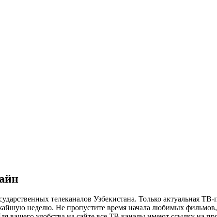
лайн
сударственных телеканалов Узбекистана. Только актуальная ТВ-
ижайшую неделю. Не пропустите время начала любимых фильмов, 
я вашего удобства на сайте все ТВ каналы имеют ссылку на просм