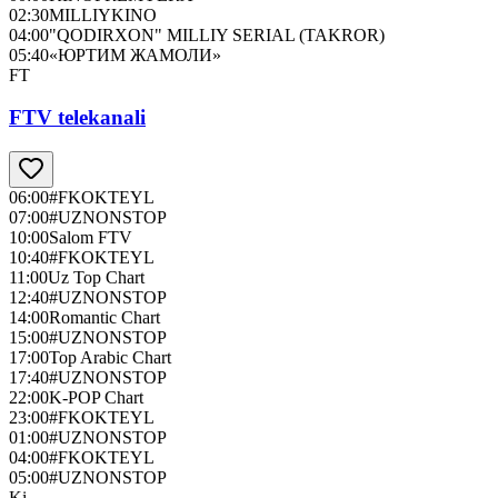
02:30
MILLIYKINO
04:00
"QODIRXON" MILLIY SERIAL (TAKROR)
05:40
«ЮРТИМ ЖАМОЛИ»
FT
FTV telekanali
06:00
#FKOKTEYL
07:00
#UZNONSTOP
10:00
Salom FTV
10:40
#FKOKTEYL
11:00
Uz Top Chart
12:40
#UZNONSTOP
14:00
Romantic Chart
15:00
#UZNONSTOP
17:00
Top Arabic Chart
17:40
#UZNONSTOP
22:00
K-POP Chart
23:00
#FKOKTEYL
01:00
#UZNONSTOP
04:00
#FKOKTEYL
05:00
#UZNONSTOP
Ki