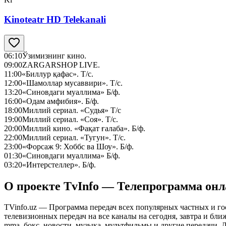
Kinoteatr HD Telekanali
06:10
Ўзимизнинг кино.
09:00
ZARGARSHOP LIVE.
11:00
«Биллур қафас». Т/с.
12:00
«Шамоллар мусаввири». Т/с.
13:20
«Синовдаги муаллима» Б/ф.
16:00
«Одам амфибия». Б/ф.
18:00
Миллий сериал. «Судья» Т/с
19:00
Миллий сериал. «Соя». Т/с.
20:00
Миллий кино. «Фақат ғалаба». Б/ф.
22:00
Миллий сериал. «Тугун». Т/с.
23:00
«Форсаж 9: Хоббс ва Шоу». Б/ф.
01:30
«Синовдаги муаллима» Б/ф.
03:20
«Интерстеллер». Б/ф.
О проекте TvInfo — Телепрограмма он
TVinfo.uz — Программа передач всех популярных частных и го
телевизионных передач на все каналы на сегодня, завтра и бл
mma, бокс, новости, музыка, мультфильмы и другие передачи. Дл