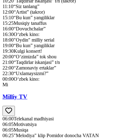
10:20
"Taqdirlar iskanjasi" t/n (takror)
11:10
“Siz tanlang”
12:00
“Artist” (takror)
15:10
“Bu kun” yangiliklar
15:25
Musiqiy tanaffus
16:00
“Dovuchchalar”
16:30
O‘zbek kino:
18:00
"Oydin" milliy serial
19:00
“Bu kun” yangiliklar
19:30
Kulgi konsert!
20:00
“O‘zimizda” tok shou
21:00
“Taqdirlar iskanjasi” t/n
22:00
“Zamonaviy ertaklar”
22:30
“Uxlamaysizmi?”
00:00
O‘zbek kino:
Mi
Milliy TV
06:00
Telekanal madhiyasi
06:05
Motivatsiya
06:05
Musiqa
06:25
"Melodiya" klip Pomidor donocha VATAN