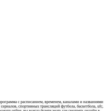
программа с расписанием, временем, каналами и названиями
сериалов, спортивных трансляций футбола, баскетбола, ufc,
отр online, вы всегда будете знать где смотреть онлайн в