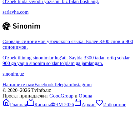
O'zbek tilida savodli yozishni biz bilan boshlang.
sarlavha.com
Словарь синонимов узбекского языка. Более 3300 слов и 900
синонимов.
O'zbek tilining sinonimlar lug'ati. Saytda 3300 tadan ortiq so'zlar,
900 ga yaqin sinonim so'zlar to'plamiga jamlangan.
sinonim.uz
Напишите нам
Facebook
Telegram
Instagram
© 2020–
2026
TvInfo.uz
Проект принадлежит
GoodGroup
и
Obuna
Главная
Каналы
⚽
ЧМ 2026
Архив
Избранное