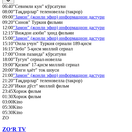
06:40
"Севимли кун" кўрсатуви
08:00
"Тақдирлар" теленовелла (такрор)
09:00
"Замон" (жонли эфир) информацион дастури
09:20
"Синов" Туркия фильми
12:00
"Замон" (жонли эфир) информацион дастури
12:15
"Виждон азоби" ҳинд фильми
15:00
"Замон" (жонли эфир) информацион дастури
15:10
"Оила учун" Туркия сериали 189-қисм
16:15
"Зебо" 5-қисм миллий сериал
17:00
"Олов пазанда" кўрсатуви
18:00
"Тугун" сериал-новелла
19:00
"Қизим" 17-қисм миллий сериал
20:00
"Янги ҳаёт" ток шоуси
21:00
"Замон" (жонли эфир) информацион дастури
21:20
"Тақдирлар" теленовелла (такрор)
22:20
"Икки дўст" миллий фильм
23:45
Хориж фильм
01:30
Хориж фильм
03:00
Kino
05:30
Kino
05:30
Kino
ZO
ZO‘R TV