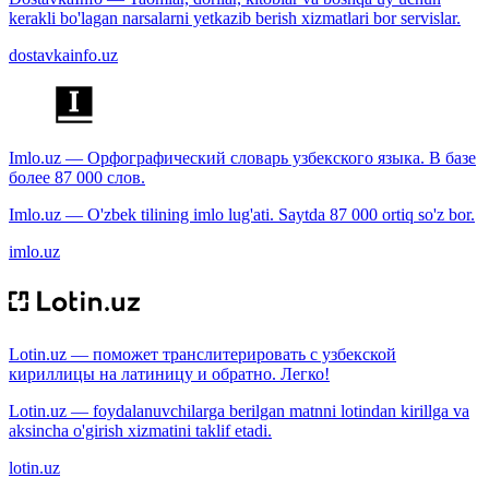
kerakli bo'lagan narsalarni yetkazib berish xizmatlari bor servislar.
dostavkainfo.uz
Imlo.uz — Орфографический словарь узбекского языка. В базе
более 87 000 слов.
Imlo.uz — O'zbek tilining imlo lug'ati. Saytda 87 000 ortiq so'z bor.
imlo.uz
Lotin.uz — поможет транслитерировать с узбекской
кириллицы на латиницу и обратно. Легко!
Lotin.uz — foydalanuvchilarga berilgan matnni lotindan kirillga va
aksincha o'girish xizmatini taklif etadi.
lotin.uz