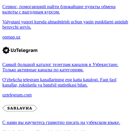
Сервис, помогающий найти ближайшие пункты обмена
валюты с выгодным курсом.
Valyutani yuqori kursda almashtirish uchun yaqin punktlarni aniqlab
beruvchi servis.
onmap.uz
Самый большой каталог телеграм каналов в Узбекистане.
Только активные каналы по категориям.
O'zbekcha telegram kanallarining eng katta katalogi. Faqt faol
kanallar, ruknlarda va batafsil statistikasi bilan.
uztelegram.com
С нами вы научитесь грамотно писать на узбекском языке.