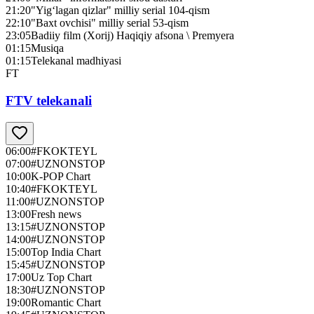
21:20
"Yig‘lagan qizlar" milliy serial 104-qism
22:10
"Baxt ovchisi" milliy serial 53-qism
23:05
Badiiy film (Xorij) Haqiqiy afsona \ Premyera
01:15
Musiqa
01:15
Telekanal madhiyasi
FT
FTV telekanali
06:00
#FKOKTEYL
07:00
#UZNONSTOP
10:00
K-POP Chart
10:40
#FKOKTEYL
11:00
#UZNONSTOP
13:00
Fresh news
13:15
#UZNONSTOP
14:00
#UZNONSTOP
15:00
Top India Chart
15:45
#UZNONSTOP
17:00
Uz Top Chart
18:30
#UZNONSTOP
19:00
Romantic Chart