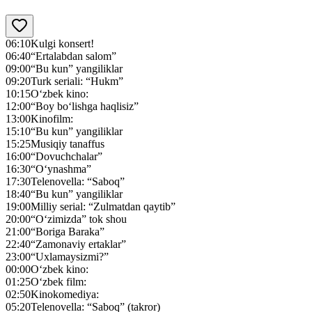
06:10
Kulgi konsert!
06:40
“Ertalabdan salom”
09:00
“Bu kun” yangiliklar
09:20
Turk seriali: “Hukm”
10:15
O‘zbek kino:
12:00
“Boy bo‘lishga haqlisiz”
13:00
Kinofilm:
15:10
“Bu kun” yangiliklar
15:25
Musiqiy tanaffus
16:00
“Dovuchchalar”
16:30
“O‘ynashma”
17:30
Telenovella: “Saboq”
18:40
“Bu kun” yangiliklar
19:00
Milliy serial: “Zulmatdan qaytib”
20:00
“O‘zimizda” tok shou
21:00
“Boriga Baraka”
22:40
“Zamonaviy ertaklar”
23:00
“Uxlamaysizmi?”
00:00
O‘zbek kino:
01:25
O‘zbek film:
02:50
Kinokomediya:
05:20
Telenovella: “Saboq” (takror)