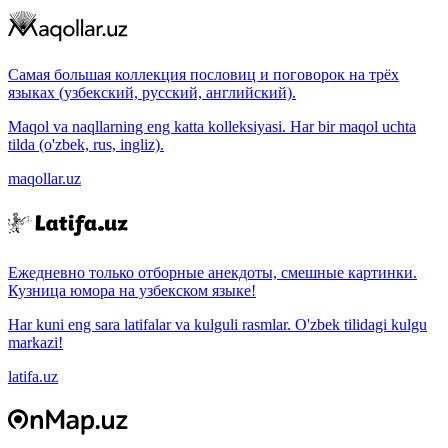
Самая большая коллекция пословиц и поговорок на трёх
языках (узбекский, русский, английский).
Maqol va naqllarning eng katta kolleksiyasi. Har bir maqol uchta
tilda (o'zbek, rus, ingliz).
maqollar.uz
Ежедневно только отборные анекдоты, смешные картинки.
Кузница юмора на узбекском языке!
Har kuni eng sara latifalar va kulguli rasmlar. O'zbek tilidagi kulgu
markazi!
latifa.uz