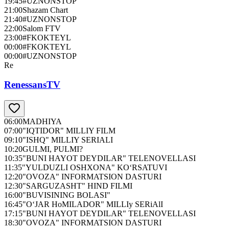
19:45
#UZNONSTOP
21:00
Shazam Chart
21:40
#UZNONSTOP
22:00
Salom FTV
23:00
#FKOKTEYL
00:00
#FKOKTEYL
00:00
#UZNONSTOP
Re
RenessansTV
06:00
MADHIYA
07:00
"IQTIDOR" MILLIY FILM
09:10
"ISHQ" MILLIY SERIALI
10:20
GULMI, PULMI?
10:35
"BUNI HAYOT DEYDILAR" TELENOVELLASI
11:35
"YULDUZLI OSHXONA" KO‘RSATUVI
12:20
"OVOZA" INFORMATSION DASTURI
12:30
"SARGUZASHT" HIND FILMI
16:00
"BUVISINING BOLASI"
16:45
"O‘JAR HoMILADOR" MILLIy SERiAlI
17:15
"BUNI HAYOT DEYDILAR" TELENOVELLASI
18:30
"OVOZA" INFORMATSION DASTURI