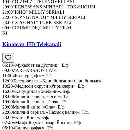
19:00
"O‘ZIMIZ" TELENOVELLASI
20:00
"RENESSANS MINBARI" TOK-SHOUSI
21:00
"ISHQ" MILLIY SERIALI
22:00
"SO‘NGI NAJOT" MILLIY SERIALI
23:00
"XIYONAT" TURK SERIALi
00:00
"CHIMILDIQ" MILLIY FILM
Ki
Kinoteatr HD Telekanali
06:10
«Муҳаббат ва дўстлик». Б/ф.
09:00
ZARGARSHOP LIVE.
11:00
«Биллур қафас». Т/с
12:00
Теленовелла. «Қари билганни пари билмас»
13:20
«Медисон округи кўприклари». Б/ф.
16:00
«Капуцинлар хиёбони». Б/ф.
18:00
Миллий сериал. «Осиё». Т/с.
19:00
Миллий сериал. «Соя». Т/с.
20:00
Миллий кино. «Опа». Б/ф.
22:00
Миллий сериал. «Пахмоқ келин». Т/с.
23:00
«Кинг Конг». Б/ф.
02:40
«Махфий ҳужжатлар: Ёнғин». Б/ф.
05:10
«Биллур қафас». Т/с.