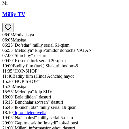
Mi
Milliy TV
06:05
Motivatsiya
06:05
Musiqa
06:25
"Do‘stlar" milliy serial 61-qism
06:55
"Melodiya" klip Pomidor donocha VATAN
07:00
"Shirchoy" dasturi
09:00
"Kosem" turk seriali 20-qism
10:00
Badiiy film (turk) Shakarli bodom-5
11:35
"HOP-SHOP"
11:40
Badiiy film (Hind) Achchiq hayot
15:30
"HOP-SHOP"
15:35
Musiqa
15:55
"Melodiya" klip SUV
16:00
"Bola tilidan" dasturi
16:15
"Bunchalar zo‘rsan" dasturi
16:45
"Ikkinchi ota" milliy serial 19-qism
18:10
"Iqror" telenovella
19:05
"Nafs balosi" milliy serial 5-qism
20:00
"Gapirmasak bo‘lmaydi" tok-shousi
21:00
"Millar" informatsion-shou dasturi