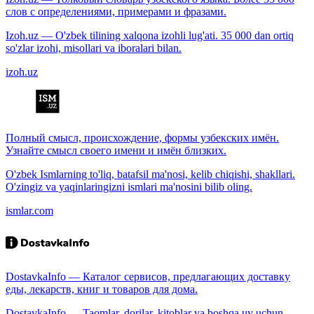
слов с определениями, примерами и фразами.
Izoh.uz — O'zbek tilining xalqona izohli lug'ati. 35 000 dan ortiq
so'zlar izohi, misollari va iboralari bilan.
izoh.uz
Полный смысл, происхождение, формы узбекских имён.
Узнайте смысл своего имени и имён близких.
O'zbek Ismlarning to'liq, batafsil ma'nosi, kelib chiqishi, shakllari.
O'zingiz va yaqinlaringizni ismlari ma'nosini bilib oling.
ismlar.com
DostavkaInfo — Каталог сервисов, предлагающих доставку
еды, лекарств, книг и товаров для дома.
DostavkaInfo — Taomlar, dorilar, kitoblar va boshqa uy uchun