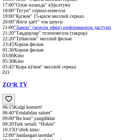
17:00
"Олов пазанда" кўрсатуви
18:00
"Тугун" сериал-новелла
19:00
"Қизим" 15-қисм миллий сериал
20:00
"Янги ҳаёт" ток шоуси
21:00
"Замон" (жонли эфир) информацион дастури
21:20
"Тақдирлар" теленовелла (такрор)
22:20
"Тубанлик" миллий фильм
23:45
Хориж фильм
01:30
Хориж фильм
03:00
Kino
05:30
Kino
05:45
"Қора кўзим" миллий сериал
ZO
ZO‘R TV
06:15
Kulgi konsert!
06:40
“Ertalabdan salom”
09:00
“Bu kun” yangiliklar
09:20
Turk seriali: “Hukm”
10:15
O‘zbek kino:
12:00
“Jamlangan taomlar”