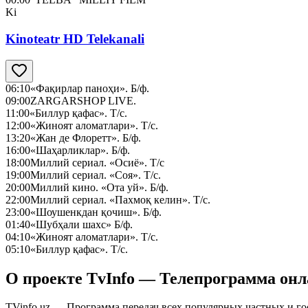
Ki
Kinoteatr HD Telekanali
06:10
«Фақирлар паноҳи». Б/ф.
09:00
ZARGARSHOP LIVE.
11:00
«Биллур қафас». Т/с.
12:00
«Жиноят аломатлари». Т/с.
13:20
«Жан де Флоретт». Б/ф.
16:00
«Шаҳарликлар». Б/ф.
18:00
Миллий сериал. «Осиё». Т/с
19:00
Миллий сериал. «Соя». Т/с.
20:00
Миллий кино. «Ота уй». Б/ф.
22:00
Миллий сериал. «Пахмоқ келин». Т/с.
23:00
«Шоушенкдан қочиш». Б/ф.
01:40
«Шубҳали шахс» Б/ф.
04:10
«Жиноят аломатлари». Т/с.
05:10
«Биллур қафас». Т/с.
О проекте TvInfo — Телепрограмма он
TVinfo.uz — Программа передач всех популярных частных и го