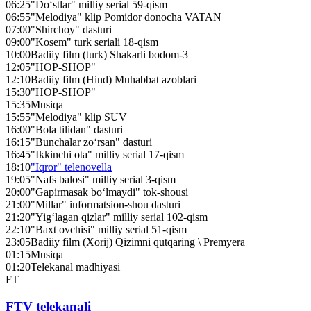
06:25
"Do‘stlar" milliy serial 59-qism
06:55
"Melodiya" klip Pomidor donocha VATAN
07:00
"Shirchoy" dasturi
09:00
"Kosem" turk seriali 18-qism
10:00
Badiiy film (turk) Shakarli bodom-3
12:05
"HOP-SHOP"
12:10
Badiiy film (Hind) Muhabbat azoblari
15:30
"HOP-SHOP"
15:35
Musiqa
15:55
"Melodiya" klip SUV
16:00
"Bola tilidan" dasturi
16:15
"Bunchalar zo‘rsan" dasturi
16:45
"Ikkinchi ota" milliy serial 17-qism
18:10
"Iqror" telenovella
19:05
"Nafs balosi" milliy serial 3-qism
20:00
"Gapirmasak bo‘lmaydi" tok-shousi
21:00
"Millar" informatsion-shou dasturi
21:20
"Yig‘lagan qizlar" milliy serial 102-qism
22:10
"Baxt ovchisi" milliy serial 51-qism
23:05
Badiiy film (Xorij) Qizimni qutqaring \ Premyera
01:15
Musiqa
01:20
Telekanal madhiyasi
FT
FTV telekanali