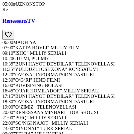
05:00
#UZNONSTOP
Re
RenessansTV
06:00
MADHIYA
07:00
"KATTA HOVLI" MILLIY FILM
09:10
"ISHQ" MILLIY SERIALI
10:20
GULMI, PULMI?
10:35
"BUNI HAYOT DEYDILAR" TELENOVELLASI
11:35
"YULDUZLI OSHXONA" KO‘RSATUVI
12:20
"OVOZA" INFORMATSION DASTURI
12:30
"O‘G‘RI" HIND FILMI
16:00
"BUVISINING BOLASI"
16:45
"O‘JAR HOMILADOR" MILLIY SERIALI
17:15
"BUNI HAYOT DEYDILAR" TELENOVELLASI
18:30
"OVOZA" INFORMATSION DASTURI
19:00
"O‘ZIMIZ" TELENOVELLASI
20:00
"RENESSANS MINBARI" TOK-SHOUSI
21:00
"ISHQ" MILLIY SERIALI
22:00
"SO‘NGI NAJOT" MILLIY SERIALI
23:00
"XIYONAT" TURK SERIALI
00:00
"TELBA" MILLIY FILM