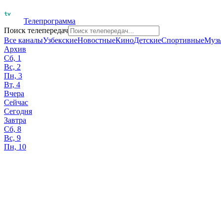
Телепрограмма
Поиск телепередач
Все каналы
Узбекские
Новостные
Кино
Детские
Спортивные
Муз
Архив
Сб, 1
Вс, 2
Пн, 3
Вт, 4
Вчера
Сейчас
Сегодня
Завтра
Сб, 8
Вс, 9
Пн, 10