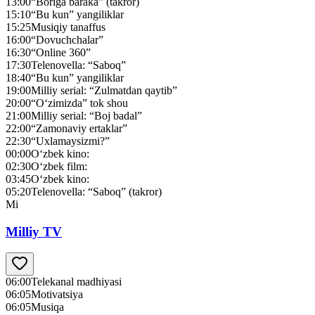
13:00
“Boriga baraka” (takror)
15:10
“Bu kun” yangiliklar
15:25
Musiqiy tanaffus
16:00
“Dovuchchalar”
16:30
“Online 360”
17:30
Telenovella: “Saboq”
18:40
“Bu kun” yangiliklar
19:00
Milliy serial: “Zulmatdan qaytib”
20:00
“O‘zimizda” tok shou
21:00
Milliy serial: “Boj badal”
22:00
“Zamonaviy ertaklar”
22:30
“Uxlamaysizmi?”
00:00
O‘zbek kino:
02:30
O‘zbek film:
03:45
O‘zbek kino:
05:20
Telenovella: “Saboq” (takror)
Mi
Milliy TV
06:00
Telekanal madhiyasi
06:05
Motivatsiya
06:05
Musiqa