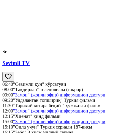
Se
Sevimli TV
06:40
"Севимли кун" кўрсатуви
08:00
"Тақдирлар" теленовелла (такрор)
09:00
"Замон" (жонли эфир) информацион дастури
09:20
"Уддаланган топшириқ" Туркия фильми
11:30
"Тарихий хотира беқиёс" ҳужжатли фильм
12:00
"Замон" (жонли эфир) информацион дастури
12:15
"Хиёнат" ҳинд фильми
15:00
"Замон" (жонли эфир) информацион дастури
15:10
"Оила учун" Туркия сериали 187-қисм
16:15
"Зебо" 3-қисм миллий сериал