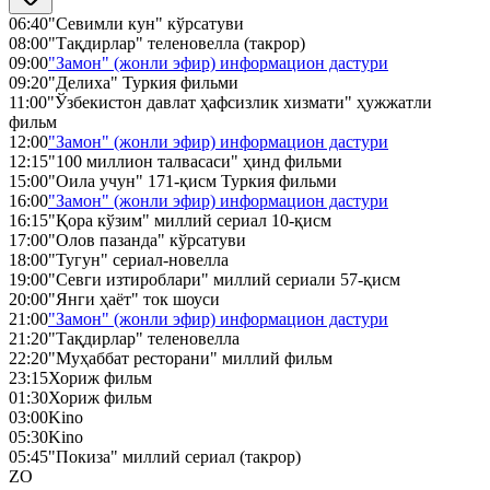
06:40
"Севимли кун" кўрсатуви
08:00
"Тақдирлар" теленовелла (такрор)
09:00
"Замон" (жонли эфир) информацион дастури
09:20
"Делиха" Туркия фильми
11:00
"Ўзбекистон давлат ҳафсизлик хизмати" ҳужжатли
фильм
12:00
"Замон" (жонли эфир) информацион дастури
12:15
"100 миллион талвасаси" ҳинд фильми
15:00
"Оила учун" 171-қисм Туркия фильми
16:00
"Замон" (жонли эфир) информацион дастури
16:15
"Қора кўзим" миллий сериал 10-қисм
17:00
"Олов пазанда" кўрсатуви
18:00
"Тугун" сериал-новелла
19:00
"Севги изтироблари" миллий сериали 57-қисм
20:00
"Янги ҳаёт" ток шоуси
21:00
"Замон" (жонли эфир) информацион дастури
21:20
"Тақдирлар" теленовелла
22:20
"Муҳаббат ресторани" миллий фильм
23:15
Хориж фильм
01:30
Хориж фильм
03:00
Kino
05:30
Kino
05:45
"Покиза" миллий сериал (такрор)
ZO