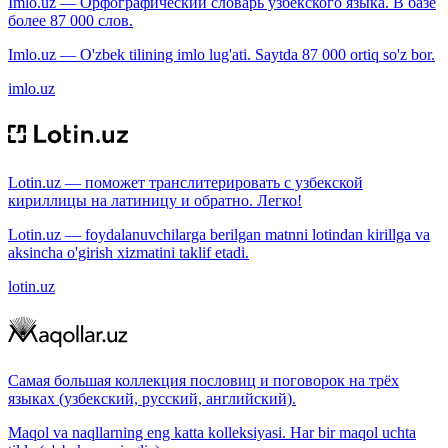
Imlo.uz — Орфографический словарь узбекского языка. В базе
более 87 000 слов.
Imlo.uz — O'zbek tilining imlo lug'ati. Saytda 87 000 ortiq so'z bor.
imlo.uz
Lotin.uz — поможет транслитерировать с узбекской
кириллицы на латиницу и обратно. Легко!
Lotin.uz — foydalanuvchilarga berilgan matnni lotindan kirillga va
aksincha o'girish xizmatini taklif etadi.
lotin.uz
Самая большая коллекция пословиц и поговорок на трёх
языках (узбекский, русский, английский).
Maqol va naqllarning eng katta kolleksiyasi. Har bir maqol uchta