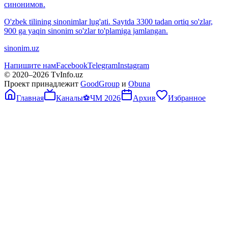
синонимов.
O'zbek tilining sinonimlar lug'ati. Saytda 3300 tadan ortiq so'zlar,
900 ga yaqin sinonim so'zlar to'plamiga jamlangan.
sinonim.uz
Напишите нам
Facebook
Telegram
Instagram
© 2020–
2026
TvInfo.uz
Проект принадлежит
GoodGroup
и
Obuna
Главная
Каналы
⚽
ЧМ 2026
Архив
Избранное