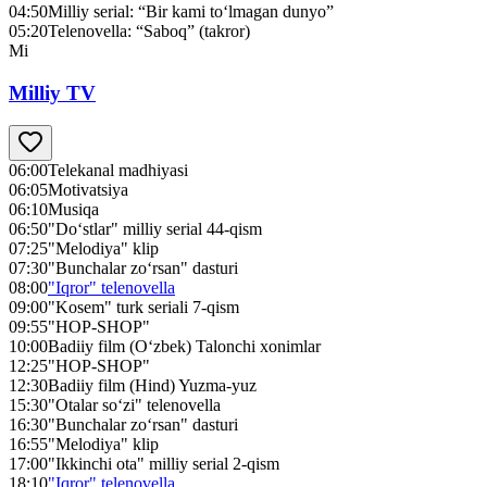
04:50
Milliy serial: “Bir kami to‘lmagan dunyo”
05:20
Telenovella: “Saboq” (takror)
Mi
Milliy TV
06:00
Telekanal madhiyasi
06:05
Motivatsiya
06:10
Musiqa
06:50
"Do‘stlar" milliy serial 44-qism
07:25
"Melodiya" klip
07:30
"Bunchalar zo‘rsan" dasturi
08:00
"Iqror" telenovella
09:00
"Kosem" turk seriali 7-qism
09:55
"HOP-SHOP"
10:00
Badiiy film (O‘zbek) Talonchi xonimlar
12:25
"HOP-SHOP"
12:30
Badiiy film (Hind) Yuzma-yuz
15:30
"Otalar so‘zi" telenovella
16:30
"Bunchalar zo‘rsan" dasturi
16:55
"Melodiya" klip
17:00
"Ikkinchi ota" milliy serial 2-qism
18:10
"Iqror" telenovella