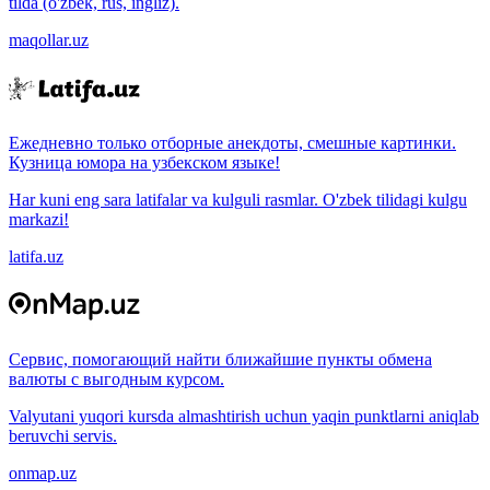
tilda (o'zbek, rus, ingliz).
maqollar.uz
Ежедневно только отборные анекдоты, смешные картинки.
Кузница юмора на узбекском языке!
Har kuni eng sara latifalar va kulguli rasmlar. O'zbek tilidagi kulgu
markazi!
latifa.uz
Сервис, помогающий найти ближайшие пункты обмена
валюты с выгодным курсом.
Valyutani yuqori kursda almashtirish uchun yaqin punktlarni aniqlab
beruvchi servis.
onmap.uz