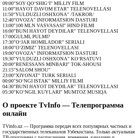
09:00
"SOY QO‘SHIG‘I" MILLIY FILM
11:00
"HAYOT DAVOM ETAR" TELENOVELLASI
11:50
"YULDUZLI OSHXONA" /TAKROR/
12:40
"OVOZA" INFORMATSION DASTURI
13:00
"100 MLN VASVASASI" HIND FILMI
16:00
"BUNI HAYOT DEYDILAR" TELENOVELLASI
17:00
GULMI, PULMI?
17:30
"O‘JAR HOMILADOR" SERIALI
18:00
"O‘ZIMIZ" TELENOVELLASI
19:00
"OVOZA" INFORMATSION DASTURI
19:30
"YULDUZLI OSHXONA" KO‘RSATUVI
20:00
"RENESSANS MINBARI" TOK-SHOUSI
21:15
"SALOM SHOU"
23:00
"XIYONAT" TURK SERIALI
00:00
"SO‘NGI ISTAK" MILLIY FILMI
04:30
"BUNI HAYOT DEYDILAR" TELENOVELLASI
05:30
"KO‘NGIL KUYLARI" MUMTOZ MUSIQA
О проекте TvInfo — Телепрограмма
онлайн
TVinfo.uz — Программа передач всех популярных частных и
государственных телеканалов Узбекистана. Только актуальная
ТВ-программа с расписанием, временем, каналами и