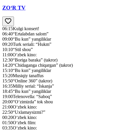
ZO‘R TV
06:15
Kulgi konsert!
06:40
“Ertalabdan salom”
09:00
“Bu kun” yangiliklar
09:20
Turk seriali: “Hukm”
10:10
“Stil shou”
11:00
O‘zbek kino:
12:30
“Boriga baraka” (takror)
14:20
“Chidaganga chiqargan” (takror)
15:10
“Bu kun” yangiliklar
15:20
Musiqiy tanaffus
15:50
“Online 360” (takror)
16:35
Milliy serial: “Iskanja”
18:45
“Bu kun” yangiliklar
19:00
Telenovella: “Saboq”
20:00
“O‘zimizda” tok shou
21:00
O‘zbek kino:
22:50
“Uxlamaysizmi?”
00:20
O‘zbek kino:
01:50
O‘zbek film:
03:35
O‘zbek kino: