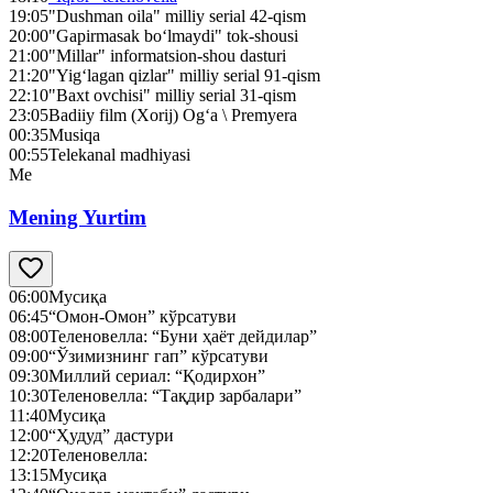
19:05
"Dushman oila" milliy serial 42-qism
20:00
"Gapirmasak bo‘lmaydi" tok-shousi
21:00
"Millar" informatsion-shou dasturi
21:20
"Yig‘lagan qizlar" milliy serial 91-qism
22:10
"Baxt ovchisi" milliy serial 31-qism
23:05
Badiiy film (Xorij) Og‘a \ Premyera
00:35
Musiqa
00:55
Telekanal madhiyasi
Me
Mening Yurtim
06:00
Мусиқа
06:45
“Омон-Омон” кўрсатуви
08:00
Теленовелла: “Буни ҳаёт дейдилар”
09:00
“Ўзимизнинг гап” кўрсатуви
09:30
Миллий сериал: “Қодирхон”
10:30
Теленовелла: “Тақдир зарбалари”
11:40
Мусиқа
12:00
“Ҳудуд” дастури
12:20
Теленовелла:
13:15
Мусиқа