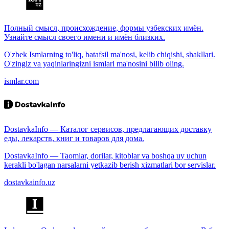
Полный смысл, происхождение, формы узбекских имён.
Узнайте смысл своего имени и имён близких.
O'zbek Ismlarning to'liq, batafsil ma'nosi, kelib chiqishi, shakllari.
O'zingiz va yaqinlaringizni ismlari ma'nosini bilib oling.
ismlar.com
DostavkaInfo — Каталог сервисов, предлагающих доставку
еды, лекарств, книг и товаров для дома.
DostavkaInfo — Taomlar, dorilar, kitoblar va boshqa uy uchun
kerakli bo'lagan narsalarni yetkazib berish xizmatlari bor servislar.
dostavkainfo.uz