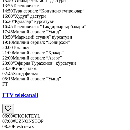
13:40
“Оналар мактаби” дастури
13:55
Теленовелла:
14:50
Турк сериал: “Қонунсиз тупроқлар”
16:00
“Ҳудуд” дастури
16:20
“Қудалар” кўрсатуви
16:45
Теленовелла: “Тақдирлар зарбалари”
17:45
Миллий сериал: “Умид”
18:50
“Марказий студия” кўрсатуви
19:10
Миллий сериал: “Қодирхон”
20:00
Ток-шоу
21:00
Миллий сериал: “Ҳожар”
22:00
Миллий сериал: “Азарт”
23:00
“Эфирда Тўрахонов” кўрсатуви
23:30
Кинофильм:
02:45
Ҳинд фильм
05:15
Миллий сериал: “Умид”
FT
FTV telekanali
06:00
#FKOKTEYL
07:00
#UZNONSTOP
08:30
Fresh news