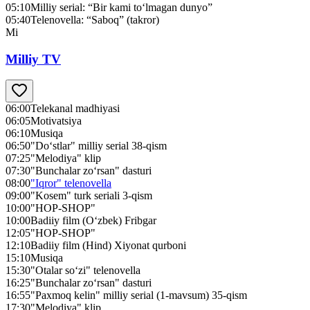
05:10
Milliy serial: “Bir kami to‘lmagan dunyo”
05:40
Telenovella: “Saboq” (takror)
Mi
Milliy TV
06:00
Telekanal madhiyasi
06:05
Motivatsiya
06:10
Musiqa
06:50
"Do‘stlar" milliy serial 38-qism
07:25
"Melodiya" klip
07:30
"Bunchalar zo‘rsan" dasturi
08:00
"Iqror" telenovella
09:00
"Kosem" turk seriali 3-qism
10:00
"HOP-SHOP"
10:00
Badiiy film (O‘zbek) Fribgar
12:05
"HOP-SHOP"
12:10
Badiiy film (Hind) Xiyonat qurboni
15:10
Musiqa
15:30
"Otalar so‘zi" telenovella
16:25
"Bunchalar zo‘rsan" dasturi
16:55
"Paxmoq kelin" milliy serial (1-mavsum) 35-qism
17:30
"Melodiya" klip