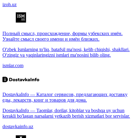
izoh.uz
Полный смысл, происхождение, формы узбекских имён.
Узнайте смысл своего имени и имён близких.
O'zbek Ismlarning to'liq, batafsil ma'nosi, kelib chiqishi, shakllari.
O'zingiz va yaqinlaringizni ismlari ma'nosini bilib oling.
ismlar.com
DostavkaInfo — Каталог сервисов, предлагающих доставку
еды, лекарств, книг и товаров для дома.
DostavkaInfo — Taomlar, dorilar, kitoblar va boshqa uy uchun
kerakli bo'lagan narsalarni yetkazib berish xizmatlari bor servislar.
dostavkainfo.uz