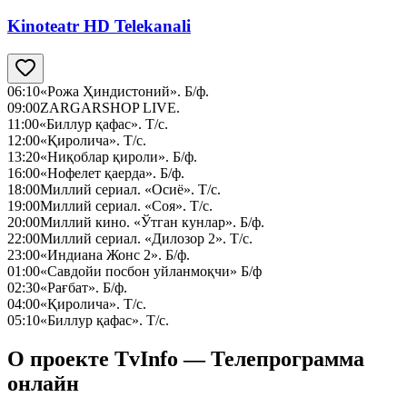
Kinoteatr HD Telekanali
06:10
«Рожа Ҳиндистоний». Б/ф.
09:00
ZARGARSHOP LIVE.
11:00
«Биллур қафас». Т/с.
12:00
«Қиролича». Т/с.
13:20
«Ниқоблар қироли». Б/ф.
16:00
«Нофелет қаерда». Б/ф.
18:00
Миллий сериал. «Осиё». Т/с.
19:00
Миллий сериал. «Соя». Т/с.
20:00
Миллий кино. «Ўтган кунлар». Б/ф.
22:00
Миллий сериал. «Дилозор 2». Т/с.
23:00
«Индиана Жонс 2». Б/ф.
01:00
«Савдойи посбон уйланмоқчи» Б/ф
02:30
«Рағбат». Б/ф.
04:00
«Қиролича». Т/с.
05:10
«Биллур қафас». Т/с.
О проекте TvInfo — Телепрограмма
онлайн