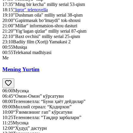
17:35
"Ming bir kecha" milliy serial 53-qism
18:15
"Iqror" telenovella
19:10
"Dushman oila" milliy serial 38-qism
20:00
"Gapirmasak bo‘lmaydi" tok-shousi
21:00
"Millar" informatsion-shou dasturi
21:20
"Yig‘lagan qizlar" milliy serial 87-qism
22:10
"Baxt ovchisi" milliy serial 25-qism
23:10
Badiiy film (Xorij) Yamakasi 2
00:55
Musiqa
00:55
Telekanal madhiyasi
Me
Mening Yurtim
06:00
Мусиқа
06:45
“Омон-Омон” кўрсатуви
08:00
Теленовелла: “Буни ҳаёт дейдилар”
09:00
Миллий сериал: “Қодирхон”
10:00
“Ўзимизнинг гап” кўрсатуви
10:25
Теленовелла: “Тақдир зарбалари”
11:25
Мусиқа
12:00
“Ҳудуд” дастури