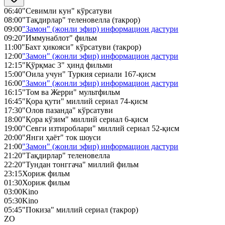
06:40
"Севимли кун" кўрсатуви
08:00
"Тақдирлар" теленовелла (такрор)
09:00
"Замон" (жонли эфир) информацион дастури
09:20
"Иммунаблот" фильм
11:00
"Бахт ҳикояси" кўрсатуви (такрор)
12:00
"Замон" (жонли эфир) информацион дастури
12:15
"Қўрқмас 3" ҳинд фильми
15:00
"Оила учун" Туркия сериали 167-қисм
16:00
"Замон" (жонли эфир) информацион дастури
16:15
"Том ва Жерри" мультфильм
16:45
"Қора қути" миллий сериал 74-қисм
17:30
"Олов пазанда" кўрсатуви
18:00
"Қора кўзим" миллий сериал 6-қисм
19:00
"Севги изтироблари" миллий сериал 52-қисм
20:00
"Янги ҳаёт" ток шоуси
21:00
"Замон" (жонли эфир) информацион дастури
21:20
"Тақдирлар" теленовелла
22:20
"Тундан тонггача" миллий фильм
23:15
Хориж фильм
01:30
Хориж фильм
03:00
Kino
05:30
Kino
05:45
"Покиза" миллий сериал (такрор)
ZO