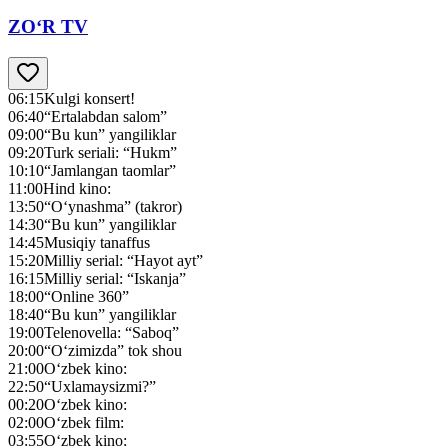
ZO‘R TV
06:15
Kulgi konsert!
06:40
“Ertalabdan salom”
09:00
“Bu kun” yangiliklar
09:20
Turk seriali: “Hukm”
10:10
“Jamlangan taomlar”
11:00
Hind kino:
13:50
“O‘ynashma” (takror)
14:30
“Bu kun” yangiliklar
14:45
Musiqiy tanaffus
15:20
Milliy serial: “Hayot ayt”
16:15
Milliy serial: “Iskanja”
18:00
“Online 360”
18:40
“Bu kun” yangiliklar
19:00
Telenovella: “Saboq”
20:00
“O‘zimizda” tok shou
21:00
O‘zbek kino:
22:50
“Uxlamaysizmi?”
00:20
O‘zbek kino:
02:00
O‘zbek film:
03:55
O‘zbek kino: