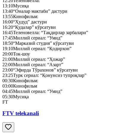
12:20
Теленовелла:
13:10
Мусиқа
13:40
“Оналар мактаби” дастури
13:55
Кинофильм:
16:00
“Ҳудуд” дастури
16:20
“Қудалар” кўрсатуви
16:45
Теленовелла: “Тақдирлар зарбалари”
17:45
Миллий сериал: “Умид”
18:50
“Марказий студия” кўрсатуви
19:10
Миллий сериал: “Қодирхон”
20:00
Ток-шоу
21:00
Миллий сериал: “Ҳожар”
22:00
Миллий сериал: “Азарт”
23:00
“Эфирда Тўрахонов” кўрсатуви
23:25
Турк сериал: “Қонунсиз тупроқлар”
00:30
Кинофильм:
03:00
Кинофильм
04:45
Миллий сериал: “Умид”
05:30
Мусиқа
FT
FTV telekanali