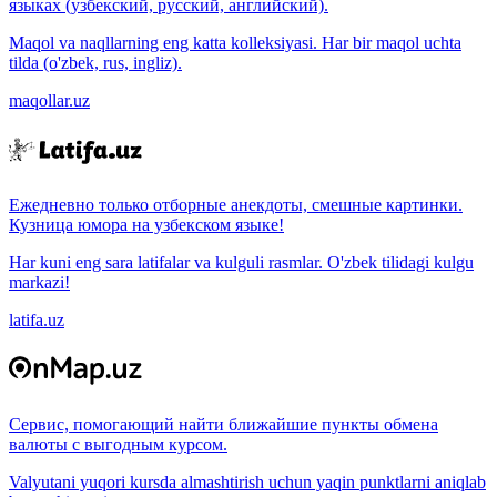
языках (узбекский, русский, английский).
Maqol va naqllarning eng katta kolleksiyasi. Har bir maqol uchta
tilda (o'zbek, rus, ingliz).
maqollar.uz
Ежедневно только отборные анекдоты, смешные картинки.
Кузница юмора на узбекском языке!
Har kuni eng sara latifalar va kulguli rasmlar. O'zbek tilidagi kulgu
markazi!
latifa.uz
Сервис, помогающий найти ближайшие пункты обмена
валюты с выгодным курсом.
Valyutani yuqori kursda almashtirish uchun yaqin punktlarni aniqlab