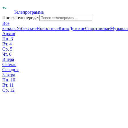
Телепрограмма
Поиск телепередач
Все
каналы
Узбекские
Новостные
Кино
Детские
Спортивные
Музыкал
Архив
Пн, 3
Вт, 4
Ср, 5
Чт, 6
Вчера
Сейчас
Сегодня
Завтра
Пн, 10
Вт, 11
Ср, 12