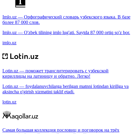
Imlo.uz — Орфографический словарь узбекского языка. В базе
более 87 000 слов.
Imlo.uz — O'zbek tilining imlo lug'ati. Saytda 87 000 ortiq so'z bor.
imlo.uz
Lotin.uz — поможет транслитерировать с узбекской
кириллицы на латиницу и обратно. Легко!
Lotin.uz — foydalanuvchilarga berilgan matnni lotindan kirillga va
aksincha o'girish xizmatini taklif etadi.
lotin.uz
Самая большая коллекция пословиц и поговорок на трёх