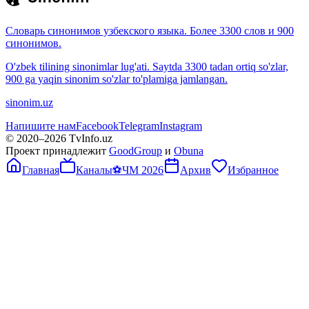
Словарь синонимов узбекского языка. Более 3300 слов и 900
синонимов.
O'zbek tilining sinonimlar lug'ati. Saytda 3300 tadan ortiq so'zlar,
900 ga yaqin sinonim so'zlar to'plamiga jamlangan.
sinonim.uz
Напишите нам
Facebook
Telegram
Instagram
© 2020–
2026
TvInfo.uz
Проект принадлежит
GoodGroup
и
Obuna
Главная
Каналы
⚽
ЧМ 2026
Архив
Избранное