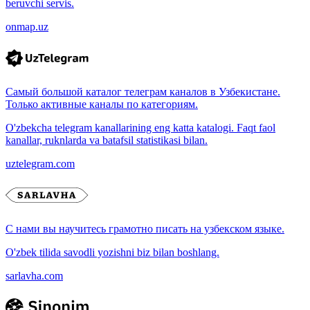
beruvchi servis.
onmap.uz
Самый большой каталог телеграм каналов в Узбекистане.
Только активные каналы по категориям.
O'zbekcha telegram kanallarining eng katta katalogi. Faqt faol
kanallar, ruknlarda va batafsil statistikasi bilan.
uztelegram.com
С нами вы научитесь грамотно писать на узбекском языке.
O'zbek tilida savodli yozishni biz bilan boshlang.
sarlavha.com