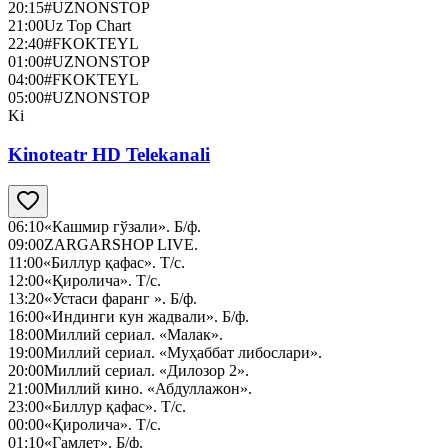
20:15
#UZNONSTOP
21:00
Uz Top Chart
22:40
#FKOKTEYL
01:00
#UZNONSTOP
04:00
#FKOKTEYL
05:00
#UZNONSTOP
Ki
Kinoteatr HD Telekanali
06:10
«Кашмир гўзали». Б/ф.
09:00
ZARGARSHOP LIVE.
11:00
«Биллур қафас». Т/с.
12:00
«Қиролича». Т/с.
13:20
«Устаси фаранг ». Б/ф.
16:00
«Индинги кун жадвали». Б/ф.
18:00
Миллий сериал. «Малак».
19:00
Миллий сериал. «Муҳаббат либослари».
20:00
Миллий сериал. «Дилозор 2».
21:00
Миллий кино. «Абдуллажон».
23:00
«Биллур қафас». Т/с.
00:00
«Қиролича». Т/с.
01:10
«Гамлет». Б/ф.