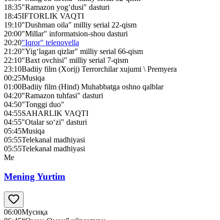
18:35
"Ramazon yog‘dusi" dasturi
18:45
IFTORLIK VAQTI
19:10
"Dushman oila" milliy serial 22-qism
20:00
"Millar" informatsion-shou dasturi
20:20
"Iqror" telenovella
21:20
"Yig‘lagan qizlar" milliy serial 66-qism
22:10
"Baxt ovchisi" milliy serial 7-qism
23:10
Badiiy film (Xorij) Terrorchilar xujumi \ Premyera
00:25
Musiqa
01:00
Badiiy film (Hind) Muhabbatga oshno qalblar
04:20
"Ramazon tuhfasi" dasturi
04:50
"Tonggi duo"
04:55
SAHARLIK VAQTI
04:55
"Otalar so‘zi" dasturi
05:45
Musiqa
05:55
Telekanal madhiyasi
05:55
Telekanal madhiyasi
Me
Mening Yurtim
06:00
Мусиқа