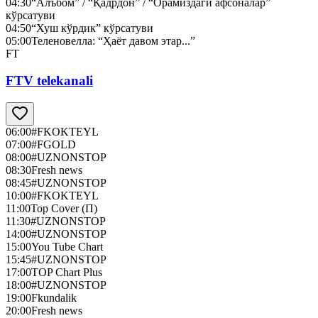
04:30
“Алъбом” / “Қадрдон” / “Орамиздаги афсоналар”
кўрсатуви
04:50
“Хуш кўрдик” кўрсатуви
05:00
Теленовелла: “Ҳаёт давом этар...”
FT
FTV telekanali
06:00
#FKOKTEYL
07:00
#FGOLD
08:00
#UZNONSTOP
08:30
Fresh news
08:45
#UZNONSTOP
10:00
#FKOKTEYL
11:00
Top Cover (П)
11:30
#UZNONSTOP
14:00
#UZNONSTOP
15:00
You Tube Chart
15:45
#UZNONSTOP
17:00
TOP Chart Plus
18:00
#UZNONSTOP
19:00
Fkundalik
20:00
Fresh news