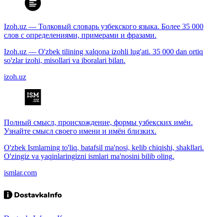
Izoh.uz — Толковый словарь узбекского языка. Более 35 000
слов с определениями, примерами и фразами.
Izoh.uz — O'zbek tilining xalqona izohli lug'ati. 35 000 dan ortiq
so'zlar izohi, misollari va iboralari bilan.
izoh.uz
Полный смысл, происхождение, формы узбекских имён.
Узнайте смысл своего имени и имён близких.
O'zbek Ismlarning to'liq, batafsil ma'nosi, kelib chiqishi, shakllari.
O'zingiz va yaqinlaringizni ismlari ma'nosini bilib oling.
ismlar.com