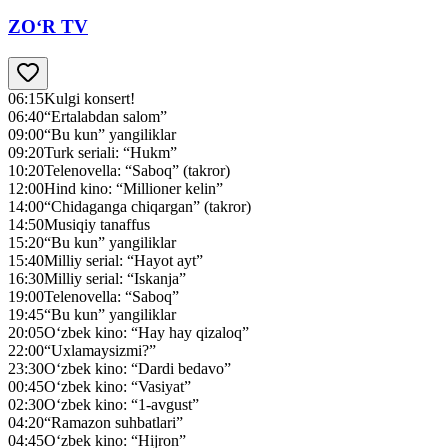
ZO‘R TV
06:15
Kulgi konsert!
06:40
“Ertalabdan salom”
09:00
“Bu kun” yangiliklar
09:20
Turk seriali: “Hukm”
10:20
Telenovella: “Saboq” (takror)
12:00
Hind kino: “Millioner kelin”
14:00
“Chidaganga chiqargan” (takror)
14:50
Musiqiy tanaffus
15:20
“Bu kun” yangiliklar
15:40
Milliy serial: “Hayot ayt”
16:30
Milliy serial: “Iskanja”
19:00
Telenovella: “Saboq”
19:45
“Bu kun” yangiliklar
20:05
O‘zbek kino: “Hay hay qizaloq”
22:00
“Uxlamaysizmi?”
23:30
O‘zbek kino: “Dardi bedavo”
00:45
O‘zbek kino: “Vasiyat”
02:30
O‘zbek kino: “1-avgust”
04:20
“Ramazon suhbatlari”
04:45
O‘zbek kino: “Hijron”