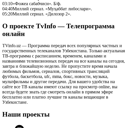
03:10
«Фожеа сабабчиси». Б/ф.
04:40
Миллий сериал. «Муҳаббат либослари».
05:20
Миллий сериал. «Дилозор 2».
О проекте TvInfo — Телепрограмма
онлайн
TVinfo.uz — Программа передач всех популярных частных и
государственных телеканалов Узбекистана. Только актуальная
ТВ-программа с расписанием, временем, каналами и
названиями телевизионных передач на все каналы на сегодня,
завтра и ближайшую неделю. Не пропустите время начала
любимых фильмов, сериалов, спортивных трансляций
футбола, баскетбола, ufc, mma, бокс, новости, музыка,
мультфильмы и другие передачи. Для вашего удобства на
сайте все ТВ каналы имеют ссылку на просмотр online, вы
всегда будете знать где смотреть онлайн в прямом эфире
бесплатно или платно лучшие тв каналы вещающие в
Узбекистане.
Наши проекты