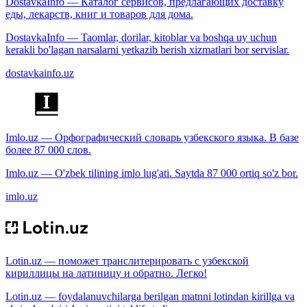
DostavkaInfo — Каталог сервисов, предлагающих доставку
еды, лекарств, книг и товаров для дома.
DostavkaInfo — Taomlar, dorilar, kitoblar va boshqa uy uchun
kerakli bo'lagan narsalarni yetkazib berish xizmatlari bor servislar.
dostavkainfo.uz
Imlo.uz — Орфографический словарь узбекского языка. В базе
более 87 000 слов.
Imlo.uz — O'zbek tilining imlo lug'ati. Saytda 87 000 ortiq so'z bor.
imlo.uz
Lotin.uz — поможет транслитерировать с узбекской
кириллицы на латиницу и обратно. Легко!
Lotin.uz — foydalanuvchilarga berilgan matnni lotindan kirillga va