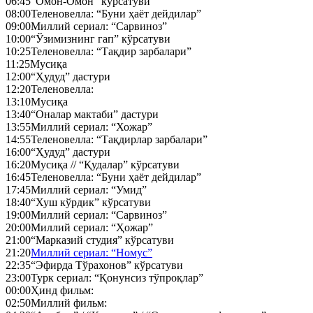
06:45
“Омон-Омон” кўрсатуви
08:00
Теленовелла: “Буни ҳаёт дейдилар”
09:00
Миллий сериал: “Сарвиноз”
10:00
“Ўзимизнинг гап” кўрсатуви
10:25
Теленовелла: “Тақдир зарбалари”
11:25
Мусиқа
12:00
“Ҳудуд” дастури
12:20
Теленовелла:
13:10
Мусиқа
13:40
“Оналар мактаби” дастури
13:55
Миллий сериал: “Хожар”
14:55
Теленовелла: “Тақдирлар зарбалари”
16:00
“Ҳудуд” дастури
16:20
Мусиқа // “Қудалар” кўрсатуви
16:45
Теленовелла: “Буни ҳаёт дейдилар”
17:45
Миллий сериал: “Умид”
18:40
“Хуш кўрдик” кўрсатуви
19:00
Миллий сериал: “Сарвиноз”
20:00
Миллий сериал: “Ҳожар”
21:00
“Марказий студия” кўрсатуви
21:20
Миллий сериал: “Номус”
22:35
“Эфирда Тўрахонов” кўрсатуви
23:00
Турк сериал: “Қонунсиз тўпроқлар”
00:00
Ҳинд фильм:
02:50
Миллий фильм: