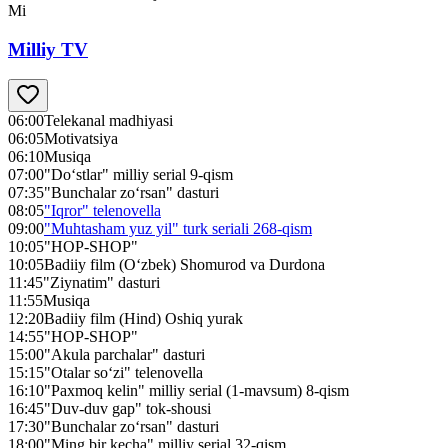
Mi
Milliy TV
06:00
Telekanal madhiyasi
06:05
Motivatsiya
06:10
Musiqa
07:00
"Do‘stlar" milliy serial 9-qism
07:35
"Bunchalar zo‘rsan" dasturi
08:05
"Iqror" telenovella
09:00
"Muhtasham yuz yil" turk seriali 268-qism
10:05
"HOP-SHOP"
10:05
Badiiy film (O‘zbek) Shomurod va Durdona
11:45
"Ziynatim" dasturi
11:55
Musiqa
12:20
Badiiy film (Hind) Oshiq yurak
14:55
"HOP-SHOP"
15:00
"Akula parchalar" dasturi
15:15
"Otalar so‘zi" telenovella
16:10
"Paxmoq kelin" milliy serial (1-mavsum) 8-qism
16:45
"Duv-duv gap" tok-shousi
17:30
"Bunchalar zo‘rsan" dasturi
18:00
"Ming bir kecha" milliy serial 32-qism