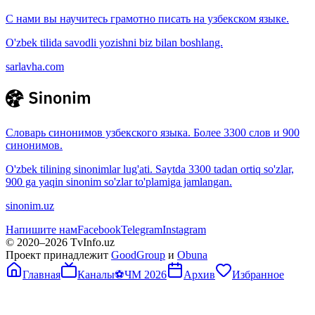
С нами вы научитесь грамотно писать на узбекском языке.
O'zbek tilida savodli yozishni biz bilan boshlang.
sarlavha.com
Словарь синонимов узбекского языка. Более 3300 слов и 900
синонимов.
O'zbek tilining sinonimlar lug'ati. Saytda 3300 tadan ortiq so'zlar,
900 ga yaqin sinonim so'zlar to'plamiga jamlangan.
sinonim.uz
Напишите нам
Facebook
Telegram
Instagram
© 2020–
2026
TvInfo.uz
Проект принадлежит
GoodGroup
и
Obuna
Главная
Каналы
⚽
ЧМ 2026
Архив
Избранное