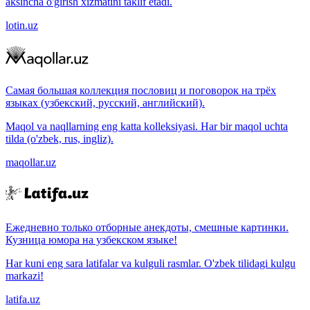
aksincha o'girish xizmatini taklif etadi.
lotin.uz
Самая большая коллекция пословиц и поговорок на трёх
языках (узбекский, русский, английский).
Maqol va naqllarning eng katta kolleksiyasi. Har bir maqol uchta
tilda (o'zbek, rus, ingliz).
maqollar.uz
Ежедневно только отборные анекдоты, смешные картинки.
Кузница юмора на узбекском языке!
Har kuni eng sara latifalar va kulguli rasmlar. O'zbek tilidagi kulgu
markazi!
latifa.uz