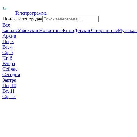
Телепрограмма
Поиск телепередач
Все
каналы
Узбекские
Новостные
Кино
Детские
Спортивные
Музыкал
Архив
Пн, 3
Вт, 4
Ср, 5
Чт, 6
Вчера
Сейчас
Сегодня
Завтра
Пн, 10
Вт, 11
Ср, 12