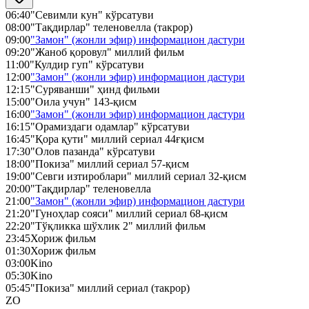
06:40
"Севимли кун" кўрсатуви
08:00
"Тақдирлар" теленовелла (такрор)
09:00
"Замон" (жонли эфир) информацион дастури
09:20
"Жаноб қоровул" миллий фильм
11:00
"Кулдир гуп" кўрсатуви
12:00
"Замон" (жонли эфир) информацион дастури
12:15
"Суряванши" ҳинд фильми
15:00
"Оила учун" 143-қисм
16:00
"Замон" (жонли эфир) информацион дастури
16:15
"Орамиздаги одамлар" кўрсатуви
16:45
"Қора қути" миллий сериал 44ғқисм
17:30
"Олов пазанда" кўрсатуви
18:00
"Покиза" миллий сериал 57-қисм
19:00
"Севги изтироблари" миллий сериал 32-қисм
20:00
"Тақдирлар" теленовелла
21:00
"Замон" (жонли эфир) информацион дастури
21:20
"Гуноҳлар сояси" миллий сериал 68-қисм
22:20
"Тўқликка шўхлик 2" миллий фильм
23:45
Хориж фильм
01:30
Хориж фильм
03:00
Kino
05:30
Kino
05:45
"Покиза" миллий сериал (такрор)
ZO