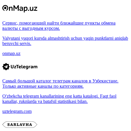
Сервис, помогающий найти ближайшие пункты обмена
валюты с выгодным курсом.
Valyutani yuqori kursda almashtirish uchun yaqin punktlarni aniqlab
beruvchi servis.
onmap.uz
Самый большой каталог телеграм каналов в Узбекистане.
Только активные каналы по категориям.
O'zbekcha telegram kanallarining eng katta katalogi. Faqt faol
kanallar, ruknlarda va batafsil statistikasi bilan.
uztelegram.com