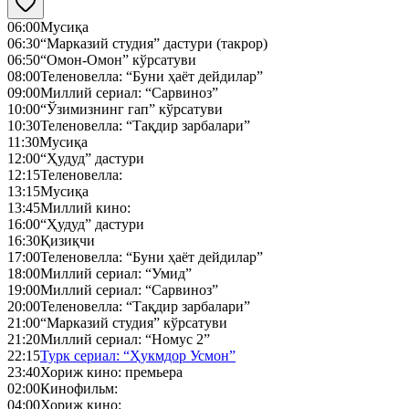
06:00
Мусиқа
06:30
“Марказий студия” дастури (такрор)
06:50
“Омон-Омон” кўрсатуви
08:00
Теленовелла: “Буни ҳаёт дейдилар”
09:00
Миллий сериал: “Сарвиноз”
10:00
“Ўзимизнинг гап” кўрсатуви
10:30
Теленовелла: “Тақдир зарбалари”
11:30
Мусиқа
12:00
“Ҳудуд” дастури
12:15
Теленовелла:
13:15
Мусиқа
13:45
Миллий кино:
16:00
“Ҳудуд” дастури
16:30
Қизиқчи
17:00
Теленовелла: “Буни ҳаёт дейдилар”
18:00
Миллий сериал: “Умид”
19:00
Миллий сериал: “Сарвиноз”
20:00
Теленовелла: “Тақдир зарбалари”
21:00
“Марказий студия” кўрсатуви
21:20
Миллий сериал: “Номус 2”
22:15
Турк сериал: “Ҳукмдор Усмон”
23:40
Хориж кино: премьера
02:00
Кинофильм:
04:00
Хориж кино: