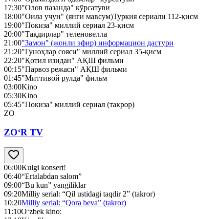
17:30
"Олов пазанда" кўрсатуви
18:00
"Оила учун" (янги мавсум)Туркия сериали 112-қисм
19:00
"Покиза" миллий сериал 23-қисм
20:00
"Тақдирлар" теленовелла
21:00
"Замон" (жонли эфир) информацион дастури
21:20
"Гуноҳлар сояси" миллий сериал 35-қисм
22:20
"Қотил изидан" АҚШ фильми
00:15
"Парвоз режаси" АҚШ фильми
01:45
"Миттивой рулда" фильм
03:00
Kino
05:30
Kino
05:45
"Покиза" миллий сериал (такрор)
ZO
ZO‘R TV
06:00
Kulgi konsert!
06:40
“Ertalabdan salom”
09:00
“Bu kun” yangiliklar
09:20
Milliy serial: “Qil ustidagi taqdir 2” (takror)
10:20
Milliy serial: “Qora beva” (takror)
11:10
O‘zbek kino: