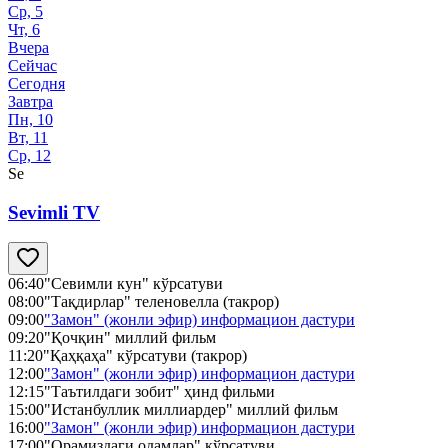
Ср, 5
Чт, 6
Вчера
Сейчас
Сегодня
Завтра
Пн, 10
Вт, 11
Ср, 12
Se
Sevimli TV
06:40
"Севимли кун" кўрсатуви
08:00
"Тақдирлар" теленовелла (такрор)
09:00
"Замон" (жонли эфир) информацион дастури
09:20
"Қочқин" миллий фильм
11:20
"Қаҳқаҳа" кўрсатуви (такрор)
12:00
"Замон" (жонли эфир) информацион дастури
12:15
"Таътилдаги зобит" ҳинд фильми
15:00
"Истанбуллик миллиардер" миллий фильм
16:00
"Замон" (жонли эфир) информацион дастури
17:00
"Орамиздаги одамлар" кўрсатуви