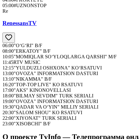
05:00
#UZNONSTOP
Re
RenessansTV
06:00
"O‘G‘RI" B/F
08:00
"ERKATOY" B/F
10:05
"MOMIQLAR SO‘YLOQLARGA QARSHI" M/F
11:45
RTV MUSIC
12:15
"YULDUZLI OSHXONA" KO‘RSATUVI
13:00
"OVOZA" INFORMATSION DASTURI
13:10
"NIKAMMA" B/F
16:20
"TOP-TOP LIVE" KO RSATUVI
17:00
"AKS" KINONOVELLASI
18:00
"BILMAY SEVDIM" TURK SERIALI
19:00
"OVOZA" INFORMATSION DASTURI
19:30
"QADAR VA O‘YIN" MILLIY SERIALI
20:30
"SALOM SHOU" KO RSATUVI
22:00
"XIYONAT" TURK SERIALI
23:00
"XISOBCHI" B/F
О проекте TvInfo — Телепрограмма он