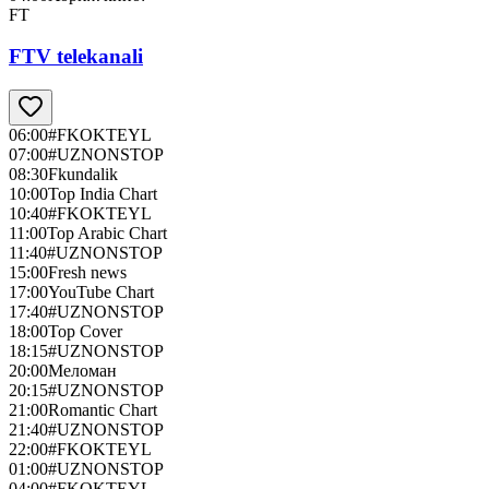
FT
FTV telekanali
06:00
#FKOKTEYL
07:00
#UZNONSTOP
08:30
Fkundalik
10:00
Top India Chart
10:40
#FKOKTEYL
11:00
Top Arabic Chart
11:40
#UZNONSTOP
15:00
Fresh news
17:00
YouTube Chart
17:40
#UZNONSTOP
18:00
Top Cover
18:15
#UZNONSTOP
20:00
Меломан
20:15
#UZNONSTOP
21:00
Romantic Chart
21:40
#UZNONSTOP
22:00
#FKOKTEYL
01:00
#UZNONSTOP
04:00
#FKOKTEYL