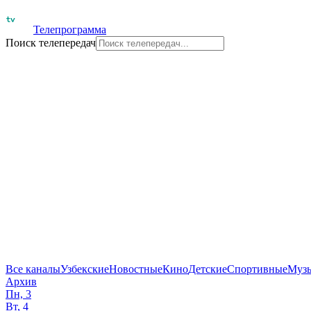
Телепрограмма
Поиск телепередач
Все каналы
Узбекские
Новостные
Кино
Детские
Спортивные
Муз
Архив
Пн, 3
Вт, 4