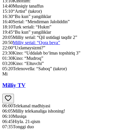
13:10
Kinofilm:
14:40
Musiqiy tanaffus
15:10
“Artist” (takror)
16:30
“Bu kun” yangiliklar
16:40
Serial: “Mendirman Jaloliddin”
18:10
Turk seriali: “Hukm”
19:45
“Bu kun” yangiliklar
20:05
Milliy serial: “Qil ustidagi taqdir 2”
20:50
Milliy serial: “Qora beva”
22:00
“Uxlamaysizmi?”
23:30
Kino: “Uddalab bo‘lmas topshiriq 3”
01:30
Kino: “Mudroq”
03:20
Kino: “Eltuvchi”
05:20
Telenovella: “Saboq” (takror)
Mi
Milliy TV
06:00
Telekanal madhiyasi
06:05
Milliy telekanaliga ishoning!
06:10
Musiqa
06:45
Hiyla. 21-qism
07:35
Tonggi duo