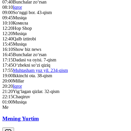
07:40
Bunchalar zo‘rsan
08:10
Iqror
09:00
So‘nggi bor. 43-qism
09:45
Musiqa
10:10
Комила
12:20
Hop Shop
12:20
Musiqa
12:40
Qalb iztirobi
15:45
Musiqa
16:10
Show biz news
16:45
Bunchalar zo‘rsan
17:15
Dadasi va oyisi. 7-qism
17:45
O‘zbekni so‘zi qiziq
17:55
Muhtasham yuz yil. 234-qism
19:00
Ikkinchi ota. 38-qism
20:00
Millar
20:20
Iqror
21:20
Yig‘lagan qizlar. 32-qism
22:15
Chaqiruv
01:00
Musiqa
Me
Mening Yurtim