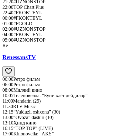
21:20
#UZNONSTOP
22:00
TOP Chart Plus
22:40
#FKOKTEYL
00:00
#FKOKTEYL
01:00
#FGOLD
02:00
#UZNONSTOP
04:00
#FKOKTEYL
05:00
#UZNONSTOP
Re
RenessansTV
06:00
Ретро фильм
06:00
Ретро фильм
08:00
Миллий кино
10:05
Теленовелла: “Буни ҳаёт дейдилар”
11:00
Mandarin (25)
11:30
RTV Music
12:15
“Yulduzli oshxona” (30)
13:00
“Ovoza” dasturi (10)
13:10
Ҳинд кино
16:15
“TOP TOP” (LIVE)
17:00
Kinonovella: “AKS”