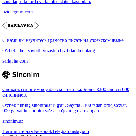
kanallar, ruknlarda va batafsil statistikasi bilan.
uztelegram.com
С нами вы научитесь грамотно писать на узбекском языке.
O'zbek tilida savodli yozishni biz bilan boshlang.
sarlavha.com
Словарь синонимов узбекского языка. Более 3300 слов и 900
синонимов.
O'zbek tilining sinonimlar lug'ati. Saytda 3300 tadan ortiq so'zlar,
900 ga yaqin sinonim so'zlar to'plamiga jamlangan.
sinonim.uz
Напишите нам
Facebook
Telegram
Instagram