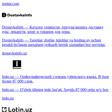
ismlar.com
DostavkaInfo — Каталог сервисов, предлагающих доставку
еды, лекарств, книг и товаров для дома.
DostavkaInfo — Taomlar, dorilar, kitoblar va boshqa uy uchun
kerakli bo'lagan narsalarni yetkazib berish xizmatlari bor servislar.
dostavkainfo.uz
Imlo.uz — Орфографический словарь узбекского языка. В базе
более 87 000 слов.
Imlo.uz — O'zbek tilining imlo lug'ati. Saytda 87 000 ortiq so'z bor.
imlo.uz