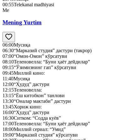
00:55
Telekanal madhiyasi
Me
Mening Yurtim
06:00
Мусиқа
06:30
“Марказий студия” дастури (такрор)
07:00
“Омон-Омон” кўрсатуви
08:10
Теленовелла: “Буни ҳаёт дейдилар”
09:15
“Ўзимизнинг гап” кўрсатуви
09:45
Миллий кино:
11:40
Мусиқа
12:00
“Ҳудуд” дастури
12:15
Теленовелла:
13:15
“Ёш китобхон” танлови
13:30
“Оналар мактаби” дастури
13:45
Хориж кино:
16:00
“Ҳудуд” дастури
16:30
Ситком: “Содда куёв”
17:00
Теленовелла: “Буни ҳаёт дейдилар”
18:00
Миллий сериал: “Умид”
19:00
“Марказий студия” кўрсатуви