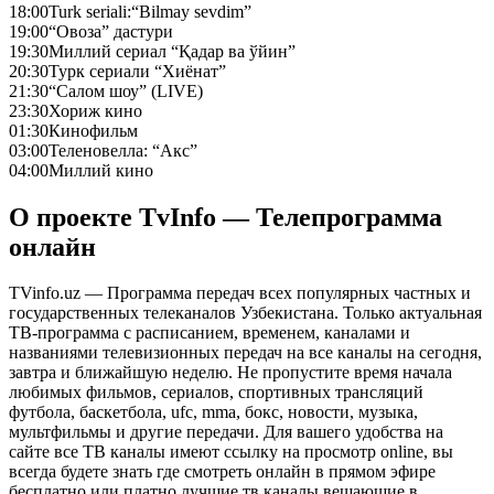
18:00
Turk seriali:“Bilmay sevdim”
19:00
“Овоза” дастури
19:30
Миллий сериал “Қадар ва ўйин”
20:30
Турк сериали “Хиёнат”
21:30
“Салом шоу” (LIVE)
23:30
Хориж кино
01:30
Кинофильм
03:00
Теленовелла: “Акс”
04:00
Миллий кино
О проекте TvInfo — Телепрограмма
онлайн
TVinfo.uz — Программа передач всех популярных частных и
государственных телеканалов Узбекистана. Только актуальная
ТВ-программа с расписанием, временем, каналами и
названиями телевизионных передач на все каналы на сегодня,
завтра и ближайшую неделю. Не пропустите время начала
любимых фильмов, сериалов, спортивных трансляций
футбола, баскетбола, ufc, mma, бокс, новости, музыка,
мультфильмы и другие передачи. Для вашего удобства на
сайте все ТВ каналы имеют ссылку на просмотр online, вы
всегда будете знать где смотреть онлайн в прямом эфире
бесплатно или платно лучшие тв каналы вещающие в