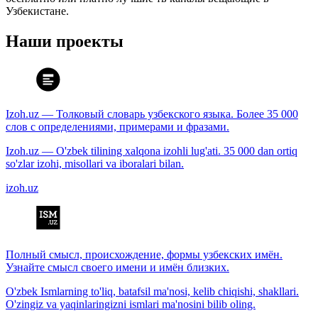
Узбекистане.
Наши проекты
Izoh.uz — Толковый словарь узбекского языка. Более 35 000
слов с определениями, примерами и фразами.
Izoh.uz — O'zbek tilining xalqona izohli lug'ati. 35 000 dan ortiq
so'zlar izohi, misollari va iboralari bilan.
izoh.uz
Полный смысл, происхождение, формы узбекских имён.
Узнайте смысл своего имени и имён близких.
O'zbek Ismlarning to'liq, batafsil ma'nosi, kelib chiqishi, shakllari.
O'zingiz va yaqinlaringizni ismlari ma'nosini bilib oling.