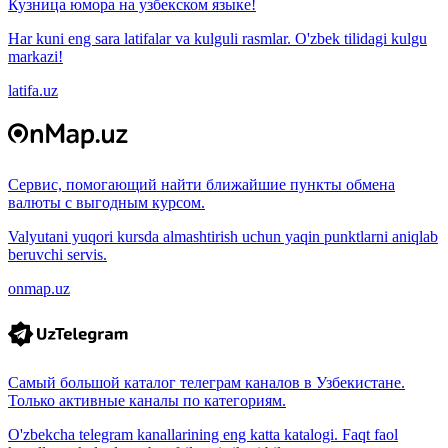
Кузница юмора на узбекском языке!
Har kuni eng sara latifalar va kulguli rasmlar. O'zbek tilidagi kulgu
markazi!
latifa.uz
Сервис, помогающий найти ближайшие пункты обмена
валюты с выгодным курсом.
Valyutani yuqori kursda almashtirish uchun yaqin punktlarni aniqlab
beruvchi servis.
onmap.uz
Самый большой каталог телеграм каналов в Узбекистане.
Только активные каналы по категориям.
O'zbekcha telegram kanallarining eng katta katalogi. Faqt faol