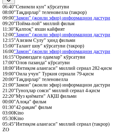
06:40
"Севимли кун" кўрсатуви
08:00
"Тақдирлар" теленовелла (такрор)
09:00
"Замон" (жонли эфир) информацион дастури
09:20
"Пойма-пой" миллий фильм
11:30
"Қалпоқ" яхши кайфият
12:00
"Замон" (жонли эфир) информацион дастури
12:15
"Азизим Сулу" ҳинд фильми
15:00
"Талант шоу" кўрсатуви (такрор)
16:00
"Замон" (жонли эфир) информацион дастури
16:15
"Орамиздаги одамлар" кўрсатуви
17:00
"Олов пазанда" кўрсатуви
18:00
"Интиқом алангаси" миллий сериал 282-қисм
19:00
"Оила учун" Туркия сериали 79-қисм
20:00
"Тақдирлар" теленовелла
21:00
"Замон" (жонли эфир) информацион дастури
21:20
"Гуноҳлар сояси" миллий сериал 4-қисм
22:20
"Муз қиёмати" АҚШ фильми
00:00
"Алоқа" фильм
01:30
"42-рақам" фильм
03:00
Kino
05:30
Kino
05:45
"Интиқом алангаси" миллий сериал (такрор)
ZO