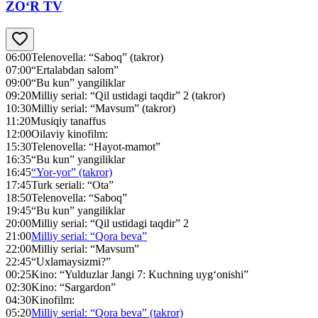
ZO‘R TV
06:00
Telenovella: “Saboq” (takror)
07:00
“Ertalabdan salom”
09:00
“Bu kun” yangiliklar
09:20
Milliy serial: “Qil ustidagi taqdir” 2 (takror)
10:30
Milliy serial: “Mavsum” (takror)
11:20
Musiqiy tanaffus
12:00
Oilaviy kinofilm:
15:30
Telenovella: “Hayot-mamot”
16:35
“Bu kun” yangiliklar
16:45
“Yor-yor” (takror)
17:45
Turk seriali: “Ota”
18:50
Telenovella: “Saboq”
19:45
“Bu kun” yangiliklar
20:00
Milliy serial: “Qil ustidagi taqdir” 2
21:00
Milliy serial: “Qora beva”
22:00
Milliy serial: “Mavsum”
22:45
“Uxlamaysizmi?”
00:25
Kino: “Yulduzlar Jangi 7: Kuchning uyg‘onishi”
02:30
Kino: “Sargardon”
04:30
Kinofilm:
05:20
Milliy serial: “Qora beva” (takror)