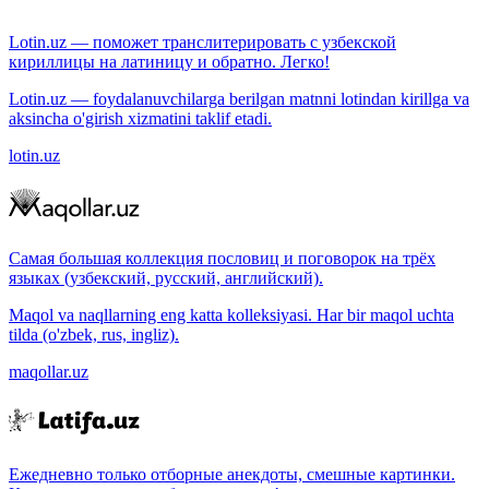
Lotin.uz — поможет транслитерировать с узбекской
кириллицы на латиницу и обратно. Легко!
Lotin.uz — foydalanuvchilarga berilgan matnni lotindan kirillga va
aksincha o'girish xizmatini taklif etadi.
lotin.uz
Самая большая коллекция пословиц и поговорок на трёх
языках (узбекский, русский, английский).
Maqol va naqllarning eng katta kolleksiyasi. Har bir maqol uchta
tilda (o'zbek, rus, ingliz).
maqollar.uz
Ежедневно только отборные анекдоты, смешные картинки.