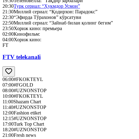
19:30
Теленовелла: “Тақдир зарбалари”
20:30
Турк сериал: “Ҳукмдор Усмон”
21:30
Миллий сериал: “Қодирхон: Парадокс”
22:30
“Эфирда Тўрахонов” кўрсатуви
22:50
Миллий сериал: “Зайнаб билан қолинг бегим”
23:50
Хориж кино: премьера
02:00
Кинофильм:
04:00
Хориж кино:
FT
FTV telekanali
06:00
#FKOKTEYL
07:00
#FGOLD
08:00
#UZNONSTOP
10:00
#FKOKTEYL
11:00
Shazam Chart
11:40
#UZNONSTOP
12:00
Fashion etiket
12:15
#UZNONSTOP
17:00
Turk Top Chart
18:20
#UZNONSTOP
21:00
Fresh news