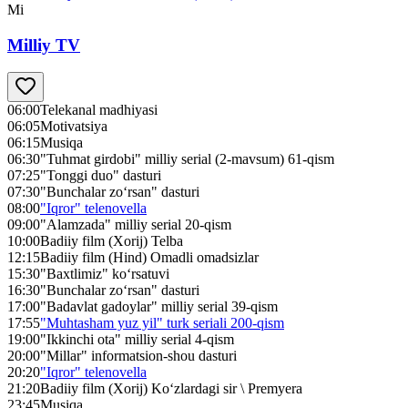
Mi
Milliy TV
06:00
Telekanal madhiyasi
06:05
Motivatsiya
06:15
Musiqa
06:30
"Tuhmat girdobi" milliy serial (2-mavsum) 61-qism
07:25
"Tonggi duo" dasturi
07:30
"Bunchalar zo‘rsan" dasturi
08:00
"Iqror" telenovella
09:00
"Alamzada" milliy serial 20-qism
10:00
Badiiy film (Xorij) Telba
12:15
Badiiy film (Hind) Omadli omadsizlar
15:30
"Baxtlimiz" ko‘rsatuvi
16:30
"Bunchalar zo‘rsan" dasturi
17:00
"Badavlat gadoylar" milliy serial 39-qism
17:55
"Muhtasham yuz yil" turk seriali 200-qism
19:00
"Ikkinchi ota" milliy serial 4-qism
20:00
"Millar" informatsion-shou dasturi
20:20
"Iqror" telenovella
21:20
Badiiy film (Xorij) Ko‘zlardagi sir \ Premyera
23:45
Musiqa