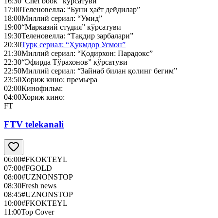
16:30
“Chef book” кўрсатуви
17:00
Теленовелла: “Буни ҳаёт дейдилар”
18:00
Миллий сериал: “Умид”
19:00
“Марказий студия” кўрсатуви
19:30
Теленовелла: “Тақдир зарбалари”
20:30
Турк сериал: “Ҳукмдор Усмон”
21:30
Миллий сериал: “Қодирхон: Парадокс”
22:30
“Эфирда Тўрахонов” кўрсатуви
22:50
Миллий сериал: “Зайнаб билан қолинг бегим”
23:50
Хориж кино: премьера
02:00
Кинофильм:
04:00
Хориж кино:
FT
FTV telekanali
06:00
#FKOKTEYL
07:00
#FGOLD
08:00
#UZNONSTOP
08:30
Fresh news
08:45
#UZNONSTOP
10:00
#FKOKTEYL
11:00
Top Cover