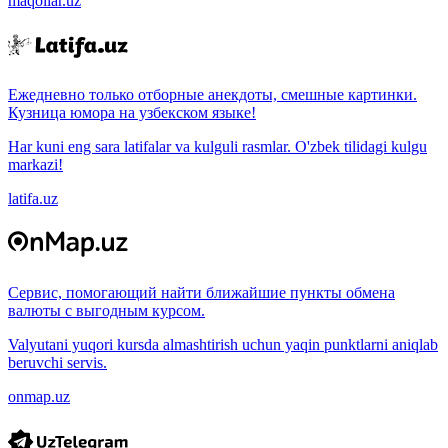
maqollar.uz
Ежедневно только отборные анекдоты, смешные картинки.
Кузница юмора на узбекском языке!
Har kuni eng sara latifalar va kulguli rasmlar. O'zbek tilidagi kulgu
markazi!
latifa.uz
Сервис, помогающий найти ближайшие пункты обмена
валюты с выгодным курсом.
Valyutani yuqori kursda almashtirish uchun yaqin punktlarni aniqlab
beruvchi servis.
onmap.uz