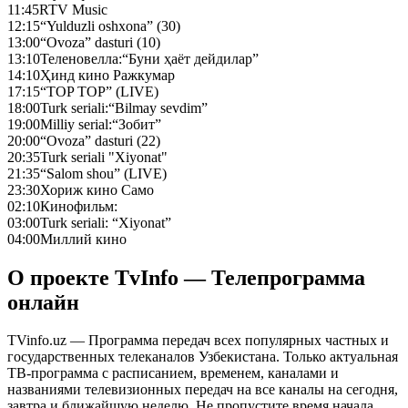
11:45
RTV Music
12:15
“Yulduzli oshxona” (30)
13:00
“Ovoza” dasturi (10)
13:10
Теленовелла:“Буни ҳаёт дейдилар”
14:10
Ҳинд кино Ражкумар
17:15
“TOP TOP” (LIVE)
18:00
Turk seriali:“Bilmay sevdim”
19:00
Milliy serial:“Зобит”
20:00
“Ovoza” dasturi (22)
20:35
Turk seriali "Xiyonat"
21:35
“Salom shou” (LIVE)
23:30
Хориж кино Само
02:10
Кинофильм:
03:00
Turk seriali: “Xiyonat”
04:00
Миллий кино
О проекте TvInfo — Телепрограмма
онлайн
TVinfo.uz — Программа передач всех популярных частных и
государственных телеканалов Узбекистана. Только актуальная
ТВ-программа с расписанием, временем, каналами и
названиями телевизионных передач на все каналы на сегодня,
завтра и ближайшую неделю. Не пропустите время начала