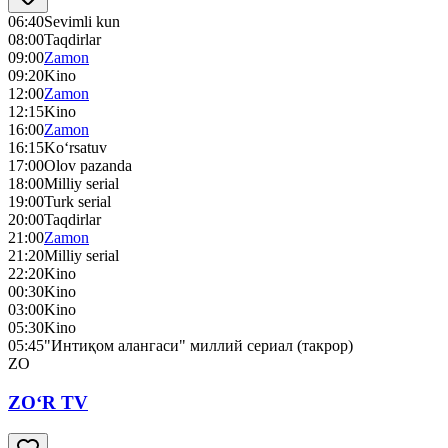
06:40
Sevimli kun
08:00
Taqdirlar
09:00
Zamon
09:20
Kino
12:00
Zamon
12:15
Kino
16:00
Zamon
16:15
Ko‘rsatuv
17:00
Olov pazanda
18:00
Milliy serial
19:00
Turk serial
20:00
Taqdirlar
21:00
Zamon
21:20
Milliy serial
22:20
Kino
00:30
Kino
03:00
Kino
05:30
Kino
05:45
"Интиқом алангаси" миллий сериал (такрор)
ZO
ZO‘R TV