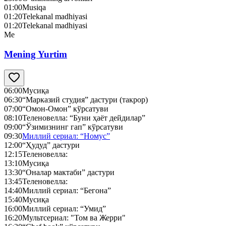
01:00
Musiqa
01:20
Telekanal madhiyasi
01:20
Telekanal madhiyasi
Me
Mening Yurtim
06:00
Мусиқа
06:30
“Марказий студия” дастури (такрор)
07:00
“Омон-Омон” кўрсатуви
08:10
Теленовелла: “Буни ҳаёт дейдилар”
09:00
“Ўзимизнинг гап” кўрсатуви
09:30
Миллий сериал: “Номус”
12:00
“Ҳудуд” дастури
12:15
Теленовелла:
13:10
Мусиқа
13:30
“Оналар мактаби” дастури
13:45
Теленовелла:
14:40
Миллий сериал: “Бегона”
15:40
Мусиқа
16:00
Миллий сериал: “Умид”
16:20
Мультсериал: "Том ва Жерри"