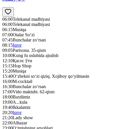
06:00
Telekanal madhiyasi
06:00
Telekanal madhiyasi
06:15
Musiqa
07:00
Otalar So‘zi
07:45
Bunchalar zo‘rsan
08:15
Iqror
09:05
Parixona. 35-qism
10:00
Kung fu uslubida ajralish
12:10
Қасос ўти
15:15
Hop Shop
15:20
Musiqa
15:40
O‘zbekni so‘zi qiziq. Xojiboy qo‘yilmasin
16:00
M-cocktail
16:30
Bunchalar zo‘rsan
17:00
Vido maktubi. 62-qism
18:00
Baxtlimiz
19:00
A...kula
19:40
Ikkalamiz
20:20
Iqror
21:20
Lady show
22:00
Alhazar
23:00
O‘tmishning arvohlari