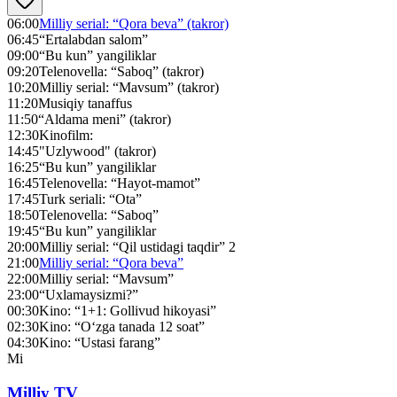
06:00
Milliy serial: “Qora beva” (takror)
06:45
“Ertalabdan salom”
09:00
“Bu kun” yangiliklar
09:20
Telenovella: “Saboq” (takror)
10:20
Milliy serial: “Mavsum” (takror)
11:20
Musiqiy tanaffus
11:50
“Aldama meni” (takror)
12:30
Kinofilm:
14:45
"Uzlywood" (takror)
16:25
“Bu kun” yangiliklar
16:45
Telenovella: “Hayot-mamot”
17:45
Turk seriali: “Ota”
18:50
Telenovella: “Saboq”
19:45
“Bu kun” yangiliklar
20:00
Milliy serial: “Qil ustidagi taqdir” 2
21:00
Milliy serial: “Qora beva”
22:00
Milliy serial: “Mavsum”
23:00
“Uxlamaysizmi?”
00:30
Kino: “1+1: Gollivud hikoyasi”
02:30
Kino: “O‘zga tanada 12 soat”
04:30
Kino: “Ustasi farang”
Mi
Milliy TV