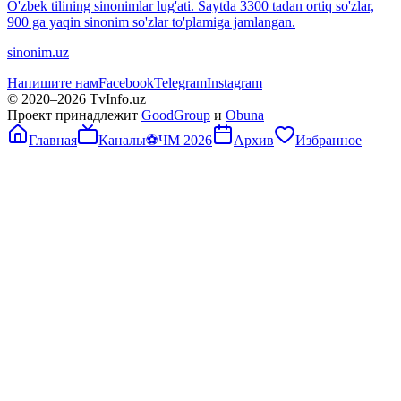
O'zbek tilining sinonimlar lug'ati. Saytda 3300 tadan ortiq so'zlar,
900 ga yaqin sinonim so'zlar to'plamiga jamlangan.
sinonim.uz
Напишите нам
Facebook
Telegram
Instagram
© 2020–
2026
TvInfo.uz
Проект принадлежит
GoodGroup
и
Obuna
Главная
Каналы
⚽
ЧМ 2026
Архив
Избранное