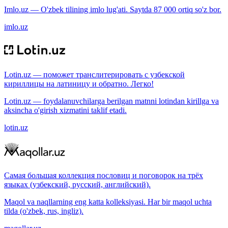
Imlo.uz — O'zbek tilining imlo lug'ati. Saytda 87 000 ortiq so'z bor.
imlo.uz
Lotin.uz — поможет транслитерировать с узбекской
кириллицы на латиницу и обратно. Легко!
Lotin.uz — foydalanuvchilarga berilgan matnni lotindan kirillga va
aksincha o'girish xizmatini taklif etadi.
lotin.uz
Самая большая коллекция пословиц и поговорок на трёх
языках (узбекский, русский, английский).
Maqol va naqllarning eng katta kolleksiyasi. Har bir maqol uchta
tilda (o'zbek, rus, ingliz).