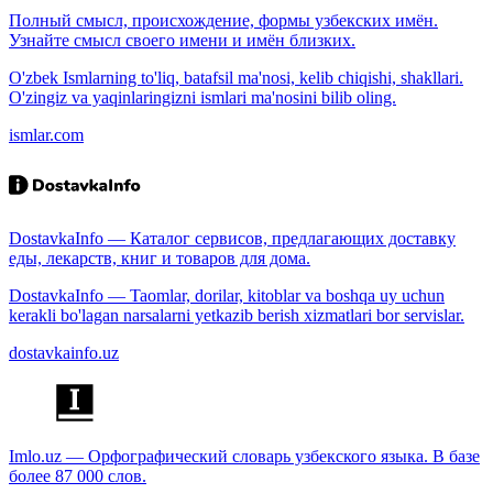
Полный смысл, происхождение, формы узбекских имён.
Узнайте смысл своего имени и имён близких.
O'zbek Ismlarning to'liq, batafsil ma'nosi, kelib chiqishi, shakllari.
O'zingiz va yaqinlaringizni ismlari ma'nosini bilib oling.
ismlar.com
DostavkaInfo — Каталог сервисов, предлагающих доставку
еды, лекарств, книг и товаров для дома.
DostavkaInfo — Taomlar, dorilar, kitoblar va boshqa uy uchun
kerakli bo'lagan narsalarni yetkazib berish xizmatlari bor servislar.
dostavkainfo.uz
Imlo.uz — Орфографический словарь узбекского языка. В базе
более 87 000 слов.