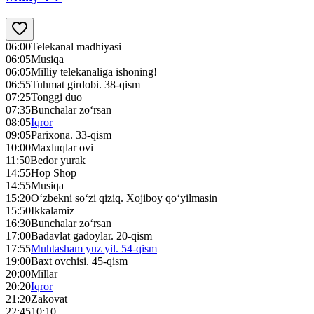
06:00
Telekanal madhiyasi
06:05
Musiqa
06:05
Milliy telekanaliga ishoning!
06:55
Tuhmat girdobi. 38-qism
07:25
Tonggi duo
07:35
Bunchalar zo‘rsan
08:05
Iqror
09:05
Parixona. 33-qism
10:00
Maxluqlar ovi
11:50
Bedor yurak
14:55
Hop Shop
14:55
Musiqa
15:20
O‘zbekni so‘zi qiziq. Xojiboy qo‘yilmasin
15:50
Ikkalamiz
16:30
Bunchalar zo‘rsan
17:00
Badavlat gadoylar. 20-qism
17:55
Muhtasham yuz yil. 54-qism
19:00
Baxt ovchisi. 45-qism
20:00
Millar
20:20
Iqror
21:20
Zakovat
22:45
10:10