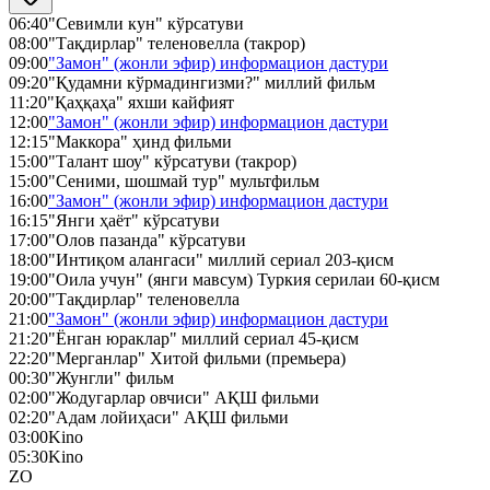
06:40
"Севимли кун" кўрсатуви
08:00
"Тақдирлар" теленовелла (такрор)
09:00
"Замон" (жонли эфир) информацион дастури
09:20
"Қудамни кўрмадингизми?" миллий фильм
11:20
"Қаҳқаҳа" яхши кайфият
12:00
"Замон" (жонли эфир) информацион дастури
12:15
"Маккора" ҳинд фильми
15:00
"Талант шоу" кўрсатуви (такрор)
15:00
"Сеними, шошмай тур" мультфильм
16:00
"Замон" (жонли эфир) информацион дастури
16:15
"Янги ҳаёт" кўрсатуви
17:00
"Олов пазанда" кўрсатуви
18:00
"Интиқом алангаси" миллий сериал 203-қисм
19:00
"Оила учун" (янги мавсум) Туркия серилаи 60-қисм
20:00
"Тақдирлар" теленовелла
21:00
"Замон" (жонли эфир) информацион дастури
21:20
"Ёнган юраклар" миллий сериал 45-қисм
22:20
"Мерганлар" Хитой фильми (премьера)
00:30
"Жунгли" фильм
02:00
"Жодугарлар овчиси" АҚШ фильми
02:20
"Адам лойиҳаси" АҚШ фильми
03:00
Kino
05:30
Kino
ZO