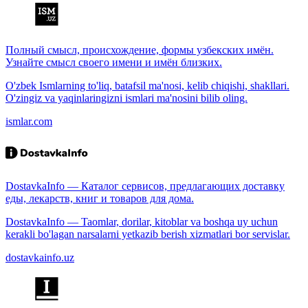
Полный смысл, происхождение, формы узбекских имён.
Узнайте смысл своего имени и имён близких.
O'zbek Ismlarning to'liq, batafsil ma'nosi, kelib chiqishi, shakllari.
O'zingiz va yaqinlaringizni ismlari ma'nosini bilib oling.
ismlar.com
DostavkaInfo — Каталог сервисов, предлагающих доставку
еды, лекарств, книг и товаров для дома.
DostavkaInfo — Taomlar, dorilar, kitoblar va boshqa uy uchun
kerakli bo'lagan narsalarni yetkazib berish xizmatlari bor servislar.
dostavkainfo.uz