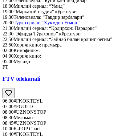
17:00
Теленовелла: “Буни ҳаёт дейдилар”
18:00
Миллий сериал: “Умид”
19:00
“Марказий студия” кўрсатуви
19:30
Теленовелла: “Тақдир зарбалари”
20:30
Турк сериал: “Ҳукмдор Усмон”
21:30
Миллий сериал: “Қодирхон: Парадокс”
22:30
“Эфирда Тўрахонов” кўрсатуви
22:50
Миллий сериал: “Зайнаб билан қолинг бегим”
23:50
Хориж кино: премьера
02:00
Кинофильм:
04:00
Хориж кино:
05:00
Мусиқа
FT
FTV telekanali
06:00
#FKOKTEYL
07:00
#FGOLD
08:00
#UZNONSTOP
08:30
Меломан
08:45
#UZNONSTOP
10:00
K-POP Chart
10:40
#FKOKTEYL