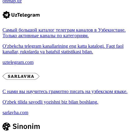
onmap.uz
Самый большой каталог телеграм каналов в Узбекистане.
Только активные каналы по категориям.
O'zbekcha telegram kanallarining eng katta katalogi. Faqt faol
kanallar, ruknlarda va batafsil statistikasi bilan.
uztelegram.com
С нами вы научитесь грамотно писать на узбекском языке.
O'zbek tilida savodli yozishni biz bilan boshlang.
sarlavha.com