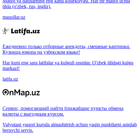
Maqol va naqllarning eng katta kolleksiyasi. Har bir maqol uchta
tilda (o'zbek, rus, ingliz).
maqollar.uz
Ежедневно только отборные анекдоты, смешные картинки.
Кузница юмора на узбекском языке!
Har kuni eng sara latifalar va kulguli rasmlar. O'zbek tilidagi kulgu
markazi!
latifa.uz
Сервис, помогающий найти ближайшие пункты обмена
валюты с выгодным курсом.
Valyutani yuqori kursda almashtirish uchun yaqin punktlarni aniqlab
beruvchi servis.