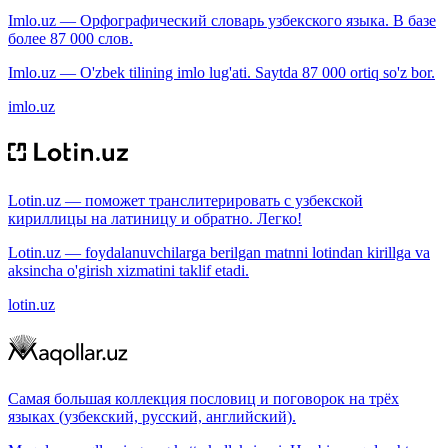
Imlo.uz — Орфографический словарь узбекского языка. В базе
более 87 000 слов.
Imlo.uz — O'zbek tilining imlo lug'ati. Saytda 87 000 ortiq so'z bor.
imlo.uz
Lotin.uz — поможет транслитерировать с узбекской
кириллицы на латиницу и обратно. Легко!
Lotin.uz — foydalanuvchilarga berilgan matnni lotindan kirillga va
aksincha o'girish xizmatini taklif etadi.
lotin.uz
Самая большая коллекция пословиц и поговорок на трёх
языках (узбекский, русский, английский).