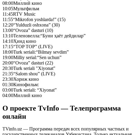
08:00
Миллий кино
10:05
Мультфильм
11:45
RTV Music
11:55
“Mikrofon yoshlarda!” (15)
12:20
“Yulduzli oshxona” (30)
13:00
“Ovoza” dasturi (10)
13:10
Теленовелла:“Буни ҳаёт дейдилар”
14:10
Ҳинд кино
17:15
“TOP TOP” (LIVE)
18:00
Turk seriali:“Bilmay sevdim”
19:00
Milliy serial:“Sen uchun”
20:00
“Ovoza” dasturi (22)
20:30
Turk seriali "Xiyonat"
21:35
“Salom shou” (LIVE)
23:30
Хориж кино
01:30
Кинофильм:
03:00
Turk seriali: “Xiyonat”
04:00
Миллий кино
О проекте TvInfo — Телепрограмма
онлайн
TVinfo.uz — Программа передач всех популярных частных и
государственных телеканалов Узбекистана. Только актуальная