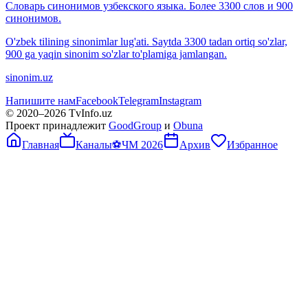
Словарь синонимов узбекского языка. Более 3300 слов и 900
синонимов.
O'zbek tilining sinonimlar lug'ati. Saytda 3300 tadan ortiq so'zlar,
900 ga yaqin sinonim so'zlar to'plamiga jamlangan.
sinonim.uz
Напишите нам
Facebook
Telegram
Instagram
© 2020–
2026
TvInfo.uz
Проект принадлежит
GoodGroup
и
Obuna
Главная
Каналы
⚽
ЧМ 2026
Архив
Избранное