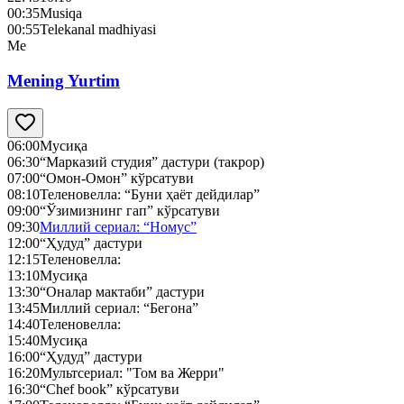
00:35
Musiqa
00:55
Telekanal madhiyasi
Me
Mening Yurtim
06:00
Мусиқа
06:30
“Марказий студия” дастури (такрор)
07:00
“Омон-Омон” кўрсатуви
08:10
Теленовелла: “Буни ҳаёт дейдилар”
09:00
“Ўзимизнинг гап” кўрсатуви
09:30
Миллий сериал: “Номус”
12:00
“Ҳудуд” дастури
12:15
Теленовелла:
13:10
Мусиқа
13:30
“Оналар мактаби” дастури
13:45
Миллий сериал: “Бегона”
14:40
Теленовелла:
15:40
Мусиқа
16:00
“Ҳудуд” дастури
16:20
Мультсериал: "Том ва Жерри"
16:30
“Chef book” кўрсатуви