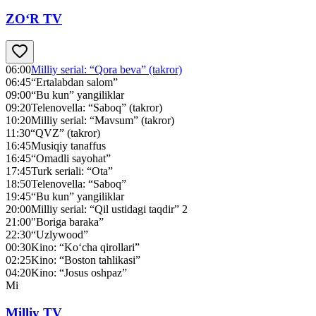
ZO‘R TV
06:00
Milliy serial: “Qora beva” (takror)
06:45
“Ertalabdan salom”
09:00
“Bu kun” yangiliklar
09:20
Telenovella: “Saboq” (takror)
10:20
Milliy serial: “Mavsum” (takror)
11:30
“QVZ” (takror)
16:45
Musiqiy tanaffus
16:45
“Omadli sayohat”
17:45
Turk seriali: “Ota”
18:50
Telenovella: “Saboq”
19:45
“Bu kun” yangiliklar
20:00
Milliy serial: “Qil ustidagi taqdir” 2
21:00
"Boriga baraka”
22:30
“Uzlywood”
00:30
Kino: “Ko‘cha qirollari”
02:25
Kino: “Boston tahlikasi”
04:20
Kino: “Josus oshpaz”
Mi
Milliy TV