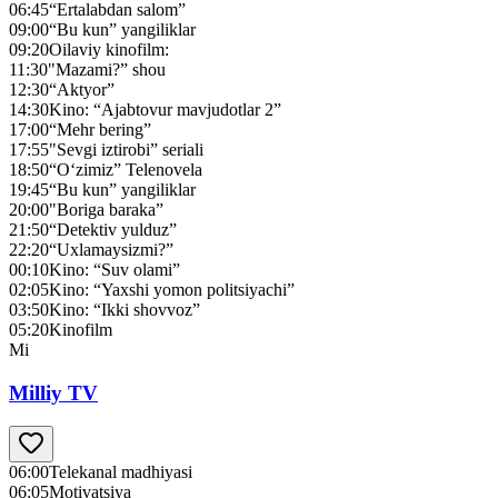
06:45
“Ertalabdan salom”
09:00
“Bu kun” yangiliklar
09:20
Oilaviy kinofilm:
11:30
"Mazami?” shou
12:30
“Aktyor”
14:30
Kino: “Ajabtovur mavjudotlar 2”
17:00
“Mehr bering”
17:55
"Sevgi iztirobi” seriali
18:50
“O‘zimiz” Telenovela
19:45
“Bu kun” yangiliklar
20:00
"Boriga baraka”
21:50
“Detektiv yulduz”
22:20
“Uxlamaysizmi?”
00:10
Kino: “Suv olami”
02:05
Kino: “Yaxshi yomon politsiyachi”
03:50
Kino: “Ikki shovvoz”
05:20
Kinofilm
Mi
Milliy TV
06:00
Telekanal madhiyasi
06:05
Motivatsiya