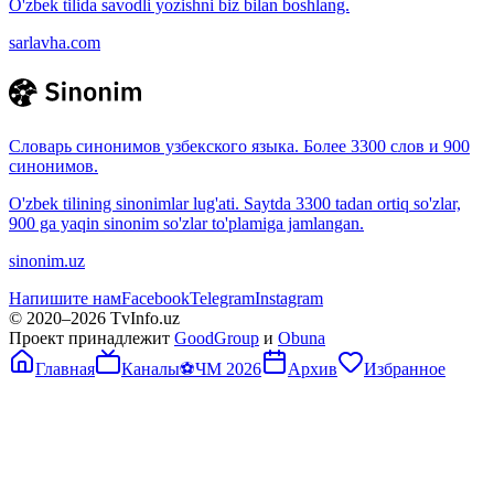
O'zbek tilida savodli yozishni biz bilan boshlang.
sarlavha.com
Словарь синонимов узбекского языка. Более 3300 слов и 900
синонимов.
O'zbek tilining sinonimlar lug'ati. Saytda 3300 tadan ortiq so'zlar,
900 ga yaqin sinonim so'zlar to'plamiga jamlangan.
sinonim.uz
Напишите нам
Facebook
Telegram
Instagram
© 2020–
2026
TvInfo.uz
Проект принадлежит
GoodGroup
и
Obuna
Главная
Каналы
⚽
ЧМ 2026
Архив
Избранное