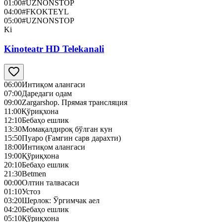
01:00
#UZNONSTOP
04:00
#FKOKTEYL
05:00
#UZNONSTOP
Ki
Kinoteatr HD Telekanali
06:00
Интиқом алангаси
07:00
Даредаги одам
09:00
Zargarshop. Прямая трансляция
11:00
Қўриқхона
12:10
Бебаҳо ешлик
13:30
Момақалдироқ бўлган кун
15:50
Пуаро (Ғамгин сарв дарахти)
18:00
Интиқом алангаси
19:00
Қўриқхона
20:10
Бебаҳо ешлик
21:30
Betmen
00:00
Олтин талвасаси
01:10
Устоз
03:20
Шерлок: Ўргимчак аел
04:20
Бебаҳо ешлик
05:10
Қўриқхона