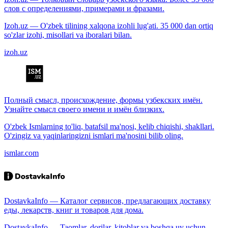
слов с определениями, примерами и фразами.
Izoh.uz — O'zbek tilining xalqona izohli lug'ati. 35 000 dan ortiq
so'zlar izohi, misollari va iboralari bilan.
izoh.uz
Полный смысл, происхождение, формы узбекских имён.
Узнайте смысл своего имени и имён близких.
O'zbek Ismlarning to'liq, batafsil ma'nosi, kelib chiqishi, shakllari.
O'zingiz va yaqinlaringizni ismlari ma'nosini bilib oling.
ismlar.com
DostavkaInfo — Каталог сервисов, предлагающих доставку
еды, лекарств, книг и товаров для дома.
DostavkaInfo — Taomlar, dorilar, kitoblar va boshqa uy uchun