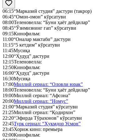
06:15
“Марказий студия” дастури (такрор)
06:45
“Омон-омон” кўрсатуви
08:00
Теленовелла: “Буни ҳаёт дейдилар”
08:45
“Ўзимизнинг гап” кўрсатуви
09:15
Кинофильм:
11:00
“Оналар мактаби” дастури
11:15
“5 кетдим” кўрсатуви
11:45
Мусиқа
12:00
“Ҳудуд” дастури
12:15
Теленовелла:
12:50
Кинофильм:
16:00
“Ҳудуд” дастури
16:30
Мусиқа
17:00
Миллий сериал: “Оловли юрак”
18:00
Теленовелла: “Буни ҳаёт дейдилар”
19:00
Миллий сериал: “Афсона”
20:00
Миллий сериал: “Номус”
21:00
“Марказий студия” кўрсатуви
21:25
Миллий сериал: “Қодирхон”
22:20
“Эфирда Тўрахонов” кўрсатуви
22:45
Турк сериал: “Ҳукмдор Усмон”
23:45
Хориж кино: премьера
02:00
Кинофильм: