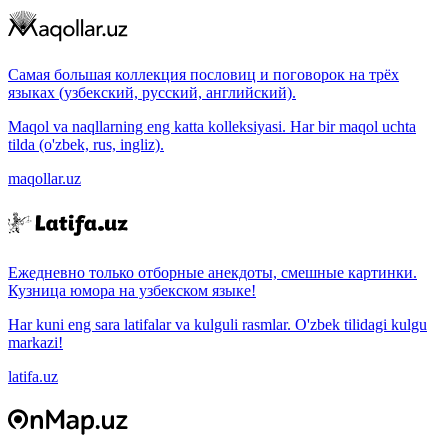
Самая большая коллекция пословиц и поговорок на трёх
языках (узбекский, русский, английский).
Maqol va naqllarning eng katta kolleksiyasi. Har bir maqol uchta
tilda (o'zbek, rus, ingliz).
maqollar.uz
Ежедневно только отборные анекдоты, смешные картинки.
Кузница юмора на узбекском языке!
Har kuni eng sara latifalar va kulguli rasmlar. O'zbek tilidagi kulgu
markazi!
latifa.uz