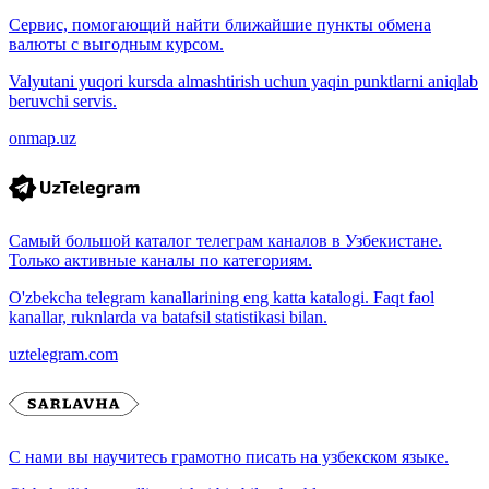
Сервис, помогающий найти ближайшие пункты обмена
валюты с выгодным курсом.
Valyutani yuqori kursda almashtirish uchun yaqin punktlarni aniqlab
beruvchi servis.
onmap.uz
Самый большой каталог телеграм каналов в Узбекистане.
Только активные каналы по категориям.
O'zbekcha telegram kanallarining eng katta katalogi. Faqt faol
kanallar, ruknlarda va batafsil statistikasi bilan.
uztelegram.com
С нами вы научитесь грамотно писать на узбекском языке.