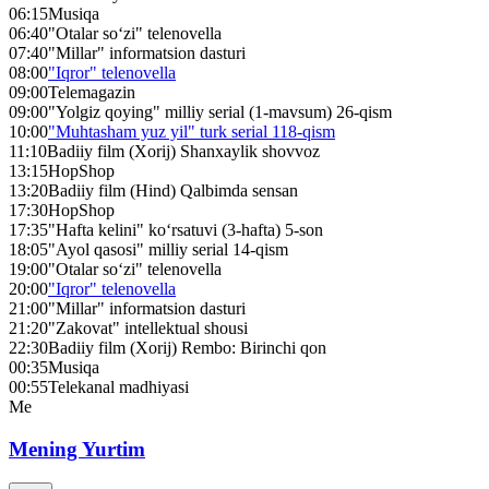
06:15
Musiqa
06:40
"Otalar so‘zi" telenovella
07:40
"Millar" informatsion dasturi
08:00
"Iqror" telenovella
09:00
Telemagazin
09:00
"Yolgiz qoying" milliy serial (1-mavsum) 26-qism
10:00
"Muhtasham yuz yil" turk serial 118-qism
11:10
Badiiy film (Xorij) Shanxaylik shovvoz
13:15
HopShop
13:20
Badiiy film (Hind) Qalbimda sensan
17:30
HopShop
17:35
"Hafta kelini" ko‘rsatuvi (3-hafta) 5-son
18:05
"Ayol qasosi" milliy serial 14-qism
19:00
"Otalar so‘zi" telenovella
20:00
"Iqror" telenovella
21:00
"Millar" informatsion dasturi
21:20
"Zakovat" intellektual shousi
22:30
Badiiy film (Xorij) Rembo: Birinchi qon
00:35
Musiqa
00:55
Telekanal madhiyasi
Me
Mening Yurtim