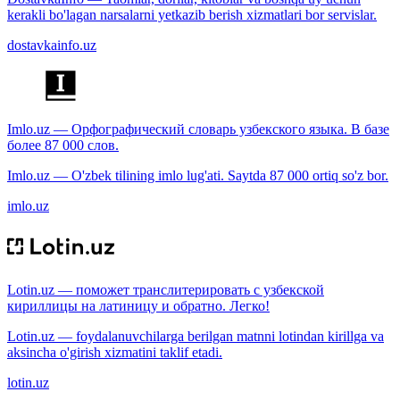
kerakli bo'lagan narsalarni yetkazib berish xizmatlari bor servislar.
dostavkainfo.uz
Imlo.uz — Орфографический словарь узбекского языка. В базе
более 87 000 слов.
Imlo.uz — O'zbek tilining imlo lug'ati. Saytda 87 000 ortiq so'z bor.
imlo.uz
Lotin.uz — поможет транслитерировать с узбекской
кириллицы на латиницу и обратно. Легко!
Lotin.uz — foydalanuvchilarga berilgan matnni lotindan kirillga va
aksincha o'girish xizmatini taklif etadi.
lotin.uz