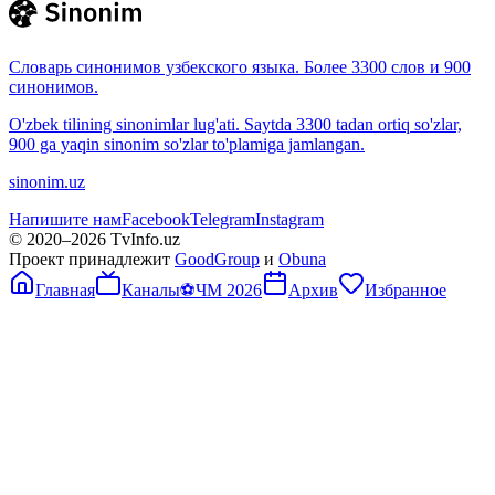
Словарь синонимов узбекского языка. Более 3300 слов и 900
синонимов.
O'zbek tilining sinonimlar lug'ati. Saytda 3300 tadan ortiq so'zlar,
900 ga yaqin sinonim so'zlar to'plamiga jamlangan.
sinonim.uz
Напишите нам
Facebook
Telegram
Instagram
© 2020–
2026
TvInfo.uz
Проект принадлежит
GoodGroup
и
Obuna
Главная
Каналы
⚽
ЧМ 2026
Архив
Избранное