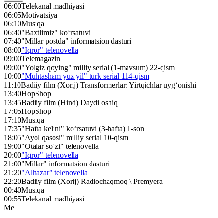
06:00
Telekanal madhiyasi
06:05
Motivatsiya
06:10
Musiqa
06:40
"Baxtlimiz" ko‘rsatuvi
07:40
"Millar postda" informatsion dasturi
08:00
"Iqror" telenovella
09:00
Telemagazin
09:00
"Yolgiz qoying" milliy serial (1-mavsum) 22-qism
10:00
"Muhtasham yuz yil" turk serial 114-qism
11:10
Badiiy film (Xorij) Transformerlar: Yirtqichlar uyg‘onishi
13:40
HopShop
13:45
Badiiy film (Hind) Daydi oshiq
17:05
HopShop
17:10
Musiqa
17:35
"Hafta kelini" ko‘rsatuvi (3-hafta) 1-son
18:05
"Ayol qasosi" milliy serial 10-qism
19:00
"Otalar so‘zi" telenovella
20:00
"Iqror" telenovella
21:00
"Millar" informatsion dasturi
21:20
"Alhazar" telenovella
22:20
Badiiy film (Xorij) Radiochaqmoq \ Premyera
00:40
Musiqa
00:55
Telekanal madhiyasi
Me