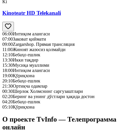
Ki
Kinoteatr HD Telekanali
06:00
Интиқом алангаси
07:00
Заковат қиймати
09:00
Zargarshop. Прямая трансляция
11:00
Жиноят жазосиз қолмайди
12:10
Бебаҳо ешлик
13:30
Икки тақдир
15:30
Мусиқа муаллими
18:00
Интиқом алангаси
19:00
Қўриқхона
20:10
Бебаҳо ешлик
21:30
Ортиқча одамлар
00:30
Шерлок Холмснинг саргузаштлари
02:20
Беринг ва унинг дўстлари ҳақида достон
04:20
Бебаҳо ешлик
05:10
Қўриқхона
О проекте TvInfo — Телепрограмма
онлайн