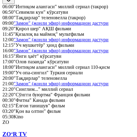
06:00
"Интиқом алангаси" миллий сериал (такрор)
06:50
"Севимли кун" кўрсатуви
08:00
"Тақдирлар" теленовелла (такрор)
09:00
"Замон" (жонли эфир) информацион дастури
09:20
"Қирол шер" АҚШ фильми
11:45
"Қизалоқ ва маймоқ" мультфильм
12:00
"Замон" (жонли эфир) информацион дастури
12:15
"Уч мушкетёр" ҳинд фильми
16:00
"Замон" (жонли эфир) информацион дастури
16:15
"Янги ҳаёт" кўрсатуви
17:00
"Олов пазанда" кўрсатуви
18:00
"Интиқом алангаси" миллий сериал 110-қисм
19:00
"Уч опа-сингил" Туркия сериали
20:00
"Тақдирлар" теленовелла
21:00
"Замон" (жонли эфир) информацион дастури
21:20
"Синглим..." миллий сериал
22:20
"Сўнгги буюртма" Франция фильми
00:30
"Фитна" Канада фильми
02:15
"Ёлғон танишув" фильм
03:20
"Қон ва олтин" фильм
05:30
Kino
ZO
ZO‘R TV