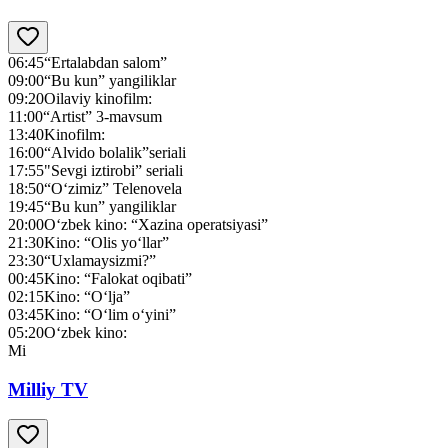
06:45
“Ertalabdan salom”
09:00
“Bu kun” yangiliklar
09:20
Oilaviy kinofilm:
11:00
“Artist” 3-mavsum
13:40
Kinofilm:
16:00
“Alvido bolalik”seriali
17:55
"Sevgi iztirobi” seriali
18:50
“O‘zimiz” Telenovela
19:45
“Bu kun” yangiliklar
20:00
O‘zbek kino: “Xazina operatsiyasi”
21:30
Kino: “Olis yo‘llar”
23:30
“Uxlamaysizmi?”
00:45
Kino: “Falokat oqibati”
02:15
Kino: “O‘lja”
03:45
Kino: “O‘lim o‘yini”
05:20
O‘zbek kino:
Mi
Milliy TV