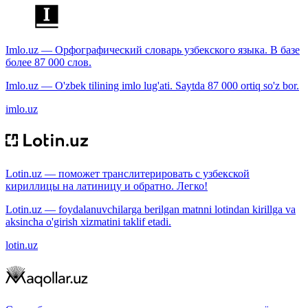
Imlo.uz — Орфографический словарь узбекского языка. В базе
более 87 000 слов.
Imlo.uz — O'zbek tilining imlo lug'ati. Saytda 87 000 ortiq so'z bor.
imlo.uz
Lotin.uz — поможет транслитерировать с узбекской
кириллицы на латиницу и обратно. Легко!
Lotin.uz — foydalanuvchilarga berilgan matnni lotindan kirillga va
aksincha o'girish xizmatini taklif etadi.
lotin.uz