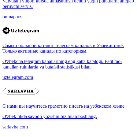
Valyutani yuqori kursda almashtirish uchun yaqin punktlarni aniqlab
beruvchi servis.
onmap.uz
Самый большой каталог телеграм каналов в Узбекистане.
Только активные каналы по категориям.
O'zbekcha telegram kanallarining eng katta katalogi. Faqt faol
kanallar, ruknlarda va batafsil statistikasi bilan.
uztelegram.com
С нами вы научитесь грамотно писать на узбекском языке.
O'zbek tilida savodli yozishni biz bilan boshlang.
sarlavha.com