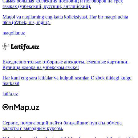
Самая большая коллекция пословиц и поговорок на трёх
языках (узбекский, русский, английский).
Maqol va naqllarning eng katta kolleksiyasi. Har bir maqol uchta
tilda (o'zbek, rus, ingliz).
maqollar.uz
Ежедневно только отборные анекдоты, смешные картинки.
Кузница юмора на узбекском языке!
Har kuni eng sara latifalar va kulguli rasmlar. O'zbek tilidagi kulgu
markazi!
latifa.uz
Сервис, помогающий найти ближайшие пункты обмена
валюты с выгодным курсом.