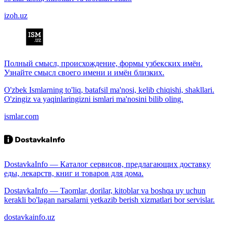
izoh.uz
Полный смысл, происхождение, формы узбекских имён.
Узнайте смысл своего имени и имён близких.
O'zbek Ismlarning to'liq, batafsil ma'nosi, kelib chiqishi, shakllari.
O'zingiz va yaqinlaringizni ismlari ma'nosini bilib oling.
ismlar.com
DostavkaInfo — Каталог сервисов, предлагающих доставку
еды, лекарств, книг и товаров для дома.
DostavkaInfo — Taomlar, dorilar, kitoblar va boshqa uy uchun
kerakli bo'lagan narsalarni yetkazib berish xizmatlari bor servislar.
dostavkainfo.uz