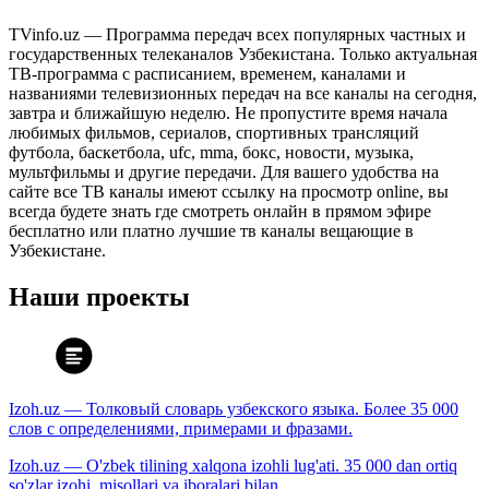
TVinfo.uz — Программа передач всех популярных частных и
государственных телеканалов Узбекистана. Только актуальная
ТВ-программа с расписанием, временем, каналами и
названиями телевизионных передач на все каналы на сегодня,
завтра и ближайшую неделю. Не пропустите время начала
любимых фильмов, сериалов, спортивных трансляций
футбола, баскетбола, ufc, mma, бокс, новости, музыка,
мультфильмы и другие передачи. Для вашего удобства на
сайте все ТВ каналы имеют ссылку на просмотр online, вы
всегда будете знать где смотреть онлайн в прямом эфире
бесплатно или платно лучшие тв каналы вещающие в
Узбекистане.
Наши проекты
Izoh.uz — Толковый словарь узбекского языка. Более 35 000
слов с определениями, примерами и фразами.
Izoh.uz — O'zbek tilining xalqona izohli lug'ati. 35 000 dan ortiq
so'zlar izohi, misollari va iboralari bilan.