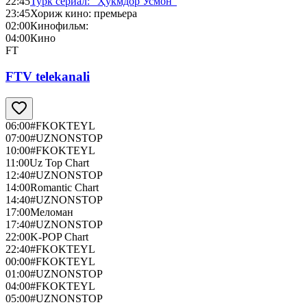
22:45
Турк сериал: “Ҳукмдор Усмон”
23:45
Хориж кино: премьера
02:00
Кинофильм:
04:00
Кино
FT
FTV telekanali
06:00
#FKOKTEYL
07:00
#UZNONSTOP
10:00
#FKOKTEYL
11:00
Uz Top Chart
12:40
#UZNONSTOP
14:00
Romantic Chart
14:40
#UZNONSTOP
17:00
Меломан
17:40
#UZNONSTOP
22:00
K-POP Chart
22:40
#FKOKTEYL
00:00
#FKOKTEYL
01:00
#UZNONSTOP
04:00
#FKOKTEYL
05:00
#UZNONSTOP