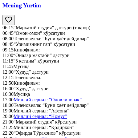
Mening Yurtim
06:15
“Марказий студия” дастури (такрор)
06:45
“Омон-омон” кўрсатуви
08:00
Теленовелла: “Буни ҳаёт дейдилар”
08:45
“Ўзимизнинг гап” кўрсатуви
09:15
Кинофильм:
11:00
“Оналар мактаби” дастури
11:15
“5 кетдим” кўрсатуви
11:45
Мусиқа
12:00
“Ҳудуд” дастури
12:15
Теленовелла:
12:50
Кинофильм:
16:00
“Ҳудуд” дастури
16:30
Мусиқа
17:00
Миллий сериал: “Оловли юрак”
18:00
Теленовелла: “Буни ҳаёт дейдилар”
19:00
Миллий сериал: “Афсона”
20:00
Миллий сериал: “Номус”
21:00
“Марказий студия” кўрсатуви
21:25
Миллий сериал: “Қодирхон”
22:20
“Эфирда Тўрахонов” кўрсатуви