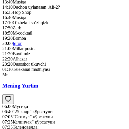
13:40
Musiqa
14:10
Qachon uylanasan, Ali-2?
16:35
Hop Shop
16:40
Musiqa
17:10
O‘zbekni so‘zi qiziq
17:50
Zarb
18:50
M-cocktail
19:20
Bomba
20:00
Iqror
21:00
Millar postda
21:20
Baxtlimiz
22:20
Alhazar
23:20
Qasoskor tikuvchi
01:10
Telekanal madhiyasi
Me
Mening Yurtim
06:00
Мусиқа
06:40
“25 кадр” кўрсатуви
07:05
“Стимул” кўрсатуви
07:25
Келинчак” кўрсатуви
07:35
Теленовелла: