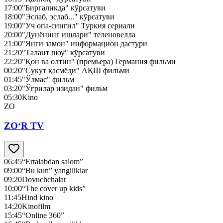
17:00
"Биргаликда" кўрсатуви
18:00
"Эслаб, эслаб..." кўрсатуви
19:00
"Уч опа-сингил" Туркия сериали
20:00
"Дунёнинг ишлари" теленовелла
21:00
"Янги замон" информацион дастури
21:20
"Талант шоу" кўрсатуви
22:20
"Қон ва олтин" (премьера) Германия фильми
00:20
"Сукут қасмёди" АҚШ фильми
01:45
"Ўлмас" фильм
03:20
"Ўғрилар изидан" фильм
05:30
Kino
ZO
ZO‘R TV
06:45
“Ertalabdan salom”
09:00
“Bu kun” yangiliklar
09:20
Dovuchchalar
10:00
“The cover up kids”
11:45
Hind kino
14:20
Kinofilm
15:45
“Online 360”