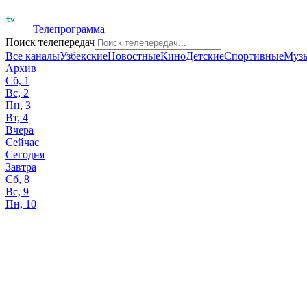
Телепрограмма
Поиск телепередач
Все каналы
Узбекские
Новостные
Кино
Детские
Спортивные
Муз
Архив
Сб, 1
Вс, 2
Пн, 3
Вт, 4
Вчера
Сейчас
Сегодня
Завтра
Сб, 8
Вс, 9
Пн, 10