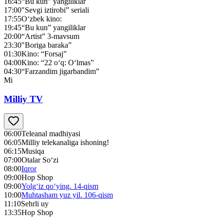
16:45
“Bu kun” yangiliklar
17:00
"Sevgi iztirobi” seriali
17:55
O‘zbek kino:
19:45
“Bu kun” yangiliklar
20:00
“Artist” 3-mavsum
23:30
"Boriga baraka”
01:30
Kino: “Forsaj”
04:00
Kino: “22 o‘q: O‘lmas”
04:30
“Farzandim jigarbandim”
Mi
Milliy TV
06:00
Teleanal madhiyasi
06:05
Milliy telekanaliga ishoning!
06:15
Musiqa
07:00
Otalar So‘zi
08:00
Iqror
09:00
Hop Shop
09:00
Yolg‘iz qo‘ying. 14-qism
10:00
Muhtasham yuz yil. 106-qism
11:10
Sehrli uy
13:35
Hop Shop