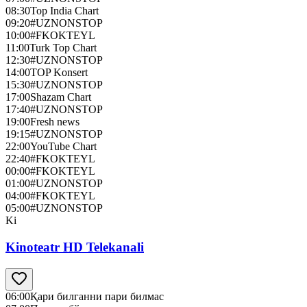
08:30
Top India Chart
09:20
#UZNONSTOP
10:00
#FKOKTEYL
11:00
Turk Top Chart
12:30
#UZNONSTOP
14:00
TOP Konsert
15:30
#UZNONSTOP
17:00
Shazam Chart
17:40
#UZNONSTOP
19:00
Fresh news
19:15
#UZNONSTOP
22:00
YouTube Chart
22:40
#FKOKTEYL
00:00
#FKOKTEYL
01:00
#UZNONSTOP
04:00
#FKOKTEYL
05:00
#UZNONSTOP
Ki
Kinoteatr HD Telekanali
06:00
Қари билганни пари билмас