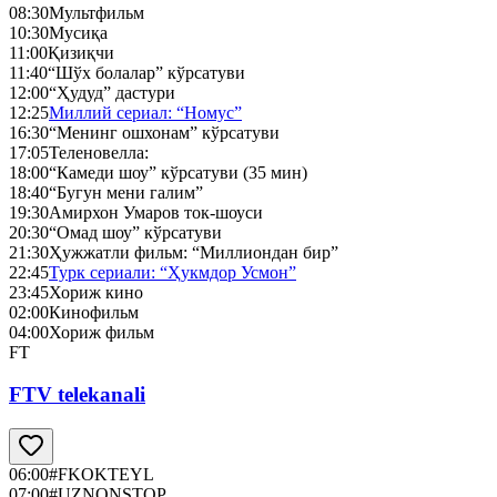
08:30
Мультфильм
10:30
Мусиқа
11:00
Қизиқчи
11:40
“Шўх болалар” кўрсатуви
12:00
“Ҳудуд” дастури
12:25
Миллий сериал: “Номус”
16:30
“Менинг ошхонам” кўрсатуви
17:05
Теленовелла:
18:00
“Камеди шоу” кўрсатуви (35 мин)
18:40
“Бугун мени галим”
19:30
Амирхон Умаров ток-шоуси
20:30
“Омад шоу” кўрсатуви
21:30
Ҳужжатли фильм: “Миллиондан бир”
22:45
Турк сериали: “Ҳукмдор Усмон”
23:45
Хориж кино
02:00
Кинофильм
04:00
Хориж фильм
FT
FTV telekanali
06:00
#FKOKTEYL
07:00
#UZNONSTOP