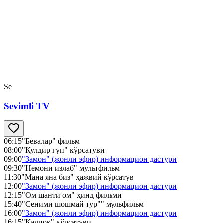
Se
Sevimli TV
06:15
"Бевалар" фильм
08:00
"Кулдир гуп" кўрсатуви
09:00
"Замон" (жонли эфир) информацион дастури
09:30
"Немони излаб" мультфильм
11:30
"Мана яна биз" ҳажвий кўрсатув
12:00
"Замон" (жонли эфир) информацион дастури
12:15
"Ом шанти ом" ҳинд фильми
15:40
"Сеними шошмай тур"" мульфильм
16:00
"Замон" (жонли эфир) информацион дастури
16:15
"Қалпоқ" кўрсатуви