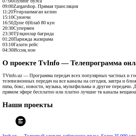
07:00
Пулинг бўлса
09:00
Zargarshop. Прямая трансляция
11:20
Ўғирланмаган келин
15:10
Суюнчи
16:50
Дуне бўйлаб 80 кун
20:30
Супермен
23:30
Тўлқинлар бағрида
01:20
Парижда жазирама
03:10
Ғалати рейс
04:30
Иссиқ нон
О проекте TvInfo — Телепрограмма он
TVinfo.uz — Программа передач всех популярных частных и го
телевизионных передач на все каналы на сегодня, завтра и бл
mma, бокс, новости, музыка, мультфильмы и другие передачи. Дл
прямом эфире бесплатно или платно лучшие тв каналы вещающ
Наши проекты
Izoh.uz — Толковый словарь узбекского языка. Более 35 000 сл