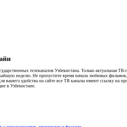
лайн
сударственных телеканалов Узбекистана. Только актуальная ТВ-
ижайшую неделю. Не пропустите время начала любимых фильмов, 
я вашего удобства на сайте все ТВ каналы имеют ссылку на просм
ие в Узбекистане.
ов с определениями, примерами и фразами.