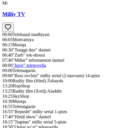
Mi
Milliy TV
06:00
Telekanal madhiyasi
06:05
Motivatsiya
06:15
Musiqa
06:30
"Tonggi duo" dasturi
06:40
"Zarb" tok-shousi
07:40
"Millar" informatsion dasturi
08:00
"Iqror" telenovella
09:00
Telemagazin
09:00
"Baxt ovchisi" milliy serial (2-mavsum) 14-qism
10:00
Badiiy film (Hind) Zubayda
13:20
HopShop
13:25
Badiiy film (Xorij) Aladdin
16:25
SkyShop
16:30
Musiqa
16:55
Telemagazin
16:55
"Bepusht" milliy serial 1-qism
17:40
"Hindi show" dasturi
18:15
"Tugmas" milliy serial 5-qism
18:50
"Otalar so‘zi" telenovella