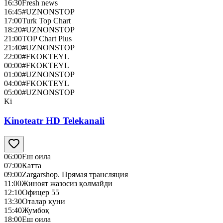
16:30
Fresh news
16:45
#UZNONSTOP
17:00
Turk Top Chart
18:20
#UZNONSTOP
21:00
TOP Chart Plus
21:40
#UZNONSTOP
22:00
#FKOKTEYL
00:00
#FKOKTEYL
01:00
#UZNONSTOP
04:00
#FKOKTEYL
05:00
#UZNONSTOP
Ki
Kinoteatr HD Telekanali
06:00
Еш оила
07:00
Катта
09:00
Zargarshop. Прямая трансляция
11:00
Жиноят жазосиз қолмайди
12:10
Офицер 55
13:30
Оталар куни
15:40
Жумбоқ
18:00
Еш оила