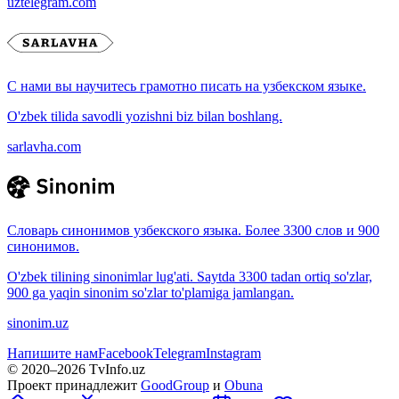
uztelegram.com
С нами вы научитесь грамотно писать на узбекском языке.
O'zbek tilida savodli yozishni biz bilan boshlang.
sarlavha.com
Словарь синонимов узбекского языка. Более 3300 слов и 900
синонимов.
O'zbek tilining sinonimlar lug'ati. Saytda 3300 tadan ortiq so'zlar,
900 ga yaqin sinonim so'zlar to'plamiga jamlangan.
sinonim.uz
Напишите нам
Facebook
Telegram
Instagram
© 2020–
2026
TvInfo.uz
Проект принадлежит
GoodGroup
и
Obuna