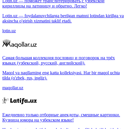
Lotin.uz — поможет транслитерировать с узбекской
кириллицы на латиницу и обратно. Легко!
Lotin.uz — foydalanuvchilarga berilgan matnni lotindan kirillga va
aksincha o'girish xizmatini taklif etadi.
lotin.uz
Самая большая коллекция пословиц и поговорок на трёх
языках (узбекский, русский, английский).
Maqol va naqllarning eng katta kolleksiyasi. Har bir maqol uchta
tilda (o'zbek, rus, ingliz).
maqollar.uz
Ежедневно только отборные анекдоты, смешные картинки.
Кузница юмора на узбекском языке!