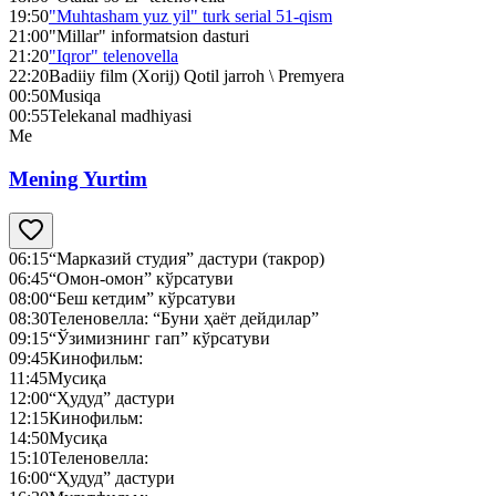
19:50
"Muhtasham yuz yil" turk serial 51-qism
21:00
"Millar" informatsion dasturi
21:20
"Iqror" telenovella
22:20
Badiiy film (Xorij) Qotil jarroh \ Premyera
00:50
Musiqa
00:55
Telekanal madhiyasi
Me
Mening Yurtim
06:15
“Марказий студия” дастури (такрор)
06:45
“Омон-омон” кўрсатуви
08:00
“Беш кетдим” кўрсатуви
08:30
Теленовелла: “Буни ҳаёт дейдилар”
09:15
“Ўзимизнинг гап” кўрсатуви
09:45
Кинофильм:
11:45
Мусиқа
12:00
“Ҳудуд” дастури
12:15
Кинофильм:
14:50
Мусиқа
15:10
Теленовелла:
16:00
“Ҳудуд” дастури