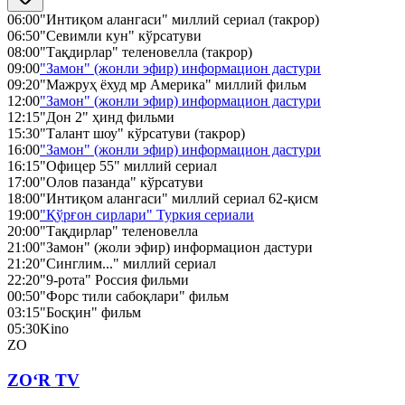
06:00
"Интиқом алангаси" миллий сериал (такрор)
06:50
"Севимли кун" кўрсатуви
08:00
"Тақдирлар" теленовелла (такрор)
09:00
"Замон" (жонли эфир) информацион дастури
09:20
"Мажруҳ ёхуд мр Америка" миллий фильм
12:00
"Замон" (жонли эфир) информацион дастури
12:15
"Дон 2" ҳинд фильми
15:30
"Талант шоу" кўрсатуви (такрор)
16:00
"Замон" (жонли эфир) информацион дастури
16:15
"Офицер 55" миллий сериал
17:00
"Олов пазанда" кўрсатуви
18:00
"Интиқом алангаси" миллий сериал 62-қисм
19:00
"Қўрғон сирлари" Туркия сериали
20:00
"Тақдирлар" теленовелла
21:00
"Замон" (жоли эфир) информацион дастури
21:20
"Синглим..." миллий сериал
22:20
"9-рота" Россия фильми
00:50
"Форс тили сабоқлари" фильм
03:15
"Босқин" фильм
05:30
Kino
ZO
ZO‘R TV