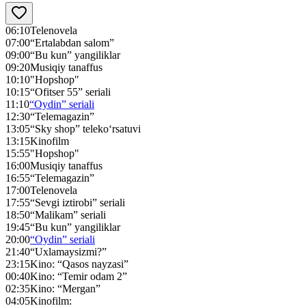
06:10
Telenovela
07:00
“Ertalabdan salom”
09:00
“Bu kun” yangiliklar
09:20
Musiqiy tanaffus
10:10
"Hopshop"
10:15
“Ofitser 55” seriali
11:10
“Oydin” seriali
12:30
“Telemagazin”
13:05
“Sky shop” teleko‘rsatuvi
13:15
Kinofilm
15:55
"Hopshop"
16:00
Musiqiy tanaffus
16:55
“Telemagazin”
17:00
Telenovela
17:55
“Sevgi iztirobi” seriali
18:50
“Malikam” seriali
19:45
“Bu kun” yangiliklar
20:00
“Oydin” seriali
21:40
“Uxlamaysizmi?”
23:15
Kino: “Qasos nayzasi”
00:40
Kino: “Temir odam 2”
02:35
Kino: “Mergan”
04:05
Kinofilm: