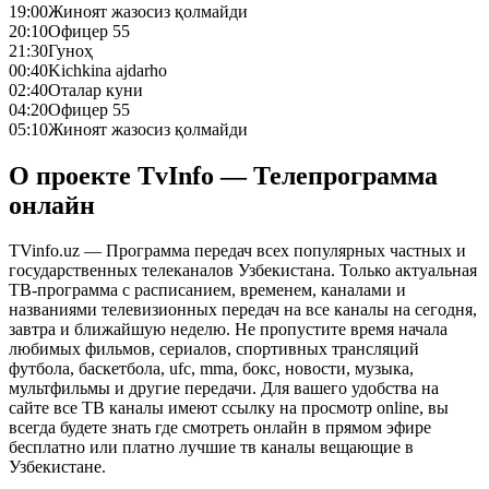
19:00
Жиноят жазосиз қолмайди
20:10
Офицер 55
21:30
Гуноҳ
00:40
Kichkina ajdarho
02:40
Оталар куни
04:20
Офицер 55
05:10
Жиноят жазосиз қолмайди
О проекте TvInfo — Телепрограмма
онлайн
TVinfo.uz — Программа передач всех популярных частных и
государственных телеканалов Узбекистана. Только актуальная
ТВ-программа с расписанием, временем, каналами и
названиями телевизионных передач на все каналы на сегодня,
завтра и ближайшую неделю. Не пропустите время начала
любимых фильмов, сериалов, спортивных трансляций
футбола, баскетбола, ufc, mma, бокс, новости, музыка,
мультфильмы и другие передачи. Для вашего удобства на
сайте все ТВ каналы имеют ссылку на просмотр online, вы
всегда будете знать где смотреть онлайн в прямом эфире
бесплатно или платно лучшие тв каналы вещающие в
Узбекистане.