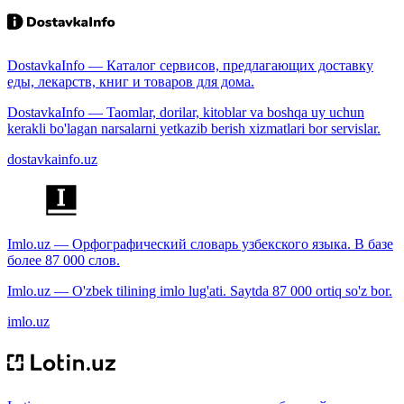
DostavkaInfo — Каталог сервисов, предлагающих доставку
еды, лекарств, книг и товаров для дома.
DostavkaInfo — Taomlar, dorilar, kitoblar va boshqa uy uchun
kerakli bo'lagan narsalarni yetkazib berish xizmatlari bor servislar.
dostavkainfo.uz
Imlo.uz — Орфографический словарь узбекского языка. В базе
более 87 000 слов.
Imlo.uz — O'zbek tilining imlo lug'ati. Saytda 87 000 ortiq so'z bor.
imlo.uz