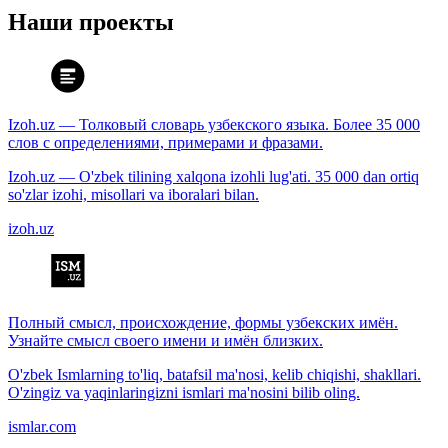
Наши проекты
Izoh.uz — Толковый словарь узбекского языка. Более 35 000
слов с определениями, примерами и фразами.
Izoh.uz — O'zbek tilining xalqona izohli lug'ati. 35 000 dan ortiq
so'zlar izohi, misollari va iboralari bilan.
izoh.uz
Полный смысл, происхождение, формы узбекских имён.
Узнайте смысл своего имени и имён близких.
O'zbek Ismlarning to'liq, batafsil ma'nosi, kelib chiqishi, shakllari.
O'zingiz va yaqinlaringizni ismlari ma'nosini bilib oling.
ismlar.com