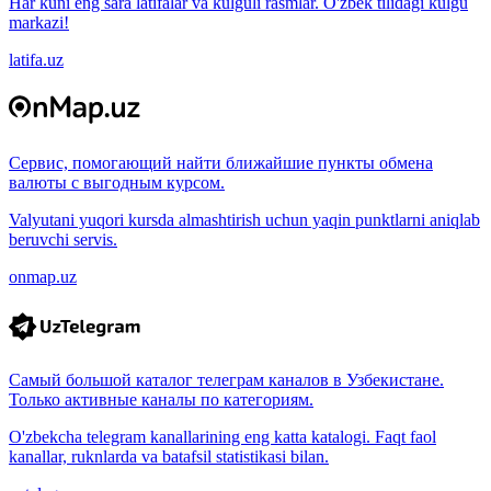
Har kuni eng sara latifalar va kulguli rasmlar. O'zbek tilidagi kulgu
markazi!
latifa.uz
Сервис, помогающий найти ближайшие пункты обмена
валюты с выгодным курсом.
Valyutani yuqori kursda almashtirish uchun yaqin punktlarni aniqlab
beruvchi servis.
onmap.uz
Самый большой каталог телеграм каналов в Узбекистане.
Только активные каналы по категориям.
O'zbekcha telegram kanallarining eng katta katalogi. Faqt faol
kanallar, ruknlarda va batafsil statistikasi bilan.