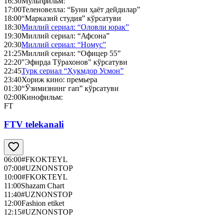
16:30
Мультфильм:
17:00
Теленовелла: “Буни ҳаёт дейдилар”
18:00
“Марказий студия” кўрсатуви
18:30
Миллий сериал: “Оловли юрак”
19:30
Миллий сериал: “Афсона”
20:30
Миллий сериал: “Номус”
21:25
Миллий сериал: “Офицер 55”
22:20
"Эфирда Тўрахонов" кўрсатуви
22:45
Турк сериал “Ҳукмдор Усмон”
23:40
Хориж кино: премьера
01:30
“Ўзимизнинг гап” кўрсатуви
02:00
Кинофильм:
FT
FTV telekanali
06:00
#FKOKTEYL
07:00
#UZNONSTOP
10:00
#FKOKTEYL
11:00
Shazam Chart
11:40
#UZNONSTOP
12:00
Fashion etiket
12:15
#UZNONSTOP