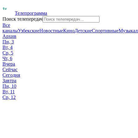
Телепрограмма
Поиск телепередач
Все
каналы
Узбекские
Новостные
Кино
Детские
Спортивные
Музыкал
Архив
Пн, 3
Вт, 4
Ср, 5
Чт, 6
Вчера
Сейчас
Сегодня
Завтра
Пн, 10
Вт, 11
Ср, 12