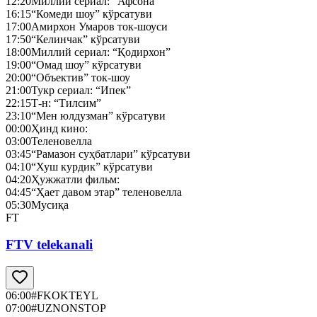
12:20
Миллий сериал: “Афсона”
16:15
“Комеди шоу” кўрсатуви
17:00
Амирхон Умаров ток-шоуси
17:50
“Келинчак” кўрсатуви
18:00
Миллий сериал: “Қодирхон”
19:00
“Омад шоу” кўрсатуви
20:00
“Объектив” ток-шоу
21:00
Тукр сериал: “Ипек”
22:15
Т-н: “Тилсим”
23:10
“Мен юлдузман” кўрсатуви
00:00
Ҳинд кино:
03:00
Теленовелла
03:45
“Рамазон суҳбатлари” кўрсатуви
04:10
“Хуш курдик” кўрсатуви
04:20
Ҳужжатли фильм:
04:45
“Ҳает давом этар” теленовелла
05:30
Мусиқа
FT
FTV telekanali
06:00
#FKOKTEYL
07:00
#UZNONSTOP