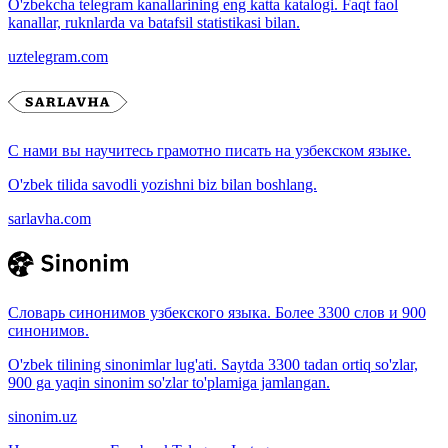
O'zbekcha telegram kanallarining eng katta katalogi. Faqt faol
kanallar, ruknlarda va batafsil statistikasi bilan.
uztelegram.com
С нами вы научитесь грамотно писать на узбекском языке.
O'zbek tilida savodli yozishni biz bilan boshlang.
sarlavha.com
Словарь синонимов узбекского языка. Более 3300 слов и 900
синонимов.
O'zbek tilining sinonimlar lug'ati. Saytda 3300 tadan ortiq so'zlar,
900 ga yaqin sinonim so'zlar to'plamiga jamlangan.
sinonim.uz