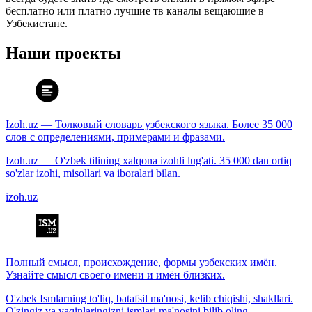
бесплатно или платно лучшие тв каналы вещающие в
Узбекистане.
Наши проекты
Izoh.uz — Толковый словарь узбекского языка. Более 35 000
слов с определениями, примерами и фразами.
Izoh.uz — O'zbek tilining xalqona izohli lug'ati. 35 000 dan ortiq
so'zlar izohi, misollari va iboralari bilan.
izoh.uz
Полный смысл, происхождение, формы узбекских имён.
Узнайте смысл своего имени и имён близких.
O'zbek Ismlarning to'liq, batafsil ma'nosi, kelib chiqishi, shakllari.
O'zingiz va yaqinlaringizni ismlari ma'nosini bilib oling.