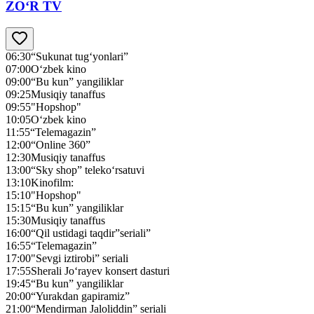
ZO‘R TV
06:30
“Sukunat tug‘yonlari”
07:00
O‘zbek kino
09:00
“Bu kun” yangiliklar
09:25
Musiqiy tanaffus
09:55
"Hopshop"
10:05
O‘zbek kino
11:55
“Telemagazin”
12:00
“Online 360”
12:30
Musiqiy tanaffus
13:00
“Sky shop” teleko‘rsatuvi
13:10
Kinofilm:
15:10
"Hopshop"
15:15
“Bu kun” yangiliklar
15:30
Musiqiy tanaffus
16:00
“Qil ustidagi taqdir”seriali”
16:55
“Telemagazin”
17:00
"Sevgi iztirobi” seriali
17:55
Sherali Jo‘rayev konsert dasturi
19:45
“Bu kun” yangiliklar
20:00
“Yurakdan gapiramiz”
21:00
“Mendirman Jaloliddin” seriali