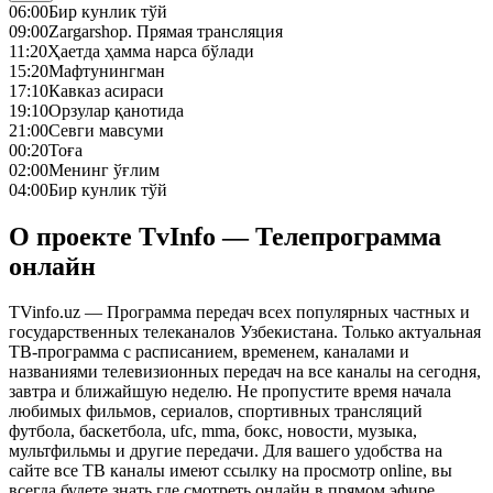
06:00
Бир кунлик тўй
09:00
Zargarshop. Прямая трансляция
11:20
Ҳаетда ҳамма нарса бўлади
15:20
Мафтунингман
17:10
Кавказ асираси
19:10
Орзулар қанотида
21:00
Севги мавсуми
00:20
Тоға
02:00
Менинг ўғлим
04:00
Бир кунлик тўй
О проекте TvInfo — Телепрограмма
онлайн
TVinfo.uz — Программа передач всех популярных частных и
государственных телеканалов Узбекистана. Только актуальная
ТВ-программа с расписанием, временем, каналами и
названиями телевизионных передач на все каналы на сегодня,
завтра и ближайшую неделю. Не пропустите время начала
любимых фильмов, сериалов, спортивных трансляций
футбола, баскетбола, ufc, mma, бокс, новости, музыка,
мультфильмы и другие передачи. Для вашего удобства на
сайте все ТВ каналы имеют ссылку на просмотр online, вы
всегда будете знать где смотреть онлайн в прямом эфире