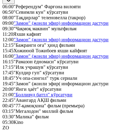
06:00
"Референдум" Фарғона вилояти
06:50
"Севимли кун" кўрсатуви
08:00
"Тақдирлар" теленовелла (такрор)
09:00
"Замон" (жонли эфир) информацион дастури
09:30
"Чақмоқ маквин" мультфильм
11:20
Яхши кафият
12:00
"Замон" (жонли эфир) информацион дастури
12:15
"Бажранги оға" ҳинд фильми
15:45
Хожиюой Тожибоев яхши кайфият
16:00
"Замон" (жонли эфир) информацион дастури
16:15
"Рамазон ёдномаси" кўрсатуви
17:15
"Илк учрашув" кўрсатуви
17:45
"Кулдир гуп" кўрсатуви
18:45
"Уч опа-сингил" турк сериали
19:45
"Замон" (жонли эфир( информацион дастури
20:00
"Янги ҳаёт" кўрсатуви
21:00
"Болливуд баттл" кўрсатуви
22:45
"Авангард АҚШ фильми
00:45
"77-қамоқхона" фильм (премьера)
03:15
"Мегалодон" миллий фильм
03:30
"Малика" фильм
05:30
Kino
ZO