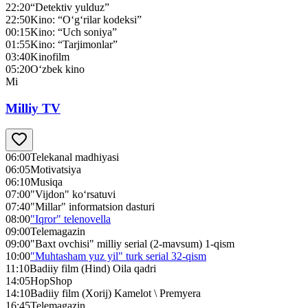
22:20
“Detektiv yulduz”
22:50
Kino: “O‘g‘rilar kodeksi”
00:15
Kino: “Uch soniya”
01:55
Kino: “Tarjimonlar”
03:40
Kinofilm
05:20
O‘zbek kino
Mi
Milliy TV
06:00
Telekanal madhiyasi
06:05
Motivatsiya
06:10
Musiqa
07:00
"Vijdon" ko‘rsatuvi
07:40
"Millar" informatsion dasturi
08:00
"Iqror" telenovella
09:00
Telemagazin
09:00
"Baxt ovchisi" milliy serial (2-mavsum) 1-qism
10:00
"Muhtasham yuz yil" turk serial 32-qism
11:10
Badiiy film (Hind) Oila qadri
14:05
HopShop
14:10
Badiiy film (Xorij) Kamelot \ Premyera
16:45
Telemagazin