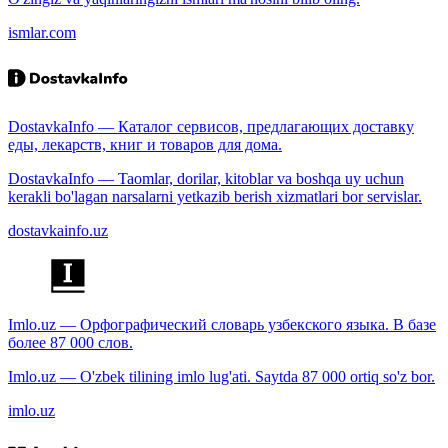
ismlar.com
DostavkaInfo — Каталог сервисов, предлагающих доставку
еды, лекарств, книг и товаров для дома.
DostavkaInfo — Taomlar, dorilar, kitoblar va boshqa uy uchun
kerakli bo'lagan narsalarni yetkazib berish xizmatlari bor servislar.
dostavkainfo.uz
Imlo.uz — Орфографический словарь узбекского языка. В базе
более 87 000 слов.
Imlo.uz — O'zbek tilining imlo lug'ati. Saytda 87 000 ortiq so'z bor.
imlo.uz