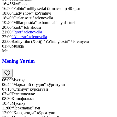
16:45
SkyShop
16:50
"Folbin" milliy serial (2-mavsum) 40-qism
18:00
"Lady show" ko‘rsatuvi
18:40
"Otalar so‘zi" telenovella
19:40
"Millar postda" axborot tahliliy dasturi
20:00
"Zarb" tok-shousi
21:00
"Iqror" telenovella
22:00
"Alhazar" telenovella
23:00
Badiiy film (Xorij) "Yo‘lning oxiri" \ Premyera
01:40
Musiqa
Me
Mening Yurtim
06:00
Мусиқа
06:45
“Марказий студия” кўрсатуви
07:15
“Стимул” кўрсатуви
07:40
Теленовелла:
08:30
Кинофильм:
10:45
Мусиқа
11:00
“Чархпалак” т-н
12:00
“Халқ ичида” кўрсатуви