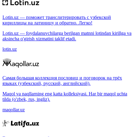
Lotin.uz — поможет транслитерировать с узбекской
кириллицы на латиницу и обратно. Легко!
Lotin.uz — foydalanuvchilarga berilgan matnni lotindan kirillga va
aksincha o'girish xizmatini taklif etadi.
lotin.uz
Самая большая коллекция пословиц и поговорок на трёх
языках (узбекский, русский, английский).
Maqol va naqllarning eng katta kolleksiyasi. Har bir maqol uchta
tilda (o'zbek, rus, ingliz).
maqollar.uz