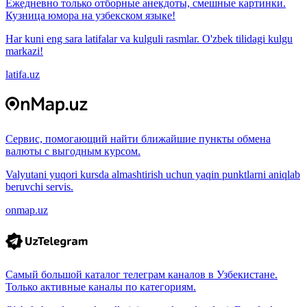
Ежедневно только отборные анекдоты, смешные картинки.
Кузница юмора на узбекском языке!
Har kuni eng sara latifalar va kulguli rasmlar. O'zbek tilidagi kulgu
markazi!
latifa.uz
Сервис, помогающий найти ближайшие пункты обмена
валюты с выгодным курсом.
Valyutani yuqori kursda almashtirish uchun yaqin punktlarni aniqlab
beruvchi servis.
onmap.uz
Самый большой каталог телеграм каналов в Узбекистане.
Только активные каналы по категориям.