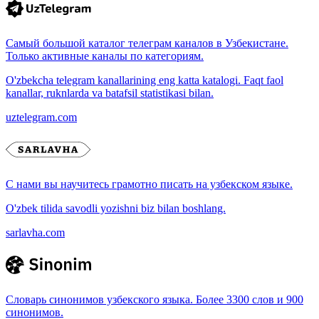
Самый большой каталог телеграм каналов в Узбекистане.
Только активные каналы по категориям.
O'zbekcha telegram kanallarining eng katta katalogi. Faqt faol
kanallar, ruknlarda va batafsil statistikasi bilan.
uztelegram.com
С нами вы научитесь грамотно писать на узбекском языке.
O'zbek tilida savodli yozishni biz bilan boshlang.
sarlavha.com
Словарь синонимов узбекского языка. Более 3300 слов и 900
синонимов.