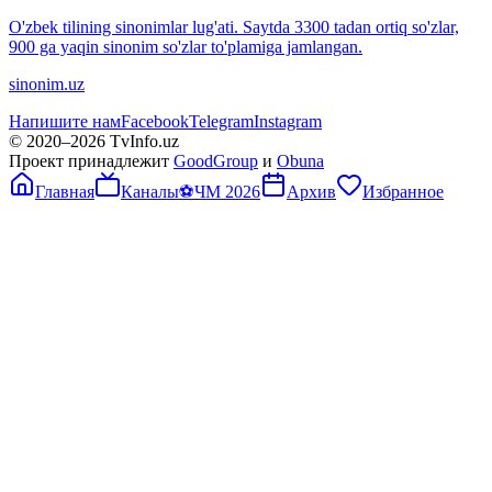
O'zbek tilining sinonimlar lug'ati. Saytda 3300 tadan ortiq so'zlar,
900 ga yaqin sinonim so'zlar to'plamiga jamlangan.
sinonim.uz
Напишите нам
Facebook
Telegram
Instagram
© 2020–
2026
TvInfo.uz
Проект принадлежит
GoodGroup
и
Obuna
Главная
Каналы
⚽
ЧМ 2026
Архив
Избранное