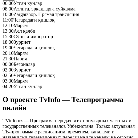
06:00
Ўтган кунлар
08:00
Аэлита, эркакларга суйкалма
10:00
Zargarshop. Прямая трансляция
11:00
Чегарадаги қишлоқ
12:10
Марям
13:30
Аел қалби
15:30
Сўнгги император
18:00
Зурриет
19:00
Чегарадаги қишлоқ
20:10
Марям
21:30
Пария
00:00
Бегоналар
02:00
Зурриет
02:50
Чегарадаги қишлоқ
03:30
Марям
04:20
Ўтган кунлар
О проекте TvInfo — Телепрограмма
онлайн
TVinfo.uz — Программа передач всех популярных частных и
государственных телеканалов Узбекистана. Только актуальная
ТВ-программа с расписанием, временем, каналами и
названиями телевизионных передач на все каналы на сегодня,