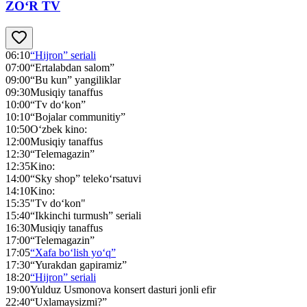
ZO‘R TV
06:10
“Hijron” seriali
07:00
“Ertalabdan salom”
09:00
“Bu kun” yangiliklar
09:30
Musiqiy tanaffus
10:00
“Tv do‘kon”
10:10
“Bojalar communitiy”
10:50
O‘zbek kino:
12:00
Musiqiy tanaffus
12:30
“Telemagazin”
12:35
Kino:
14:00
“Sky shop” teleko‘rsatuvi
14:10
Kino:
15:35
"Tv do‘kon"
15:40
“Ikkinchi turmush” seriali
16:30
Musiqiy tanaffus
17:00
“Telemagazin”
17:05
“Xafa bo‘lish yo‘q”
17:30
“Yurakdan gapiramiz”
18:20
“Hijron” seriali
19:00
Yulduz Usmonova konsert dasturi jonli efir
22:40
“Uxlamaysizmi?”