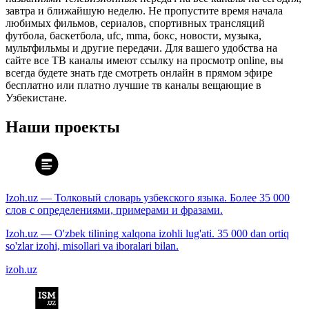
завтра и ближайшую неделю. Не пропустите время начала
любимых фильмов, сериалов, спортивных трансляций
футбола, баскетбола, ufc, mma, бокс, новости, музыка,
мультфильмы и другие передачи. Для вашего удобства на
сайте все ТВ каналы имеют ссылку на просмотр online, вы
всегда будете знать где смотреть онлайн в прямом эфире
бесплатно или платно лучшие тв каналы вещающие в
Узбекистане.
Наши проекты
Izoh.uz — Толковый словарь узбекского языка. Более 35 000
слов с определениями, примерами и фразами.
Izoh.uz — O'zbek tilining xalqona izohli lug'ati. 35 000 dan ortiq
so'zlar izohi, misollari va iboralari bilan.
izoh.uz