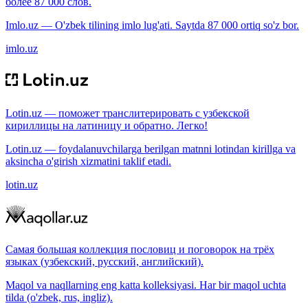
более 87 000 слов.
Imlo.uz — O'zbek tilining imlo lug'ati. Saytda 87 000 ortiq so'z bor.
imlo.uz
Lotin.uz — поможет транслитерировать с узбекской
кириллицы на латиницу и обратно. Легко!
Lotin.uz — foydalanuvchilarga berilgan matnni lotindan kirillga va
aksincha o'girish xizmatini taklif etadi.
lotin.uz
Самая большая коллекция пословиц и поговорок на трёх
языках (узбекский, русский, английский).
Maqol va naqllarning eng katta kolleksiyasi. Har bir maqol uchta
tilda (o'zbek, rus, ingliz).