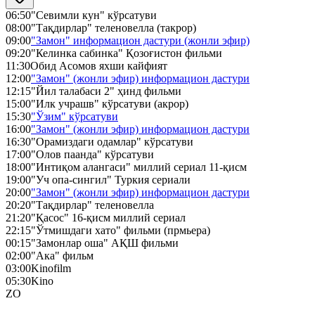
06:50
"Севимли кун" кўрсатуви
08:00
"Тақдирлар" теленовелла (такрор)
09:00
"Замон" информацион дастури (жонли эфир)
09:20
"Келинка сабинка" Қозоғистон фильми
11:30
Обид Асомов яхши кайфият
12:00
"Замон" (жонли эфир) информацион дастури
12:15
"Йил талабаси 2" ҳинд фильми
15:00
"Илк учрашв" кўрсатуви (акрор)
15:30
"Ўзим" кўрсатуви
16:00
"Замон" (жонли эфир) информацион дастури
16:30
"Орамиздаги одамлар" кўрсатуви
17:00
"Олов паанда" кўрсатуви
18:00
"Интиқом алангаси" миллий сериал 11-қисм
19:00
"Уч опа-сингил" Туркия сериали
20:00
"Замон" (жонли эфир) информацион дастури
20:20
"Тақдирлар" теленовелла
21:20
"Қасос" 16-қисм миллий сериал
22:15
"Ўтмишдаги хато" фильми (прмьера)
00:15
"Замонлар оша" АҚШ фильми
02:00
"Ака" фильм
03:00
Kinofilm
05:30
Kino
ZO