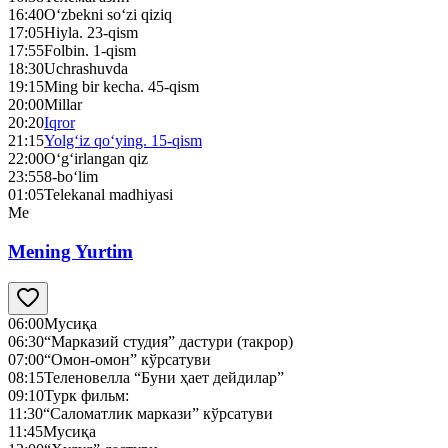
16:40
O‘zbekni so‘zi qiziq
17:05
Hiyla. 23-qism
17:55
Folbin. 1-qism
18:30
Uchrashuvda
19:15
Ming bir kecha. 45-qism
20:00
Millar
20:20
Iqror
21:15
Yolg‘iz qo‘ying. 15-qism
22:00
O‘g‘irlangan qiz
23:55
8-bo‘lim
01:05
Telekanal madhiyasi
Me
Mening Yurtim
06:00
Мусиқа
06:30
“Марказий студия” дастури (такрор)
07:00
“Омон-омон” кўрсатуви
08:15
Теленовелла “Буни ҳает дейдилар”
09:10
Турк фильм:
11:30
“Саломатлик маркази” кўрсатуви
11:45
Мусиқа