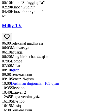
00:10
Кino: “So‘nggi qal'a”
02:20
Kino: “Gudini”
04:40
Kino: “600 kg oltin”
Mi
Milliy TV
06:00
Telekanal madhiyasi
06:03
Motivatsiya
06:10
Musiqa
06:20
Ming bir kecha. 44-qism
07:05
Bomba
07:50
Millar
08:10
Iqror
09:08
Телемагазин
09:10
Sensiz. 9-qism
10:00
Dushman dugonalar. 165-qism
10:35
Skyshop
10:40
Izquvar-2
12:45
Bizga yetolmaysiz
16:10
Skyshop
16:15
Musiqa
16:38
Телемагазин