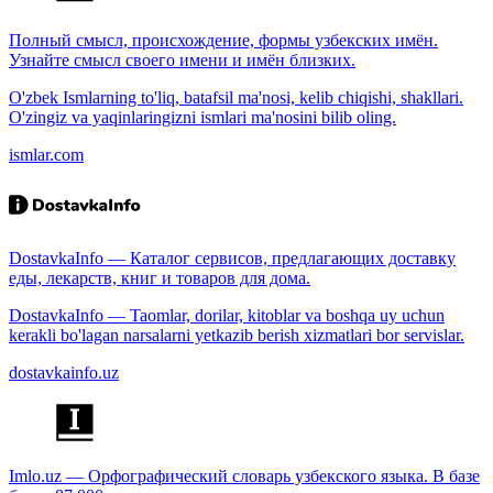
Полный смысл, происхождение, формы узбекских имён.
Узнайте смысл своего имени и имён близких.
O'zbek Ismlarning to'liq, batafsil ma'nosi, kelib chiqishi, shakllari.
O'zingiz va yaqinlaringizni ismlari ma'nosini bilib oling.
ismlar.com
DostavkaInfo — Каталог сервисов, предлагающих доставку
еды, лекарств, книг и товаров для дома.
DostavkaInfo — Taomlar, dorilar, kitoblar va boshqa uy uchun
kerakli bo'lagan narsalarni yetkazib berish xizmatlari bor servislar.
dostavkainfo.uz
Imlo.uz — Орфографический словарь узбекского языка. В базе