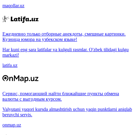
maqollar.uz
Ежедневно только отборные анекдоты, смешные картинки.
Кузница юмора на узбекском языке!
Har kuni eng sara latifalar va kulguli rasmlar. O'zbek tilidagi kulgu
markazi!
latifa.uz
Сервис, помогающий найти ближайшие пункты обмена
валюты с выгодным курсом.
Valyutani yuqori kursda almashtirish uchun yaqin punktlarni aniqlab
beruvchi servis.
onmap.uz