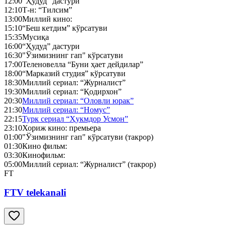
12:00
“Ҳудуд” дастури
12:10
Т-н: “Тилсим”
13:00
Миллий кино:
15:10
“Беш кетдим” кўрсатуви
15:35
Мусиқа
16:00
“Ҳудуд” дастури
16:30
"Ўзимизнинг гап" кўрсатуви
17:00
Теленовелла “Буни ҳает дейдилар”
18:00
“Марказий студия” кўрсатуви
18:30
Миллий сериал: “Журналист”
19:30
Миллий сериал: “Қодирхон”
20:30
Миллий сериал: “Оловли юрак”
21:30
Миллий сериал: “Номус”
22:15
Турк сериал “Ҳукмдор Усмон”
23:10
Хориж кино: премьера
01:00
"Ўзимизнинг гап" кўрсатуви (такрор)
01:30
Кино фильм:
03:30
Кинофильм:
05:00
Миллий сериал: “Журналист” (такрор)
FT
FTV telekanali