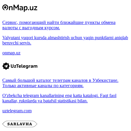
Сервис, помогающий найти ближайшие пункты обмена
валюты с выгодным курсом.
Valyutani yuqori kursda almashtirish uchun yaqin punktlarni aniqlab
beruvchi servis.
onmap.uz
Самый большой каталог телеграм каналов в Узбекистане.
Только активные каналы по категориям.
O'zbekcha telegram kanallarining eng katta katalogi. Faqt faol
kanallar, ruknlarda va batafsil statistikasi bilan.
uztelegram.com