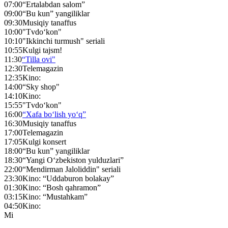
07:00
“Ertalabdan salom”
09:00
“Bu kun” yangiliklar
09:30
Musiqiy tanaffus
10:00
"Tvdo‘kon"
10:10
"Ikkinchi turmush" seriali
10:55
Kulgi tajsm!
11:30
“Tilla ovi"
12:30
Telemagazin
12:35
Kino:
14:00
“Sky shop"
14:10
Kino:
15:55
"Tvdo‘kon"
16:00
“Xafa bo‘lish yo‘q”
16:30
Musiqiy tanaffus
17:00
Telemagazin
17:05
Kulgi konsert
18:00
“Bu kun” yangiliklar
18:30
“Yangi O‘zbekiston yulduzlari”
22:00
“Mendirman Jaloliddin" seriali
23:30
Kino: “Uddaburon bolakay”
01:30
Kino: “Bosh qahramon”
03:15
Kino: “Мustahkam”
04:50
Kino:
Mi