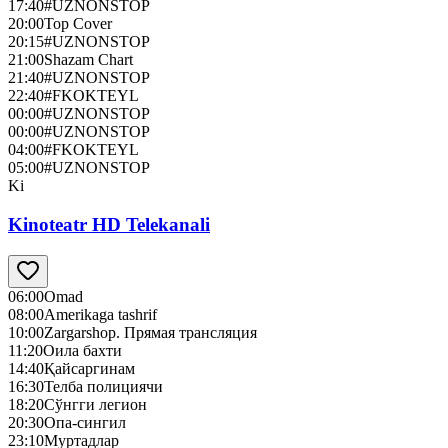
17:40
#UZNONSTOP
20:00
Top Cover
20:15
#UZNONSTOP
21:00
Shazam Chart
21:40
#UZNONSTOP
22:40
#FKOKTEYL
00:00
#UZNONSTOP
00:00
#UZNONSTOP
04:00
#FKOKTEYL
05:00
#UZNONSTOP
Ki
Kinoteatr HD Telekanali
06:00
Omad
08:00
Amerikaga tashrif
10:00
Zargarshop. Прямая трансляция
11:20
Оила бахти
14:40
Қайсаргинам
16:30
Телба полициячи
18:20
Сўнгги легион
20:30
Опа-сингил
23:10
Муртадлар