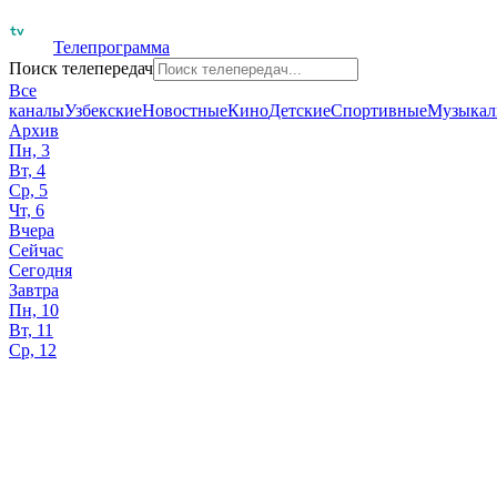
Телепрограмма
Поиск телепередач
Все
каналы
Узбекские
Новостные
Кино
Детские
Спортивные
Музыкал
Архив
Пн, 3
Вт, 4
Ср, 5
Чт, 6
Вчера
Сейчас
Сегодня
Завтра
Пн, 10
Вт, 11
Ср, 12