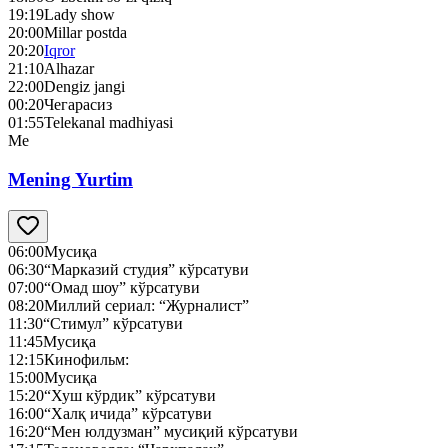
19:19
Lady show
20:00
Millar postda
20:20
Iqror
21:10
Alhazar
22:00
Dengiz jangi
00:20
Чегарасиз
01:55
Telekanal madhiyasi
Me
Mening Yurtim
06:00
Мусиқа
06:30
“Марказий студия” кўрсатуви
07:00
“Омад шоу” кўрсатуви
08:20
Миллий сериал: “Журналист”
11:30
“Стимул” кўрсатуви
11:45
Мусиқа
12:15
Кинофильм:
15:00
Мусиқа
15:20
“Хуш кўрдик” кўрсатуви
16:00
“Халқ ичида” кўрсатуви
16:20
“Мен юлдузман” мусиқий кўрсатуви