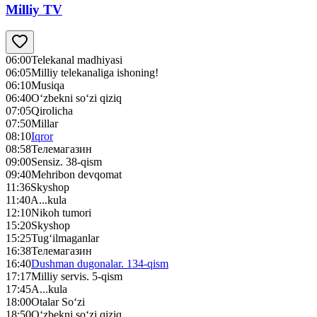
Milliy TV
06:00
Telekanal madhiyasi
06:05
Milliy telekanaliga ishoning!
06:10
Musiqa
06:40
O‘zbekni so‘zi qiziq
07:05
Qirolicha
07:50
Millar
08:10
Iqror
08:58
Телемагазин
09:00
Sensiz. 38-qism
09:40
Mehribon devqomat
11:36
Skyshop
11:40
A...kula
12:10
Nikoh tumori
15:20
Skyshop
15:25
Tug‘ilmaganlar
16:38
Телемагазин
16:40
Dushman dugonalar. 134-qism
17:17
Milliy servis. 5-qism
17:45
A...kula
18:00
Otalar So‘zi
18:50
O‘zbekni so‘zi qiziq