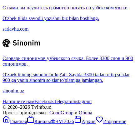
С нами вы научитесь грамотно писать на узбекском языке.
O'zbek tilida savodli yozishni biz bilan boshlang.
sarlavha.com
Словарь синонимов узбекского языка. Более 3300 слов и 900
синонимов.
O'zbek tilining sinonimlar lug'ati. Saytda 3300 tadan ortiq so'zlar,
900 ga yaqin sinonim so'zlar to'plamiga jamlangan.
sinonim.uz
Напишите нам
Facebook
Telegram
Instagram
© 2020–
2026
TvInfo.uz
Проект принадлежит
GoodGroup
и
Obuna
Главная
Каналы
⚽
ЧМ 2026
Архив
Избранное