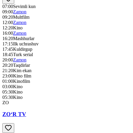
07:00
Sevimli kun
09:00
Zamon
09:20
Multfilm
12:00
Zamon
12:20
Kino
16:00
Zamon
16:20
Mashhurlar
17:15
Ilk uchrashuv
17:45
Kuldirgup
18:45
Turk serial
20:00
Zamon
20:20
Taqdirlar
21:20
Kim ekan
23:00
Kino film
01:00
Kinofilm
03:00
Kino
05:30
Kino
05:30
Kino
ZO
ZO‘R TV