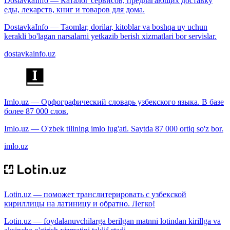
DostavkaInfo — Каталог сервисов, предлагающих доставку
еды, лекарств, книг и товаров для дома.
DostavkaInfo — Taomlar, dorilar, kitoblar va boshqa uy uchun
kerakli bo'lagan narsalarni yetkazib berish xizmatlari bor servislar.
dostavkainfo.uz
Imlo.uz — Орфографический словарь узбекского языка. В базе
более 87 000 слов.
Imlo.uz — O'zbek tilining imlo lug'ati. Saytda 87 000 ortiq so'z bor.
imlo.uz
Lotin.uz — поможет транслитерировать с узбекской
кириллицы на латиницу и обратно. Легко!
Lotin.uz — foydalanuvchilarga berilgan matnni lotindan kirillga va