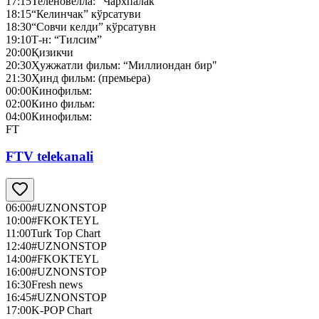
17:15
Теленовелла: “Чархпалак”
18:15
“Келинчак” кўрсатуви
18:30
“Совчи келди” кўрсатувн
19:10
Т-н: “Тилсим”
20:00
Қизикчи
20:30
Ҳужжатли фильм: “Миллиондан бир"
21:30
Ҳинд фильм: (премьера)
00:00
Кинофильм:
02:00
Кино фильм:
04:00
Кинофильм:
FT
FTV telekanali
06:00
#UZNONSTOP
10:00
#FKOKTEYL
11:00
Turk Top Chart
12:40
#UZNONSTOP
14:00
#FKOKTEYL
16:00
#UZNONSTOP
16:30
Fresh news
16:45
#UZNONSTOP
17:00
K-POP Chart