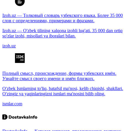
Izoh.uz — Толковый словарь узбекского языка. Более 35 000
слов с определениями, примерами и фразами.
Izoh.uz — O'zbek tilining xalqona izohli lug'ati. 35 000 dan ortiq
so'zlar izohi, misollari va iboralari bilan.
izoh.uz
Полный смысл, происхождение, формы узбекских имён.
Узнайте смысл своего имени и имён близких.
O'zbek Ismlarning to'liq, batafsil ma'nosi, kelib chiqishi, shakllari.
O'zingiz va yaqinlaringizni ismlari ma'nosini bilib oling.
ismlar.com