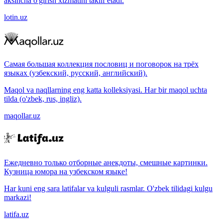
aksincha o'girish xizmatini taklif etadi.
lotin.uz
Самая большая коллекция пословиц и поговорок на трёх
языках (узбекский, русский, английский).
Maqol va naqllarning eng katta kolleksiyasi. Har bir maqol uchta
tilda (o'zbek, rus, ingliz).
maqollar.uz
Ежедневно только отборные анекдоты, смешные картинки.
Кузница юмора на узбекском языке!
Har kuni eng sara latifalar va kulguli rasmlar. O'zbek tilidagi kulgu
markazi!
latifa.uz