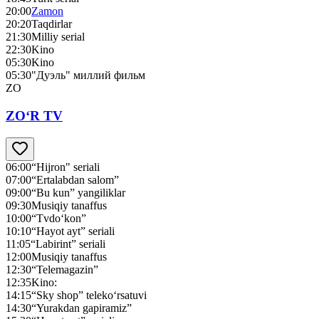
20:00
Zamon
20:20
Taqdirlar
21:30
Milliy serial
22:30
Kino
05:30
Kino
05:30
"Дуэль" миллий фильм
ZO
ZO‘R TV
06:00
“Hijron" seriali
07:00
“Ertalabdan salom”
09:00
“Bu kun” yangiliklar
09:30
Musiqiy tanaffus
10:00
“Tvdo‘kon”
10:10
“Hayot ayt” seriali
11:05
“Labirint” seriali
12:00
Musiqiy tanaffus
12:30
“Telemagazin”
12:35
Kino:
14:15
“Sky shop” teleko‘rsatuvi
14:30
“Yurakdan gapiramiz”