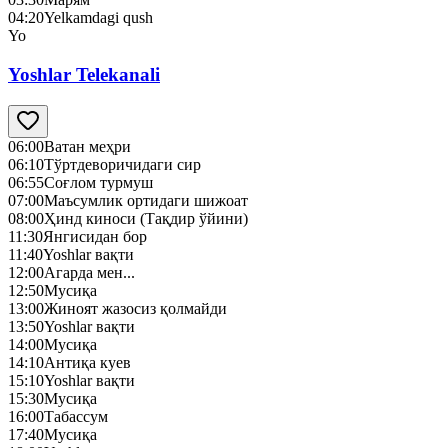
04:20
Yelkamdagi qush
Yo
Yoshlar Telekanali
06:00
Ватан меҳри
06:10
Тўртдеворичидаги сир
06:55
Соғлом турмуш
07:00
Маъсумлик ортидаги шижоат
08:00
Ҳинд киноси (Тақдир ўйини)
11:30
Янгисидан бор
11:40
Yoshlar вақти
12:00
Агарда мен...
12:50
Mусиқа
13:00
Жиноят жазосиз қолмайди
13:50
Yoshlar вақти
14:00
Mусиқа
14:10
Антиқа куев
15:10
Yoshlar вақти
15:30
Mусиқа
16:00
Табассум
17:40
Mусиқа