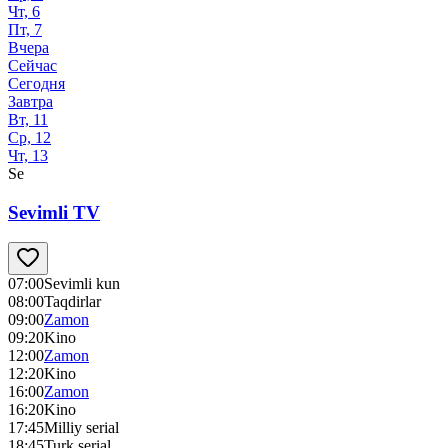
Чт, 6
Пт, 7
Вчера
Сейчас
Сегодня
Завтра
Вт, 11
Ср, 12
Чт, 13
Se
Sevimli TV
07:00
Sevimli kun
08:00
Taqdirlar
09:00
Zamon
09:20
Kino
12:00
Zamon
12:20
Kino
16:00
Zamon
16:20
Kino
17:45
Milliy serial
18:45
Turk serial