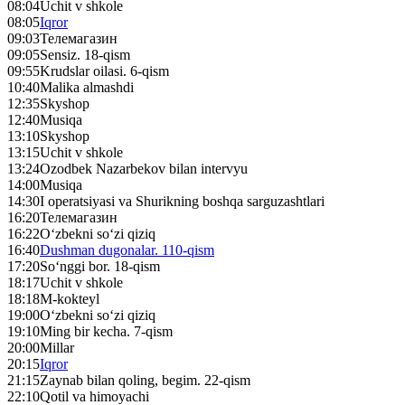
08:04
Uchit v shkole
08:05
Iqror
09:03
Телемагазин
09:05
Sensiz. 18-qism
09:55
Krudslar oilasi. 6-qism
10:40
Malika almashdi
12:35
Skyshop
12:40
Musiqa
13:10
Skyshop
13:15
Uchit v shkole
13:24
Ozodbek Nazarbekov bilan intervyu
14:00
Musiqa
14:30
I operatsiyasi va Shurikning boshqa sarguzashtlari
16:20
Телемагазин
16:22
O‘zbekni so‘zi qiziq
16:40
Dushman dugonalar. 110-qism
17:20
So‘nggi bor. 18-qism
18:17
Uchit v shkole
18:18
M-kokteyl
19:00
O‘zbekni so‘zi qiziq
19:10
Ming bir kecha. 7-qism
20:00
Millar
20:15
Iqror
21:15
Zaynab bilan qoling, begim. 22-qism
22:10
Qotil va himoyachi