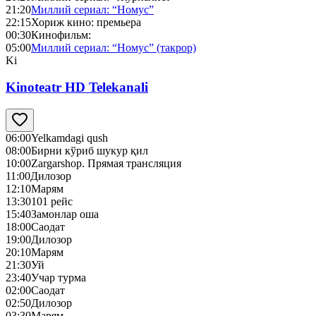
21:20
Миллий сериал: “Номус”
22:15
Хориж кино: премьера
00:30
Кинофильм:
05:00
Миллий сериал: “Номус” (такрор)
Ki
Kinoteatr HD Telekanali
06:00
Yelkamdagi qush
08:00
Бирни кўриб шукур қил
10:00
Zargarshop. Прямая трансляция
11:00
Дилозор
12:10
Марям
13:30
101 рейс
15:40
Замонлар оша
18:00
Саодат
19:00
Дилозор
20:10
Марям
21:30
Уй
23:40
Учар турма
02:00
Саодат
02:50
Дилозор
03:30
Марям