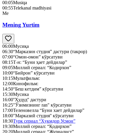
00:05
Musiqa
00:55
Telekanal madhiyasi
Me
Mening Yurtim
06:00
Мусиқа
06:30
“Марказин студия” дастури (такрор)
07:00
“Омон-омон” кўрсатуви
08:15
Т-н: “Буни ҳает дейдилар”
09:05
Миллий сериал: “Кодирхон”
10:00
“Бийрон” кўрсатуви
10:15
Мультфильм:
12:00
Кинофильм:
14:50
“Беш кетдим” кўрсатуви
15:30
Мусика
16:00
''Ҳудуд'' дастури
16:25
"Ўзимизнинг ran" кўрсатуви
17:00
Теленовелла “Буни хает дейдилар”
18:00
"Марказий студия'' кўрсатуви
18:30
Турк сериал “Ҳукмдор Усмон”
19:30
Миллий сериал: “Қодирхон”
20:20
Миллий сериал: “Журналист”