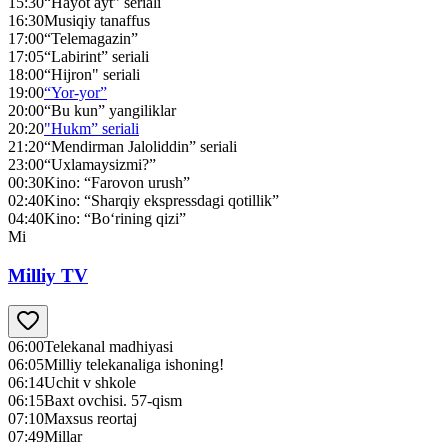
15:30
“Hayot ayt” seriali
16:30
Musiqiy tanaffus
17:00
“Telemagazin”
17:05
“Labirint” seriali
18:00
“Hijron" seriali
19:00
“Yor-yor”
20:00
“Bu kun” yangiliklar
20:20
"Hukm” seriali
21:20
“Mendirman Jaloliddin” seriali
23:00
“Uxlamaysizmi?”
00:30
Kino: “Farovon urush”
02:40
Kino: “Sharqiy ekspressdagi qotillik”
04:40
Kino: “Bo‘rining qizi”
Mi
Milliy TV
06:00
Telekanal madhiyasi
06:05
Milliy telekanaliga ishoning!
06:14
Uchit v shkole
06:15
Baxt ovchisi. 57-qism
07:10
Maxsus reortaj
07:49
Millar