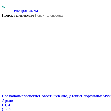
Телепрограмма
Поиск телепередач
Все каналы
Узбекские
Новостные
Кино
Детские
Спортивные
Муз
Архив
Вт, 4
Ср, 5