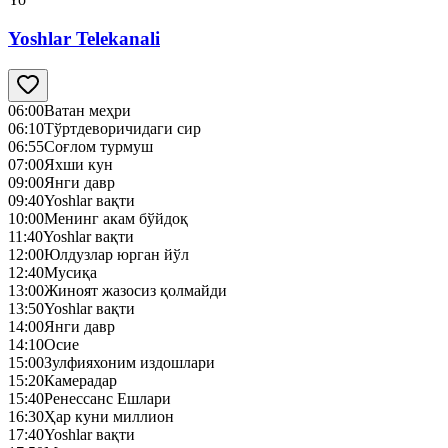
Yoshlar Telekanali
06:00
Ватан меҳри
06:10
Тўртдеворичидаги сир
06:55
Соғлом турмуш
07:00
Яхши кун
09:00
Янги давр
09:40
Yoshlar вақти
10:00
Менинг акам бўйдоқ
11:40
Yoshlar вақти
12:00
Юлдузлар юрган йўл
12:40
Mусиқа
13:00
Жиноят жазосиз қолмайди
13:50
Yoshlar вақти
14:00
Янги давр
14:10
Осие
15:00
Зулфияхоним издошлари
15:20
Камерадар
15:40
Ренессанс Ешлари
16:30
Ҳар куни миллион
17:40
Yoshlar вақти