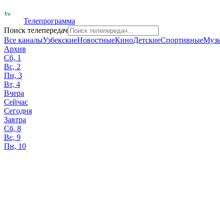
Телепрограмма
Поиск телепередач
Все каналы
Узбекские
Новостные
Кино
Детские
Спортивные
Муз
Архив
Сб, 1
Вс, 2
Пн, 3
Вт, 4
Вчера
Сейчас
Сегодня
Завтра
Сб, 8
Вс, 9
Пн, 10