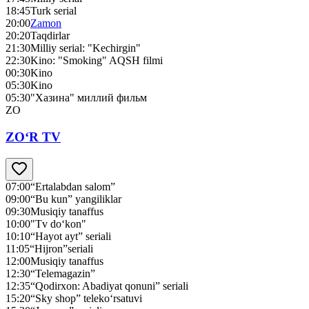
18:45
Turk serial
20:00
Zamon
20:20
Taqdirlar
21:30
Milliy serial: "Kechirgin"
22:30
Kino: "Smoking" AQSH filmi
00:30
Kino
05:30
Kino
05:30
"Хазина" миллий фильм
ZO
ZO‘R TV
07:00
“Ertalabdan salom”
09:00
“Bu kun” yangiliklar
09:30
Musiqiy tanaffus
10:00
"Tv do‘kon"
10:10
“Hayot ayt” seriali
11:05
“Hijron”seriali
12:00
Musiqiy tanaffus
12:30
“Telemagazin”
12:35
“Qodirxon: Abadiyat qonuni” seriali
15:20
“Sky shop” teleko‘rsatuvi