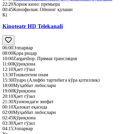
22:20
Хориж кино: премьера
00:45
Кинофильм: Ойнинг қулаши
Ki
Kinoteatr HD Telekanali
06:00
Элпарвар
08:00
Қора рицар
10:00
Zargarshop. Прямая трансляция
11:00
Қўриқхона
12:10
Ҳает гўзал
13:30
Тошкентим онам
15:30
Пуаро (Алифбо тартибига кўра қотиллик)
18:00
Муҳаббат либослари
19:00
Қўриқхона
20:10
Ҳает гўзал
21:30
Хунмэндаги зиефат
00:10
Ҳалокат еқасида
02:00
Муҳаббат либослари
02:45
Қўриқхона
03:30
Ҳает гўзал
04:15
Элпарвар
Yo