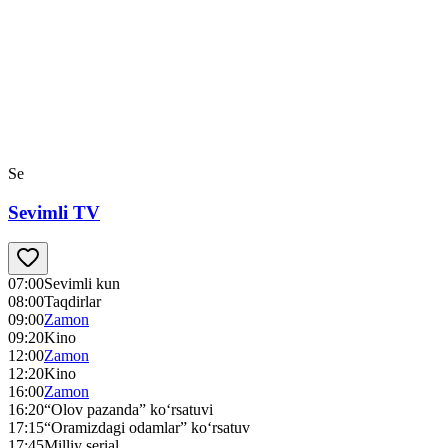
Se
Sevimli TV
07:00
Sevimli kun
08:00
Taqdirlar
09:00
Zamon
09:20
Kino
12:00
Zamon
12:20
Kino
16:00
Zamon
16:20
“Olov pazanda” ko‘rsatuvi
17:15
“Oramizdagi odamlar” ko‘rsatuv
17:45
Milliy serial