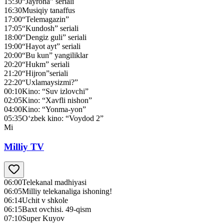
15:30
“Jayrona” seriali
16:30
Musiqiy tanaffus
17:00
“Telemagazin”
17:05
“Kundosh” seriali
18:00
“Dengiz guli” seriali
19:00
“Hayot ayt” seriali
20:00
“Bu kun” yangiliklar
20:20
“Hukm” seriali
21:20
“Hijron”seriali
22:20
“Uxlamaysizmi?”
00:10
Kino: “Suv izlovchi”
02:05
Kino: “Xavfli nishon”
04:00
Kino: “Yonma-yon”
05:35
O‘zbek kino: “Voydod 2”
Mi
Milliy TV
06:00
Telekanal madhiyasi
06:05
Milliy telekanaliga ishoning!
06:14
Uchit v shkole
06:15
Baxt ovchisi. 49-qism
07:10
Super Kuyov