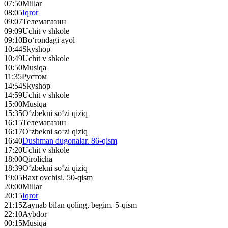
07:50
Millar
08:05
Iqror
09:07
Телемагазин
09:09
Uchit v shkole
09:10
Bo‘rondagi ayol
10:44
Skyshop
10:49
Uchit v shkole
10:50
Musiqa
11:35
Рустом
14:54
Skyshop
14:59
Uchit v shkole
15:00
Musiqa
15:35
O‘zbekni so‘zi qiziq
16:15
Телемагазин
16:17
O‘zbekni so‘zi qiziq
16:40
Dushman dugonalar. 86-qism
17:20
Uchit v shkole
18:00
Qirolicha
18:39
O‘zbekni so‘zi qiziq
19:05
Baxt ovchisi. 50-qism
20:00
Millar
20:15
Iqror
21:15
Zaynab bilan qoling, begim. 5-qism
22:10
Aybdor
00:15
Musiqa