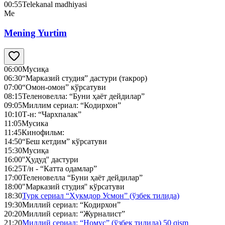
00:55
Telekanal madhiyasi
Me
Mening Yurtim
06:00
Мусиқа
06:30
“Марказий студия” дастури (такрор)
07:00
“Омон-омон” кўрсатуви
08:15
Теленовелла: “Буни ҳаёт дейдилар”
09:05
Миллим сериал: “Кодирхон”
10:10
Т-н: “Чархпалак”
11:05
Мусика
11:45
Кинофильм:
14:50
“Беш кетдим” кўрсатуви
15:30
Мусиқа
16:00
''Ҳудуд'' дастури
16:25
Т/н - “Катта одамлар”
17:00
Теленовелла “Буни ҳаёт дейдилар”
18:00
"Марказий студия'' кўрсатуви
18:30
Турк сериал “Ҳукмдор Усмон” (ўзбек тилида)
19:30
Миллий сериал: “Кодирхон”
20:20
Миллий сериал: “Журналист”
21:20
Миллий сериал: “Номус” (ўзбек тилида) 50 qism