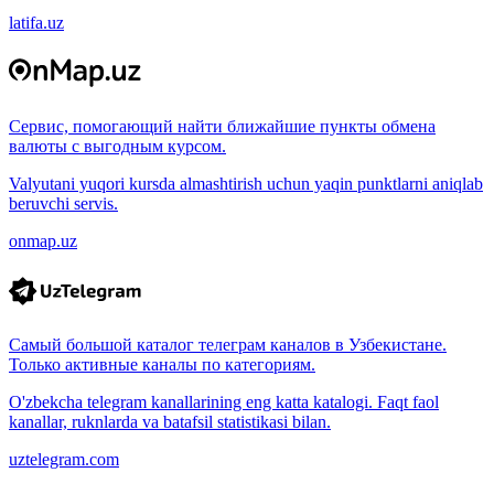
latifa.uz
Сервис, помогающий найти ближайшие пункты обмена
валюты с выгодным курсом.
Valyutani yuqori kursda almashtirish uchun yaqin punktlarni aniqlab
beruvchi servis.
onmap.uz
Самый большой каталог телеграм каналов в Узбекистане.
Только активные каналы по категориям.
O'zbekcha telegram kanallarining eng katta katalogi. Faqt faol
kanallar, ruknlarda va batafsil statistikasi bilan.
uztelegram.com