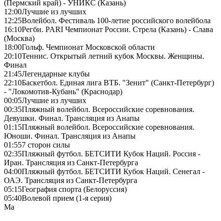
(Пермский край) - УНИКС (Казань)
12:00
Лучшие из лучших
12:25
Волейбол. Фестиваль 100-летие российского волейбола
16:10
Регби. PARI Чемпионат России. Стрела (Казань) - Слава
(Москва)
18:00
Гольф. Чемпионат Московской области
20:10
Теннис. Открытый летний кубок Москвы. Женщины.
Финал
21:45
Легендарные клубы
22:10
Баскетбол. Единая лига ВТБ. "Зенит" (Санкт-Петербург)
- "Локомотив-Кубань" (Краснодар)
00:05
Лучшие из лучших
00:35
Пляжный волейбол. Всероссийские соревнования.
Девушки. Финал. Трансляция из Анапы
01:15
Пляжный волейбол. Всероссийские соревнования.
Юноши. Финал. Трансляция из Анапы
01:55
7 сторон силы
02:35
Пляжный футбол. БЕТСИТИ Кубок Наций. Россия -
Иран. Трансляция из Санкт-Петербурга
04:00
Пляжный футбол. БЕТСИТИ Кубок Наций. Сенегал -
ОАЭ. Трансляция из Санкт-Петербурга
05:15
География спорта (Белоруссия)
05:40
Волевой прием (1-я серия)
Ма