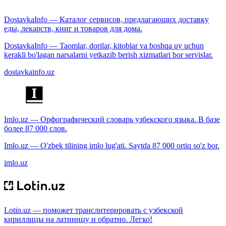
DostavkaInfo — Каталог сервисов, предлагающих доставку
еды, лекарств, книг и товаров для дома.
DostavkaInfo — Taomlar, dorilar, kitoblar va boshqa uy uchun
kerakli bo'lagan narsalarni yetkazib berish xizmatlari bor servislar.
dostavkainfo.uz
Imlo.uz — Орфографический словарь узбекского языка. В базе
более 87 000 слов.
Imlo.uz — O'zbek tilining imlo lug'ati. Saytda 87 000 ortiq so'z bor.
imlo.uz
Lotin.uz — поможет транслитерировать с узбекской
кириллицы на латиницу и обратно. Легко!