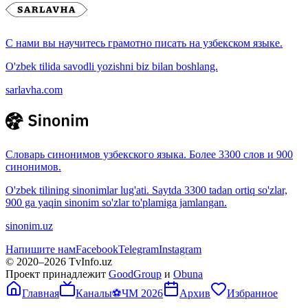
С нами вы научитесь грамотно писать на узбекском языке.
O'zbek tilida savodli yozishni biz bilan boshlang.
sarlavha.com
Словарь синонимов узбекского языка. Более 3300 слов и 900
синонимов.
O'zbek tilining sinonimlar lug'ati. Saytda 3300 tadan ortiq so'zlar,
900 ga yaqin sinonim so'zlar to'plamiga jamlangan.
sinonim.uz
Напишите нам
Facebook
Telegram
Instagram
© 2020–
2026
TvInfo.uz
Проект принадлежит
GoodGroup
и
Obuna
Главная
Каналы
⚽
ЧМ 2026
Архив
Избранное