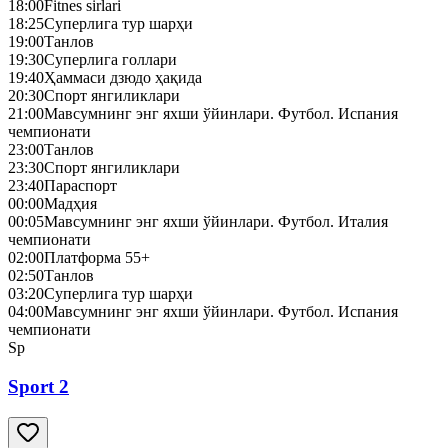
18:00
Fitnes sirlari
18:25
Суперлига тур шарҳи
19:00
Танлов
19:30
Суперлига голлари
19:40
Ҳаммаси дзюдо ҳақида
20:30
Спорт янгиликлари
21:00
Мавсумнинг энг яхши ўйинлари. Футбол. Испания
чемпионати
23:00
Танлов
23:30
Спорт янгиликлари
23:40
Параспорт
00:00
Мадҳия
00:05
Мавсумнинг энг яхши ўйинлари. Футбол. Италия
чемпионати
02:00
Платформа 55+
02:50
Танлов
03:20
Суперлига тур шарҳи
04:00
Мавсумнинг энг яхши ўйинлари. Футбол. Испания
чемпионати
Sp
Sport 2