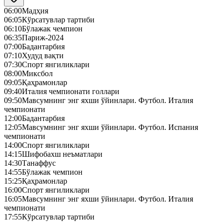
06:00
Мадҳия
06:05
Кўрсатувлар тартиби
06:10
Бўлажак чемпион
06:35
Париж-2024
07:00
Бадантарбия
07:10
Худуд вақти
07:30
Спорт янгиликлари
08:00
Миксбол
09:05
Қаҳрамонлар
09:40
Италия чемпионати голлари
09:50
Мавсумнинг энг яхши ўйинлари. Футбол. Италия
чемпионати
12:00
Бадантарбия
12:05
Мавсумнинг энг яхши ўйинлари. Футбол. Испания
чемпионати
14:00
Спорт янгиликлари
14:15
Шифобахш неъматлари
14:30
Танаффус
14:55
Бўлажак чемпион
15:25
Қаҳрамонлар
16:00
Спорт янгиликлари
16:05
Мавсумнинг энг яхши ўйинлари. Футбол. Италия
чемпионати
17:55
Кўрсатувлар тартиби