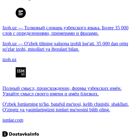
Izoh.uz — Толковый словарь узбекского языка. Более 35 000
слов с определениями, примерами и фразами.
Izoh.uz — O'zbek tilining xalqona izohli lug'ati. 35 000 dan ortiq
so'zlar izohi, misollari va iboralari bilan.
izoh.uz
Полный смысл, происхождение, формы узбекских имён.
Узнайте смысл своего имени и имён близких.
O'zbek Ismlarning to'liq, batafsil ma'nosi, kelib chiqishi, shakllari.
O'zingiz va yaqinlaringizni ismlari ma'nosini bilib oling.
ismlar.com