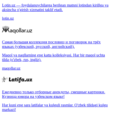
Lotin.uz — foydalanuvchilarga berilgan matnni lotindan kirillga va
aksincha o'girish xizmatini taklif etadi.
lotin.uz
Самая большая коллекция пословиц и поговорок на трёх
языках (узбекский, русский, английский).
Maqol va naqllarning eng katta kolleksiyasi. Har bir maqol uchta
tilda (o'zbek, rus, ingliz).
maqollar.uz
Ежедневно только отборные анекдоты, смешные картинки.
Кузница юмора на узбекском языке!
Har kuni eng sara latifalar va kulguli rasmlar. O'zbek tilidagi kulgu
markazi!