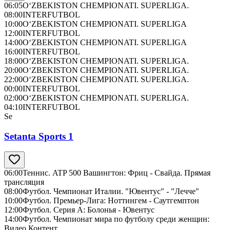
06:05
O‘ZBEKISTON CHEMPIONATI. SUPERLIGA.
08:00
INTERFUTBOL
10:00
O‘ZBEKISTON CHEMPIONATI. SUPERLIGA
12:00
INTERFUTBOL
14:00
O‘ZBEKISTON CHEMPIONATI. SUPERLIGA
16:00
INTERFUTBOL
18:00
O‘ZBEKISTON CHEMPIONATI. SUPERLIGA.
20:00
O‘ZBEKISTON CHEMPIONATI. SUPERLIGA.
22:00
O‘ZBEKISTON CHEMPIONATI. SUPERLIGA.
00:00
INTERFUTBOL
02:00
O‘ZBEKISTON CHEMPIONATI. SUPERLIGA.
04:10
INTERFUTBOL
Se
Setanta Sports 1
06:00
Теннис. ATP 500 Вашингтон: Фриц - Свайда. Прямая
трансляция
08:00
Футбол. Чемпионат Италии. "Ювентус" - "Лечче"
10:00
Футбол. Премьер-Лига: Ноттингем - Саутгемптон
12:00
Футбол. Серия А: Болонья - Ювентус
14:00
Футбол. Чемпионат мира по футболу среди женщин:
Видео Контент