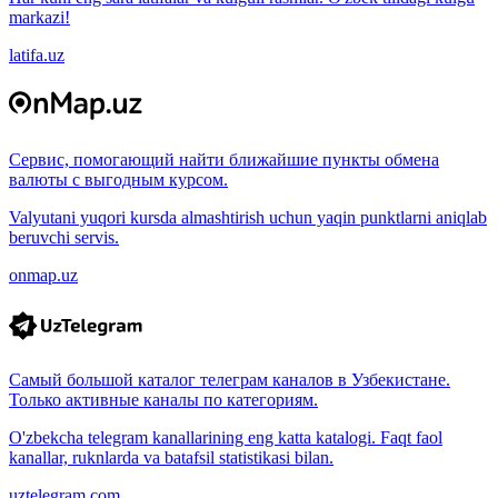
markazi!
latifa.uz
Сервис, помогающий найти ближайшие пункты обмена
валюты с выгодным курсом.
Valyutani yuqori kursda almashtirish uchun yaqin punktlarni aniqlab
beruvchi servis.
onmap.uz
Самый большой каталог телеграм каналов в Узбекистане.
Только активные каналы по категориям.
O'zbekcha telegram kanallarining eng katta katalogi. Faqt faol
kanallar, ruknlarda va batafsil statistikasi bilan.
uztelegram.com