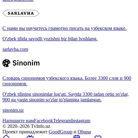
С нами вы научитесь грамотно писать на узбекском языке.
O'zbek tilida savodli yozishni biz bilan boshlang.
sarlavha.com
Словарь синонимов узбекского языка. Более 3300 слов и 900
синонимов.
O'zbek tilining sinonimlar lug'ati. Saytda 3300 tadan ortiq so'zlar,
900 ga yaqin sinonim so'zlar to'plamiga jamlangan.
sinonim.uz
Напишите нам
Facebook
Telegram
Instagram
© 2020–
2026
TvInfo.uz
Проект принадлежит
GoodGroup
и
Obuna