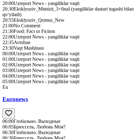
20:00
Uzreport News - yangiliklar vaqti
20:30
Eksklyuziv_Mimizit_3+final (yangiliklar dasturi tugashi bilan
qo‘yiladi)
20:55
Eksklyuziv_Qomus_New
21:00
No Сomment
21:30
Food: Fact or Fiction
22:00
Uzreport News - yangiliklar vaqti
22:35
Avtoban
23:30
Vaqt Mashinasi
00:00
Uzreport News - yangiliklar vaqti
01:00
Uzreport News - yangiliklar vaqti
02:00
Uzreport News - yangiliklar vaqti
03:00
Uzreport News - yangiliklar vaqti
04:00
Uzreport News - yangiliklar vaqti
05:00
Uzreport News - yangiliklar vaqti
Eu
Euronews
06:00
Глобально. Выходные
06:05
Брюссель, Любовь Моя?
06:30
Глобально. Выходные
06:36
Брюссель, Любовь Моя?