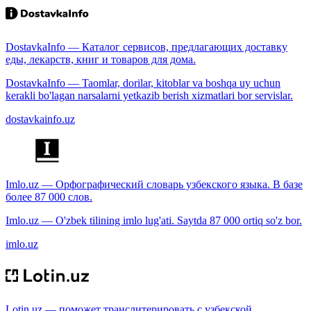
DostavkaInfo — Каталог сервисов, предлагающих доставку
еды, лекарств, книг и товаров для дома.
DostavkaInfo — Taomlar, dorilar, kitoblar va boshqa uy uchun
kerakli bo'lagan narsalarni yetkazib berish xizmatlari bor servislar.
dostavkainfo.uz
Imlo.uz — Орфографический словарь узбекского языка. В базе
более 87 000 слов.
Imlo.uz — O'zbek tilining imlo lug'ati. Saytda 87 000 ortiq so'z bor.
imlo.uz
Lotin.uz — поможет транслитерировать с узбекской