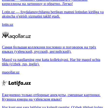
кириллицы на латиницу и обратно. Легко!
Lotin.uz — foydalanuvchilarga berilgan matnni lotindan kirillga va
aksincha o'girish xizmatini taklif etadi.
lotin.uz
Самая большая коллекция пословиц и поговорок на трёх
языках (узбекский, русский, английский).
Maqol va naqllarning eng katta kolleksiyasi. Har bir maqol uchta
tilda (o'zbek, rus, ingliz).
maqollar.uz
Ежедневно только отборные анекдоты, смешные картинки.
Кузница юмора на узбекском языке!
Har kuni eng sara latifalar va kulguli rasmlar. O'zbek tilidagi kulgu