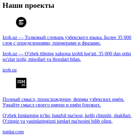
Наши проекты
Izoh.uz — Толковый словарь узбекского языка. Более 35 000
слов с определениями, примерами и фразами.
Izoh.uz — O'zbek tilining xalqona izohli lug'ati. 35 000 dan ortiq
so'zlar izohi, misollari va iboralari bilan.
izoh.uz
Полный смысл, происхождение, формы узбекских имён.
Узнайте смысл своего имени и имён близких.
O'zbek Ismlarning to'liq, batafsil ma'nosi, kelib chiqishi, shakllari.
O'zingiz va yaqinlaringizni ismlari ma'nosini bilib oling.
ismlar.com