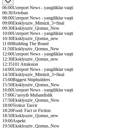
06:00
Uzreport News - yangiliklar vaqti
06:30
Avtoban
08:00
Uzreport News - yangiliklar vaqti
09:00
Eksklyuziv_Mimizit_3+final
09:30
Eksklyuziv_Qomus_New
10:00
Uzreport News - yangiliklar vaqti
10:30
Eksklyuziv_Qomus_new
11:00
Building The Brand
11:50
Eksklyuziv_Qomus_New
12:00
Uzreport News - yangiliklar vaqti
12:30
Eksklyuziv_Qomus_new
12:35
101 Atraksion
14:00
Uzreport News - yangiliklar vaqti
14:50
Eksklyuziv_Mimizit_3+final
15:00
Biggest Shipbuilders
15:50
Eksklyuziv_Qomus_New
16:00
Uzreport News - yangiliklar vaqti
17:00
G‘aroyib Muhandislik
17:50
Eksklyuziv_Qomus_New
18:00
Tezkor Tasvir
18:20
Food: Fact or Fiction
18:50
Eksklyuziv_Qomus_new
19:00
Aspekt
19:50
Eksklyuziv_Qomus_New