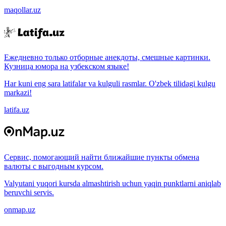
maqollar.uz
Ежедневно только отборные анекдоты, смешные картинки.
Кузница юмора на узбекском языке!
Har kuni eng sara latifalar va kulguli rasmlar. O'zbek tilidagi kulgu
markazi!
latifa.uz
Сервис, помогающий найти ближайшие пункты обмена
валюты с выгодным курсом.
Valyutani yuqori kursda almashtirish uchun yaqin punktlarni aniqlab
beruvchi servis.
onmap.uz