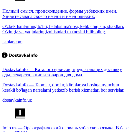
Полный смысл, происхождение, формы узбекских имён.
Узнайте смысл своего имени и имён близких.
O'zbek Ismlarning to'liq, batafsil ma'nosi, kelib chiqishi, shakllari.
O'zingiz va yaqinlaringizni ismlari ma'nosini bilib oling.
ismlar.com
DostavkaInfo — Каталог сервисов, предлагающих доставку
еды, лекарств, книг и товаров для дома.
DostavkaInfo — Taomlar, dorilar, kitoblar va boshqa uy uchun
kerakli bo'lagan narsalarni yetkazib berish xizmatlari bor servislar.
dostavkainfo.uz
Imlo.uz — Орфографический словарь узбекского языка. В базе