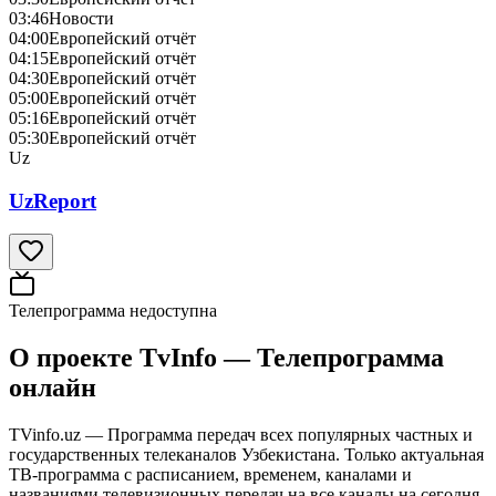
03:46
Новости
04:00
Европейский отчёт
04:15
Европейский отчёт
04:30
Европейский отчёт
05:00
Европейский отчёт
05:16
Европейский отчёт
05:30
Европейский отчёт
Uz
UzReport
Телепрограмма недоступна
О проекте TvInfo — Телепрограмма
онлайн
TVinfo.uz — Программа передач всех популярных частных и
государственных телеканалов Узбекистана. Только актуальная
ТВ-программа с расписанием, временем, каналами и
названиями телевизионных передач на все каналы на сегодня,