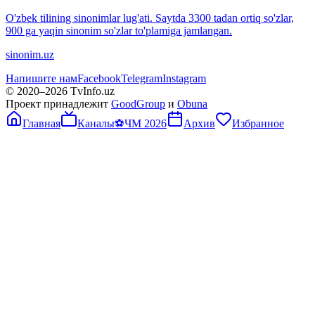
O'zbek tilining sinonimlar lug'ati. Saytda 3300 tadan ortiq so'zlar,
900 ga yaqin sinonim so'zlar to'plamiga jamlangan.
sinonim.uz
Напишите нам
Facebook
Telegram
Instagram
© 2020–
2026
TvInfo.uz
Проект принадлежит
GoodGroup
и
Obuna
Главная
Каналы
⚽
ЧМ 2026
Архив
Избранное