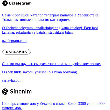
Самый большой каталог телеграм каналов в Узбекистане.
Только активные каналы по категориям.
O'zbekcha telegram kanallarining eng katta katalogi. Faqt faol
kanallar, ruknlarda va batafsil statistikasi bilan.
uztelegram.com
С нами вы научитесь грамотно писать на узбекском языке.
O'zbek tilida savodli yozishni biz bilan boshlang.
sarlavha.com
Словарь синонимов узбекского языка. Более 3300 слов и 900
синонимов.