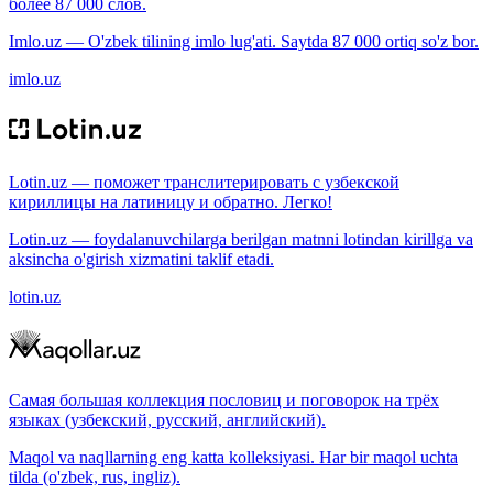
более 87 000 слов.
Imlo.uz — O'zbek tilining imlo lug'ati. Saytda 87 000 ortiq so'z bor.
imlo.uz
Lotin.uz — поможет транслитерировать с узбекской
кириллицы на латиницу и обратно. Легко!
Lotin.uz — foydalanuvchilarga berilgan matnni lotindan kirillga va
aksincha o'girish xizmatini taklif etadi.
lotin.uz
Самая большая коллекция пословиц и поговорок на трёх
языках (узбекский, русский, английский).
Maqol va naqllarning eng katta kolleksiyasi. Har bir maqol uchta
tilda (o'zbek, rus, ingliz).