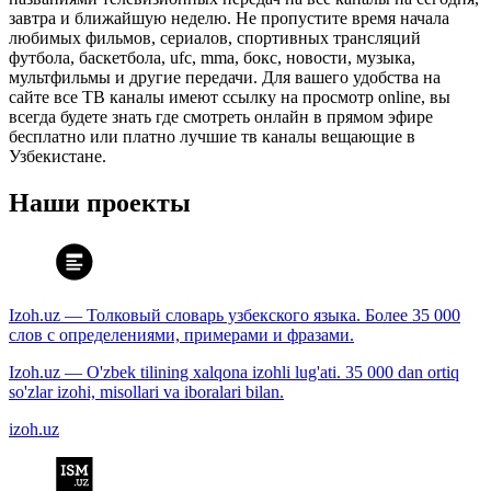
завтра и ближайшую неделю. Не пропустите время начала
любимых фильмов, сериалов, спортивных трансляций
футбола, баскетбола, ufc, mma, бокс, новости, музыка,
мультфильмы и другие передачи. Для вашего удобства на
сайте все ТВ каналы имеют ссылку на просмотр online, вы
всегда будете знать где смотреть онлайн в прямом эфире
бесплатно или платно лучшие тв каналы вещающие в
Узбекистане.
Наши проекты
Izoh.uz — Толковый словарь узбекского языка. Более 35 000
слов с определениями, примерами и фразами.
Izoh.uz — O'zbek tilining xalqona izohli lug'ati. 35 000 dan ortiq
so'zlar izohi, misollari va iboralari bilan.
izoh.uz