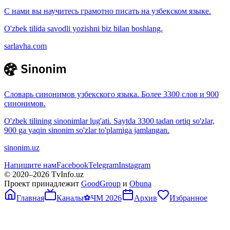
С нами вы научитесь грамотно писать на узбекском языке.
O'zbek tilida savodli yozishni biz bilan boshlang.
sarlavha.com
Словарь синонимов узбекского языка. Более 3300 слов и 900
синонимов.
O'zbek tilining sinonimlar lug'ati. Saytda 3300 tadan ortiq so'zlar,
900 ga yaqin sinonim so'zlar to'plamiga jamlangan.
sinonim.uz
Напишите нам
Facebook
Telegram
Instagram
© 2020–
2026
TvInfo.uz
Проект принадлежит
GoodGroup
и
Obuna
Главная
Каналы
⚽
ЧМ 2026
Архив
Избранное