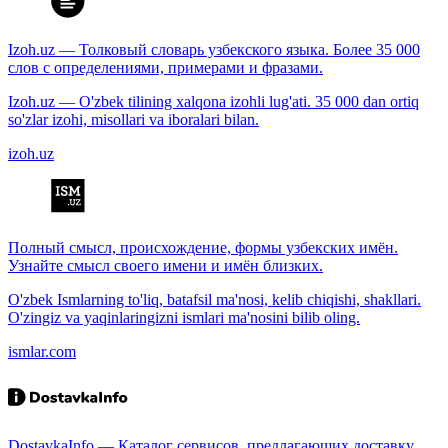
Izoh.uz — Толковый словарь узбекского языка. Более 35 000
слов с определениями, примерами и фразами.
Izoh.uz — O'zbek tilining xalqona izohli lug'ati. 35 000 dan ortiq
so'zlar izohi, misollari va iboralari bilan.
izoh.uz
Полный смысл, происхождение, формы узбекских имён.
Узнайте смысл своего имени и имён близких.
O'zbek Ismlarning to'liq, batafsil ma'nosi, kelib chiqishi, shakllari.
O'zingiz va yaqinlaringizni ismlari ma'nosini bilib oling.
ismlar.com
DostavkaInfo — Каталог сервисов, предлагающих доставку