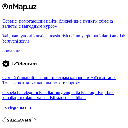
Сервис, помогающий найти ближайшие пункты обмена
валюты с выгодным курсом.
Valyutani yuqori kursda almashtirish uchun yaqin punktlarni aniqlab
beruvchi servis.
onmap.uz
Самый большой каталог телеграм каналов в Узбекистане.
Только активные каналы по категориям.
O'zbekcha telegram kanallarining eng katta katalogi. Faqt faol
kanallar, ruknlarda va batafsil statistikasi bilan.
uztelegram.com