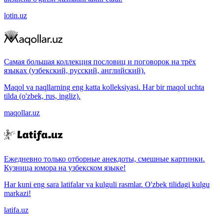
lotin.uz
Самая большая коллекция пословиц и поговорок на трёх
языках (узбекский, русский, английский).
Maqol va naqllarning eng katta kolleksiyasi. Har bir maqol uchta
tilda (o'zbek, rus, ingliz).
maqollar.uz
Ежедневно только отборные анекдоты, смешные картинки.
Кузница юмора на узбекском языке!
Har kuni eng sara latifalar va kulguli rasmlar. O'zbek tilidagi kulgu
markazi!
latifa.uz