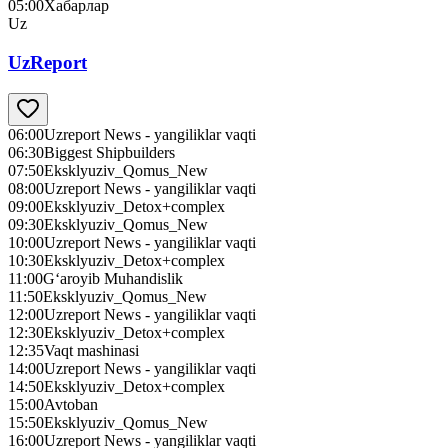
05:00
Хабарлар
Uz
UzReport
06:00
Uzreport News - yangiliklar vaqti
06:30
Biggest Shipbuilders
07:50
Eksklyuziv_Qomus_New
08:00
Uzreport News - yangiliklar vaqti
09:00
Eksklyuziv_Detox+complex
09:30
Eksklyuziv_Qomus_New
10:00
Uzreport News - yangiliklar vaqti
10:30
Eksklyuziv_Detox+complex
11:00
G‘aroyib Muhandislik
11:50
Eksklyuziv_Qomus_New
12:00
Uzreport News - yangiliklar vaqti
12:30
Eksklyuziv_Detox+complex
12:35
Vaqt mashinasi
14:00
Uzreport News - yangiliklar vaqti
14:50
Eksklyuziv_Detox+complex
15:00
Avtoban
15:50
Eksklyuziv_Qomus_New
16:00
Uzreport News - yangiliklar vaqti