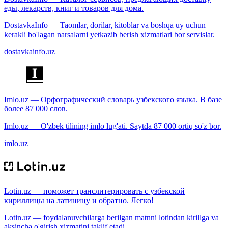
еды, лекарств, книг и товаров для дома.
DostavkaInfo — Taomlar, dorilar, kitoblar va boshqa uy uchun
kerakli bo'lagan narsalarni yetkazib berish xizmatlari bor servislar.
dostavkainfo.uz
Imlo.uz — Орфографический словарь узбекского языка. В базе
более 87 000 слов.
Imlo.uz — O'zbek tilining imlo lug'ati. Saytda 87 000 ortiq so'z bor.
imlo.uz
Lotin.uz — поможет транслитерировать с узбекской
кириллицы на латиницу и обратно. Легко!
Lotin.uz — foydalanuvchilarga berilgan matnni lotindan kirillga va
aksincha o'girish xizmatini taklif etadi.