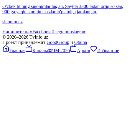
O'zbek tilining sinonimlar lug'ati. Saytda 3300 tadan ortiq so'zlar,
900 ga yaqin sinonim so'zlar to'plamiga jamlangan.
sinonim.uz
Напишите нам
Facebook
Telegram
Instagram
© 2020–
2026
TvInfo.uz
Проект принадлежит
GoodGroup
и
Obuna
Главная
Каналы
⚽
ЧМ 2026
Архив
Избранное