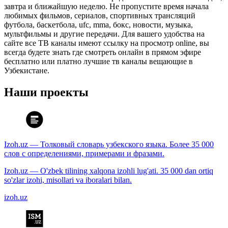
завтра и ближайшую неделю. Не пропустите время начала
любимых фильмов, сериалов, спортивных трансляций
футбола, баскетбола, ufc, mma, бокс, новости, музыка,
мультфильмы и другие передачи. Для вашего удобства на
сайте все ТВ каналы имеют ссылку на просмотр online, вы
всегда будете знать где смотреть онлайн в прямом эфире
бесплатно или платно лучшие тв каналы вещающие в
Узбекистане.
Наши проекты
Izoh.uz — Толковый словарь узбекского языка. Более 35 000
слов с определениями, примерами и фразами.
Izoh.uz — O'zbek tilining xalqona izohli lug'ati. 35 000 dan ortiq
so'zlar izohi, misollari va iboralari bilan.
izoh.uz