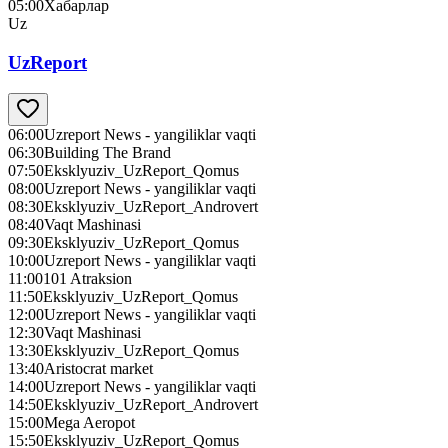
05:00
Хабарлар
Uz
UzReport
06:00
Uzreport News - yangiliklar vaqti
06:30
Building The Brand
07:50
Eksklyuziv_UzReport_Qomus
08:00
Uzreport News - yangiliklar vaqti
08:30
Eksklyuziv_UzReport_Androvert
08:40
Vaqt Mashinasi
09:30
Eksklyuziv_UzReport_Qomus
10:00
Uzreport News - yangiliklar vaqti
11:00
101 Atraksion
11:50
Eksklyuziv_UzReport_Qomus
12:00
Uzreport News - yangiliklar vaqti
12:30
Vaqt Mashinasi
13:30
Eksklyuziv_UzReport_Qomus
13:40
Aristocrat market
14:00
Uzreport News - yangiliklar vaqti
14:50
Eksklyuziv_UzReport_Androvert
15:00
Mega Aeropot
15:50
Eksklyuziv_UzReport_Qomus