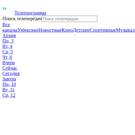
Телепрограмма
Поиск телепередач
Все
каналы
Узбекские
Новостные
Кино
Детские
Спортивные
Музыкал
Архив
Пн, 3
Вт, 4
Ср, 5
Чт, 6
Вчера
Сейчас
Сегодня
Завтра
Пн, 10
Вт, 11
Ср, 12