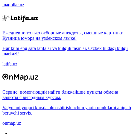
maqollar.uz
Ежедневно только отборные анекдоты, смешные картинки.
Кузница юмора на узбекском языке!
Har kuni eng sara latifalar va kulguli rasmlar. O'zbek tilidagi kulgu
markazi!
latifa.uz
Сервис, помогающий найти ближайшие пункты обмена
валюты с выгодным курсом.
Valyutani yuqori kursda almashtirish uchun yaqin punktlarni aniqlab
beruvchi servis.
onmap.uz