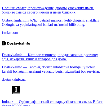
Полный смысл, происхождение, формы узбекских имён.
Узнайте смысл своего имени и имён близких.
O'zbek Ismlarning to'liq, batafsil ma'nosi, kelib chiqishi, shakllari.
O'zingiz va yaqinlaringizni ismlari ma'nosini bilib oling.
ismlar.com
DostavkaInfo — Каталог сервисов, предлагающих доставку
еды, лекарств, книг и товаров для дома.
DostavkaInfo — Taomlar, dorilar, kitoblar va boshqa uy uchun
kerakli bo'lagan narsalarni yetkazib berish xizmatlari bor servislar.
dostavkainfo.uz
Imlo.uz — Орфографический словарь узбекского языка. В базе
более 87 000 слов.