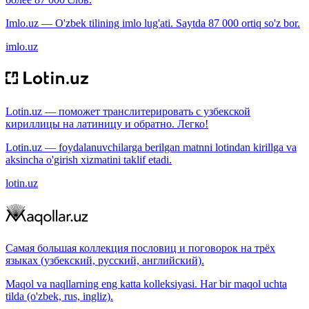
Imlo.uz — O'zbek tilining imlo lug'ati. Saytda 87 000 ortiq so'z bor.
imlo.uz
Lotin.uz — поможет транслитерировать с узбекской
кириллицы на латиницу и обратно. Легко!
Lotin.uz — foydalanuvchilarga berilgan matnni lotindan kirillga va
aksincha o'girish xizmatini taklif etadi.
lotin.uz
Самая большая коллекция пословиц и поговорок на трёх
языках (узбекский, русский, английский).
Maqol va naqllarning eng katta kolleksiyasi. Har bir maqol uchta
tilda (o'zbek, rus, ingliz).