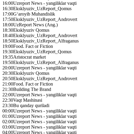
16:00
Uzreport News - yangiliklar vaqti
16:30
Eksklyuziv_UzReport_Qomus
17:00
G‘aroyib Muhandislik
17:50
Eksklyuziv_UzReport_Androvert
18:00
UzReport News (Ang.)
18:30
Eksklyuziv Qomus
18:40
Eksklyuziv_UzReport_Androvert
18:50
Eksklyuziv_UzReport_Alfraganus
19:00
Food. Fact or Fiction
19:30
Eksklyuziv_UzReport_Qomus
19:35
Aristocrat market
19:50
Eksklyuziv_UzReport_Alfraganus
20:00
Uzreport News - yangiliklar vaqti
20:30
Eksklyuziv Qomus
20:50
Eksklyuziv_UzReport_Androvert
21:00
Food. Fact or Fiction
21:30
Building The Brand
22:00
Uzreport News - yangiliklar vaqti
22:30
Vaqt Mashinasi
23:30
Bu qanday quriladi
00:00
Uzreport News - yangiliklar vaqti
01:00
Uzreport News - yangiliklar vaqti
02:00
Uzreport News - yangiliklar vaqti
03:00
Uzreport News - yangiliklar vaqti
04:00
Uzreport News - yangiliklar vaqti