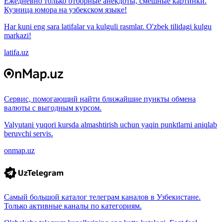
Ежедневно только отборные анекдоты, смешные картинки.
Кузница юмора на узбекском языке!
Har kuni eng sara latifalar va kulguli rasmlar. O'zbek tilidagi kulgu
markazi!
latifa.uz
Сервис, помогающий найти ближайшие пункты обмена
валюты с выгодным курсом.
Valyutani yuqori kursda almashtirish uchun yaqin punktlarni aniqlab
beruvchi servis.
onmap.uz
Самый большой каталог телеграм каналов в Узбекистане.
Только активные каналы по категориям.