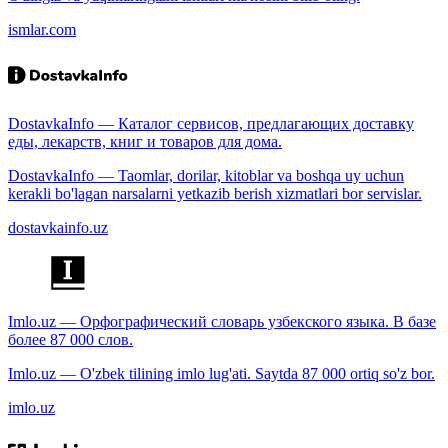
ismlar.com
DostavkaInfo — Каталог сервисов, предлагающих доставку
еды, лекарств, книг и товаров для дома.
DostavkaInfo — Taomlar, dorilar, kitoblar va boshqa uy uchun
kerakli bo'lagan narsalarni yetkazib berish xizmatlari bor servislar.
dostavkainfo.uz
Imlo.uz — Орфографический словарь узбекского языка. В базе
более 87 000 слов.
Imlo.uz — O'zbek tilining imlo lug'ati. Saytda 87 000 ortiq so'z bor.
imlo.uz