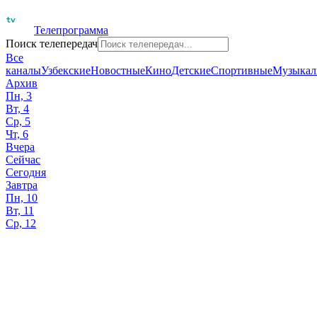
Телепрограмма
Поиск телепередач
Все
каналы
Узбекские
Новостные
Кино
Детские
Спортивные
Музыкал
Архив
Пн, 3
Вт, 4
Ср, 5
Чт, 6
Вчера
Сейчас
Сегодня
Завтра
Пн, 10
Вт, 11
Ср, 12