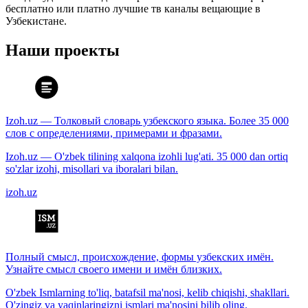
бесплатно или платно лучшие тв каналы вещающие в
Узбекистане.
Наши проекты
Izoh.uz — Толковый словарь узбекского языка. Более 35 000
слов с определениями, примерами и фразами.
Izoh.uz — O'zbek tilining xalqona izohli lug'ati. 35 000 dan ortiq
so'zlar izohi, misollari va iboralari bilan.
izoh.uz
Полный смысл, происхождение, формы узбекских имён.
Узнайте смысл своего имени и имён близких.
O'zbek Ismlarning to'liq, batafsil ma'nosi, kelib chiqishi, shakllari.
O'zingiz va yaqinlaringizni ismlari ma'nosini bilib oling.