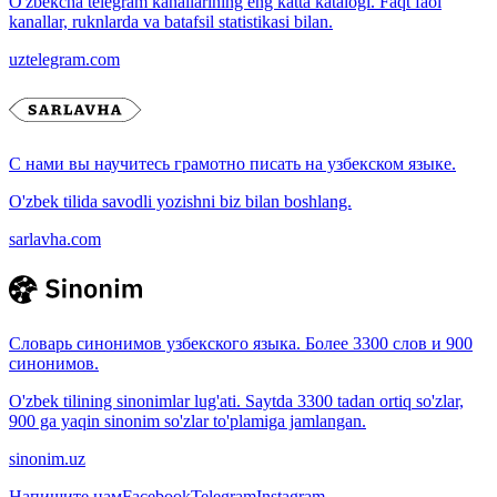
O'zbekcha telegram kanallarining eng katta katalogi. Faqt faol
kanallar, ruknlarda va batafsil statistikasi bilan.
uztelegram.com
С нами вы научитесь грамотно писать на узбекском языке.
O'zbek tilida savodli yozishni biz bilan boshlang.
sarlavha.com
Словарь синонимов узбекского языка. Более 3300 слов и 900
синонимов.
O'zbek tilining sinonimlar lug'ati. Saytda 3300 tadan ortiq so'zlar,
900 ga yaqin sinonim so'zlar to'plamiga jamlangan.
sinonim.uz
Напишите нам
Facebook
Telegram
Instagram