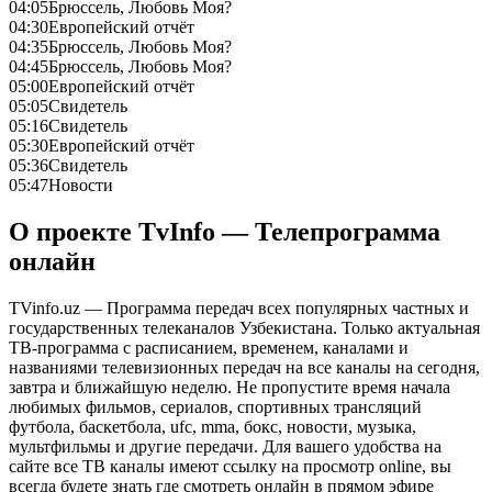
04:05
Брюссель, Любовь Моя?
04:30
Европейский отчёт
04:35
Брюссель, Любовь Моя?
04:45
Брюссель, Любовь Моя?
05:00
Европейский отчёт
05:05
Свидетель
05:16
Свидетель
05:30
Европейский отчёт
05:36
Свидетель
05:47
Новости
О проекте TvInfo — Телепрограмма
онлайн
TVinfo.uz — Программа передач всех популярных частных и
государственных телеканалов Узбекистана. Только актуальная
ТВ-программа с расписанием, временем, каналами и
названиями телевизионных передач на все каналы на сегодня,
завтра и ближайшую неделю. Не пропустите время начала
любимых фильмов, сериалов, спортивных трансляций
футбола, баскетбола, ufc, mma, бокс, новости, музыка,
мультфильмы и другие передачи. Для вашего удобства на
сайте все ТВ каналы имеют ссылку на просмотр online, вы
всегда будете знать где смотреть онлайн в прямом эфире