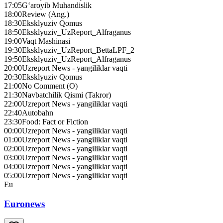
17:05
G‘aroyib Muhandislik
18:00
Review (Ang.)
18:30
Eksklyuziv Qomus
18:50
Eksklyuziv_UzReport_Alfraganus
19:00
Vaqt Mashinasi
19:30
Eksklyuziv_UzReport_BettaLPF_2
19:50
Eksklyuziv_UzReport_Alfraganus
20:00
Uzreport News - yangiliklar vaqti
20:30
Eksklyuziv Qomus
21:00
No Сomment (О)
21:30
Navbatchilik Qismi (Takror)
22:00
Uzreport News - yangiliklar vaqti
22:40
Autobahn
23:30
Food: Fact or Fiction
00:00
Uzreport News - yangiliklar vaqti
01:00
Uzreport News - yangiliklar vaqti
02:00
Uzreport News - yangiliklar vaqti
03:00
Uzreport News - yangiliklar vaqti
04:00
Uzreport News - yangiliklar vaqti
05:00
Uzreport News - yangiliklar vaqti
Eu
Euronews