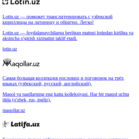
Lotin.uz — поможет транслитерировать с узбекской
кириллицы на латиницу и обратно. Легко!
Lotin.uz — foydalanuvchilarga berilgan matnni lotindan kirillga va
aksincha o'girish xizmatini taklif etadi.
lotin.uz
Самая большая коллекция пословиц и поговорок на трёх
языках (узбекский, русский, английский).
Maqol va naqllarning eng katta kolleksiyasi. Har bir maqol uchta
tilda (o'zbek, rus, ingliz).
maqollar.uz