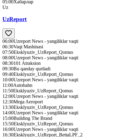
05:00
Хабарлар
Uz
UzReport
06:00
Uzreport News - yangiliklar vaqti
06:30
Vaqt Mashinasi
07:50
Eksklyuziv_UzReport_Qomus
08:00
Uzreport News - yangiliklar vaqti
08:30
101 Atraksion
09:30
Bu qanday quriladi
09:40
Eksklyuziv_UzReport_Qomus
10:00
Uzreport News - yangiliklar vaqti
11:00
Autobahn
11:50
Eksklyuziv_UzReport_Qomus
12:00
Uzreport News - yangiliklar vaqti
12:30
Mega Aeroport
13:30
Eksklyuziv_UzReport_Qomus
14:00
Uzreport News - yangiliklar vaqti
15:00
Building The Brand
15:50
Eksklyuziv_UzReport_Qomus
16:00
Uzreport News - yangiliklar vaqti
16:30
Eksklyuziv_UzReport_BettaLPF_2