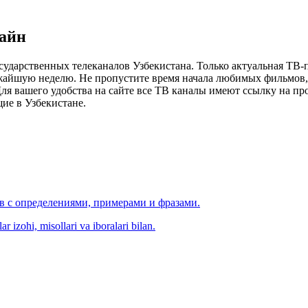
лайн
сударственных телеканалов Узбекистана. Только актуальная ТВ-
ижайшую неделю. Не пропустите время начала любимых фильмов, 
я вашего удобства на сайте все ТВ каналы имеют ссылку на просм
ие в Узбекистане.
ов с определениями, примерами и фразами.
r izohi, misollari va iboralari bilan.