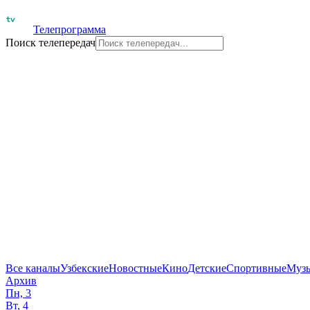
Телепрограмма
Поиск телепередач
Все каналы
Узбекские
Новостные
Кино
Детские
Спортивные
Муз
Архив
Пн, 3
Вт, 4