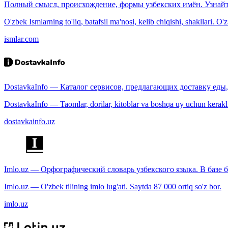
Полный смысл, происхождение, формы узбекских имён. Узнайт
O'zbek Ismlarning to'liq, batafsil ma'nosi, kelib chiqishi, shakllari. O'
ismlar.com
DostavkaInfo — Каталог сервисов, предлагающих доставку еды, 
DostavkaInfo — Taomlar, dorilar, kitoblar va boshqa uy uchun kerakli b
dostavkainfo.uz
Imlo.uz — Орфографический словарь узбекского языка. В базе б
Imlo.uz — O'zbek tilining imlo lug'ati. Saytda 87 000 ortiq so'z bor.
imlo.uz