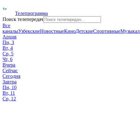
Телепрограмма
Поиск телепередач
Все
каналы
Узбекские
Новостные
Кино
Детские
Спортивные
Музыкал
Архив
Пн, 3
Вт, 4
Ср, 5
Чт, 6
Вчера
Сейчас
Сегодня
Завтра
Пн, 10
Вт, 11
Ср, 12