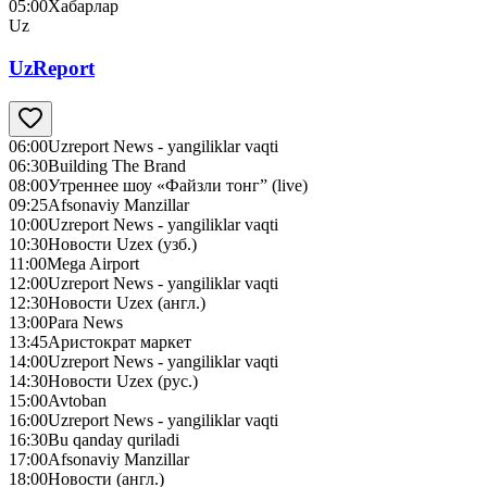
05:00
Хабарлар
Uz
UzReport
06:00
Uzreport News - yangiliklar vaqti
06:30
Building The Brand
08:00
Утреннее шоу «Файзли тонг” (live)
09:25
Afsonaviy Manzillar
10:00
Uzreport News - yangiliklar vaqti
10:30
Новости Uzex (узб.)
11:00
Mega Airport
12:00
Uzreport News - yangiliklar vaqti
12:30
Новости Uzex (англ.)
13:00
Para News
13:45
Аристократ маркет
14:00
Uzreport News - yangiliklar vaqti
14:30
Новости Uzex (рус.)
15:00
Avtoban
16:00
Uzreport News - yangiliklar vaqti
16:30
Bu qanday quriladi
17:00
Afsonaviy Manzillar
18:00
Новости (англ.)