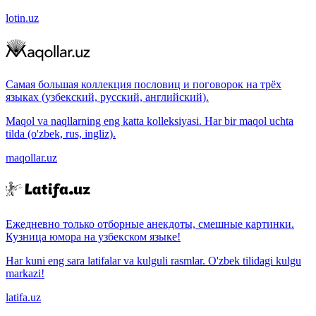
lotin.uz
Самая большая коллекция пословиц и поговорок на трёх
языках (узбекский, русский, английский).
Maqol va naqllarning eng katta kolleksiyasi. Har bir maqol uchta
tilda (o'zbek, rus, ingliz).
maqollar.uz
Ежедневно только отборные анекдоты, смешные картинки.
Кузница юмора на узбекском языке!
Har kuni eng sara latifalar va kulguli rasmlar. O'zbek tilidagi kulgu
markazi!
latifa.uz