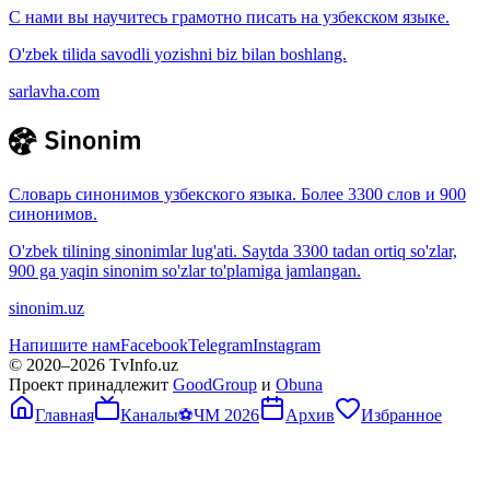
С нами вы научитесь грамотно писать на узбекском языке.
O'zbek tilida savodli yozishni biz bilan boshlang.
sarlavha.com
Словарь синонимов узбекского языка. Более 3300 слов и 900
синонимов.
O'zbek tilining sinonimlar lug'ati. Saytda 3300 tadan ortiq so'zlar,
900 ga yaqin sinonim so'zlar to'plamiga jamlangan.
sinonim.uz
Напишите нам
Facebook
Telegram
Instagram
© 2020–
2026
TvInfo.uz
Проект принадлежит
GoodGroup
и
Obuna
Главная
Каналы
⚽
ЧМ 2026
Архив
Избранное