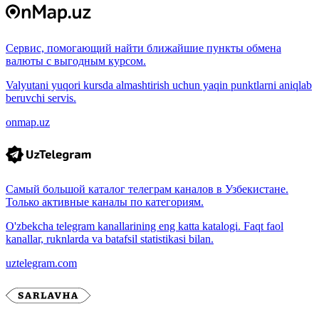
Сервис, помогающий найти ближайшие пункты обмена
валюты с выгодным курсом.
Valyutani yuqori kursda almashtirish uchun yaqin punktlarni aniqlab
beruvchi servis.
onmap.uz
Самый большой каталог телеграм каналов в Узбекистане.
Только активные каналы по категориям.
O'zbekcha telegram kanallarining eng katta katalogi. Faqt faol
kanallar, ruknlarda va batafsil statistikasi bilan.
uztelegram.com