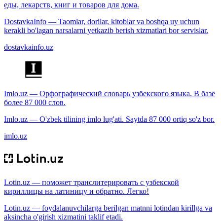
еды, лекарств, книг и товаров для дома.
DostavkaInfo — Taomlar, dorilar, kitoblar va boshqa uy uchun
kerakli bo'lagan narsalarni yetkazib berish xizmatlari bor servislar.
dostavkainfo.uz
Imlo.uz — Орфографический словарь узбекского языка. В базе
более 87 000 слов.
Imlo.uz — O'zbek tilining imlo lug'ati. Saytda 87 000 ortiq so'z bor.
imlo.uz
Lotin.uz — поможет транслитерировать с узбекской
кириллицы на латиницу и обратно. Легко!
Lotin.uz — foydalanuvchilarga berilgan matnni lotindan kirillga va
aksincha o'girish xizmatini taklif etadi.