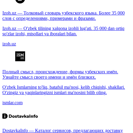
Izoh.uz — Толковый словарь узбекского языка. Более 35 000
слов с определениями, примерами и фразами.
Izoh.uz — O'zbek tilining xalqona izohli lug'ati. 35 000 dan ortiq
so'zlar izohi, misollari va iboralari bilan.
izoh.uz
Полный смысл, происхождение, формы узбекских имён.
Узнайте смысл своего имени и имён близких.
O'zbek Ismlarning to'liq, batafsil ma'nosi, kelib chiqishi, shakllari.
O'zingiz va yaqinlaringizni ismlari ma'nosini bilib oling.
ismlar.com
DostavkaInfo — Каталог сервисов, предлагающих доставку